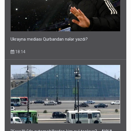
ŞOK! David Seliverstov ölkədən qaçdı
14:14
Ukrayna mediası Qurbandan nələr yazdı?
18:14
Bu ölkələrə şəxsiyyət vəsiqəsi ilə gedə biləcəksiniz -
SİYAHI
10:53