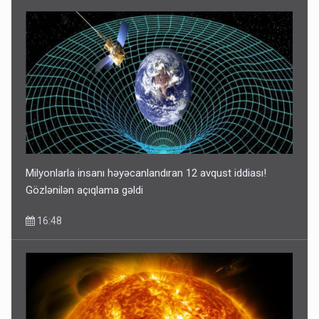
Milyonlarla insanı həyəcanlandıran 12 avqust iddiası!
Gözlənilən açıqlama gəldi
16:48