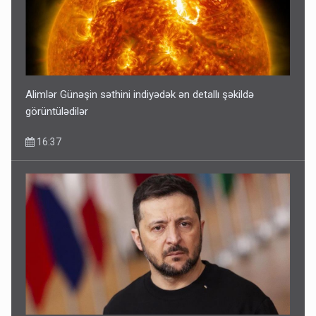
Alimlər Günəşin səthini indiyədək ən detallı şəkildə
görüntülədilər
16:37