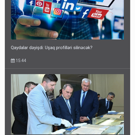
Qaydalar dəyişdi: Uşaq profilləri silinəcək?
15:44