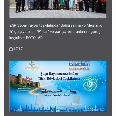
YAP Səbail rayon təşkilatında “Şəhərsalma və Memarlıq
İli” çərçivəsində “91-lər” və partiya veteranları ilə görüş
keçirilib – FOTOLAR
17:17