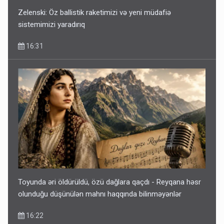
Zelenski: Öz ballistik raketimizi və yeni müdafiə
sistemimizi yaradırıq
16:31
Toyunda əri öldürüldü, özü dağlara qaçdı - Reyqana həsr
olunduğu düşünülən mahnı haqqında bilinməyənlər
16:22