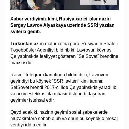
Xəbər verdiyimiz kimi, Rusiya xarici işlər naziri
Sergey Lavrov Alyaskaya üzərində SSRİ yazılan
sviterlə gedib.
Turkustan.az
-ın məlumatına görə, Rusiyanın Strateji
Təşəbbüslər Agentliyi bildirib ki, Lavrovun köynəyi
Çelyabinskdə fəaliyyət göstərən "SelSovet" brendinə
məxsusdur.
Rəsmi Teleqram kanalında bildirilib ki, Lavrovun
geyindiyi bu köynək “SSRİ sviteri” kimi tanınır.
SelSovet brendi 2017-ci ildə Çelyabinskdə yaradılıb
və arxiv estetikası ilə müasir üslubu birləşdirən
geyimlər istehsal edir.
Qeyd edək ki, nazirin geyimi sosial şəbəkələrdə
müzakirələrə səbəb olub və onun bu köynəklə mesaj
verdiyi iddia edilir.