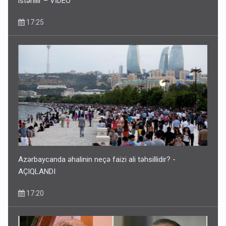
istənilir – VİDEO
17:25
Azərbaycanda əhalinin neçə faizi ali təhsillidir? -
AÇIQLANDI
17:20