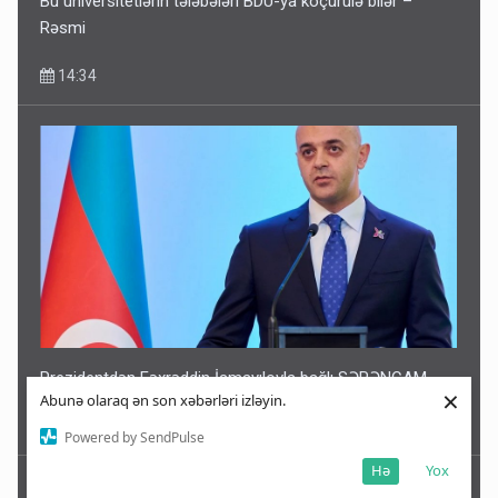
Bu universitetlərin tələbələri BDU-ya köçürülə bilər –
Rəsmi
14:34
Prezidentdən Fəxrəddin İsmayılovla bağlı SƏRƏNCAM
×
Abunə olaraq ən son xəbərləri izləyin.
14:23
Powered by SendPulse
Hə
Yox