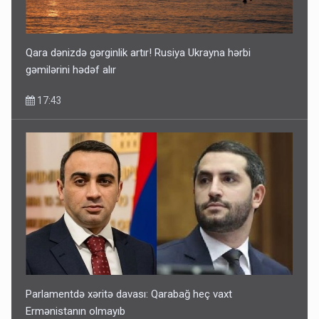
Qara dənizdə gərginlik artır! Rusiya Ukrayna hərbi
gəmilərini hədəf alır
17:43
Parlamentdə xəritə davası: Qarabağ heç vaxt
Ermənistanın olmayıb