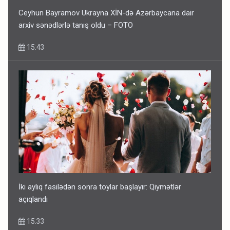
Ceyhun Bayramov Ukrayna XİN-də Azərbaycana dair
arxiv sənədlərlə tanış oldu – FOTO
15:43
İki aylıq fasilədən sonra toylar başlayır: Qiymətlər
açıqlandı
15:33