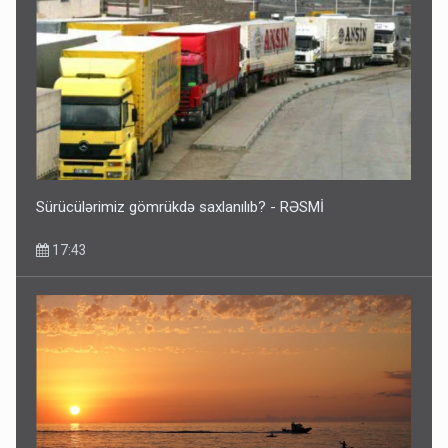
Sürücülərimiz gömrükdə saxlanılıb? - RƏSMİ
17:43