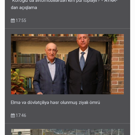
"Koroğlu"da avtomobillərdən kim pul toplayır? - AYNA-
dan açıqlama
17:55
Ərdoğana sui-qəsd planının iştirakçısı detalları açıqladı
5 Avqust 16:56
Elmə və dövlətçiliyə həsr olunmuş ziyalı ömrü
17:46