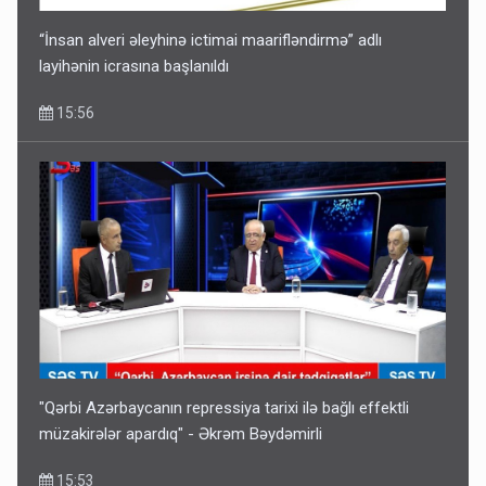
“İnsan alveri əleyhinə ictimai maarifləndirmə” adlı
layihənin icrasına başlanıldı
15:56
"Qərbi Azərbaycanın repressiya tarixi ilə bağlı effektli
müzakirələr apardıq" - Əkrəm Bəydəmirli
15:53