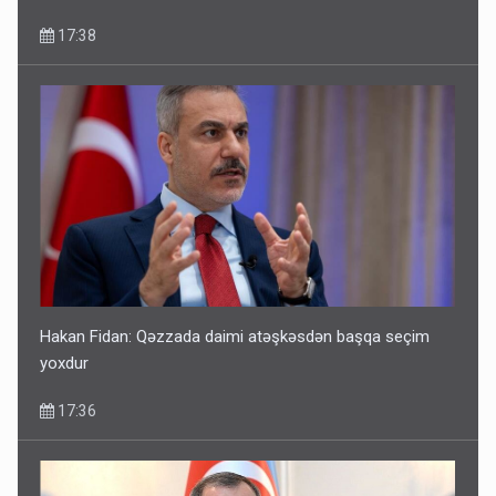
17:38
Hakan Fidan: Qəzzada daimi atəşkəsdən başqa seçim
yoxdur
17:36