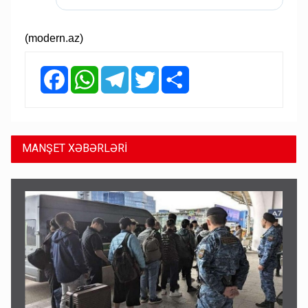
(modern.az)
Facebook
WhatsApp
Telegram
Twitter
Share
MANŞET XƏBƏRLƏRİ