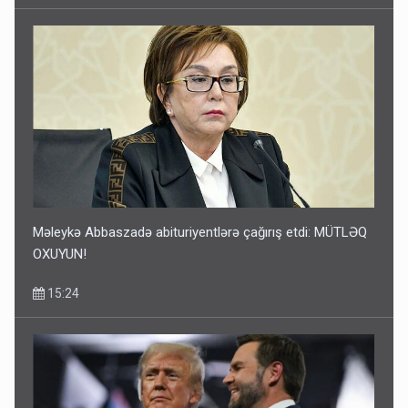
Məleykə Abbaszadə abituriyentlərə çağırış etdi: MÜTLƏQ
OXUYUN!
15:24