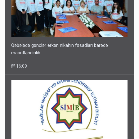
Qəbələdə gənclər erkən nikahın fəsadları barədə
maarifləndirilib
16:09