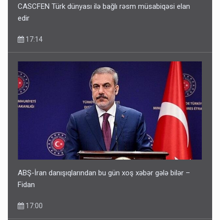
CASCFEN Türk dünyası ilə bağlı rəsm müsabiqəsi elan
edir
17:14
ABŞ-İran danışıqlarından bu gün xoş xəbər gələ bilər –
Fidan
17:00