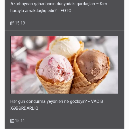
Azərbaycan şəhərlərinin dünyadakı qardaşları – Kim
harayla əməkdaşlıq edir? - FOTO
15:19
Hər gün dondurma yeyənləri nə gözləyir? - VACİB
XƏBƏRDARLIQ
15:11