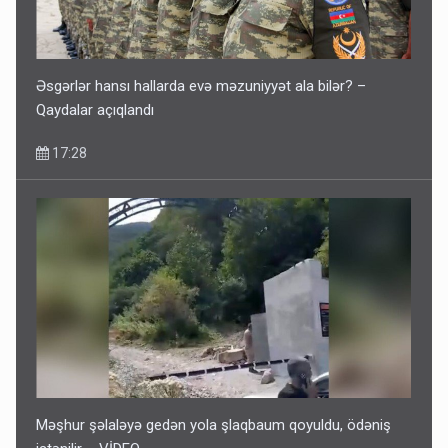
Əsgərlər hansı hallarda evə məzuniyyət ala bilər? –
Qaydalar açıqlandı
17:28
Məşhur şəlaləyə gedən yola şlaqbaum qoyuldu, ödəniş