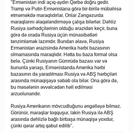
"Ermənistan indi açıq-aydın Qərbə doğru gedir.
Tramp və Putin Ermənistana görə bir-birilə mübahisə
etməməkdə maraqlıdırlar. Onlar Zəngəzurda
maraqlarını əlaqələndirməyə çalışa bilərlər. Dəhliz
Rusiya sərhədçilərinin olduğu ərazidən keçir, buna
görə də orada Rusiya üçün münasibətləri
tənzimləmək lazımdır. Bundan əlavə, Rusiya
Ermənistan ərazisində Amerika hərbi bazasının
olmamasında maraqlıdır. Hətta bu baza formal olsa
belə. Çünki Rusiyanın Gümrüdə bazası var və
bununla yanaşı, Ermənistanda Amerika hərbi
bazasının da yaradılması Rusiya və ABŞ hərbçiləri
arasında münaqişəyə səbəb ola bilər. Ona görə də,
bu məsələnin əvvəlcədən həll edilməsi
arzuolunandır.
Rusiya Amerikanın mövcudluğunu əngəlləyə bilməz.
Görünür, maraqlar toqquşur, lakin Rusiya ilə ABŞ
arasında dəhlizlə bağlı birbaşa münaqişə yoxdur,
çünki qərar artıq qəbul edilib".