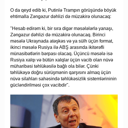
O da qeyd edib ki, Putinlə Trampın görüşündə böyük
ehtimalla Zəngəzur dəhlizi də müzakirə olunacaq:
"Hesab edirəm ki, bir sıra digər məsələlərlə yanaşı,
Zəngəzur dəhlizi də müzakirə olunacaq. Birinci
məsələ Ukraynada atəşkəs və ya sülh üçün format,
ikinci məsələ Rusiya ilə ABŞ arasında ikitərəfli
münasibətlərin bərpası olacaq. Üçüncü məsələ isə
Rusiya xalqı və bütün xalqlar üçün vacib olan nüvə
müharibəsi təhlükəsilə bağlı ola bilər. Çünki
təhlükəyə doğru sürüşmənin qarşısını almaq üçün
nüvə silahları sahəsində təhlükəsizlik sistemlərininin
gücləndirilməsi çox vacibdir".