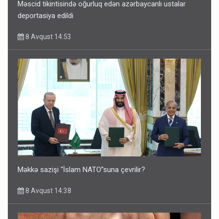
Məscid tikintisində oğurluq edən azərbaycanlı ustalar
deportasiya edildi
8 Avqust 14:53
Məkkə sazişi “İslam NATO”suna çevrilir?
8 Avqust 14:38