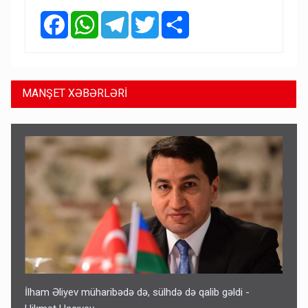
Facebook
WhatsApp
Telegram
Twitter
Share
MANŞET XƏBƏRLƏRİ
İlham Əliyev müharibədə də, sülhdə də qalib gəldi -