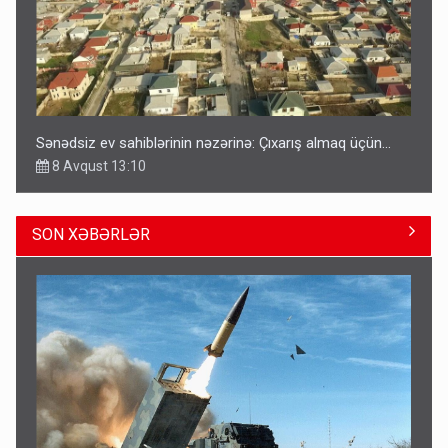
Sənədsiz ev sahiblərinin nəzərinə: Çıxarış almaq üçün...
8 Avqust 13:10
SON XƏBƏRLƏR
Azərbaycan bundan hər il 3 milyard dollar qazanacaq