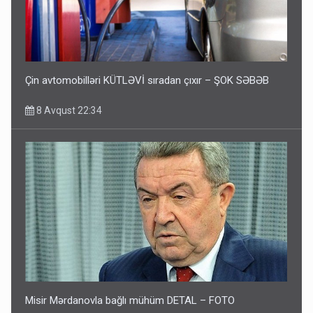
Çin avtomobilləri KÜTLƏVİ sıradan çıxır – ŞOK SƏBƏB
8 Avqust 22:34
Misir Mərdanovla bağlı mühüm DETAL – FOTO