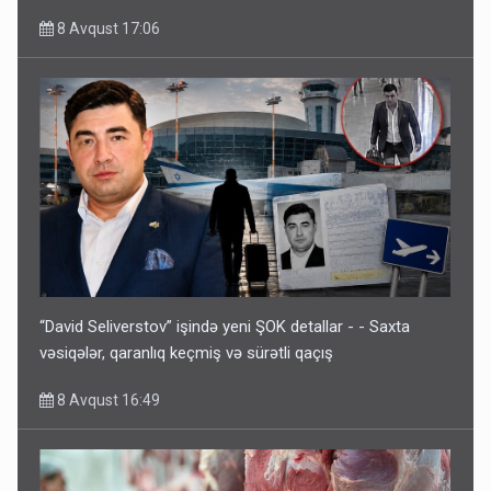
8 Avqust 17:06
“David Seliverstov” işində yeni ŞOK detallar - - Saxta
vəsiqələr, qaranlıq keçmiş və sürətli qaçış
8 Avqust 16:49