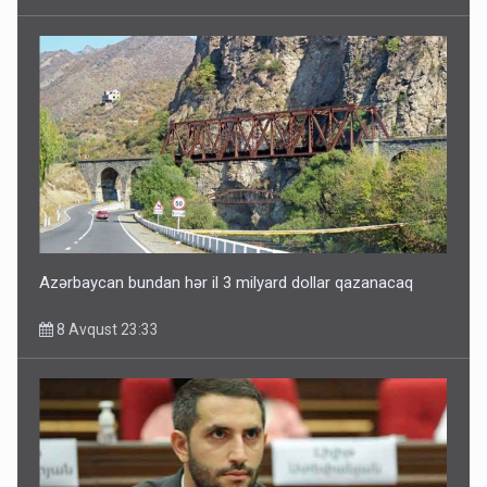
Paşinyan Əliyevə zəng etməsindən danışdı
8 Avqust 16:18
Azərbaycan bundan hər il 3 milyard dollar qazanacaq
8 Avqust 23:33