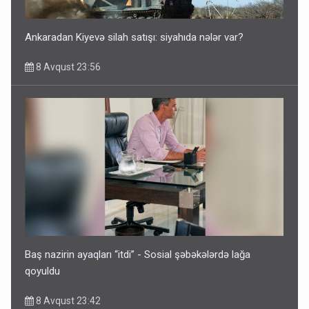
8 Avqust 23:33
Ankaradan Kiyevə silah satışı: siyahıda nələr var?
8 Avqust 23:56
İrəvan dünyaya Azərbaycan üzərindən çıxır – Mühüm
etiraf
8 Avqust 23:19
Baş nazirin ayaqları “itdi” - Sosial şəbəkələrdə lağa
qoyuldu
8 Avqust 23:42