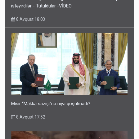
istəyirdilər - Tutuldular -VİDEO
8 Avqust 18:03
Misir “Məkkə sazişi”nə niyə qoşulmadı?
8 Avqust 17:52