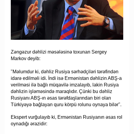
Zəngəzur dəhlizi məsələsinə toxunan Sergey
Markov deyib:
"Məlumdur ki, dəhliz Rusiya sərhədçiləri tərəfindən
idarə edilməli idi. İndi isə Ermənistan dəhlizin ABŞ-a
verilməsi ilə bağlı müqavilə imzalayıb, lakin Rusiya
dəhlizin işləməsində maraqlıdır. Çünki bu dəhliz
Rusiyanı ABŞ-ın əsas tərəfdaşlarından biri olan
Türkiyəyə bağlayan quru körpü rolunu oynaya bilər".
Ekspert vurğulayıb ki, Ermənistan Rusiyanın əsas rol
oynadığı ərazidir: