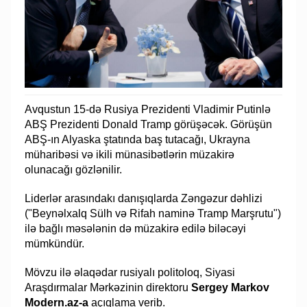
Avqustun 15-də Rusiya Prezidenti Vladimir Putinlə
ABŞ Prezidenti Donald Tramp görüşəcək. Görüşün
ABŞ-ın Alyaska ştatında baş tutacağı, Ukrayna
müharibəsi və ikili münasibətlərin müzakirə
olunacağı gözlənilir.
Liderlər arasındakı danışıqlarda Zəngəzur dəhlizi
("Beynəlxalq Sülh və Rifah naminə Tramp Marşrutu")
ilə bağlı məsələnin də müzakirə edilə biləcəyi
mümkündür.
Mövzu ilə əlaqədar rusiyalı politoloq, Siyasi
Araşdırmalar Mərkəzinin direktoru
Sergey Markov
Modern.az-a
açıqlama verib.