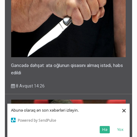
Gəncədə dəhşət: ata oğlunun qisasını almaq istədi, həbs
edildi
8 Avqust 14:26
×
Abunə olaraq ən son xəbərləri izləyin.
Powered by SendPulse
Hə
Yox