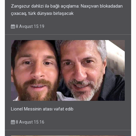
Zəngəzur dəhlizi ilə bağlı açıqlama: Naxçıvan blokadadan
çıxacaq, türk dünyası birləşəcək
8 Avqust 15:19
Lionel Messinin atası vəfat edib
8 Avqust 15:16