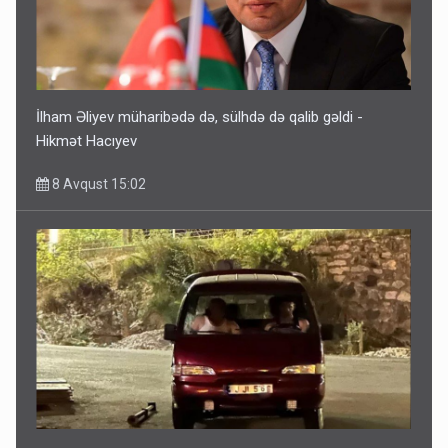
İlham Əliyev müharibədə də, sülhdə də qalib gəldi -
Hikmət Hacıyev
8 Avqust 15:02