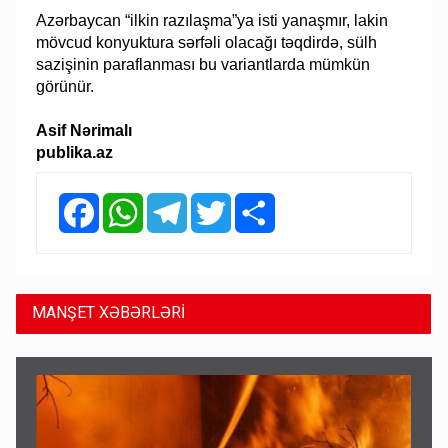
Azərbaycan “ilkin razılaşma”ya isti yanaşmır, lakin
mövcud konyuktura sərfəli olacağı təqdirdə, sülh
sazişinin paraflanması bu variantlarda mümkün
görünür.
Asif Nərimalı
publika.az
Facebook
WhatsApp
Telegram
Twitter
Share
MANŞET XƏBƏRLƏRİ