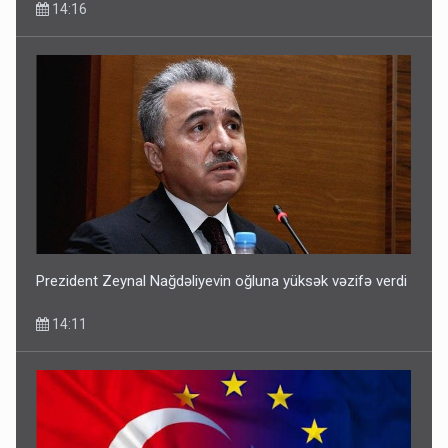
14:16
Prezident Zeynal Nağdəliyevin oğluna yüksək vəzifə verdi
14:11