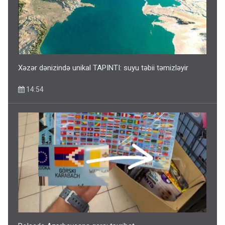
Xəzər dənizində unikal TAPINTI: suyu təbii təmizləyir
14:54