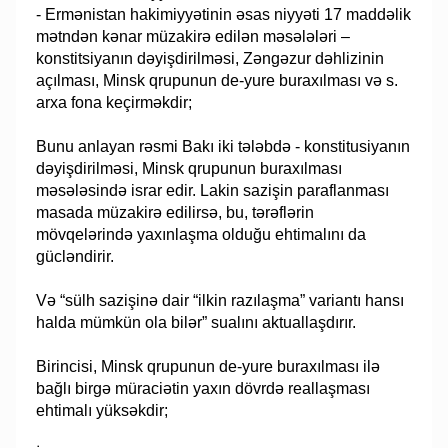
- Ermənistan hakimiyyətinin əsas niyyəti 17 maddəlik
mətndən kənar müzakirə edilən məsələləri –
konstitsiyanın dəyişdirilməsi, Zəngəzur dəhlizinin
açılması, Minsk qrupunun de-yure buraxılması və s.
arxa fona keçirməkdir;
Bunu anlayan rəsmi Bakı iki tələbdə - konstitusiyanın
dəyişdirilməsi, Minsk qrupunun buraxılması
məsələsində israr edir. Lakin sazişin paraflanması
masada müzakirə edilirsə, bu, tərəflərin
mövqelərində yaxınlaşma olduğu ehtimalını da
gücləndirir.
Və “sülh sazişinə dair “ilkin razılaşma” variantı hansı
halda mümkün ola bilər” sualını aktuallaşdırır.
Birincisi, Minsk qrupunun de-yure buraxılması ilə
bağlı birgə müraciətin yaxın dövrdə reallaşması
ehtimalı yüksəkdir;