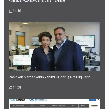
Polşada Azərbaycana qarşı təxribat
14:46
Paşinyan Vardanyanın xanımı ilə görüşə razılıq verib
14:39