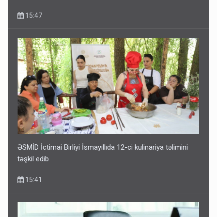
15:47
ƏSMİD İctimai Birliyi İsmayıllıda 12-ci kulinariya təlimini
təşkil edib
15:41