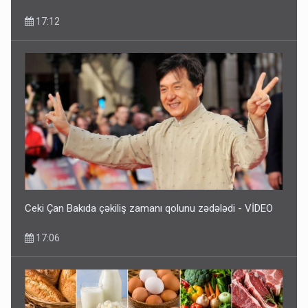
17:12
Ceki Çan Bakıda çəkiliş zamanı qolunu zədələdi - VİDEO
17:06