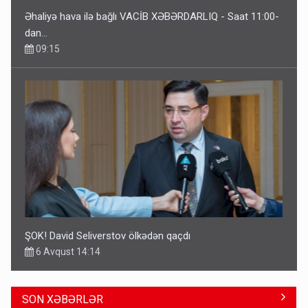
Əhaliyə hava ilə bağlı VACİB XƏBƏRDARLIQ - Saat 11:00-
dan…
09:15
ŞOK! David Seliverstov ölkədən qaçdı
6 Avqust 14:14
SON XƏBƏRLƏR