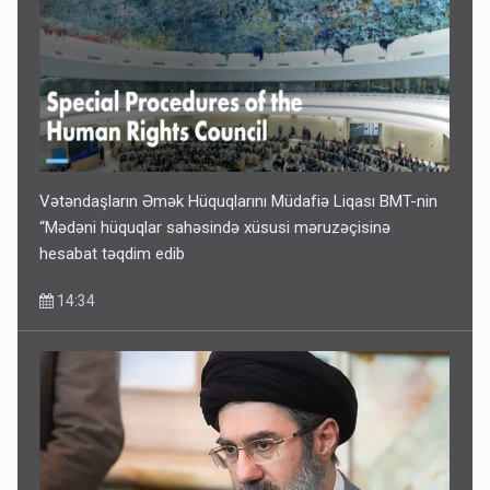
Vətəndaşların Əmək Hüquqlarını Müdafiə Liqası BMT-nin
“Mədəni hüquqlar sahəsində xüsusi məruzəçisinə
hesabat təqdim edib
14:34