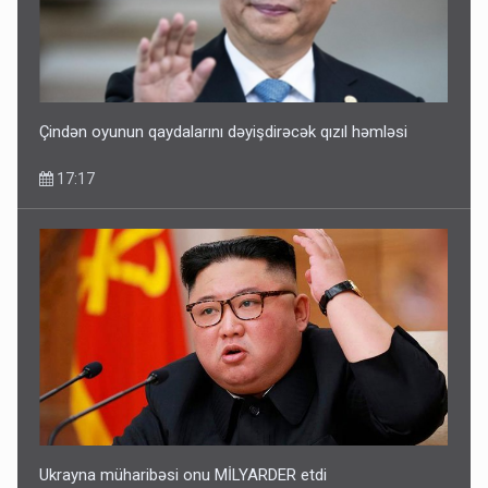
Media və Yayım Şurasına əlavə hüquq və vəzifələr verilib
13:24
Çindən oyunun qaydalarını dəyişdirəcək qızıl həmləsi
17:17
Kartdan karta istədiyiniz qədər köçürmə edə bilərsiniz -
VİDEO
11:06
Ukrayna müharibəsi onu MİLYARDER etdi