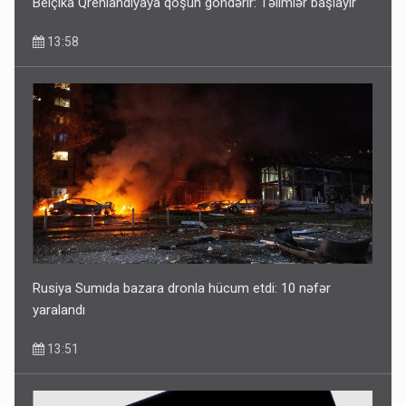
Belçika Qrenlandiyaya qoşun göndərir: Təlimlər başlayır
13:58
Rusiya Sumıda bazara dronla hücum etdi: 10 nəfər
yaralandı
13:51