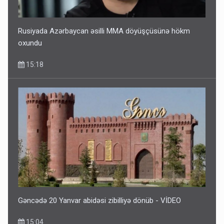
Rusiyada Azərbaycan əsilli MMA döyüşçüsünə hökm
oxundu
15:18
Gəncədə 20 Yanvar abidəsi zibilliyə dönüb - VİDEO
15:04