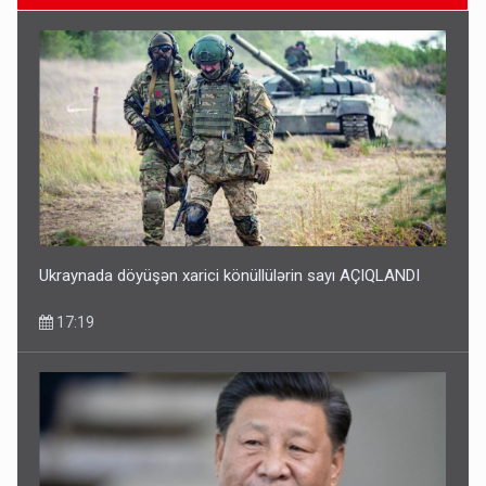
Geri çağırılan səfir Abel Məhərrəmovun oğludur - DOSYE
14:07
Ukraynada döyüşən xarici könüllülərin sayı AÇIQLANDI
17:19