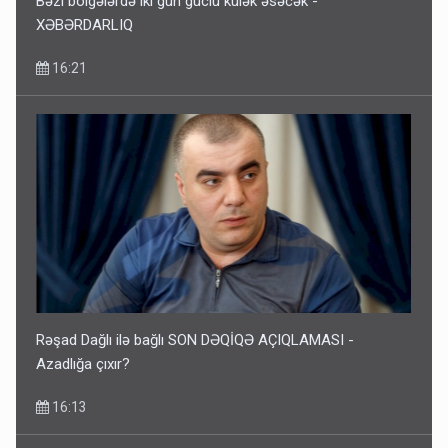
Bəzi bölgələrdə iki gün güclü külək əsəcək -
XƏBƏRDARLIQ
16:21
Rəşad Dağlı ilə bağlı SON DƏQİQƏ AÇIQLAMASI -
Azadlığa çıxır?
16:13