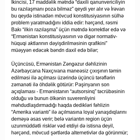
İkincisi, 17 maddəlik mətndə “daxili qanunvericiliyin
bu razılaşmanı poza bilməz” qeydi yer alır və İrəvan
bu qeydə istinadən mövcud konstitusiyasının sülhə
problem yaratmadığını iddia edir: hərçənd, rəsmi
Bakı “ilkin razılaşma” üçün mətndə korrektlər edə və
“Ermənistan konstitusiyasının və digər normativ-
hüquqi aktlarının dəyişdirilməsinin qrafikini”
müəyyən edəcək bəndn daxil edə bilər;
Üçüncüsü, Ermənistan Zəngəzur dəhlizinin
Azərbaycana Naxçıvana maneəsiz çıxışının təmin
edilməsi ilə açılması üzərində üçüncü tərəflərin
zəmanəti ilə öhdəlik götürür: Paşinyanın son
açıqlaması - Ermənistanın “autsorsinq” təcrübəsinin
olduğu və bunun ölkənin suverenliyini
məhdudlaşdırmadığı haqda dedikləri fəhlizin
“Amerika variantı” ilə açılmasına loyal yanaşdıqlarını
deməyə əsas verir; belə variantın region üçün
uzunmüddətli risklər vəd etdiyi də istisna deyil,
hərçənd, mövcud şərtlərdə alternetivlər də görünmür;