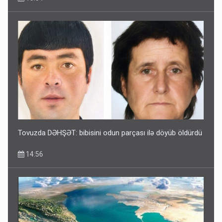
Tovuzda DƏHŞƏT: bibisini odun parçası ilə döyüb öldürdü
14:56