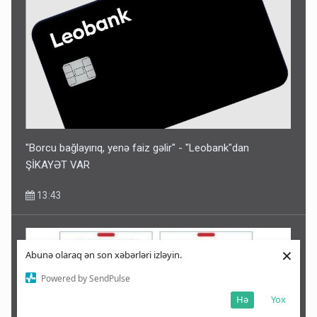
"Borcu bağlayırıq, yenə faiz gəlir" - "Leobank"dan
ŞİKAYƏT VAR
13:43
×
Abunə olaraq ən son xəbərləri izləyin.
Powered by SendPulse
Hə
Yox