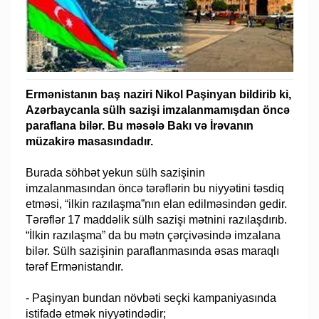
Ermənistanın baş naziri Nikol Paşinyan bildirib ki,
Azərbaycanla sülh sazişi imzalanmamışdan öncə
paraflana bilər. Bu məsələ Bakı və İrəvanın
müzakirə masasındadır.
Burada söhbət yekun sülh sazişinin
imzalanmasından öncə tərəflərin bu niyyətini təsdiq
etməsi, “ilkin razılaşma”nın elan edilməsindən gedir.
Tərəflər 17 maddəlik sülh sazişi mətnini razılaşdırıb.
“İlkin razılaşma” da bu mətn çərçivəsində imzalana
bilər. Sülh sazişinin paraflanmasında əsas maraqlı
tərəf Ermənistandır.
- Paşinyan bundan növbəti seçki kampaniyasında
istifadə etmək niyyətindədir;