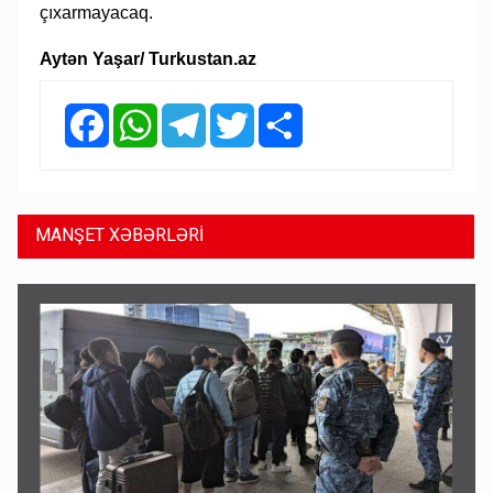
çıxarmayacaq.
Aytən Yaşar/ Turkustan.az
Facebook
WhatsApp
Telegram
Twitter
Share
MANŞET XƏBƏRLƏRİ