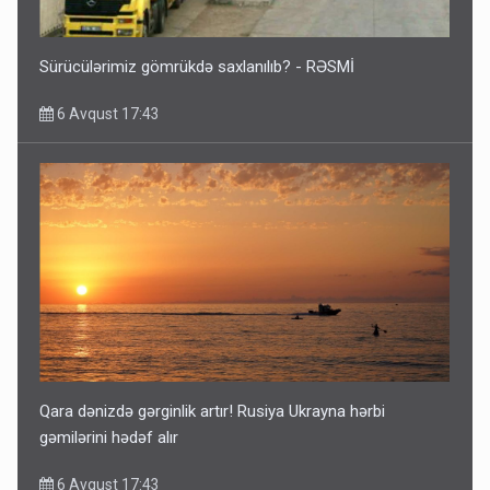
Sürücülərimiz gömrükdə saxlanılıb? - RƏSMİ
6 Avqust 17:43
Qara dənizdə gərginlik artır! Rusiya Ukrayna hərbi
gəmilərini hədəf alır
6 Avqust 17:43