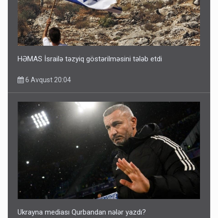
HƏMAS İsrailə təzyiq göstərilməsini tələb etdi
6 Avqust 20:04
Ukrayna mediası Qurbandan nələr yazdı?