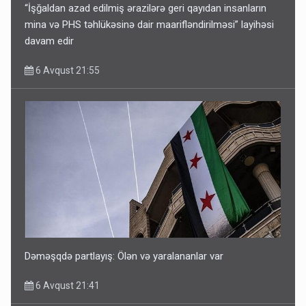
“İşğaldan azad edilmiş ərazilərə geri qayıdan insanların
mina və PHS təhlükəsinə dair maarifləndirilməsi” layihəsi
davam edir
6 Avqust 21:55
Dəməşqdə partlayış: Ölən və yaralananlar var
6 Avqust 21:41