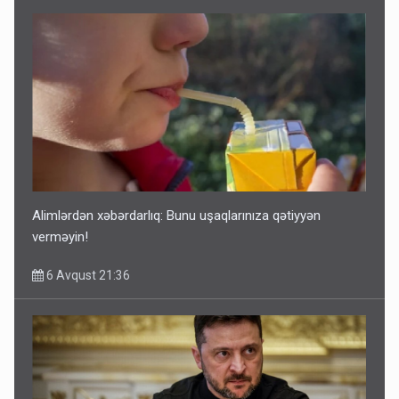
Alimlərdən xəbərdarlıq: Bunu uşaqlarınıza qətiyyən
verməyin!
6 Avqust 21:36