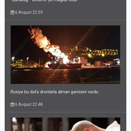
6 Avqust 22:59
Ərdoğana sui-qəsd planının iştirakçısı detalları açıqladı
5 Avqust 16:56
Rusiya bu dəfə dronlarla alman gəmisini vurdu
6 Avqust 22:48