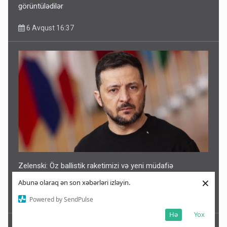
görüntülədilər
6 Avqust 16:37
Zelenski: Öz ballistik raketimizi və yeni müdafiə
sistemimizi yaradırıq
×
Abunə olaraq ən son xəbərləri izləyin.
Powered by SendPulse
6 Avqust 16:31
Hə
Yox