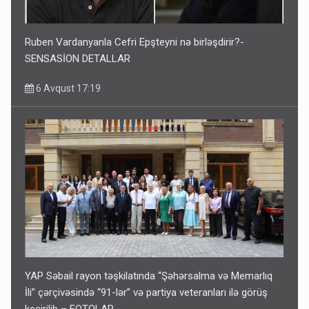
Ruben Vardanyanla Cefri Epşteyni nə birləşdirir?-
SENSASİON DETALLAR
6 Avqust 17:19
YAP Səbail rayon təşkilatında “Şəhərsalma və Memarlıq
İli” çərçivəsində “91-lər” və partiya veteranları ilə görüş
keçirilib – FOTOLAR