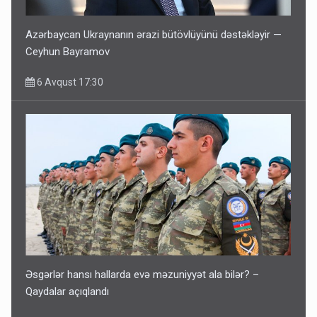
Azərbaycan Ukraynanın ərazi bütövlüyünü dəstəkləyir —
Ceyhun Bayramov
6 Avqust 17:30
Əsgərlər hansı hallarda evə məzuniyyət ala bilər? –
Qaydalar açıqlandı