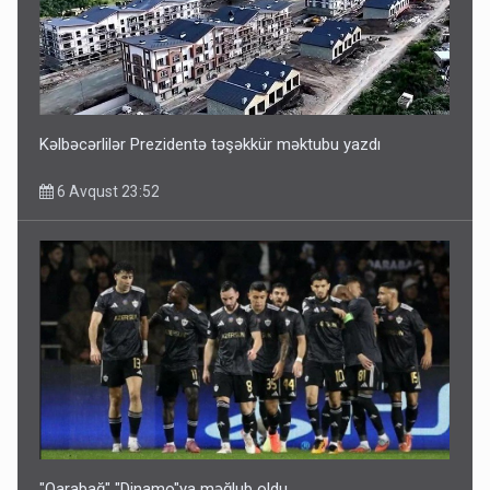
ŞOK! David Seliverstov ölkədən qaçdı
6 Avqust 14:14
Kəlbəcərlilər Prezidentə təşəkkür məktubu yazdı
6 Avqust 23:52
Bu ölkələrə şəxsiyyət vəsiqəsi ilə gedə biləcəksiniz -
SİYAHI
6 Avqust 10:53
"Qarabağ" "Dinamo"ya məğlub oldu