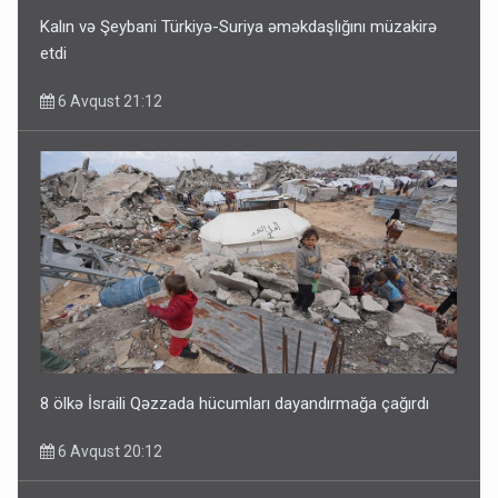
Kalın və Şeybani Türkiyə-Suriya əməkdaşlığını müzakirə
etdi
6 Avqust 21:12
8 ölkə İsraili Qəzzada hücumları dayandırmağa çağırdı
6 Avqust 20:12