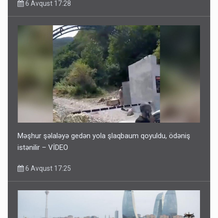
6 Avqust 17:28
Məşhur şəlaləyə gedən yola şlaqbaum qoyuldu, ödəniş
istənilir – VİDEO
6 Avqust 17:25