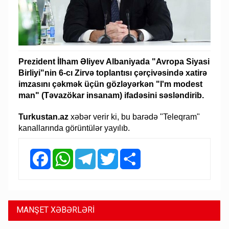
Prezident İlham Əliyev Albaniyada "Avropa Siyasi
Birliyi"nin 6-cı Zirvə toplantısı çərçivəsində xatirə
imzasını çəkmək üçün gözləyərkən "I'm modest
man" (Təvazökar insanam) ifadəsini səsləndirib.
Turkustan.az
xəbər verir ki, bu barədə "Teleqram"
kanallarında görüntülər yayılıb.
Facebook
WhatsApp
Telegram
Twitter
Share
MANŞET XƏBƏRLƏRİ