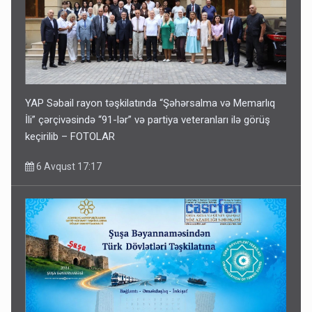
YAP Səbail rayon təşkilatında “Şəhərsalma və Memarlıq
İli” çərçivəsində “91-lər” və partiya veteranları ilə görüş
keçirilib – FOTOLAR
6 Avqust 17:17