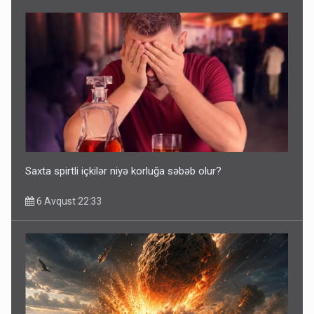
Saxta spirtli içkilər niyə korluğa səbəb olur?
6 Avqust 22:33