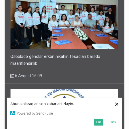
Qəbələdə gənclər erkən nikahın fəsadları barədə
maarifləndirilib
6 Avqust 16:09
×
Abunə olaraq ən son xəbərləri izləyin.
Powered by SendPulse
Hə
Yox