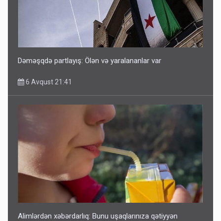
Dəməşqdə partlayış: Ölən və yaralananlar var
6 Avqust 21:41
Alimlərdən xəbərdarlıq: Bunu uşaqlarınıza qətiyyən