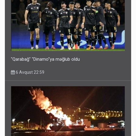
Bu ölkələrə şəxsiyyət vəsiqəsi ilə gedə biləcəksiniz -
SİYAHI
6 Avqust 10:53
"Qarabağ" "Dinamo"ya məğlub oldu
6 Avqust 22:59
Ərdoğana sui-qəsd planının iştirakçısı detalları açıqladı