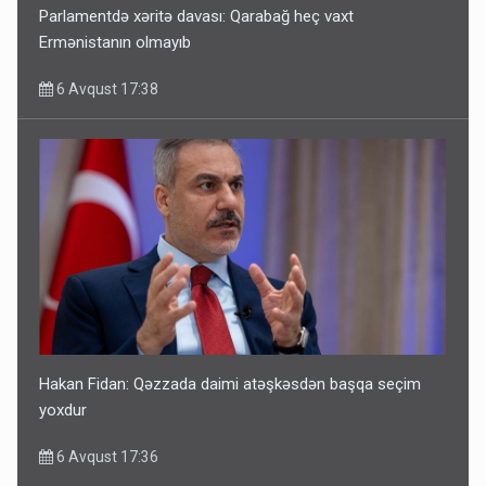
Parlamentdə xəritə davası: Qarabağ heç vaxt
Ermənistanın olmayıb
6 Avqust 17:38
Hakan Fidan: Qəzzada daimi atəşkəsdən başqa seçim
yoxdur
6 Avqust 17:36