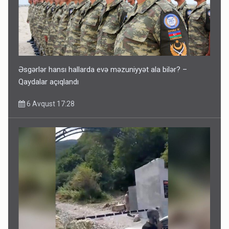
Əsgərlər hansı hallarda evə məzuniyyət ala bilər? –
Qaydalar açıqlandı
6 Avqust 17:28