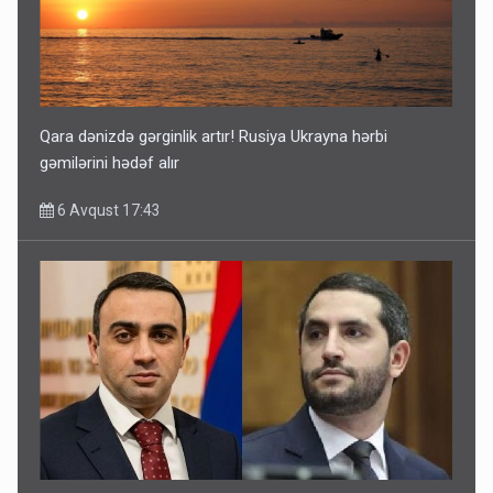
Qara dənizdə gərginlik artır! Rusiya Ukrayna hərbi
gəmilərini hədəf alır
6 Avqust 17:43