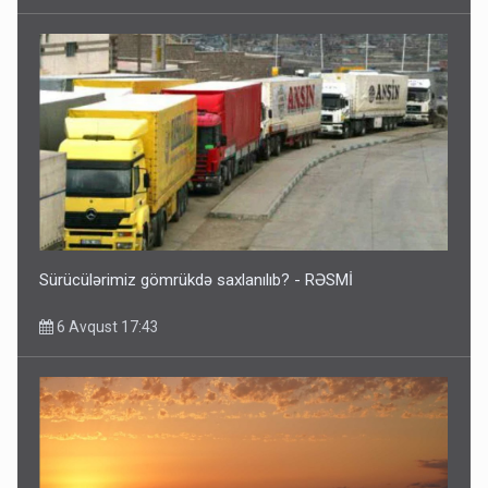
Sürücülərimiz gömrükdə saxlanılıb? - RƏSMİ
6 Avqust 17:43