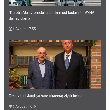
"Koroğlu"da avtomobillərdən kim pul toplayır? - AYNA-
dan açıqlama
6 Avqust 17:55
Elmə və dövlətçiliyə həsr olunmuş ziyalı ömrü
6 Avqust 17:46