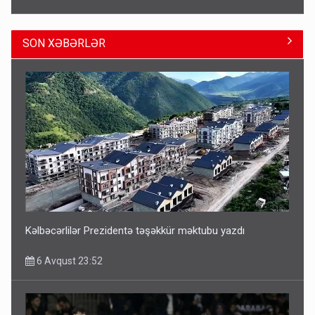
SON XƏBƏRLƏR
ŞOK! David Seliverstov ölkədən qaçdı
6 Avqust 14:14
Kəlbəcərlilər Prezidentə təşəkkür məktubu yazdı
6 Avqust 23:52