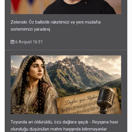
Zelenski: Öz ballistik raketimizi və yeni müdafiə
sistemimizi yaradırıq
6 Avqust 16:31
Toyunda əri öldürüldü, özü dağlara qaçdı - Reyqana həsr
olunduğu düşünülən mahnı haqqında bilinməyənlər