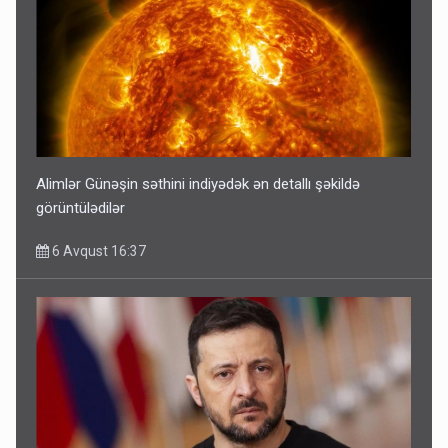
Alimlər Günəşin səthini indiyədək ən detallı şəkildə
görüntülədilər
6 Avqust 16:37