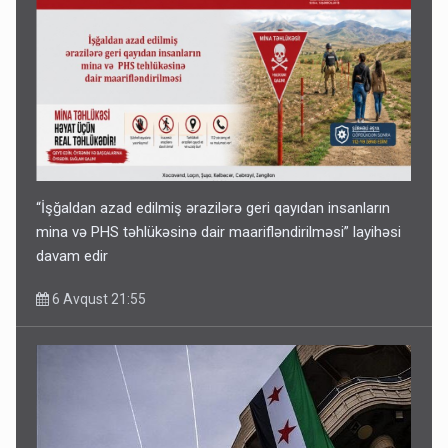
“İşğaldan azad edilmiş ərazilərə geri qayıdan insanların
mina və PHS təhlükəsinə dair maarifləndirilməsi” layihəsi
davam edir
6 Avqust 21:55