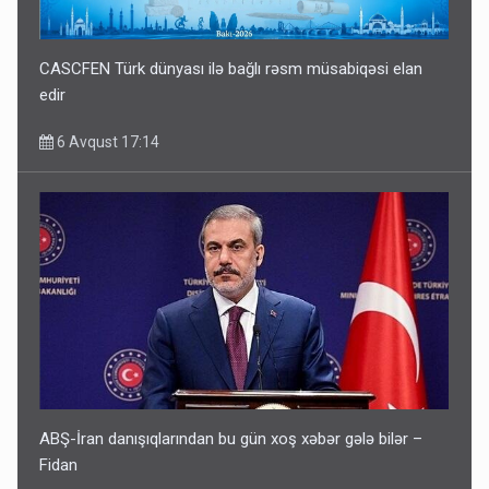
CASCFEN Türk dünyası ilə bağlı rəsm müsabiqəsi elan
edir
6 Avqust 17:14
ABŞ-İran danışıqlarından bu gün xoş xəbər gələ bilər –
Fidan