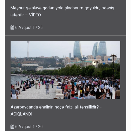
Məşhur şəlaləyə gedən yola şlaqbaum qoyuldu, ödəniş
istənilir – VİDEO
6 Avqust 17:25
Azərbaycanda əhalinin neçə faizi ali təhsillidir? -
AÇIQLANDI
6 Avqust 17:20