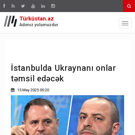
Türküstan.az
Adımız yolumuzdur
İstanbulda Ukraynanı onlar
təmsil edəcək
15 May 2025 00:20