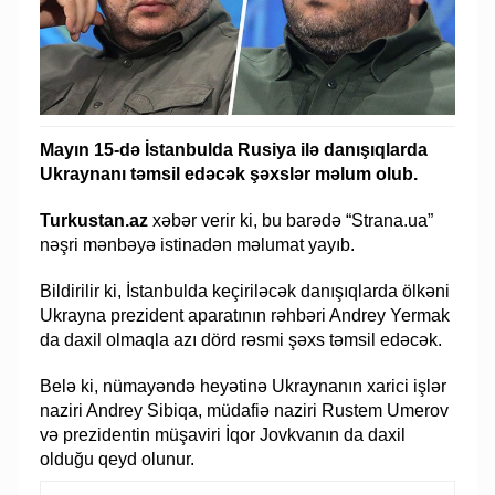
Mayın 15-də İstanbulda Rusiya ilə danışıqlarda
Ukraynanı təmsil edəcək şəxslər məlum olub.
Turkustan.az
xəbər verir ki, bu barədə “Strana.ua”
nəşri mənbəyə istinadən məlumat yayıb.
Bildirilir ki, İstanbulda keçiriləcək danışıqlarda ölkəni
Ukrayna prezident aparatının rəhbəri Andrey Yermak
da daxil olmaqla azı dörd rəsmi şəxs təmsil edəcək.
Belə ki, nümayəndə heyətinə Ukraynanın xarici işlər
naziri Andrey Sibiqa, müdafiə naziri Rustem Umerov
və prezidentin müşaviri İqor Jovkvanın da daxil
olduğu qeyd olunur.