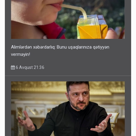
Alimlərdən xəbərdarlıq: Bunu uşaqlarınıza qətiyyən
verməyin!
6 Avqust 21:36