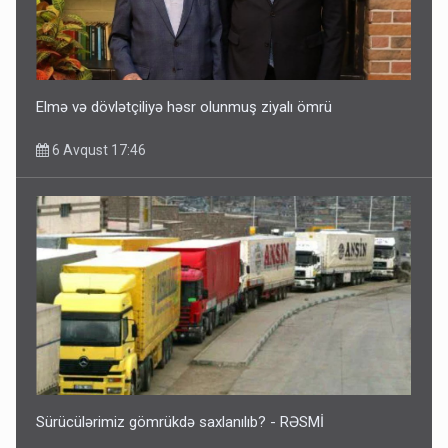
Elmə və dövlətçiliyə həsr olunmuş ziyalı ömrü
6 Avqust 17:46
Sürücülərimiz gömrükdə saxlanılıb? - RƏSMİ