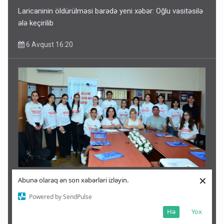
Laricaninin öldürülməsi barədə yeni xəbər: Oğlu vasitəsilə
ələ keçirilib
6 Avqust 16:20
×
Abunə olaraq ən son xəbərləri izləyin.
Qəbələdə gənclər erkən nikahın fəsadları barədə
maarifləndirilib
Powered by SendPulse
Hə
Yox
6 Avqust 16:09