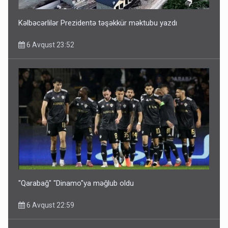
6 Avqust 14:14
Kəlbəcərlilər Prezidentə təşəkkür məktubu yazdı
6 Avqust 23:52
Bu ölkələrə şəxsiyyət vəsiqəsi ilə gedə biləcəksiniz -
SİYAHI
6 Avqust 10:53
"Qarabağ" "Dinamo"ya məğlub oldu
6 Avqust 22:59