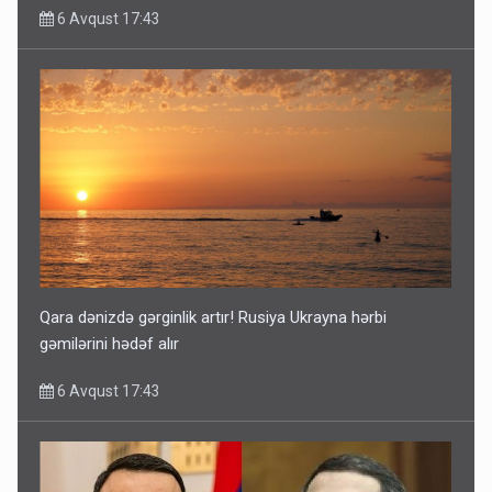
6 Avqust 17:43
Qara dənizdə gərginlik artır! Rusiya Ukrayna hərbi
gəmilərini hədəf alır
6 Avqust 17:43