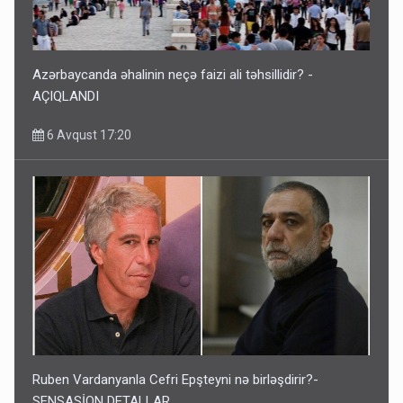
Azərbaycanda əhalinin neçə faizi ali təhsillidir? -
AÇIQLANDI
6 Avqust 17:20
Ruben Vardanyanla Cefri Epşteyni nə birləşdirir?-
SENSASİON DETALLAR