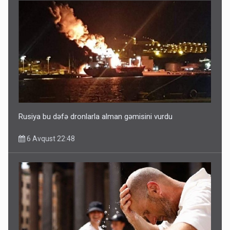
Ərdoğana sui-qəsd planının iştirakçısı detalları açıqladı
5 Avqust 16:56
Rusiya bu dəfə dronlarla alman gəmisini vurdu
6 Avqust 22:48