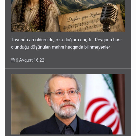
Toyunda əri öldürüldü, özü dağlara qaçdı - Reyqana həsr
olunduğu düşünülən mahnı haqqında bilinməyənlər
6 Avqust 16:22