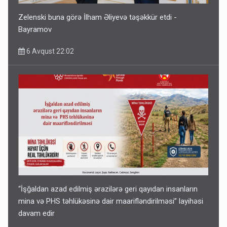
Zelenski buna görə İlham Əliyevə təşəkkür etdi -
Bayramov
6 Avqust 22:02
“İşğaldan azad edilmiş ərazilərə geri qayıdan insanların
mina və PHS təhlükəsinə dair maarifləndirilməsi” layihəsi
davam edir