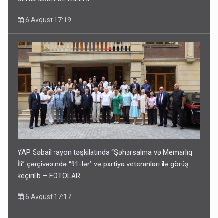
6 Avqust 17:19
YAP Səbail rayon təşkilatında “Şəhərsalma və Memarlıq
İli” çərçivəsində “91-lər” və partiya veteranları ilə görüş
keçirilib – FOTOLAR
6 Avqust 17:17