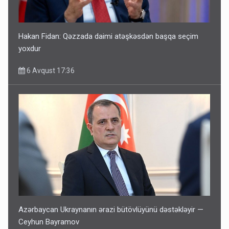
Hakan Fidan: Qəzzada daimi atəşkəsdən başqa seçim
yoxdur
6 Avqust 17:36
Azərbaycan Ukraynanın ərazi bütövlüyünü dəstəkləyir —
Ceyhun Bayramov