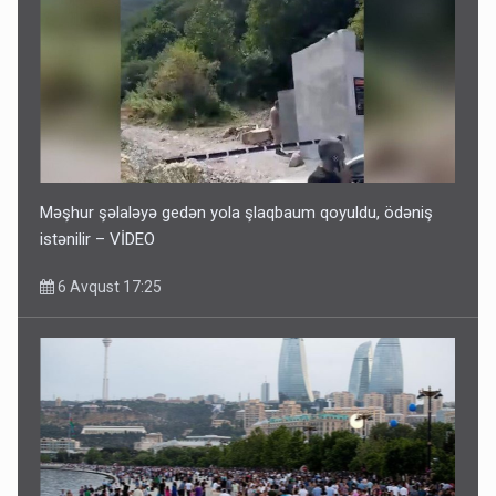
Məşhur şəlaləyə gedən yola şlaqbaum qoyuldu, ödəniş
istənilir – VİDEO
6 Avqust 17:25