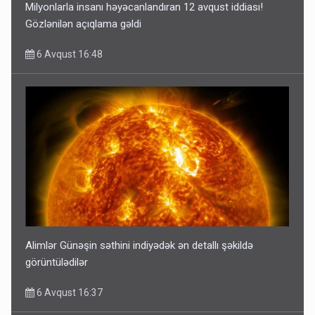
Milyonlarla insanı həyəcanlandıran 12 avqust iddiası!
Gözlənilən açıqlama gəldi
6 Avqust 16:48
Alimlər Günəşin səthini indiyədək ən detallı şəkildə
görüntülədilər
6 Avqust 16:37