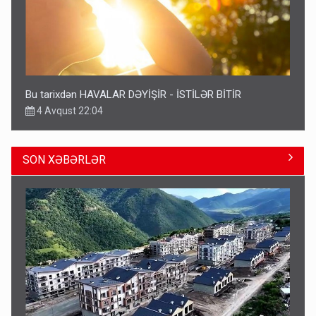
Bu tarixdən HAVALAR DƏYİŞİR - İSTİLƏR BİTİR
4 Avqust 22:04
SON XƏBƏRLƏR
ŞOK! David Seliverstov ölkədən qaçdı