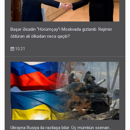
Bəşər Əsədin “Hörümçəy”i Moskvada gizlənib: Rejimin
öldürən əli ölkədən necə qaçıb?
10:21
Ukrayna Rusiya ilə razılaşa bilər: Üç mümkün ssenari...