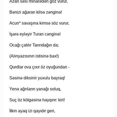
Azan səsi minarədən göz vurur,
Bənizi ağaran kilsə zənginə!
Acun* savaşına kimsə söz vurur,
İşarə eyləyir Turan cənginə!
Ocağı çatılır Tanrıdağın da;
(Alınyazısının istisinə bax!)
Qurdlar ova çıxır öz oyuğundan -
Səsinə diksinir yuxulu bayraq!
Yenə ağrıların yanağı soluq,
Suç öz kölgəsinə hayqırır: kiri!
İtkin ayaq izi qayıdır geri,