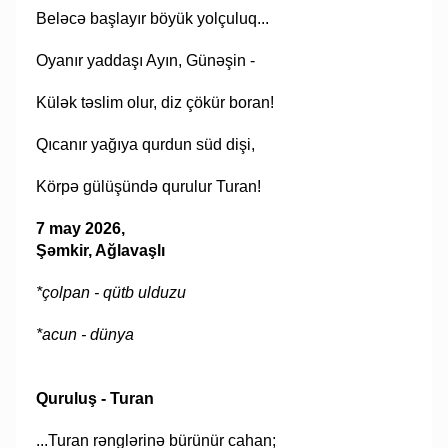
Beləcə başlayır böyük yolçuluq...
Oyanır yaddaşı Ayın, Günəşin -
Külək təslim olur, diz çökür boran!
Qıcanır yağıya qurdun süd dişi,
Körpə gülüşündə qurulur Turan!
7 may 2026,
Şəmkir, Ağlavaşlı
*çolpan - qütb ulduzu
*acun - dünya
Quruluş - Turan
...Turan rənglərinə bürünür cahan;