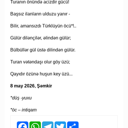
Turanın önündə acizdir gücü!
Başsız ilanların ulduzu yanır -
Bilir, amansızdı Türklüyün öcü*!..
Gülür dilənçilər, əlindən gülür;
Bülbüllər gül üstə dilindən gülür.
Turan vətəndaşı olur göy üzü;
Qayıdır özünə huşun key üzü...
8 may 2026, Şəmkir
*düş -yuxu
*öc – intiqam
Facebook
WhatsApp
Telegram
Twitter
Share