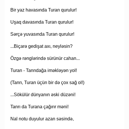
Bir yaz havasında Turan qurulur!
Uşaq davasında Turan qurulur!
Sərçə yuvasında Turan qurulur!
...Biçarə gedişat axı, neyləsin?
Özgə rənglərində sürünür cahan...
Turan - Tanrıdağa iməkləyən yol!
(Tanrı, Turan üçün bir də çox sağ ol!)
...Sökülür dünyanın əski düzəni!
Tanrı da Turana çağırır məni!
Nal notu duyulur azan səsində,