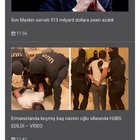
İlon Maskın sərvəti 513 milyard dollara yaxın azaldı
11:56
Ermənistanda keçmiş baş nazirin oğlu villasında HƏBS
EDİLDİ – VİDEO
11:41