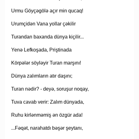
Urmu Göyçəgölə açır min qucaq!
Urumçidən Vana yollar çəkilir
Turandan baxanda dünya kiçilir...
Yenə Lefkoşada, Priştinada
Körpələr söyləyir Turan marşını!
Dünya zalımların atır daşını;
Turan nədir? - deyə, soruşur noqay,
Tuva cavab verir: Zalım dünyada,
Ruhu kirlənməmiş ən özgür ada!
...Fəqət, narahatdı bəşər şeytanı,