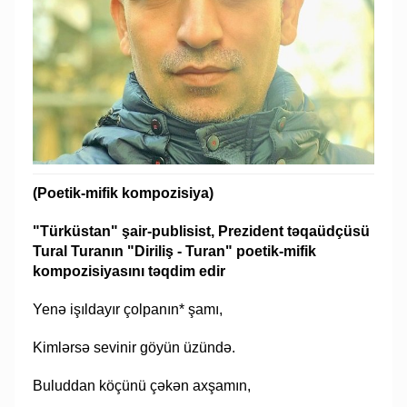
(Poetik-mifik kompozisiya)
"Türküstan" şair-publisist, Prezident təqaüdçüsü
Tural Turanın "Diriliş - Turan" poetik-mifik
kompozisiyasını təqdim edir
Yenə işıldayır çolpanın* şamı,
Kimlərsə sevinir göyün üzündə.
Buluddan köçünü çəkən axşamın,