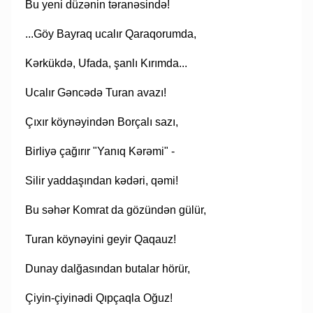
Bu yeni düzənin təranəsində!
...Göy Bayraq ucalır Qaraqorumda,
Kərkükdə, Ufada, şanlı Kırımda...
Ucalır Gəncədə Turan avazı!
Çıxır köynəyindən Borçalı sazı,
Birliyə çağırır "Yanıq Kərəmi" -
Silir yaddaşından kədəri, qəmi!
Bu səhər Komrat da gözündən gülür,
Turan köynəyini geyir Qaqauz!
Dunay dalğasından butalar hörür,
Çiyin-çiyinədi Qıpçaqla Oğuz!