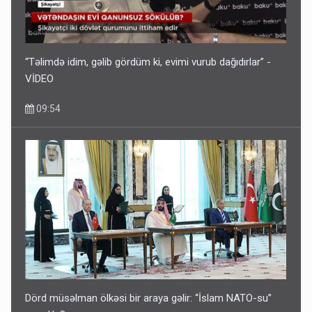
“Təlimdə idim, gəlib gördüm ki, evimi vurub dağıdırlar” -
VİDEO
09:54
Dörd müsəlman ölkəsi bir araya gəlir: “İslam NATO-su”