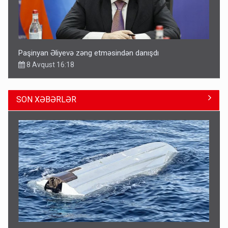
Paşinyan Əliyevə zəng etməsindən danışdı
8 Avqust 16:18
SON XƏBƏRLƏR
Fırıldaqçıların yeni silahı: Süni intellekt - Bunları etməzdən
əvvəl diqqətli olun
10:56