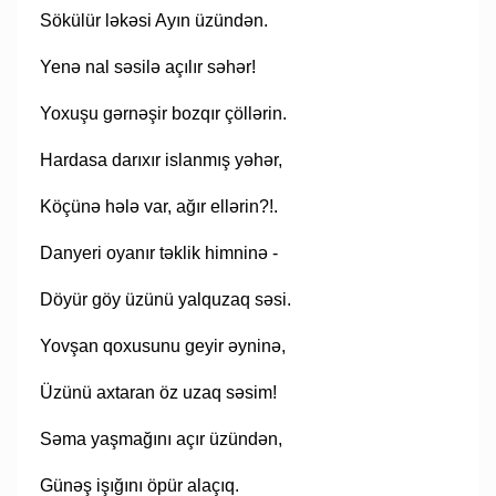
Sökülür ləkəsi Ayın üzündən.
Yenə nal səsilə açılır səhər!
Yoxuşu gərnəşir bozqır çöllərin.
Hardasa darıxır islanmış yəhər,
Köçünə hələ var, ağır ellərin?!.
Danyeri oyanır təklik himninə -
Döyür göy üzünü yalquzaq səsi.
Yovşan qoxusunu geyir əyninə,
Üzünü axtaran öz uzaq səsim!
Səma yaşmağını açır üzündən,
Günəş işığını öpür alaçıq.