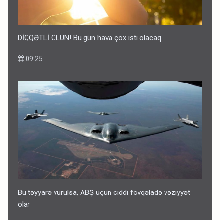
DİQQƏTLİ OLUN! Bu gün hava çox isti olacaq
09:25
Bu təyyarə vurulsa, ABŞ üçün ciddi fövqəladə vəziyyət
olar