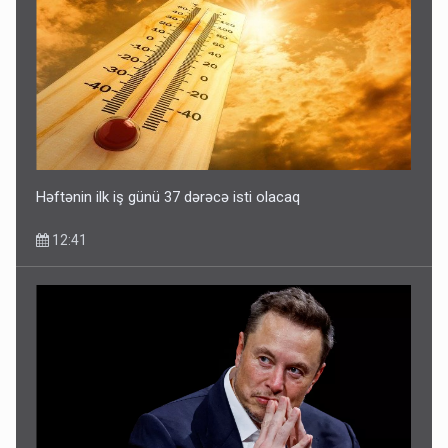
DİQQƏTLİ OLUN! Bu gün hava çox isti olacaq
09:25
Həftənin ilk iş günü 37 dərəcə isti olacaq
12:41