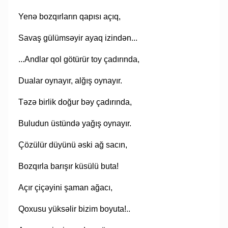
Yenə bozqırların qapısı açıq,
Savaş gülümsəyir ayaq izindən...
...Andlar qol götürür toy çadırında,
Dualar oynayır, alğış oynayır.
Təzə birlik doğur bəy çadırında,
Buludun üstündə yağış oynayır.
Çözülür düyünü əski ağ sacın,
Bozqırla barışır küsülü buta!
Açır çiçəyini şaman ağacı,
Qoxusu yüksəlir bizim boyuta!..