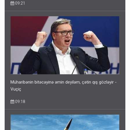
09:21
Müharibənin bitəcəyinə əmin deyiləm, çətin qış gözləyir -
Vuçiç
09:18