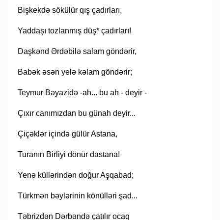
Bişkekdə sökülür qış çadırları,
Yaddaşı tozlanmış düş* çadırları!
Daşkənd Ərdəbilə salam göndərir,
Babək əsən yelə kəlam göndərir;
Teymur Bəyazidə -ah... bu ah - deyir -
Çıxır canımızdan bu günah deyir...
Çiçəklər içində gülür Astana,
Turanın Birliyi dönür dastana!
Yenə küllərindən doğur Aşqabad;
Türkmən bəylərinin könülləri şad...
Təbrizdən Dərbəndə çatılır ocaq