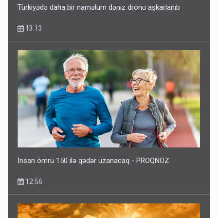
Türkiyədə daha bir naməlum dəniz dronu aşkarlanıb
13:13
“Təlimdə idim, gəlib gördüm ki, evimi vurub dağıdırlar” -
VİDEO
09:54
İnsan ömrü 150 ilə qədər uzanacaq - PROQNOZ
12:56