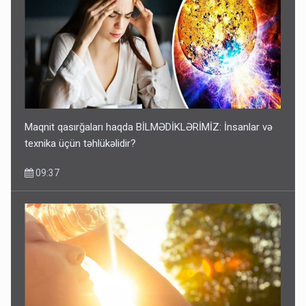
Maqnit qasırğaları haqda BİLMƏDİKLƏRİMİZ: İnsanlar və
texnika üçün təhlükəlidir?
09:37