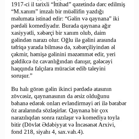
1917-ci il tarixli “İttihad” qəzetində dərc edilmiş
“M.xanım” imzalı bir müəllifin yazdığı
məlumata istinad edir: “Gəlin və qaynana” iki
pərdəli komediyadır. Burada qaynana ağır
xasiyyətli, xəbərçi bir xanım olub, daim
gəlindən narazı olur. Oğlu ilə gəlini arasında
təfriqə yarada bilməsə də, xəbərçiliyindən əl
çəkmir, həmişə gəlinini məzəmmət edir, yeri
gəldikcə öz cavanlığından danışır, gələcəyi
haqqında falçılara müraciət edib taleyini
soruşur.”
Bu halı görən gəlin ikinci pərdədə atasının
zövcəsiz, qaynanasının da ərsiz olduğunu
bəhanə edərək onları evləndirməyi əri ilə bərabər
öz aralarında sözləşirlər. Qaynana bir çox
narazılıqdan sonra razılaşır və komediya toyla
bitir (Dövlət Ədəbiyyat və İncəsənət Arxivi,
fond 218, siyahı 4, sax.vah.4).