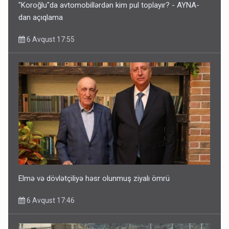
"Koroğlu"da avtomobillərdən kim pul toplayır? - AYNA-
dan açıqlama
6 Avqust 17:55
Elmə və dövlətçiliyə həsr olunmuş ziyalı ömrü
6 Avqust 17:46