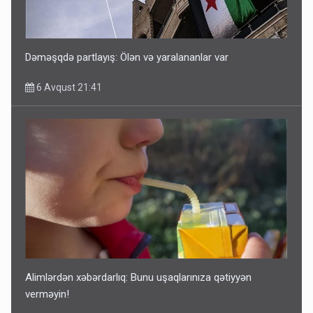
Dəməşqdə partlayış: Ölən və yaralananlar var
6 Avqust 21:41
Alimlərdən xəbərdarlıq: Bunu uşaqlarınıza qətiyyən
verməyin!