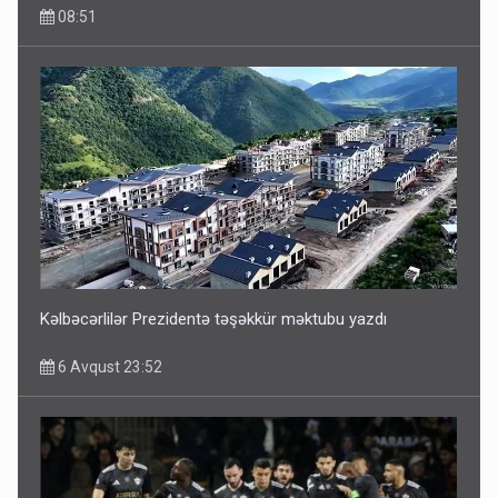
08:51
Kəlbəcərlilər Prezidentə təşəkkür məktubu yazdı
6 Avqust 23:52