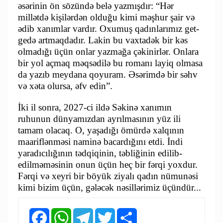
əsərinin ön sözündə belə yazmışdır: “Hər
millətdə kişilərdən olduğu kimi məşhur şair və
ədib xanımlar vardır. Oxumuş qadınlarımız get-
gedə artmaqdadır. Lakin bu vaxtadək bir kəs
olmadığı üçün onlar yazmağa çəkinirlər. Onlara
bir yol açmaq məqsədilə bu romanı layiq olmasa
da yazıb meydana qoyuram. Əsərimdə bir səhv
və xəta olursa, əfv edin”.
İki il sonra, 2027-ci ildə Səkinə xanımın
ruhunun dünyamızdan ayrılmasının yüz ili
tamam olacaq. O, yaşadığı ömürdə xalqının
maariflənməsi naminə bacardığını etdi. İndi
yaradıcılığının tədqiqinin, təbliğinin edilib-
edilməməsinin onun üçün heç bir fərqi yoxdur.
Fərqi və xeyri bir böyük ziyalı qadın nümunəsi
kimi bizim üçün, gələcək nəsillərimiz üçündür...
Facebook
WhatsApp
Telegram
Twitter
Share