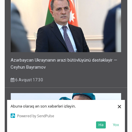
Azərbaycan Ukraynanın ərazi bütövlüyünü dəstəkləyir —
Ceyhun Bayramov
6 Avqust 17:30
×
Abunə olaraq ən son xəbərləri izləyin.
Powered by SendPulse
Hə
Yox