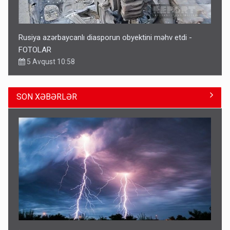
Rusiya azərbaycanlı diasporun obyektini məhv etdi -
FOTOLAR
5 Avqust 10:58
SON XƏBƏRLƏR
Əhaliyə hava ilə bağlı VACİB XƏBƏRDARLIQ - Saat 11:00-
dan…
09:15