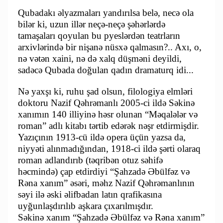
Qubadakı əlyazmaları yandırılsa belə, necə ola
bilər ki, uzun illər neçə-neçə şəhərlərdə
tamaşaları qoyulan bu pyeslərdən teatrların
arxivlərində bir nişanə nüsxə qalmasın?.. Axı, o,
nə vətən xaini, nə də xalq düşməni deyildi,
sadəcə Qubada doğulan qadın dramaturq idi...
Nə yaxşı ki, ruhu şad olsun, filologiya elmləri
doktoru Nazif Qəhrəmanlı 2005-ci ildə Səkinə
xanımın 140 illiyinə həsr olunan “Məqalələr və
roman” adlı kitabı tərtib edərək nəşr etdirmişdir.
Yazıçının 1913-cü ildə opera üçün yazsa da,
niyyəti alınmadığından, 1918-ci ildə şərti olaraq
roman adlandırıb (təqribən otuz səhifə
həcmində) çap etdirdiyi “Şahzadə Əbülfəz və
Rəna xanım” əsəri, məhz Nazif Qəhrəmanlının
səyi ilə əski əlifbadan latın qrafikasına
uyğunlaşdırılıb aşkara çıxarılmışdır.
Səkinə xanım “Şahzadə Əbülfəz və Rəna xanım”