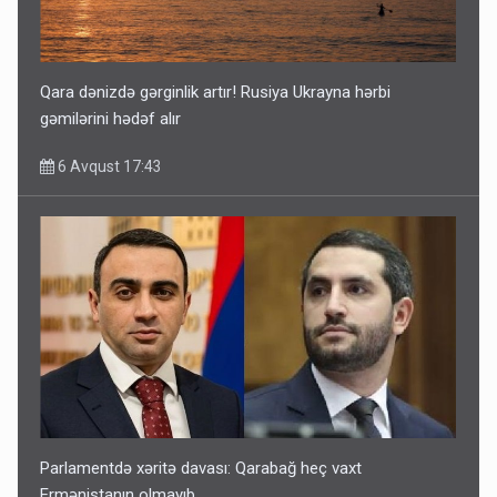
Qara dənizdə gərginlik artır! Rusiya Ukrayna hərbi
gəmilərini hədəf alır
6 Avqust 17:43
Parlamentdə xəritə davası: Qarabağ heç vaxt
Ermənistanın olmayıb