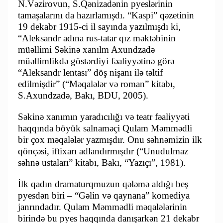
N.Vəzirovun, S.Qənizadənin pyeslərinin
tamaşalarını da hazırlamışdı. “Kaspi” qəzetinin
19 dekabr 1915-ci il sayında yazılmışdı ki,
“Aleksandr adına rus-tatar qız məktəbinin
müəllimi Səkinə xanılm Axundzadə
müəllimlikdə göstərdiyi fəaliyyətinə görə
“Aleksandr lentası” döş nişanı ilə təltif
edilmişdir” (“Məqalələr və roman” kitabı,
S.Axundzadə, Bakı, BDU, 2005).
Səkinə xanımın yaradıcılığı və teatr fəaliyyəti
haqqında böyük salnaməçi Qulam Məmmədli
bir çox məqalələr yazmışdır. Onu səhnəmizin ilk
qönçəsi, iftixarı adlandırmışdır (“Unudulmaz
səhnə ustaları” kitabı, Bakı, “Yazıçı”, 1981).
İlk qadın dramaturqmuzun qələmə aldığı beş
pyesdən biri – “Gəlin və qaynana” komediya
janrındadır. Qulam Məmmədli məqalələrinin
birində bu pyes haqqında danışarkən 21 dekabr