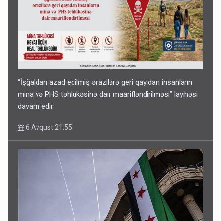
“İşğaldan azad edilmiş ərazilərə geri qayıdan insanların
mina və PHS təhlükəsinə dair maarifləndirilməsi” layihəsi
davam edir
6 Avqust 21:55