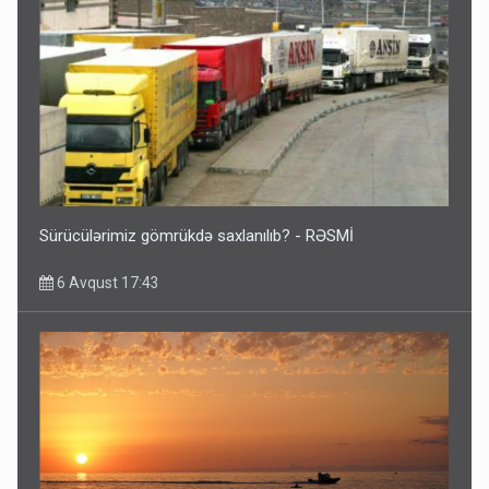
Sürücülərimiz gömrükdə saxlanılıb? - RƏSMİ
6 Avqust 17:43