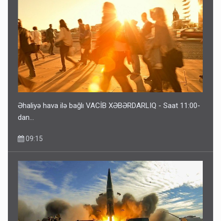
Bu ölkələrə şəxsiyyət vəsiqəsi ilə gedə biləcəksiniz -
SİYAHI
6 Avqust 10:53
Əhaliyə hava ilə bağlı VACİB XƏBƏRDARLIQ - Saat 11:00-
dan…
09:15