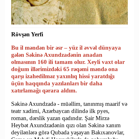
Rövşən Yerfi
Bu il məndən bir əsr – yüz il əvvəl dünyaya
gələn Səkinə Axundzadənin anadan
olmasının 160 ili tamam olur. Xeyli vaxt olar
doğum illərimizdəki 65 rəqəmi məndə ona
qarşı izahedilməz yaxınlıq hissi yaratdığı
üçün haqqında yazılanları bir daha
xatırlamağı qərara aldım.
Səkinə Axundzadə - müəllim, tanınmış maarif və
teatr xadimi, Azərbaycan dilində ilk pyes,
roman, dərslik yazan qadındır. Şair Mirzə
Heybət Axundzadənin qızı olan Səkinə xanım
deyilənlərə görə Qubada yaşayan Bakıxanovlar,