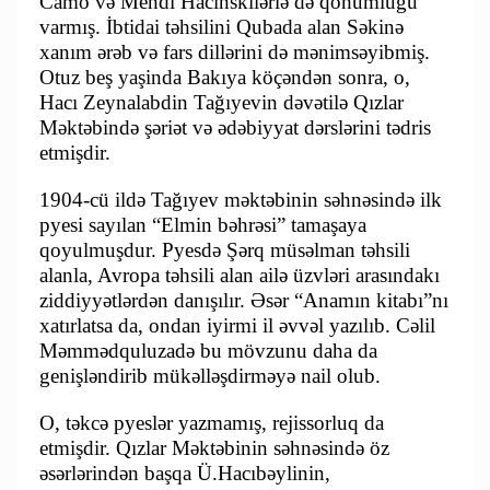
Camo və Mehdi Hacınskilərlə də qohumluğu
varmış. İbtidai təhsilini Qubada alan Səkinə
xanım ərəb və fars dillərini də mənimsəyibmiş.
Otuz beş yaşinda Bakıya köçəndən sonra, o,
Hacı Zeynalabdin Tağıyevin dəvətilə Qızlar
Məktəbində şəriət və ədəbiyyat dərslərini tədris
etmişdir.
1904-cü ildə Tağıyev məktəbinin səhnəsində ilk
pyesi sayılan “Elmin bəhrəsi” tamaşaya
qoyulmuşdur. Pyesdə Şərq müsəlman təhsili
alanla, Avropa təhsili alan ailə üzvləri arasındakı
ziddiyyətlərdən danışılır. Əsər “Anamın kitabı”nı
xatırlatsa da, ondan iyirmi il əvvəl yazılıb. Cəlil
Məmmədquluzadə bu mövzunu daha da
genişləndirib mükəlləşdirməyə nail olub.
O, təkcə pyeslər yazmamış, rejissorluq da
etmişdir. Qızlar Məktəbinin səhnəsində öz
əsərlərindən başqa Ü.Hacıbəylinin,