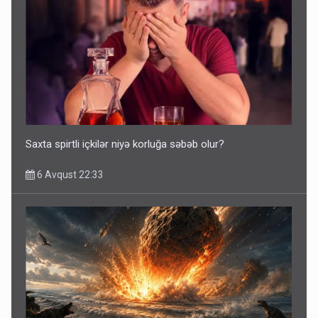
Saxta spirtli içkilər niyə korluğa səbəb olur?
6 Avqust 22:33