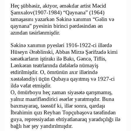
Heç şübhəsiz, aktyor, əməkdar artist Məcid
Şamxalov(1907-1984) “Qaynana” (1964)
tamaşasını yazarkən Səkinə xanımın “Gəlin və
qaynana” pyesinin birinci pərdəsindən ən
azından təsirlənmişdir.
Səkinə xanımın pyesləri 1916-1922-ci illərdə
Hüseyn Ərəblinski, Abbas Mirzə Şərifzadə kimi
sənətkarların iştirakı ilə Bakı, Gəncə, Tiflis,
Lənkəran teatrlarında dəfələrlə nümayiş
etdirilmişdir. O, ömrünün axır illərində
xəstələndiyi üçün Qubaya qayıtmış və 1927-ci
ildə vəfat etmişdir.
O, ömürboyu heç zaman siyasətə qarışmamış,
yalnız maarifləndirici əsərlər yaratmışdır. Buna
baxmayaraq, təəssüf ki, illər sonra, qardaşı
İbrahimin qızı Reyhan Topçubaşova tərəfindən
guya, repressiyadan ehtiyatlanaraq yaradıçılığı ilə
bağlı hər şey yandırılmışdır.