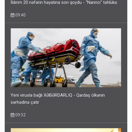
İldırım 20 nəfərin həyatına son qoydu - "Narıncı" təhlükə
09:40
ŞOK! David Seliverstov ölkədən qaçdı
6 Avqust 14:14
Yeni virusla bağlı XƏBƏRDARLIQ - Qardaş ölkənin
sərhədinə çatır
09:32