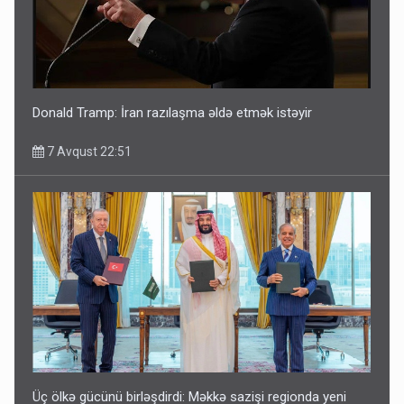
Donald Tramp: İran razılaşma əldə etmək istəyir
7 Avqust 22:51
Üç ölkə gücünü birləşdirdi: Məkkə sazişi regionda yeni