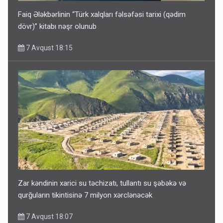
Faiq Ələkbərlinin “Türk xalqları fəlsəfəsi tarixi (qədim
dövr)” kitabı nəşr olunub
7 Avqust 18:15
Zar kəndinin xarici su təchizatı, tullantı su şəbəkə və
qurğuların tikintisinə 7 milyon xərclənəcək
7 Avqust 18:07