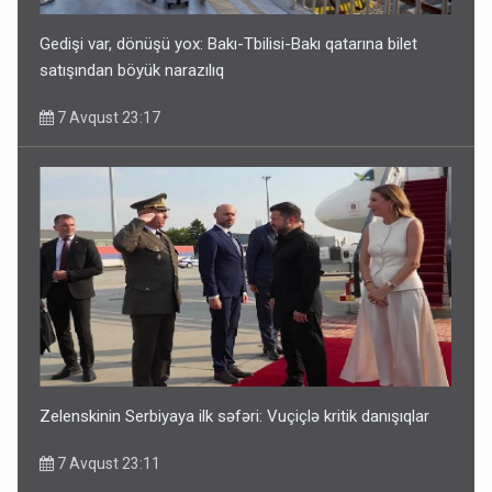
Gedişi var, dönüşü yox: Bakı-Tbilisi-Bakı qatarına bilet
satışından böyük narazılıq
7 Avqust 23:17
Media və Yayım Şurasına əlavə hüquq və vəzifələr verilib
7 Avqust 13:24
Zelenskinin Serbiyaya ilk səfəri: Vuçiçlə kritik danışıqlar
7 Avqust 23:11