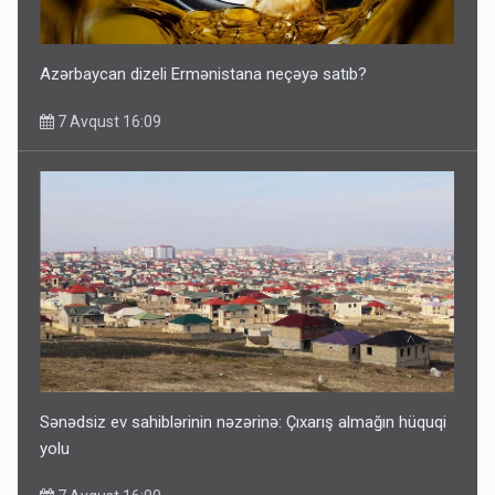
Azərbaycan dizeli Ermənistana neçəyə satıb?
7 Avqust 16:09
Sənədsiz ev sahiblərinin nəzərinə: Çıxarış almağın hüquqi
yolu