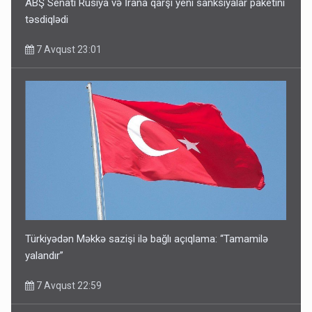
ABŞ Senatı Rusiya və İrana qarşı yeni sanksiyalar paketini
təsdiqlədi
7 Avqust 23:01
Türkiyədən Məkkə sazişi ilə bağlı açıqlama: “Tamamilə
yalandır”
7 Avqust 22:59