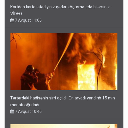
Kartdan karta istədiyiniz qədər köçürmə edə bilərsiniz -
VİDEO
7 Avqust 11:06
Tərtərdəki hadisənin sirri açıldı: Ər-arvadı yandırıb 15 min
manatı oğurladı
7 Avqust 10:46