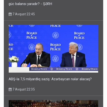
güc balansı yaradır? - ŞƏRH
7 Avqust 22:45
ABŞ-la 7,5 milyardlıq saziş: Azərbaycan nələr alacaq?
7 Avqust 22:35