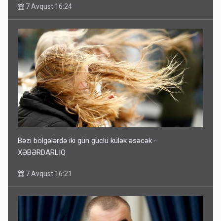
7 Avqust 16:24
Bəzi bölgələrdə iki gün güclü külək əsəcək -
XƏBƏRDARLIQ
7 Avqust 16:21