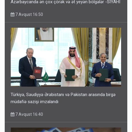
Azərbaycanda ən çox çörək və ət yeyən bölgələr -SİYAHI
7 Avqust 16:50
Türkiyə, Səudiyyə Ərəbistanı və Pakistan arasında birgə
müdafiə sazişi imzalandı
7 Avqust 16:40