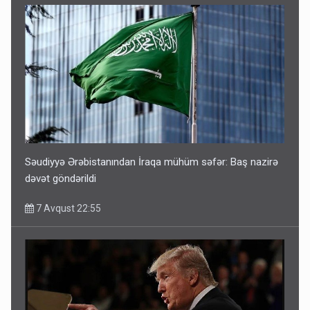
Səudiyyə Ərəbistanından İraqa mühüm səfər: Baş nazirə
dəvət göndərildi
7 Avqust 22:55