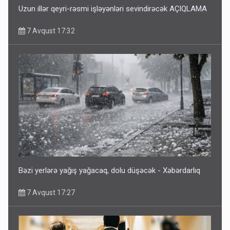
Uzun illər qeyri-rəsmi işləyənləri sevindirəcək AÇIQLAMA
7 Avqust 17:32
Bəzi yerlərə yağış yağacaq, dolu düşəcək - Xəbərdarlıq
7 Avqust 17:27