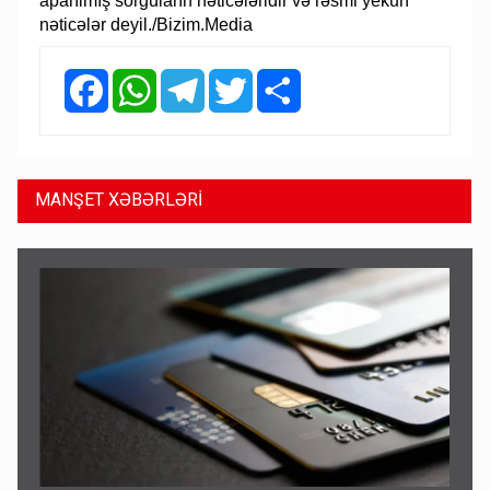
aparılmış sorğuların nəticələridir və rəsmi yekun
nəticələr deyil./Bizim.Media
Facebook
WhatsApp
Telegram
Twitter
Share
MANŞET XƏBƏRLƏRİ