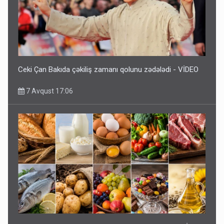
Ceki Çan Bakıda çəkiliş zamanı qolunu zədələdi - VİDEO
7 Avqust 17:06