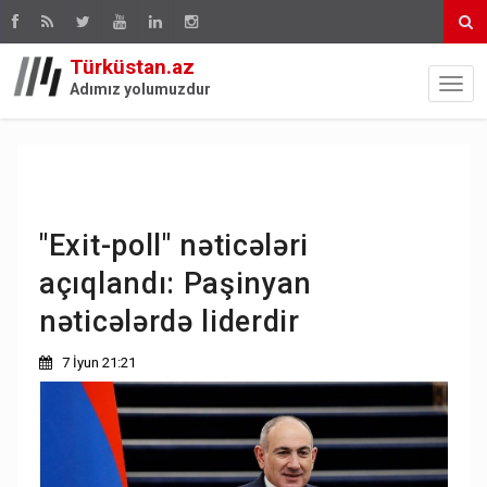
Türküstan.az
Adımız yolumuzdur
"Exit-poll" nəticələri
açıqlandı: Paşinyan
nəticələrdə liderdir
7 İyun 21:21