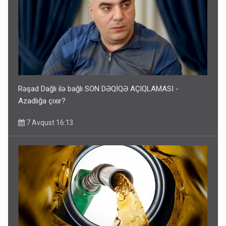
Rəşad Dağlı ilə bağlı SON DƏQİQƏ AÇIQLAMASI -
Azadlığa çıxır?
7 Avqust 16:13