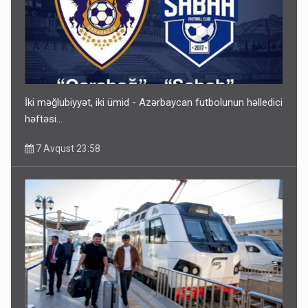
Gedişi var, dönüşü yox: Bakı-Tbilisi-Bakı qatarına bilet
satışından böyük narazılıq
7 Avqust 23:17
İki məğlubiyyət, iki ümid - Azərbaycan futbolunun həlledici
həftəsi...
7 Avqust 23:58
Geri çağırılan səfir Abel Məhərrəmovun oğludur - DOSYE
7 Avqust 14:07