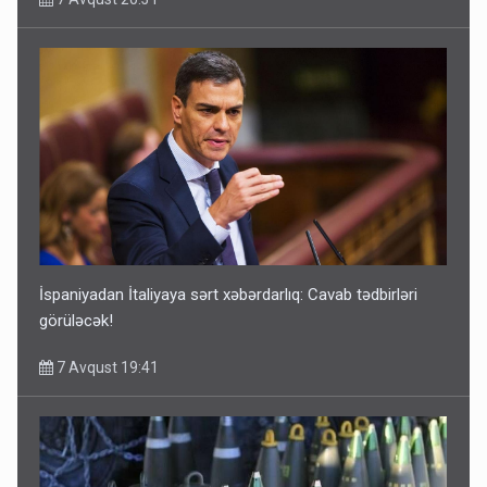
İspaniyadan İtaliyaya sərt xəbərdarlıq: Cavab tədbirləri
görüləcək!
7 Avqust 19:41