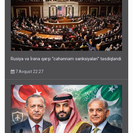
Rusiya və İrana qarşı “cəhənnəm sanksiyaları” təsdiqləndi
7 Avqust 22:27