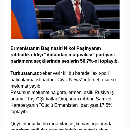
Ermənistanın Baş naziri Nikol Paşinyanın
rəhbərlik etdiyi "Vətəndaş müqaviləsi" partiyası
parlament seçkilərində səslərin 56,7%-ni toplayıb.
Turkustan.az
xəbər verir ki, bu barədə "exit-poll"
nəticələrinə istinadən "Civic News" internet resursu
məlumat yayıb.
Resursun məlumatına görə, erməni əsilli Rusiya iş
adamı, "Taşir" Şirkətlər Qrupunun rəhbəri Samvel
Karapetyanın "Güclü Ermənistan" partiyası 17,5%
toplayıb.
Qeyd olunur ki, bu rəqəmlər seçki məntəqələrində