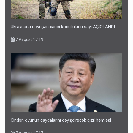
Ukraynada döyüşən xarici könüllülərin sayı AÇIQLANDI
7 Avqust 17:19
Çindən oyunun qaydalarını dəyişdirəcək qızıl həmləsi
7 Avqust 17:17