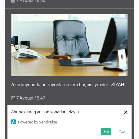
7 Avqust 16:00
Azərbaycanda bu rayonlarda icra başçısı yoxdur -SİYAHI
7 Avqust 15:47
×
Abunə olaraq ən son xəbərləri izləyin.
Powered by SendPulse
Hə
Yox