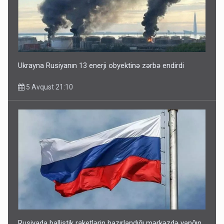
Ukrayna Rusiyanın 13 enerji obyektinə zərbə endirdi
5 Avqust 21:10
Rusiyada ballistik raketlərin hazırlandığı mərkəzdə yanğın