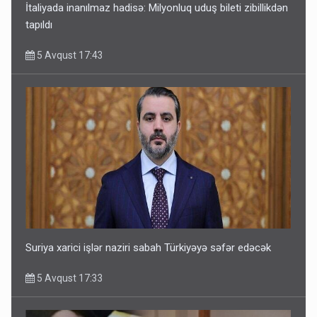
İtaliyada inanılmaz hadisə: Milyonluq uduş bileti zibillikdən
tapıldı
5 Avqust 17:43
Suriya xarici işlər naziri sabah Türkiyəyə səfər edəcək
5 Avqust 17:33