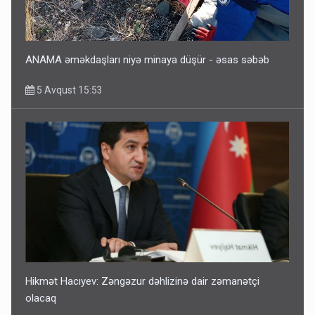
ANAMA əməkdaşları niyə minaya düşür - əsas səbəb
5 Avqust 15:53
Hikmət Hacıyev: Zəngəzur dəhlizinə dair zəmanətçi
olacaq