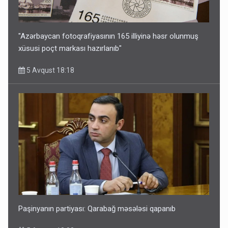
"Azərbaycan fotoqrafiyasının 165 illiyinə həsr olunmuş
xüsusi poçt markası hazırlanıb"
5 Avqust 18:18
Paşinyanın partiyası: Qarabağ məsələsi qapanıb