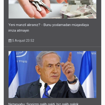
Ərdoğana sui-qəsd planının iştirakçısı detalları açıqladı
5 Avqust 16:56
Yeni mənzil alırsınız? - Bunu yoxlamadan müqaviləyə
imza atmayın
5 Avqust 23:52
Rusiya Azərbaycan vətədaşlarını deport etdi
5 Avqust 11:53
Netanyahu: Sionizm qalib gəldi, biz qalib gəlirik