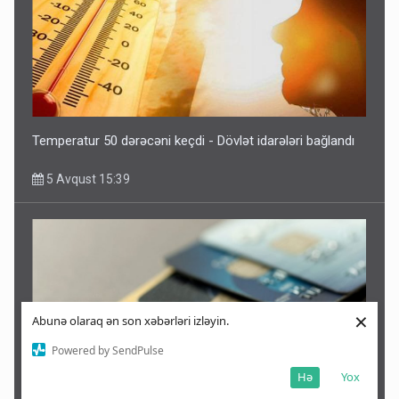
Temperatur 50 dərəcəni keçdi - Dövlət idarələri bağlandı
5 Avqust 15:39
×
Abunə olaraq ən son xəbərləri izləyin.
Powered by SendPulse
Hə
Yox