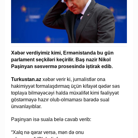
Xəbər verdiyimiz kimi, Ermənistanda bu gün
parlament seçkiləri keçirilir. Baş nazir Nikol
Paşinyan səsvermə prosesində iştirak edib.
Turkustan.az
xəbər verir ki, jurnalistlər ona
hakimiyyət formalaşdırmaq üçün kifayət qədər səs
toplaya bilməyəcəyi halda müxalifət kimi fəaliyyət
göstərməyə hazır olub-olmaması barədə sual
ünvanlayıblar.
Paşinyan isə suala belə cavab verib:
“Xalq nə qərar versə, mən də onu