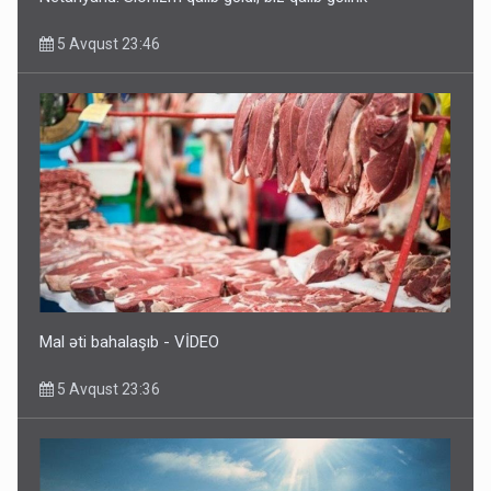
5 Avqust 23:46
Rusiya azərbaycanlı diasporun obyektini məhv etdi -
FOTOLAR
5 Avqust 10:58
Mal əti bahalaşıb - VİDEO
5 Avqust 23:36