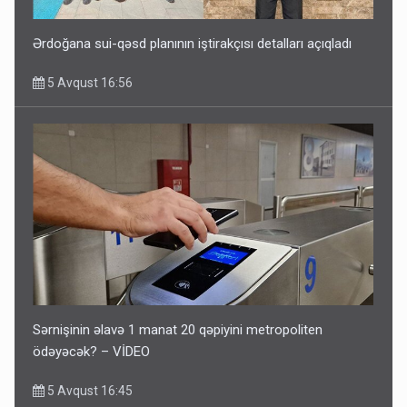
Ərdoğana sui-qəsd planının iştirakçısı detalları açıqladı
5 Avqust 16:56
Sərnişinin əlavə 1 manat 20 qəpiyini metropoliten
ödəyəcək? – VİDEO
5 Avqust 16:45