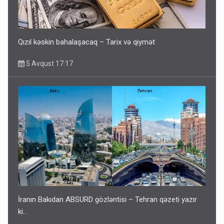
Qızıl kəskin bahalaşacaq – Tarix və qiymət
5 Avqust 17:17
İranın Bakıdan ABSURD gözləntisi – Tehran qəzeti yazır
ki…