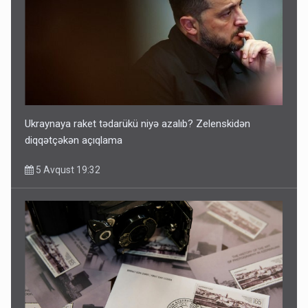
Ukraynaya raket tədarükü niyə azalıb? Zelenskidən
diqqətçəkən açıqlama
5 Avqust 19:32