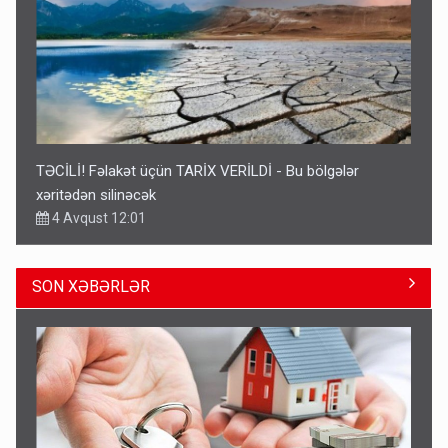
TƏCİLİ! Fəlakət üçün TARİX VERİLDİ - Bu bölgələr
xəritədən silinəcək
4 Avqust 12:01
SON XƏBƏRLƏR