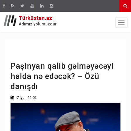
Türküstan.az
Adımız yolumuzdur
Paşinyan qalib gəlməyəcəyi
halda nə edəcək? – Özü
danışdı
7 İyun 11:02