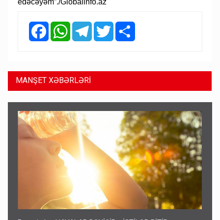
edəcəyəm”./Globalinfo.az
Facebook
WhatsApp
Telegram
Twitter
Share
MANŞET XƏBƏRLƏRİ