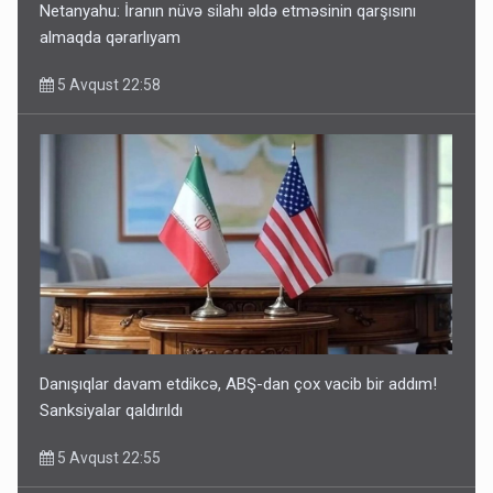
Netanyahu: İranın nüvə silahı əldə etməsinin qarşısını
almaqda qərarlıyam
5 Avqust 22:58
Danışıqlar davam etdikcə, ABŞ-dan çox vacib bir addım!
Sanksiyalar qaldırıldı
5 Avqust 22:55