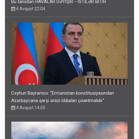
Bu tarixdən HAVALAR DƏYİŞİR - İSTİLƏR BİTİR
4 Avqust 22:04
Ceyhun Bayramov: “Ermənistan konstitusiyasından
Azərbaycana qarşı ərazi iddiaları çıxarılmalıdır”
4 Avqust 14:05