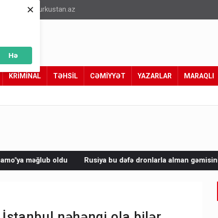
×
info@turkustan.az
Hə
KRİMİNAL
TƏHSİL
CƏMİYYƏT
YAZARLAR
MARAQLI
Rusiya bu dəfə dronlarla alman gəmisini vurdu
Avropada 
 İstanbul nəhəngi ola bilər