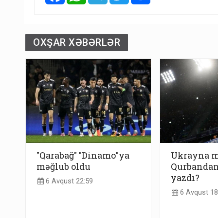
OXŞAR XƏBƏRLƏR
"Qarabağ" "Dinamo"ya
Ukrayna m
məğlub oldu
Qurbandan
yazdı?
6 Avqust 22:59
6 Avqust 18