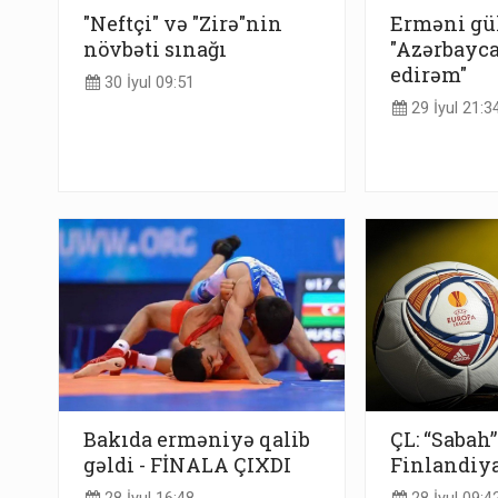
"Neftçi" və "Zirə"nin
Erməni gül
növbəti sınağı
"Azərbayc
edirəm"
30 İyul 09:51
29 İyul 21:3
Bakıda erməniyə qalib
ÇL: “Sabah”
gəldi - FİNALA ÇIXDI
Finlandiya 