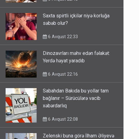
Saxta spirtli içkilər niyə korluğa
səbəb olur?
6 Avqust 22:33
Dinozavrları məhv edən fəlakət:
Yerdə həyat yaradıb
6 Avqust 22:16
Sabahdan Bakıda bu yollar tam
bağlanır – Sürücülərə vacib
xəbərdarlıq
6 Avqust 22:08
Zelenski buna görə İlham Əliyevə