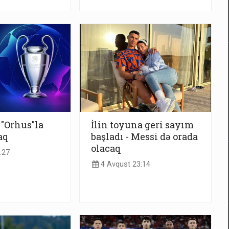
 "Orhus"la
İlin toyuna geri sayım
aq
başladı - Messi də orada
olacaq
:27
4 Avqust 23:14