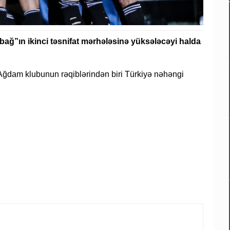
ğ”ın ikinci təsnifat mərhələsinə yüksələcəyi halda
, Ağdam klubunun rəqiblərindən biri Türkiyə nəhəngi