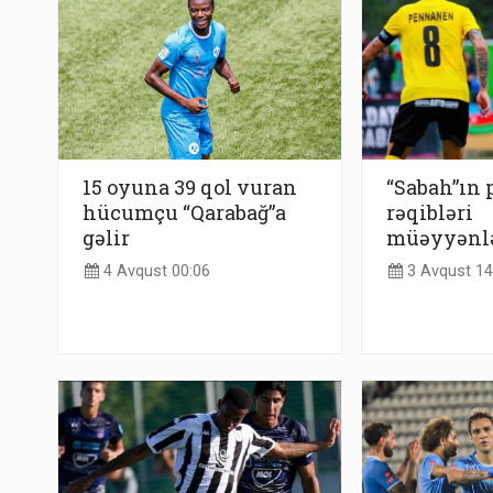
15 oyuna 39 qol vuran
“Sabah”ın 
hücumçu “Qarabağ”a
rəqibləri
gəlir
müəyyənl
4 Avqust 00:06
3 Avqust 14