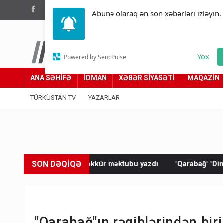
(012) 449 94 05
Abunə olaraq ən son xəbərləri izləyin.
Türküstan.az
Yox
Powered by SendPulse
Adımız yolumuzdur
ANA SƏHİFƏ
İDMAN
XƏBƏR SİYASƏTİ
MAQAZİN
TÜRKÜSTAN TV
YAZARLAR
SON DƏQİQƏ
ə təşəkkür məktubu yazdı
"Qarabağ" "Dinamo"ya məğlub oldu
"Qarabağ"ın rəqiblərindən biri