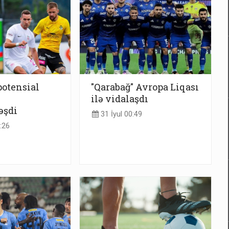
potensial
"Qarabağ" Avropa Liqası
ilə vidalaşdı
əşdi
31 İyul 00:49
:26