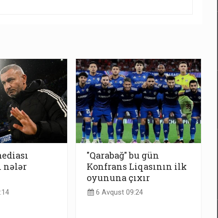
ediası
"Qarabağ" bu gün
 nələr
Konfrans Liqasının ilk
oyununa çıxır
:14
6 Avqust 09:24