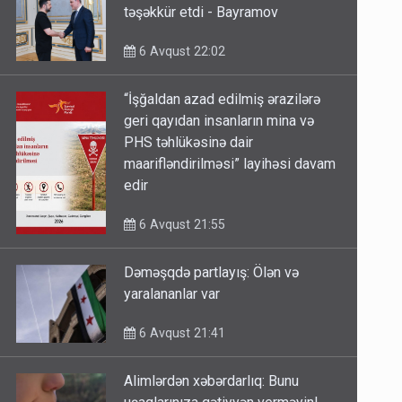
təşəkkür etdi - Bayramov
6 Avqust 22:02
“İşğaldan azad edilmiş ərazilərə
geri qayıdan insanların mina və
PHS təhlükəsinə dair
maarifləndirilməsi” layihəsi davam
edir
6 Avqust 21:55
Dəməşqdə partlayış: Ölən və
yaralananlar var
6 Avqust 21:41
Alimlərdən xəbərdarlıq: Bunu