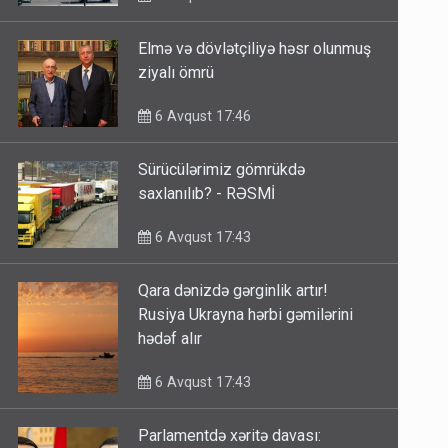
Elmə və dövlətçiliyə həsr olunmuş
ziyalı ömrü
6 Avqust 17:46
Sürücülərimiz gömrükdə
saxlanılıb? - RƏSMİ
6 Avqust 17:43
Qara dənizdə gərginlik artır!
Rusiya Ukrayna hərbi gəmilərini
hədəf alır
6 Avqust 17:43
Parlamentdə xəritə davası: