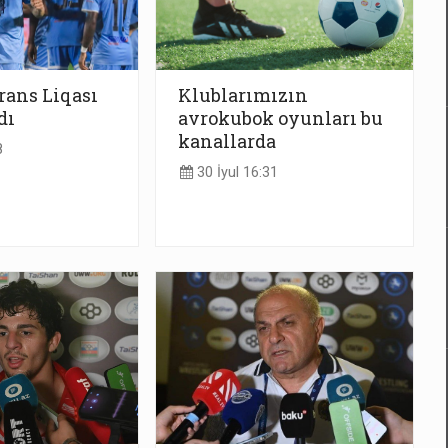
rans Liqası
Klublarımızın
dı
avrokubok oyunları bu
kanallarda
8
30 İyul 16:31