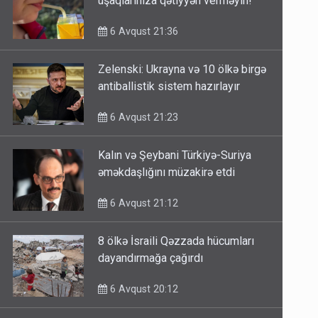
uşaqlarınıza qətiyyən verməyin!
6 Avqust 21:36
Zelenski: Ukrayna və 10 ölkə birgə
antiballistik sistem hazırlayır
6 Avqust 21:23
Kalın və Şeybani Türkiyə-Suriya
əməkdaşlığını müzakirə etdi
6 Avqust 21:12
8 ölkə İsraili Qəzzada hücumları
dayandırmağa çağırdı
6 Avqust 20:12