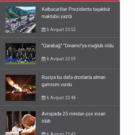
6 Avqust 14:14
Kəlbəcərlilər Prezidentə təşəkkür
məktubu yazdı
Bu ölkələrə şəxsiyyət vəsiqəsi ilə
gedə biləcəksiniz - SİYAHI
6 Avqust 23:52
6 Avqust 10:53
"Qarabağ" "Dinamo"ya məğlub oldu
Ərdoğana sui-qəsd planının
6 Avqust 22:59
iştirakçısı detalları açıqladı
5 Avqust 16:56
Rusiya bu dəfə dronlarla alman
gəmisini vurdu
6 Avqust 22:48
Avropada 25 mindən çox insan
ölüb
6 Avqust 22:43