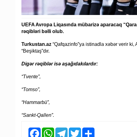
UEFA Avropa Liqasında mübarizə aparacaq “Qaraba
rəqibləri bəlli olub.
Turkustan.az
“Qafqazinfo”ya istinadla xəbər verir ki
“Beşiktaş”dır.
Digər rəqiblər isə aşağıdakılardır:
“Tvente”,
“Tomso”,
“Hammarbü”,
“Sankt-Qallen”.
Facebook
WhatsApp
Telegram
Twitter
Share