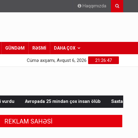
Haqqımızda
GÜNDƏM
RƏSMİ
DAHA ÇOX
Cümə axşamı, Avqust 6, 2026
21:26:48
25 mindən çox insan ölüb
Saxta spirtli içkilər niyə korluğa s
REKLAM SAHƏSİ