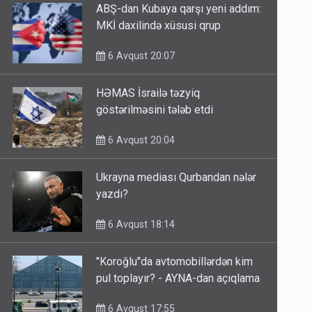
ABŞ-dan Kubaya qarşı yeni addım:
MKİ daxilində xüsusi qrup
6 Avqust 20:07
HƏMAS İsrailə təzyiq
göstərilməsini tələb etdi
6 Avqust 20:04
Ukrayna mediası Qurbandan nələr
yazdı?
6 Avqust 18:14
"Koroğlu"da avtomobillərdən kim
pul toplayır? - AYNA-dan açıqlama
6 Avqust 17:55