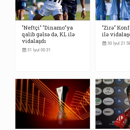
"Neftçi" "Dinamo"ya
"Zirə" Konf
qalib gəlsə də, KL ilə
ilə vidalaş
vidalaşdı
30 İyul 21:5
31 İyul 00:31