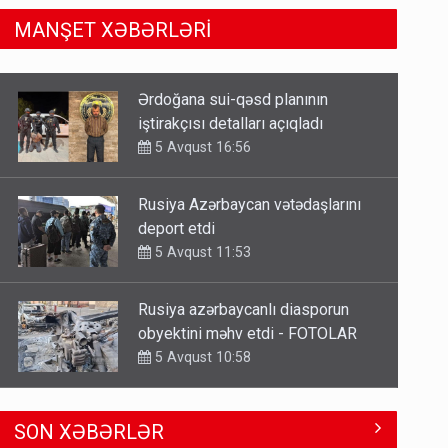
MANŞET XƏBƏRLƏRİ
Rusiya Azərbaycan vətədaşlarını
deport etdi
5 Avqust 11:53
Rusiya azərbaycanlı diasporun
obyektini məhv etdi - FOTOLAR
5 Avqust 10:58
Bu tarixdən HAVALAR DƏYİŞİR -
İSTİLƏR BİTİR
4 Avqust 22:04
ŞOK! David Seliverstov ölkədən
SON XƏBƏRLƏR
qaçdı