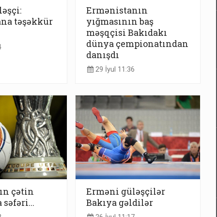
əşçi:
Ermənistanın
ana təşəkkür
yığmasının baş
məşqçisi Bakıdakı
dünya çempionatından
4
danışdı
29 İyul 11:36
ın çətin
Erməni güləşçilər
səfəri...
Bakıya gəldilər