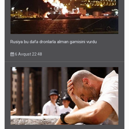
Ərdoğana sui-qəsd planının iştirakçısı detalları açıqladı
5 Avqust 16:56
Rusiya bu dəfə dronlarla alman gəmisini vurdu
6 Avqust 22:48