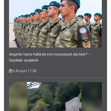
Əsgərlər hansı hallarda evə məzuniyyət ala bilər? –
Qaydalar açıqlandı
6 Avqust 17:28