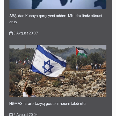
ABŞ-dan Kubaya qarşı yeni addım: MKİ daxilində xüsusi
qrup
6 Avqust 20:07
HƏMAS İsrailə təzyiq göstərilməsini tələb etdi
6 Avqust 20:04