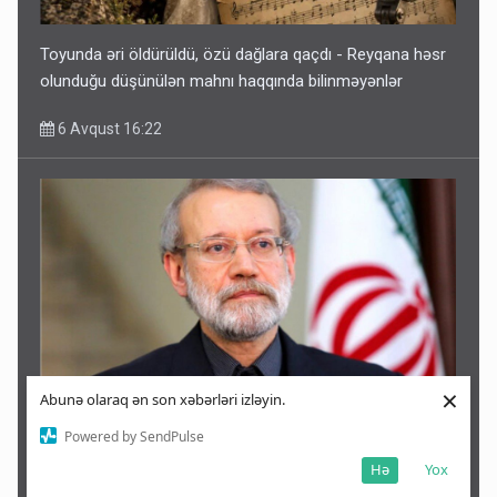
Toyunda əri öldürüldü, özü dağlara qaçdı - Reyqana həsr
olunduğu düşünülən mahnı haqqında bilinməyənlər
6 Avqust 16:22
×
Abunə olaraq ən son xəbərləri izləyin.
Laricaninin öldürülməsi barədə yeni xəbər: Oğlu vasitəsilə
Powered by SendPulse
ələ keçirilib
Hə
Yox