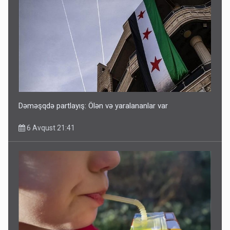
Dəməşqdə partlayış: Ölən və yaralananlar var
6 Avqust 21:41