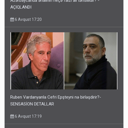
Azərbaycanda əhalinin neçə faizi ali təhsillidir? -
AÇIQLANDI
6 Avqust 17:20
Ruben Vardanyanla Cefri Epşteyni nə birləşdirir?-
SENSASİON DETALLAR
6 Avqust 17:19