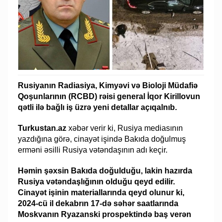
Rusiyanın Radiasiya, Kimyəvi və Bioloji Müdafiə
Qoşunlarının (RCBD) rəisi general İqor Kirillovun
qətli ilə bağlı iş üzrə yeni detallar açıqalnıb.
Turkustan.az
xəbər verir ki, Rusiya mediasının
yazdığına görə, cinayət işində Bakıda doğulmuş
erməni əsilli Rusiya vətəndaşının adı keçir.
Həmin şəxsin Bakıda doğulduğu, lakin hazırda
Rusiya vətəndaşlığının olduğu qeyd edilir.
Cinayət işinin materiallarında qeyd olunur ki,
2024-cü il dekabrın 17-də səhər saatlarında
Moskvanın Ryazanski prospektində baş verən