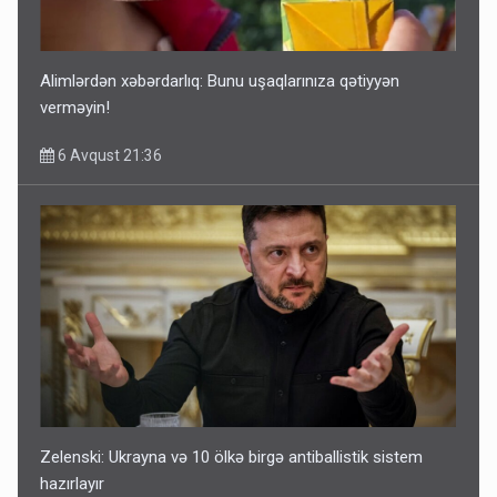
Alimlərdən xəbərdarlıq: Bunu uşaqlarınıza qətiyyən
verməyin!
6 Avqust 21:36
Zelenski: Ukrayna və 10 ölkə birgə antiballistik sistem
hazırlayır