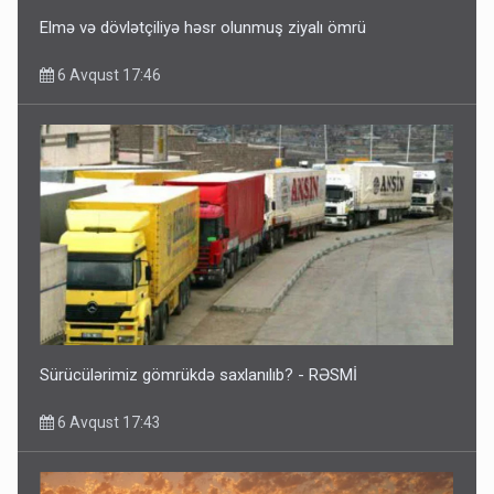
Elmə və dövlətçiliyə həsr olunmuş ziyalı ömrü
6 Avqust 17:46
Sürücülərimiz gömrükdə saxlanılıb? - RƏSMİ
6 Avqust 17:43