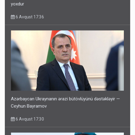
yoxdur
6 Avqust 17:36
Azərbaycan Ukraynanın ərazi bütövlüyünü dəstəkləyir —
Ceyhun Bayramov
6 Avqust 17:30