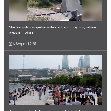
Məşhur şəlaləyə gedən yola şlaqbaum qoyuldu, ödəniş
istənilir – VİDEO
6 Avqust 17:25