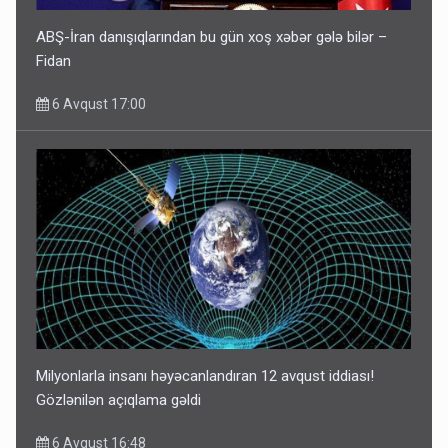
ABŞ-İran danışıqlarından bu gün xoş xəbər gələ bilər –
Fidan
6 Avqust 17:00
Milyonlarla insanı həyəcanlandıran 12 avqust iddiası!
Gözlənilən açıqlama gəldi
6 Avqust 16:48