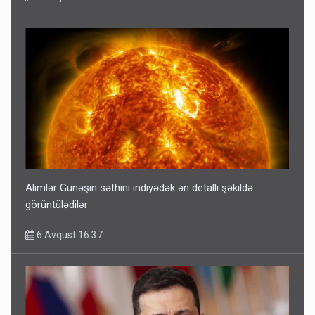
Alimlər Günəşin səthini indiyədək ən detallı şəkildə
görüntülədilər
6 Avqust 16:37