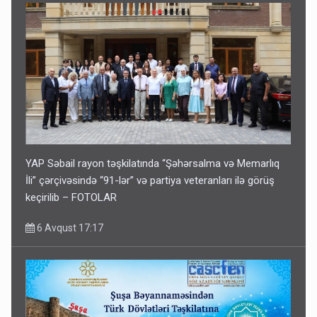
YAP Səbail rayon təşkilatında “Şəhərsalma və Memarlıq
İli” çərçivəsində “91-lər” və partiya veteranları ilə görüş
keçirilib – FOTOLAR
6 Avqust 17:17