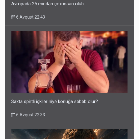
Avropada 25 mindən çox insan ölüb
6 Avqust 22:43
Saxta spirtli içkilər niyə korluğa səbəb olur?
6 Avqust 22:33