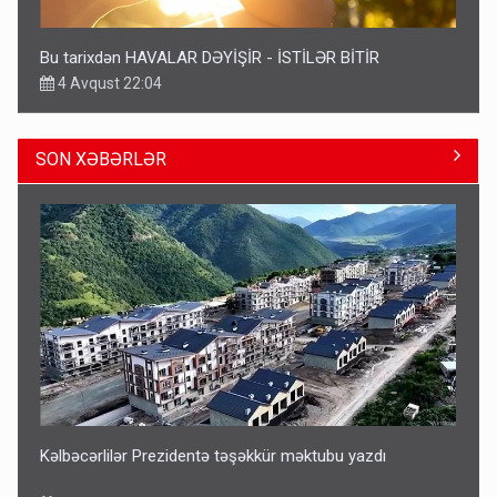
Bu tarixdən HAVALAR DƏYİŞİR - İSTİLƏR BİTİR
4 Avqust 22:04
SON XƏBƏRLƏR
ŞOK! David Seliverstov ölkədən qaçdı
6 Avqust 14:14
Kəlbəcərlilər Prezidentə təşəkkür məktubu yazdı