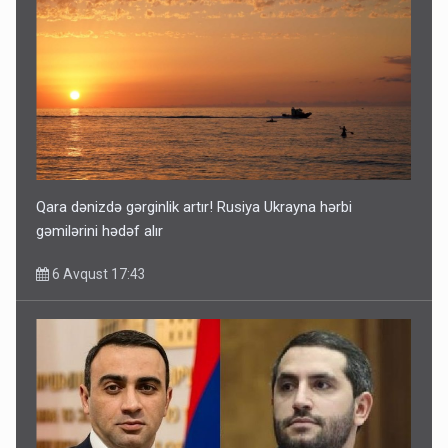
Qara dənizdə gərginlik artır! Rusiya Ukrayna hərbi
gəmilərini hədəf alır
6 Avqust 17:43