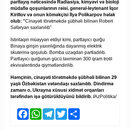
partlayış nəticəsində Radiasiya, kimyəvi və bioloji
müdafiə qoşunlarının rəisi, general-leytenant İqor
Kirillov və onun köməkçisi İlya Polikarpov həlak
olub: “
Cinayəti törətməkdə şübhəli bilinən Robert
Səfəryan saxlanılıb”
İstintaqın müəyyən etdiyi kimi, partlayıcı qurğu
Binaya girişin yaxınlığında dayanmış elektrik
skuterinə qoşulub. Bomba uzaqdan partladılıb.
Partlayıcı qurğunun gücü təxminən 300 qram trotil
ekvivalentində qiymətləndirilib.
Həmçinin, cinayəti törətməkdə şübhəli bilinən 29
yaşlı Özbəkistan vətəndaşı saxlanılıb. Dindirmə
zamanı o, Ukrayna xüsusi xidmət orqanları
tərəfindən işə götürüldüyünü bildirib. /
AzPolitika/
Facebook
WhatsApp
Telegram
Twitter
Share