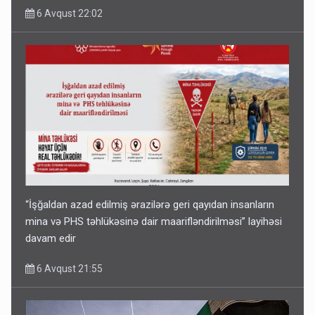
6 Avqust 22:02
“İşğaldan azad edilmiş ərazilərə geri qayıdan insanların
mina və PHS təhlükəsinə dair maarifləndirilməsi” layihəsi
davam edir
6 Avqust 21:55