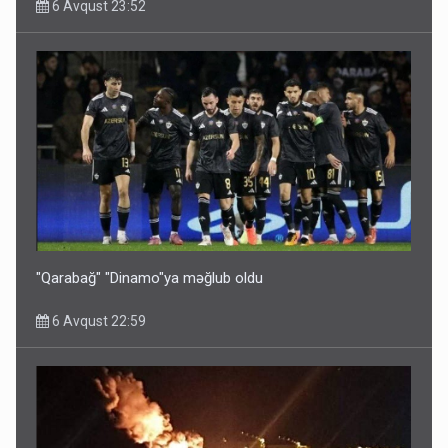
6 Avqust 23:52
Bu ölkələrə şəxsiyyət vəsiqəsi ilə gedə biləcəksiniz -
SİYAHI
6 Avqust 10:53
"Qarabağ" "Dinamo"ya məğlub oldu
6 Avqust 22:59