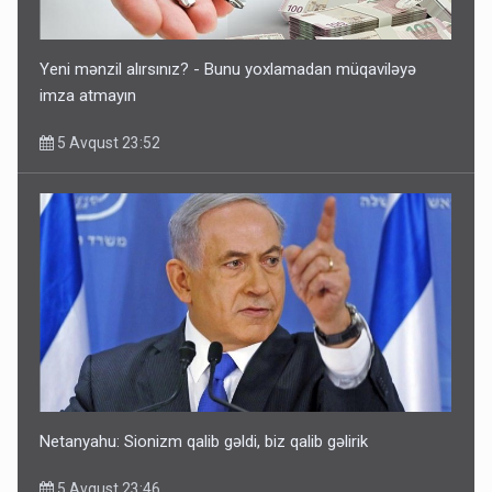
Yeni mənzil alırsınız? - Bunu yoxlamadan müqaviləyə
imza atmayın
5 Avqust 23:52
Netanyahu: Sionizm qalib gəldi, biz qalib gəlirik
5 Avqust 23:46