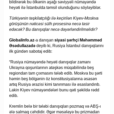
bildirərək bu ölkənin aşağı səviyyəli nümayəndə
heyəti ilə İstanbulda təmsil olunduğunu söyləyiblər.
Türkiyənin təşkilatçılığı ilə keçirilən Kiyev-Moskva
görüşünün nəticəsi sülh prosesinə necə təsir
edəcək? Bu danışıqlar necə dəyərləndirilməlidir?
Globalinfo.az
-a danışan
siyasi şərhçi Məhəmməd
Əsədullazadə
deyib ki, Rusiya İstanbul danışıqlarını
ilk gündən sabotaj edib:
“Rusiya nümayəndə heyəti danışıqlar zamanı
Ukrayna qoşunlarının atəşkəs müqabilində beş
regiondan tam çıxmasını tələb edib. Moskva bu şərti
həmin beş bölgənin öz konstitusiyalarına əsasən
artıq Rusiya ərazisi kimi tanınması ilə əsaslandırıb.
Lakin Kiyev nümayəndələri bunu qəti şəkildə rədd
edib.
Kremlin belə bir tələbi danışıqları pozmaq və ABŞ-ı
ələ salmaq cəhdidir. Əgər məsələyə bu prizmadan