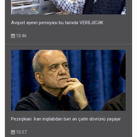
Avqust ayının pensiyası bu tarixdə VERİLƏCƏK
10:46
Pezeşkian: İran inqilabdan bəri ən çətin dövrünü yaşayır
10:37