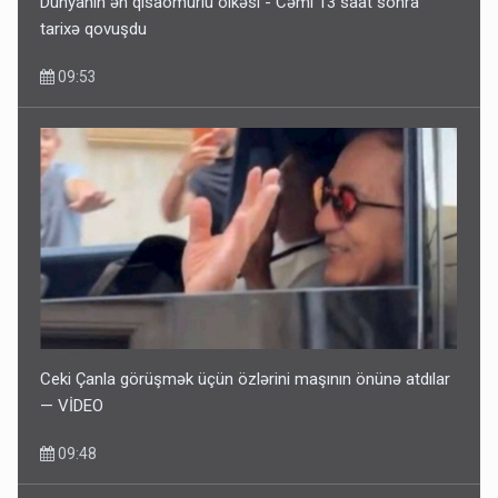
Dünyanın ən qısaömürlü ölkəsi - Cəmi 13 saat sonra
tarixə qovuşdu
09:53
Ceki Çanla görüşmək üçün özlərini maşının önünə atdılar
— VİDEO
09:48