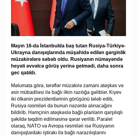
Mayın 16-da İstanbulda baş tutan Rusiya-Türkiyə-
Ukrayna danışıqlarında müşahidə edilən gərginlik
müzakirələrə səbəb oldu. Rusiyanın nümayəndə
heyəti əvvəlcə görüş yerinə getmədi, daha sonra
gec qatıldı.
Məlumata görə, tərəflər müzakirə zamanı atəşkəs və
əsir mübadiləsi ilə bağlı ilkin razılığa gəliblər. Kiyev
iki ölkənin prezidentlərinin görüşünü tələb edib,
Rusiya rəsmiləri də bunun nəzərdə alınacağını
bildirib. Həmçinin atəşkəslə bağlı planların qarşılıqlı
şəkildə təqdim edilməsinə qərar verilib. Paralel
olaraq, NATO və Avropa rəsmiləri isə Rusiyanın
danışıqlardakı iştirakı ilə bağlı narazılıqlarını