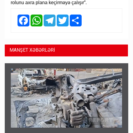
rolunu axra plana keçirməyə çalışır”.
Facebook
WhatsApp
Telegram
Twitter
Share
MANŞET XƏBƏRLƏRİ