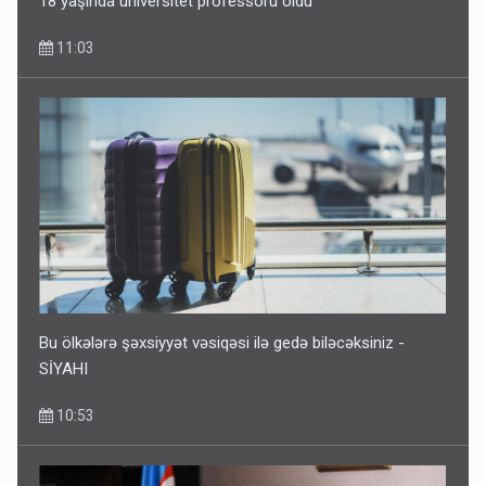
18 yaşında universitet professoru oldu
11:03
Rusiya Azərbaycan vətədaşlarını deport etdi
5 Avqust 11:53
Bu ölkələrə şəxsiyyət vəsiqəsi ilə gedə biləcəksiniz -
SİYAHI
10:53