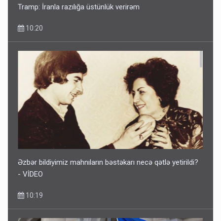
Tramp: İranla razılığa üstünlük verirəm
10:20
Əzbər bildiyimiz mahnıların bəstəkarı necə qətlə yetirildi?
- VİDEO
10:19