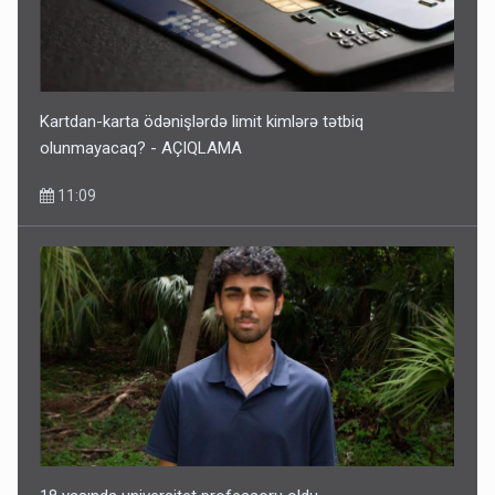
Bu ölkələrə şəxsiyyət vəsiqəsi ilə gedə biləcəksiniz -
SİYAHI
10:53
Kartdan-karta ödənişlərdə limit kimlərə tətbiq
olunmayacaq? - AÇIQLAMA
11:09
Ərdoğana sui-qəsd planının iştirakçısı detalları açıqladı
5 Avqust 16:56