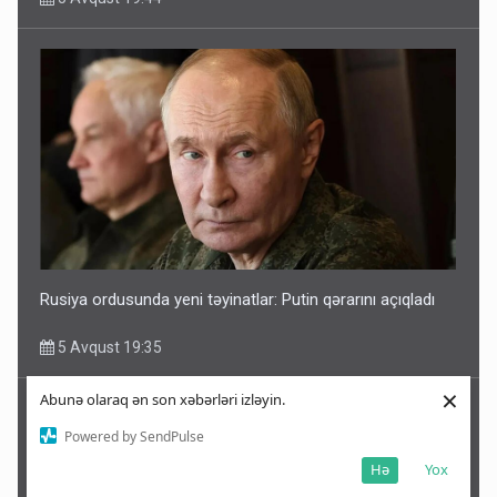
Rusiya ordusunda yeni təyinatlar: Putin qərarını açıqladı
5 Avqust 19:35
×
Abunə olaraq ən son xəbərləri izləyin.
Powered by SendPulse
Hə
Yox