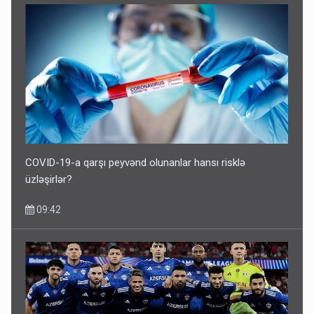
COVID-19-a qarşı peyvənd olunanlar hansı risklə
üzləşirlər?
09:42