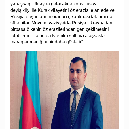
yanaşsaq, Ukrayna gələcəkdə konstitusiya
dəyişikliyi ilə Kursk vilayətini öz ərazisi elan edə və
Rusiya qoşunlarının oradan çıxarılması tələbini irəli
sürə bilər. Mövcud vəziyyətdə Rusiya Ukraynadan
birbaşa ölkənin öz ərazilərindən geri çəkilməsini
tələb edir. Elə bu da Kremlin sülh və atəşkəslə
maraqlanmadığını bir daha göstərir”.