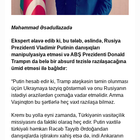
Məhəmməd Əsədullazadə
Ekspert əlavə edib ki, bu tələb, əslində, Rusiya
Prezidenti Vladimir Putinin danışıqları
manipulyasiya etməsi və ABŞ Prezidenti Donald
Trampın da belə bir absurd tezislə razılaşacağına
ümid etməsi ilə bağlıdır:
“Putin hesab edir ki, Tramp atəşkəsin təmin olunması
üçün Ukraynaya təzyiq göstərməli və onu Rusiyanın
istədiyi ərazilərdən çıxmağa vadar etməlidir. Amma
Vaşinqton bu şərtlərlə heç vaxt razılaşa bilməz.
Kremı bu yolla eyni zamanda, Türkiyənin vasitəçilik
missiyasını da faktiki olaraq heç edir. Putin vaxtilə
türkiyəli həmkarı Rəcəb Tayyib Ərdoğandan
danışıqlarda iştirakını xahiş etsə də, indi Ankaranın