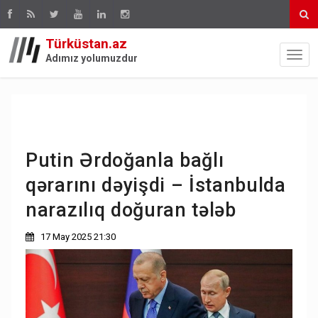
Türküstan.az
Adımız yolumuzdur
Putin Ərdoğanla bağlı
qərarını dəyişdi – İstanbulda
narazılıq doğuran tələb
17 May 2025 21:30