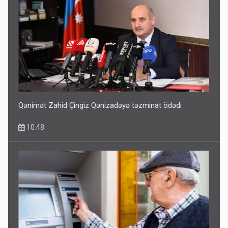
Qənimət Zahid Çingiz Qənizadəyə təzminat ödədi
10:48