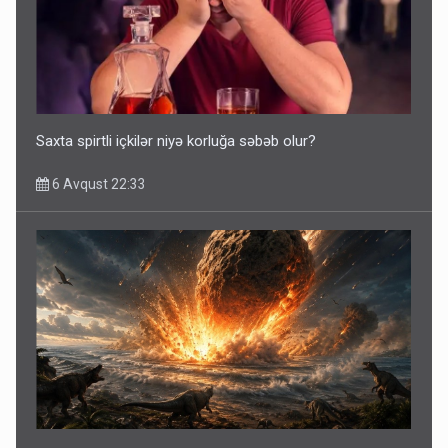
Saxta spirtli içkilər niyə korluğa səbəb olur?
6 Avqust 22:33