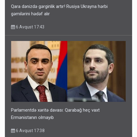
Qara dənizdə gərginlik artır! Rusiya Ukrayna hərbi
gəmilərini hədəf alır
6 Avqust 17:43
Parlamentdə xəritə davası: Qarabağ heç vaxt
Ermənistanın olmayıb
6 Avqust 17:38