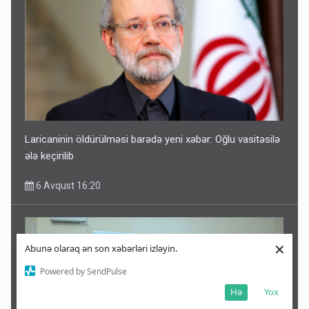
Laricaninin öldürülməsi barədə yeni xəbər: Oğlu vasitəsilə
ələ keçirilib
6 Avqust 16:20
×
Abunə olaraq ən son xəbərləri izləyin.
Powered by SendPulse
Hə
Yox