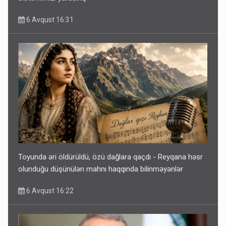
6 Avqust 16:31
Toyunda əri öldürüldü, özü dağlara qaçdı - Reyqana həsr
olunduğu düşünülən mahnı haqqında bilinməyənlər
6 Avqust 16:22