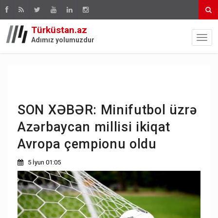
Türküstan.az
Adımız yolumuzdur
SON XƏBƏR: Minifutbol üzrə
Azərbaycan millisi ikiqat
Avropa çempionu oldu
5 İyun 01:05