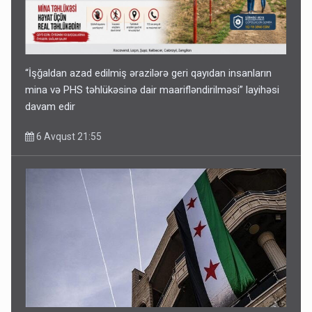
“İşğaldan azad edilmiş ərazilərə geri qayıdan insanların
mina və PHS təhlükəsinə dair maarifləndirilməsi” layihəsi
davam edir
6 Avqust 21:55