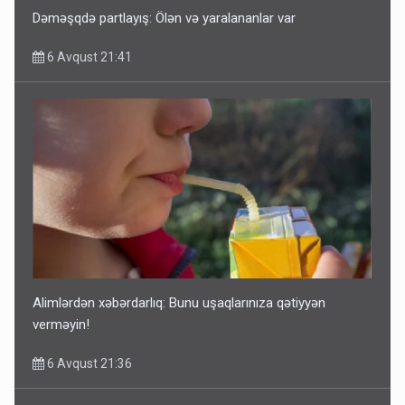
Dəməşqdə partlayış: Ölən və yaralananlar var
6 Avqust 21:41
Alimlərdən xəbərdarlıq: Bunu uşaqlarınıza qətiyyən
verməyin!
6 Avqust 21:36