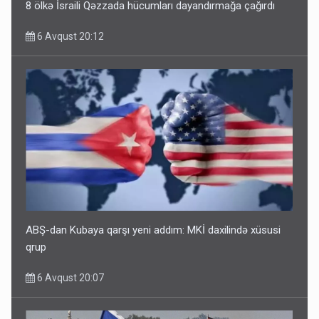
8 ölkə İsraili Qəzzada hücumları dayandırmağa çağırdı
6 Avqust 20:12
ABŞ-dan Kubaya qarşı yeni addım: MKİ daxilində xüsusi
qrup
6 Avqust 20:07