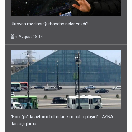
Ukrayna mediası Qurbandan nələr yazdı?
6 Avqust 18:14
"Koroğlu"da avtomobillərdən kim pul toplayır? - AYNA-
dan açıqlama