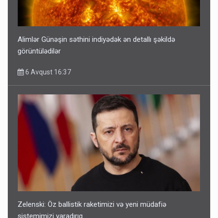
Alimlər Günəşin səthini indiyədək ən detallı şəkildə
görüntülədilər
6 Avqust 16:37
Zelenski: Öz ballistik raketimizi və yeni müdafiə
sistemimizi yaradırıq