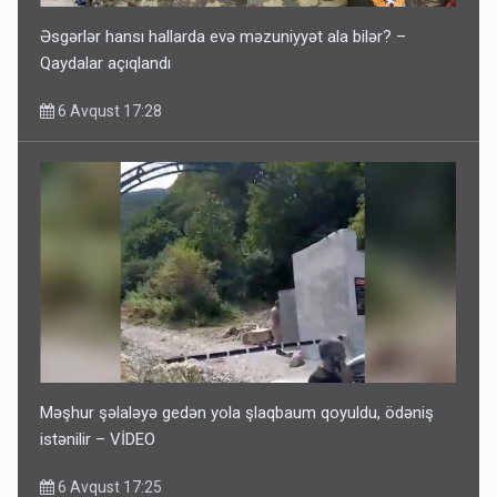
Əsgərlər hansı hallarda evə məzuniyyət ala bilər? –
Qaydalar açıqlandı
6 Avqust 17:28
Məşhur şəlaləyə gedən yola şlaqbaum qoyuldu, ödəniş
istənilir – VİDEO
6 Avqust 17:25