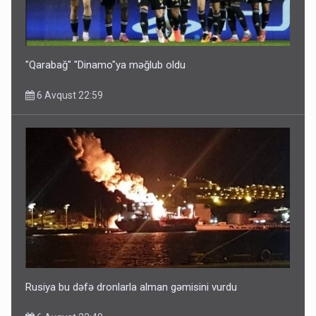
Bu ölkələrə şəxsiyyət vəsiqəsi ilə gedə biləcəksiniz -
SİYAHI
6 Avqust 10:53
"Qarabağ" "Dinamo"ya məğlub oldu
6 Avqust 22:59
Ərdoğana sui-qəsd planının iştirakçısı detalları açıqladı
5 Avqust 16:56
Rusiya bu dəfə dronlarla alman gəmisini vurdu