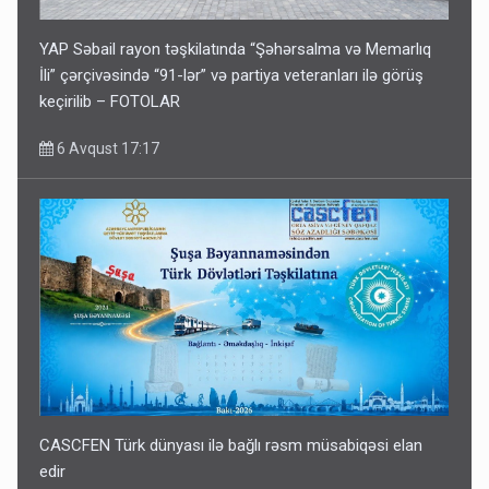
YAP Səbail rayon təşkilatında “Şəhərsalma və Memarlıq
İli” çərçivəsində “91-lər” və partiya veteranları ilə görüş
keçirilib – FOTOLAR
6 Avqust 17:17
CASCFEN Türk dünyası ilə bağlı rəsm müsabiqəsi elan
edir