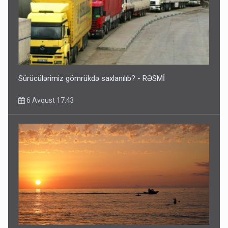
Sürücülərimiz gömrükdə saxlanılıb? - RƏSMİ
6 Avqust 17:43