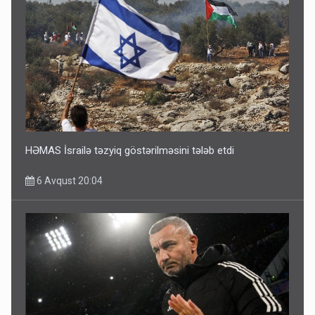
HƏMAS İsrailə təzyiq göstərilməsini tələb etdi
6 Avqust 20:04