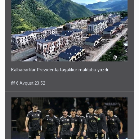
ŞOK! David Seliverstov ölkədən qaçdı
6 Avqust 14:14
Kəlbəcərlilər Prezidentə təşəkkür məktubu yazdı
6 Avqust 23:52