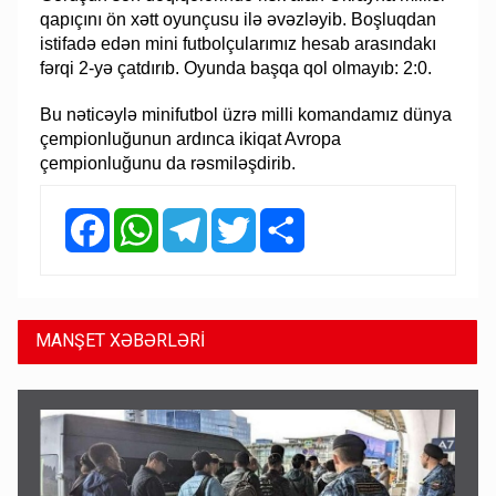
qapıçını ön xətt oyunçusu ilə əvəzləyib. Boşluqdan
istifadə edən mini futbolçularımız hesab arasındakı
fərqi 2-yə çatdırıb. Oyunda başqa qol olmayıb: 2:0.
Bu nəticəylə minifutbol üzrə milli komandamız dünya
çempionluğunun ardınca ikiqat Avropa
çempionluğunu da rəsmiləşdirib.
Facebook
WhatsApp
Telegram
Twitter
Share
MANŞET XƏBƏRLƏRİ