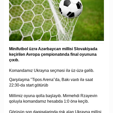
Minifutbol üzrə Azərbaycan millisi Slovakiyada
keçirilən Avropa çempionatında final oyununa
çıxıb.
Komandamız Ukrayna seçməsi ilə üz-üzə gəlib.
Qarşılaşma "Tipos Arena"da, Bakı vaxtı ilə saat
22:30-da start götürüb
Millimiz oyuna qolla başlayıb. Mirmehdi Rzayevin
qoluyla komandamız hesabda 1:0 önə keçib.
Görüşün son dəqiqələrində risk alan Ukrayna millisi