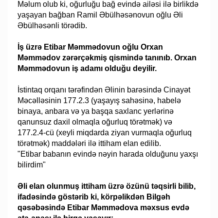
Məlum olub ki, oğurluğu bağ evində ailəsi ilə birlikdə
yaşayan bağban Ramil Əbülhəsənovun oğlu Əli
Əbülhəsənli törədib.
İş üzrə Etibar Məmmədovun oğlu Orxan
Məmmədov zərərçəkmiş qismində tanınıb. Orxan
Məmmədovun iş adamı olduğu deyilir.
İstintaq orqanı tərəfindən Əlinin barəsində Cinayət
Məcəlləsinin 177.2.3 (yaşayış sahəsinə, habelə
binaya, anbara və ya başqa saxlanc yerlərinə
qanunsuz daxil olmaqla oğurluq törətmək) və
177.2.4-cü (xeyli miqdarda ziyan vurmaqla oğurluq
törətmək) maddələri ilə ittiham elan edilib.
"Etibar babanın evində nəyin harada olduğunu yaxşı
bilirdim"
Əli elan olunmuş ittiham üzrə özünü təqsirli bilib,
ifadəsində göstərib ki, körpəlikdən Bilgəh
qəsəbəsində Etibar Məmmədova məxsus evdə