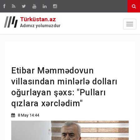
Türküstan.az
Adımız yolumuzdur
Etibar Məmmədovun
villasından minlərlə dolları
oğurlayan şəxs: "Pulları
qızlara xərclədim"
8 May 14:44