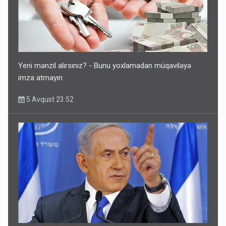
Ərdoğana sui-qəsd planının iştirakçısı detalları açıqladı
5 Avqust 16:56
Yeni mənzil alırsınız? - Bunu yoxlamadan müqaviləyə
imza atmayın
5 Avqust 23:52
Rusiya Azərbaycan vətədaşlarını deport etdi
5 Avqust 11:53