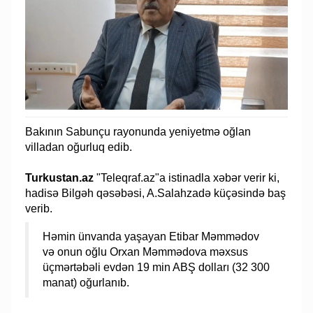
Bakının Sabunçu rayonunda yeniyetmə oğlan
villadan oğurluq edib.
Turkustan.az
"Teleqraf.az"a istinadla xəbər verir ki,
hadisə Bilgəh qəsəbəsi, A.Salahzadə küçəsində baş
verib.
Həmin ünvanda yaşayan Etibar Məmmədov
və onun oğlu Orxan Məmmədova məxsus
üçmərtəbəli evdən 19 min ABŞ dolları (32 300
manat) oğurlanıb.