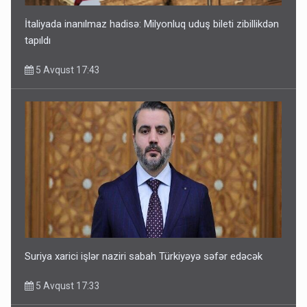
İtaliyada inanılmaz hadisə: Milyonluq uduş bileti zibillikdən
tapıldı
5 Avqust 17:43
Suriya xarici işlər naziri sabah Türkiyəyə səfər edəcək
5 Avqust 17:33