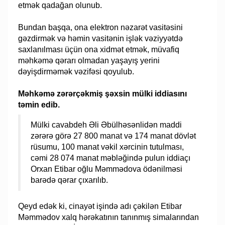
etmək qadağan olunub.
Bundan başqa, ona elektron nəzarət vasitəsini
gəzdirmək və həmin vasitənin işlək vəziyyətdə
saxlanılması üçün ona xidmət etmək, müvafiq
məhkəmə qərarı olmadan yaşayış yerini
dəyişdirməmək vəzifəsi qoyulub.
Məhkəmə zərərçəkmiş şəxsin mülki iddiasını
təmin edib.
Mülki cavabdeh Əli Əbülhəsənlidən maddi
zərərə görə 27 800 manat və 174 manat dövlət
rüsumu, 100 manat vəkil xərcinin tutulması,
cəmi 28 074 manat məbləğində pulun iddiaçı
Orxan Etibar oğlu Məmmədova ödənilməsi
barədə qərar çıxarılıb.
Qeyd edək ki, cinayət işində adı çəkilən Etibar
Məmmədov xalq hərəkatının tanınmış simalarından