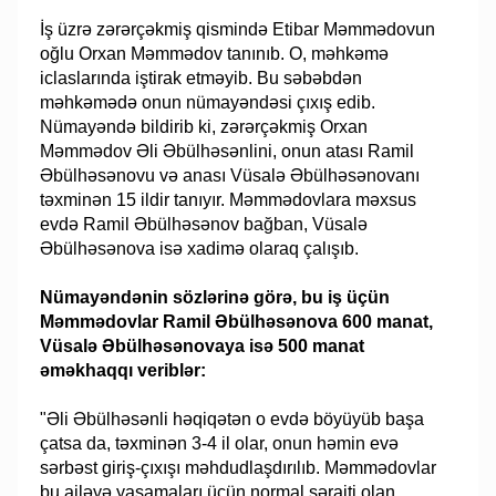
İş üzrə zərərçəkmiş qismində Etibar Məmmədovun
oğlu Orxan Məmmədov tanınıb. O, məhkəmə
iclaslarında iştirak etməyib. Bu səbəbdən
məhkəmədə onun nümayəndəsi çıxış edib.
Nümayəndə bildirib ki, zərərçəkmiş Orxan
Məmmədov Əli Əbülhəsənlini, onun atası Ramil
Əbülhəsənovu və anası Vüsalə Əbülhəsənovanı
təxminən 15 ildir tanıyır. Məmmədovlara məxsus
evdə Ramil Əbülhəsənov bağban, Vüsalə
Əbülhəsənova isə xadimə olaraq çalışıb.
Nümayəndənin sözlərinə görə, bu iş üçün
Məmmədovlar Ramil Əbülhəsənova 600 manat,
Vüsalə Əbülhəsənovaya isə 500 manat
əməkhaqqı veriblər:
"Əli Əbülhəsənli həqiqətən o evdə böyüyüb başa
çatsa da, təxminən 3-4 il olar, onun həmin evə
sərbəst giriş-çıxışı məhdudlaşdırılıb. Məmmədovlar
bu ailəyə yaşamaları üçün normal şəraiti olan