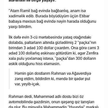
ata-anası ilə birgə yaşayır:
"Atam Ramil bağ evində bağbanlıq, anam isə
xadiməlik edib. Burada böyüdüyüm üçün Etibar
babaya məxsus bağ evində nəyin harada olduğunu
yaxşı bilirdim.
İlk dəfə evin 3-cü mərtəbəsində yataq otağındakı
dolabda, paltarların altında gizlədilmiş 2 "paçka"nın
birindən 3 ədəd 100 dollar çıxardım. Ona görə cəmi 3
ədəd 100 dollarlıq əskinası götürdüm ki, əgər Zenfira
xala pulu yoxlamaq istəsə, "paçka"dan 300 dolların
əskik olduğunu hiss eləməsin.
Həmin gün dostlarım Rəhman və Ağaverdiyə
zəng etdim, bildirdim ki, məndə bir qədər pul
var, yeyib-içək.
Rəhman dedi, Məhəmməd adlı dostu bizi öz
avtomobilində gəzdirsin, onun qəşəng qız tanışları
da olur. Bu minvalla Məhəmmədin "Hyundai" markalı