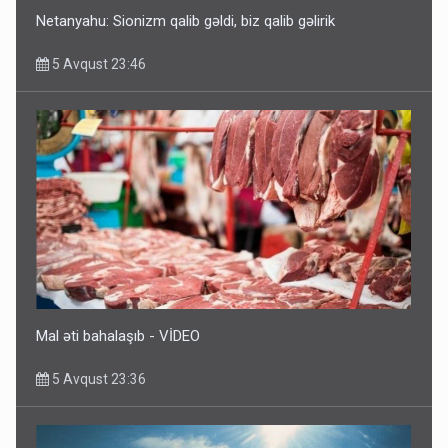
Netanyahu: Sionizm qalib gəldi, biz qalib gəlirik
5 Avqust 23:46
Rusiya azərbaycanlı diasporun obyektini məhv etdi -
FOTOLAR
5 Avqust 10:58
Mal əti bahalaşıb - VİDEO
5 Avqust 23:36