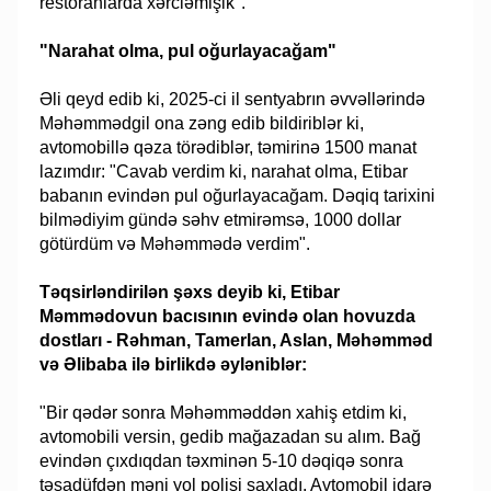
restoranlarda xərcləmişik".
"Narahat olma, pul oğurlayacağam"
Əli qeyd edib ki, 2025-ci il sentyabrın əvvəllərində
Məhəmmədgil ona zəng edib bildiriblər ki,
avtomobillə qəza törədiblər, təmirinə 1500 manat
lazımdır: "Cavab verdim ki, narahat olma, Etibar
babanın evindən pul oğurlayacağam. Dəqiq tarixini
bilmədiyim gündə səhv etmirəmsə, 1000 dollar
götürdüm və Məhəmmədə verdim".
Təqsirləndirilən şəxs deyib ki, Etibar
Məmmədovun bacısının evində olan hovuzda
dostları - Rəhman, Tamerlan, Aslan, Məhəmməd
və Əlibaba ilə birlikdə əyləniblər:
"Bir qədər sonra Məhəmməddən xahiş etdim ki,
avtomobili versin, gedib mağazadan su alım. Bağ
evindən çıxdıqdan təxminən 5-10 dəqiqə sonra
təsadüfdən məni yol polisi saxladı. Avtomobil idarə