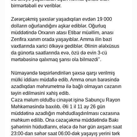
birmərtəbəli ev veriblər.
Zərərçəkmiş şəxslər yaşadıqıları evdən 19 000
dolların oğurlandığını aşkar ediblər. Oğurluq
müddətində Orxanın atası Etibar müəllim, anası
Zenfira xanım orada yaşayıblar. Amma ilin bəzi
vaxtlarında xarici ölkəyə gediblər. Əlinin ələlxüsus
da günorta saatlarında evə, özü də evin 3-cü
mərtəbəsinə qalxmaq şansı ola bilməzdi".
Nümayəndə təqsirləndirilən şəxsə qarşı verilmiş
mülki iddianı müdafiə edib. Amma onun barəsində
azadlıqdan məhrumetmə ilə bağlı olmayan cəzanın
təyin edilməsini xahiş edib.
Cəza məlum olduBu cinayət işinə Sabunçu Rayon
Məhkəməsində baxılıb. Əli 1 il 11 ay 26 gün
müddətinə azadlığın məhdudlaşdırılması cəzasına
məhkum edilib. Ona cəzaçəkmə müddətində Bakı
şəhərinin hüdudlarını, eləcə də hər gün axşam saat
23:00-dan səhər saat 06:00-dək yaşayış yerini tərk