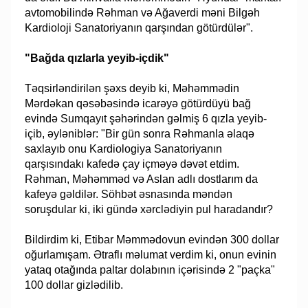
avtomobilində Rəhman və Ağaverdi məni Bilgəh
Kardioloji Sanatoriyanın qarşından götürdülər".
"Bağda qızlarla yeyib-içdik"
Təqsirləndirilən şəxs deyib ki, Məhəmmədin
Mərdəkan qəsəbəsində icarəyə götürdüyü bağ
evində Sumqayıt şəhərindən gəlmiş 6 qızla yeyib-
içib, əyləniblər: "Bir gün sonra Rəhmanla əlaqə
saxlayıb onu Kardiologiya Sanatoriyanın
qarşısındakı kafedə çay içməyə dəvət etdim.
Rəhman, Məhəmməd və Aslan adlı dostlarım da
kafeyə gəldilər. Söhbət əsnasında məndən
soruşdular ki, iki gündə xərclədiyin pul haradandır?
Bildirdim ki, Etibar Məmmədovun evindən 300 dollar
oğurlamışam. Ətraflı məlumat verdim ki, onun evinin
yataq otağında paltar dolabının içərisində 2 "paçka"
100 dollar gizlədilib.