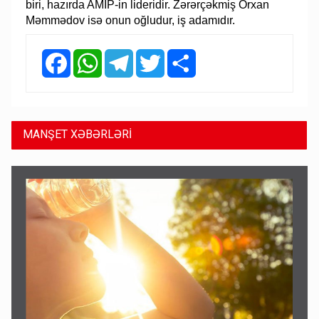
biri, hazırda AMİP-in lideridir. Zərərçəkmiş Orxan
Məmmədov isə onun oğludur, iş adamıdır.
Facebook
WhatsApp
Telegram
Twitter
Share
MANŞET XƏBƏRLƏRİ