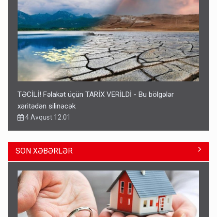
TƏCİLİ! Fəlakət üçün TARİX VERİLDİ - Bu bölgələr
xəritədən silinəcək
4 Avqust 12:01
SON XƏBƏRLƏR