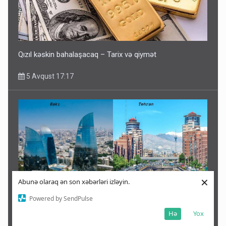
Qızıl kəskin bahalaşacaq – Tarix və qiymət
5 Avqust 17:17
×
Abunə olaraq ən son xəbərləri izləyin.
Powered by SendPulse
Hə
Yox
İranın Bakıdan ABSURD gözləntisi – Tehran qəzeti yazır
ki…