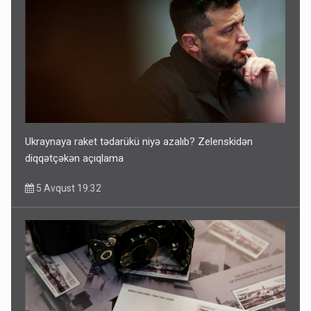
Ukraynaya raket tədarükü niyə azalıb? Zelenskidən
diqqətçəkən açıqlama
5 Avqust 19:32