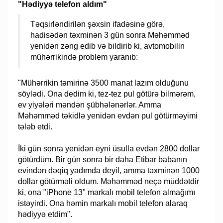
"Hədiyyə telefon aldım"
Təqsirləndirilən şəxsin ifadəsinə görə,
hadisədən təxminən 3 gün sonra Məhəmməd
yenidən zəng edib və bildirib ki, avtomobilin
mühərrikində problem yaranıb:
"Mühərrikin təmirinə 3500 manat lazım olduğunu
söylədi. Ona dedim ki, tez-tez pul götürə bilmərəm,
ev yiyələri məndən şübhələnərlər. Amma
Məhəmməd təkidlə yenidən evdən pul götürməyimi
tələb etdi.
İki gün sonra yenidən eyni üsulla evdən 2800 dollar
götürdüm. Bir gün sonra bir daha Etibar babanın
evindən dəqiq yadımda deyil, amma təxminən 1000
dollar götürməli oldum. Məhəmməd neçə müddətdir
ki, ona "iPhone 13" markalı mobil telefon almağımı
istəyirdi. Ona həmin markalı mobil telefon alaraq
hədiyyə etdim".