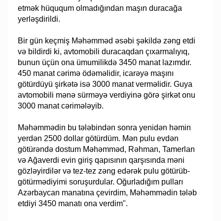
etmək hüququm olmadığından maşın duracağa
yerləşdirildi.
Bir gün keçmiş Məhəmməd əsəbi şəkildə zəng etdi
və bildirdi ki, avtomobili duracaqdan çıxarmalıyıq,
bunun üçün ona ümumilikdə 3450 manat lazımdır.
450 manat cərimə ödəməlidir, icarəyə maşını
götürdüyü şirkətə isə 3000 manat verməlidir. Guya
avtomobili mənə sürməyə verdiyinə görə şirkət onu
3000 manat cərimələyib.
Məhəmmədin bu tələbindən sonra yenidən həmin
yerdən 2500 dollar götürdüm. Mən pulu evdən
götürəndə dostum Məhəmməd, Rəhman, Tamerlan
və Ağaverdi evin giriş qapısının qarşısında məni
gözləyirdilər və tez-tez zəng edərək pulu götürüb-
götürmədiyimi soruşurdular. Oğurladığım pulları
Azərbaycan manatına çevirdim, Məhəmmədin tələb
etdiyi 3450 manatı ona verdim".