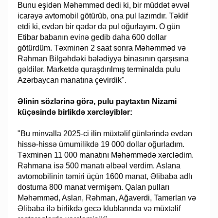
Bunu eşidən Məhəmməd dedi ki, bir müddət əvvəl
icarəyə avtomobil götürüb, ona pul lazımdır. Təklif
etdi ki, evdən bir qədər də pul oğurlayım. O gün
Etibar babanın evinə gedib daha 600 dollar
götürdüm. Təxminən 2 saat sonra Məhəmməd və
Rəhman Bilgəhdəki bələdiyyə binasının qarşısına
gəldilər. Marketdə quraşdırılmış terminalda pulu
Azərbaycan manatına çevirdik".
Əlinin sözlərinə görə, pulu paytaxtın Nizami
küçəsində birlikdə xərcləyiblər:
"Bu minvalla 2025-ci ilin müxtəlif günlərində evdən
hissə-hissə ümumilikdə 19 000 dollar oğurladım.
Təxminən 11 000 manatını Məhəmmədə xərclədim.
Rəhmana isə 500 manatı əlbəəl verdim. Aslana
avtomobilinin təmiri üçün 1600 manat, Əlibaba adlı
dostuma 800 manat vermişəm. Qalan pulları
Məhəmməd, Aslan, Rəhman, Ağaverdi, Tamerlan və
Əlibaba ilə birlikdə gecə klublarında və müxtəlif