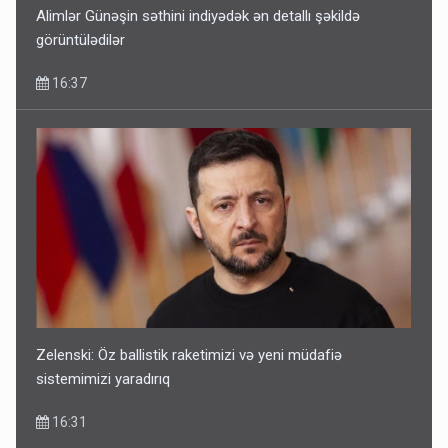
Alimlər Günəşin səthini indiyədək ən detallı şəkildə
görüntülədilər
16:37
Zelenski: Öz ballistik raketimizi və yeni müdafiə
sistemimizi yaradırıq
16:31