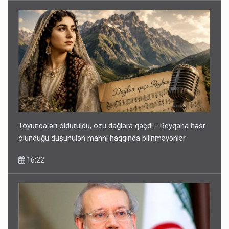
Toyunda əri öldürüldü, özü dağlara qaçdı - Reyqana həsr
olunduğu düşünülən mahnı haqqında bilinməyənlər
16:22