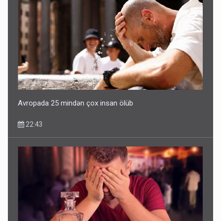
Bu ölkələrə şəxsiyyət vəsiqəsi ilə gedə biləcəksiniz -
SİYAHI
10:53
Avropada 25 mindən çox insan ölüb
22:43
Ərdoğana sui-qəsd planının iştirakçısı detalları açıqladı