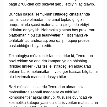
bağlı 2700-dən çox şikayət qəbul etdiyini açıqlayıb.
Bundan başqa, Temu-nun istifadəçi cihazlarında
lazımi icazə olmadan məlumat topladığı, gizli
proqramlarla şəxsi məlumatlara çıxış əldə etdiyi
iddiaları da yayılıb. Nebraska ştatının baş prokuroru
platformanın bu cür fəaliyyətlərini "istismarçı və
təhlükəli" adlandıraraq, ona qarşı hüquqi proses
başladıldığını bəyan edib.
Texnologiya mütəxəssisləri bildirirlər ki, Temu-nun
bəzi reklam və endirim kampaniyaları phishing
(fırıldaq linkləri) vasitəsilə istifadəçiləri aldadaraq
onların bank məlumatlarını və digər həssas bilgilərini
ələ keçirmək məqsədi daşıya bilər.
Bəzi müstəqil testlərdə Temu-dan alınan bəzi
məhsullarda zəhərli maddələr və təhlükəli
komponentlər aşkar olunub. Xüsusilə oyuncaq və
kosmetika kateqoriyasında sifariş verilən məhsulların