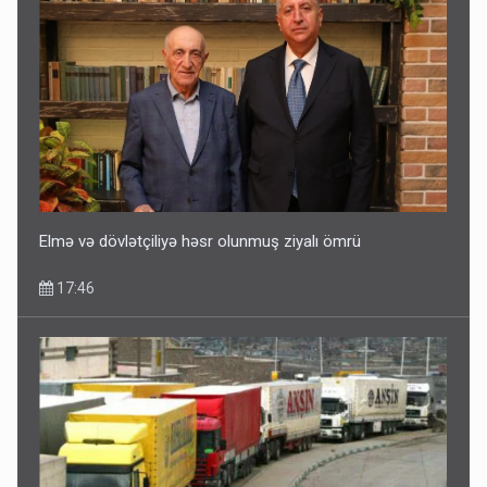
Elmə və dövlətçiliyə həsr olunmuş ziyalı ömrü
17:46