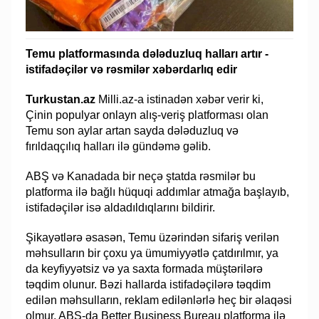
Temu platformasında dələduzluq halları artır -
istifadəçilər və rəsmilər xəbərdarlıq edir
Turkustan.az
Milli.az-a istinadən xəbər verir ki,
Çinin populyar onlayn alış-veriş platforması olan
Temu son aylar artan sayda dələduzluq və
fırıldaqçılıq halları ilə gündəmə gəlib.
ABŞ və Kanadada bir neçə ştatda rəsmilər bu
platforma ilə bağlı hüquqi addımlar atmağa başlayıb,
istifadəçilər isə aldadıldıqlarını bildirir.
Şikayətlərə əsasən, Temu üzərindən sifariş verilən
məhsulların bir çoxu ya ümumiyyətlə çatdırılmır, ya
da keyfiyyətsiz və ya saxta formada müştərilərə
təqdim olunur. Bəzi hallarda istifadəçilərə təqdim
edilən məhsulların, reklam edilənlərlə heç bir əlaqəsi
olmur. ABŞ-da Better Business Bureau platforma ilə