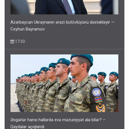
Azərbaycan Ukraynanın ərazi bütövlüyünü dəstəkləyir —
Ceyhun Bayramov
17:30
Əsgərlər hansı hallarda evə məzuniyyət ala bilər? –
Qaydalar açıqlandı