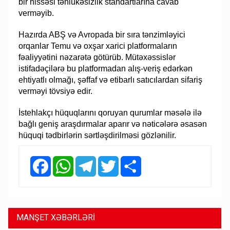
bir hissəsi təhlükəsizlik standartlarına cavab
verməyib.
Hazırda ABŞ və Avropada bir sıra tənzimləyici
orqanlar Temu və oxşar xarici platformaların
fəaliyyətini nəzarətə götürüb. Mütəxəssislər
istifadəçilərə bu platformadan alış-veriş edərkən
ehtiyatlı olmağı, şəffaf və etibarlı satıcılardan sifariş
verməyi tövsiyə edir.
İstehlakçı hüquqlarını qoruyan qurumlar məsələ ilə
bağlı geniş araşdırmalar aparır və nəticələrə əsasən
hüquqi tədbirlərin sərtləşdirilməsi gözlənilir.
Facebook
WhatsApp
Telegram
Twitter
Share
MANŞET XƏBƏRLƏRİ