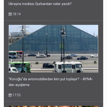
Ukrayna mediası Qurbandan nələr yazdı?
18:14
"Koroğlu"da avtomobillərdən kim pul toplayır? - AYNA-
dan açıqlama
17:55