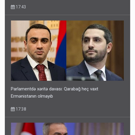
17:43
Parlamentdə xəritə davası: Qarabağ heç vaxt
Ermənistanın olmayıb
17:38