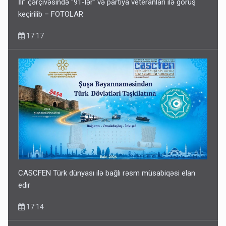
İli” çərçivəsində “91-lər” və partiya veteranları ilə görüş
keçirilib – FOTOLAR
17:17
CASCFEN Türk dünyası ilə bağlı rəsm müsabiqəsi elan
edir
17:14