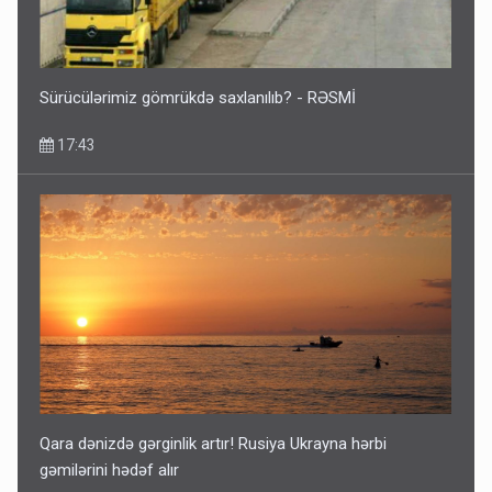
Sürücülərimiz gömrükdə saxlanılıb? - RƏSMİ
17:43
Qara dənizdə gərginlik artır! Rusiya Ukrayna hərbi
gəmilərini hədəf alır