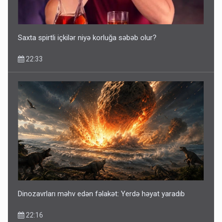
5 Avqust 16:56
Saxta spirtli içkilər niyə korluğa səbəb olur?
22:33
Dinozavrları məhv edən fəlakət: Yerdə həyat yaradıb
22:16