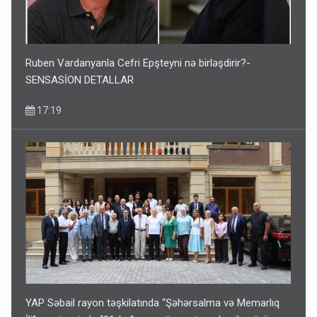
Ruben Vardanyanla Cefri Epşteyni nə birləşdirir?-
SENSASİON DETALLAR
17:19
YAP Səbail rayon təşkilatında “Şəhərsalma və Memarlıq