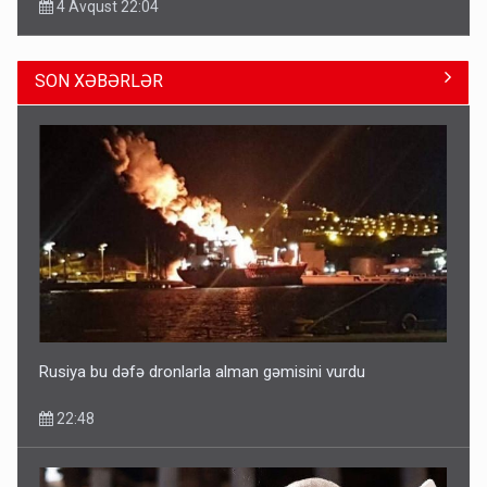
4 Avqust 22:04
SON XƏBƏRLƏR
ŞOK! David Seliverstov ölkədən qaçdı
14:14
Rusiya bu dəfə dronlarla alman gəmisini vurdu
22:48