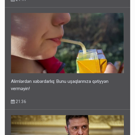
Alimlərdən xəbərdarlıq: Bunu uşaqlarınıza qətiyyən
verməyin!
21:36