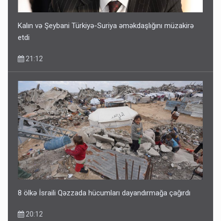
Kalın və Şeybani Türkiyə-Suriya əməkdaşlığını müzakirə
etdi
21:12
8 ölkə İsraili Qəzzada hücumları dayandırmağa çağırdı
20:12