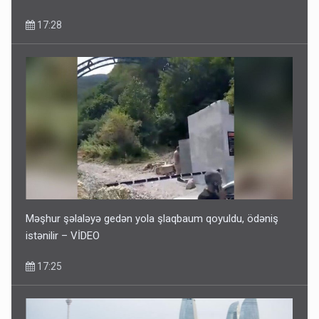
17:28
Məşhur şəlaləyə gedən yola şlaqbaum qoyuldu, ödəniş
istənilir – VİDEO
17:25