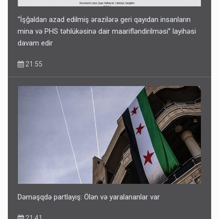
“İşğaldan azad edilmiş ərazilərə geri qayıdan insanların
mina və PHS təhlükəsinə dair maarifləndirilməsi” layihəsi
davam edir
21:55
Dəməşqdə partlayış: Ölən və yaralananlar var
21:41