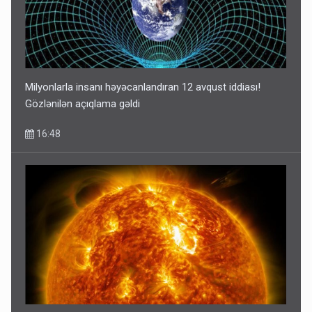
Milyonlarla insanı həyəcanlandıran 12 avqust iddiası!
Gözlənilən açıqlama gəldi
16:48