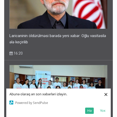
Laricaninin öldürülməsi barədə yeni xəbər: Oğlu vasitəsilə
ələ keçirilib
16:20
×
Abunə olaraq ən son xəbərləri izləyin.
Powered by SendPulse
Hə
Yox