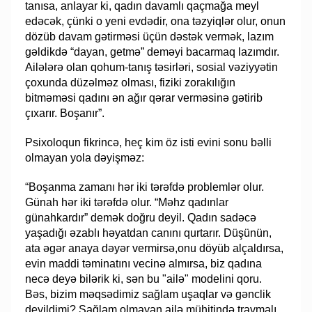
tanısa, anlayar ki, qadın davamlı qaçmağa meyl
edəcək, çünki o yeni evdədir, ona təzyiqlər olur, onun
dözüb davam gətirməsi üçün dəstək vermək, lazım
gəldikdə “dayan, getmə” deməyi bacarmaq lazımdır.
Ailələrə olan qohum-tanış təsirləri, sosial vəziyyətin
çoxunda düzəlməz olması, fiziki zorakılığın
bitməməsi qadını ən ağır qərar verməsinə gətirib
çıxarır. Boşanır”.
Psixoloqun fikrincə, heç kim öz isti evini sonu bəlli
olmayan yola dəyişməz:
“Boşanma zamanı hər iki tərəfdə problemlər olur.
Günah hər iki tərəfdə olur. “Məhz qadınlar
günahkardır” demək doğru deyil. Qadın sadəcə
yaşadığı əzablı həyatdan canını qurtarır. Düşünün,
ata əgər anaya dəyər vermirsə,onu döyüb alçaldırsa,
evin maddi təminatını vecinə almırsa, biz qadına
necə deyə bilərik ki, sən bu "ailə" modelini qoru.
Bəs, bizim məqsədimiz sağlam uşaqlar və gənclik
deyildimi? Sağlam olmayan ailə mühitində travmalı