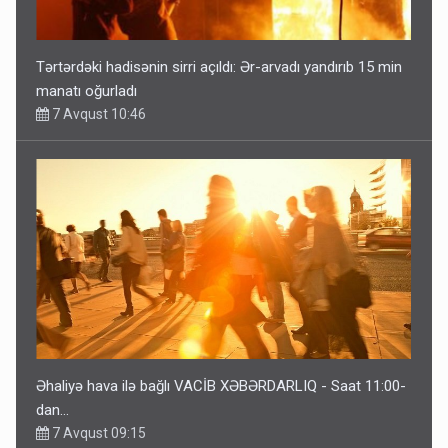
Tərtərdəki hadisənin sirri açıldı: Ər-arvadı yandırıb 15 min
manatı oğurladı
7 Avqust 10:46
Əhaliyə hava ilə bağlı VACİB XƏBƏRDARLIQ - Saat 11:00-
dan…
7 Avqust 09:15