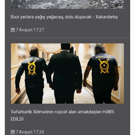
Bəzi yerlərə yağış yağacaq, dolu düşəcək - Xəbərdarlıq
7 Avqust 17:27
Səfərbərlik Xidmətinin rüşvət alan əməkdaşları HƏBS
EDİLDİ
7 Avqust 17:24