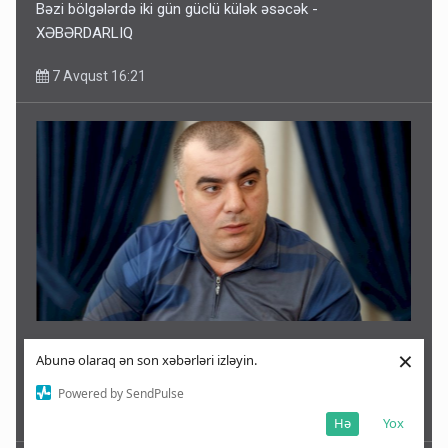
Bəzi bölgələrdə iki gün güclü külək əsəcək -
XƏBƏRDARLIQ
7 Avqust 16:21
Rəşad Dağlı ilə bağlı SON DƏQİQƏ AÇIQLAMASI -
×
Abunə olaraq ən son xəbərləri izləyin.
Azadlığa çıxır?
Powered by SendPulse
7 Avqust 16:13
Hə
Yox