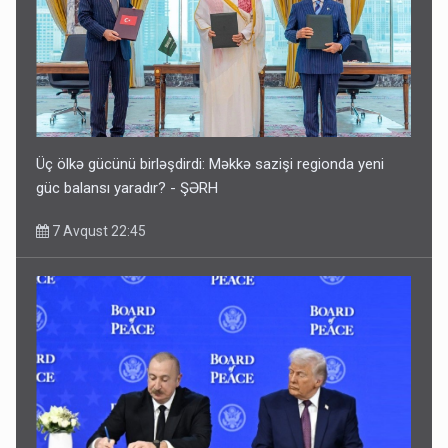
Üç ölkə gücünü birləşdirdi: Məkkə sazişi regionda yeni
güc balansı yaradır? - ŞƏRH
7 Avqust 22:45