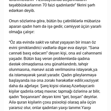
təşəbbüskarlarının 70 faizi qadınlardır” fikrini şərh
edərkən deyib.
Onun sözlərinə görə, bütün bu çətinliklərlə mübarizə
aparan qadın həm də işə gedir, cəmiyyət üçün yararlı
olmağa çalışır:
“Öz ata evində sakit və rahat yaşayan bir insan öz
evini şirnikləndirici vədlərlə digər evə dəyişir. “Sənə
cənnəti bəxş edəcəm” deyən kişi, ona əsl cəhənnəmi
yaşadır. Bütün baş verən problemlərdə qadına
dəstək olmaqdansa onu günahlandırıb, təhqir
olunmasına, mənəvi əzab verilməsinə istəyərək,ya
da istəməyərək şərait yaradır. Qadın gileylənməyə
başlayanda isə ona zorakı hərəkətlər edilir,vəziyyət
daha da ağırlaşır. Şərq kişisi olaraq Azərbaycanlı
kişilər qadınla ortaq məxrəc tapmağı özlərinə ar bilir,
qadın “boşanıram” deyən kimi “get, boşan” deyirlər.
Ailə quran kişilərin çoxu psixoloji olaraq ailə üçün
yararsız olur, onlar qadınları yaxşı tanımır.Yaxşı