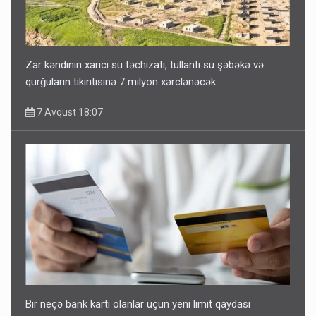
Zar kəndinin xarici su təchizatı, tullantı su şəbəkə və
qurğuların tikintisinə 7 milyon xərclənəcək
7 Avqust 18:07
Bir neçə bank kartı olanlar üçün yeni limit qaydası