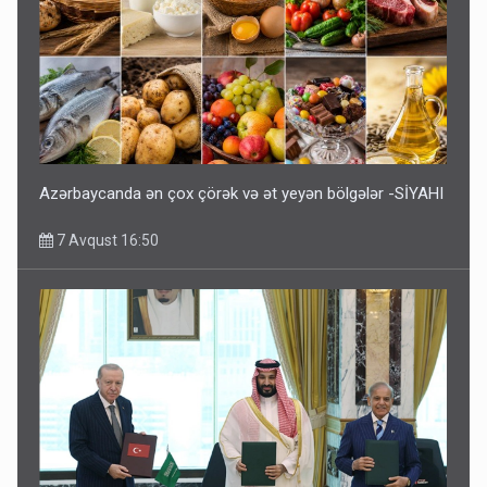
Azərbaycanda ən çox çörək və ət yeyən bölgələr -SİYAHI
7 Avqust 16:50