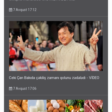
7 Avqust 17:12
Ceki Çan Bakıda çəkiliş zamanı qolunu zədələdi - VİDEO
7 Avqust 17:06