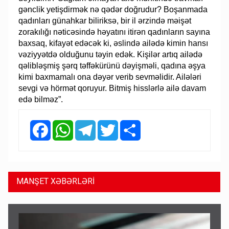
gənclik yetişdirmək nə qədər doğrudur? Boşanmada
qadınları günahkar biliriksə, bir il ərzində məişət
zorakılığı nəticəsində həyatını itirən qadınların sayına
baxsaq, kifayət edəcək ki, əslində ailədə kimin hansı
vəziyyətdə olduğunu təyin edək. Kişilər artıq ailədə
qəlibləşmiş şərq təffəkürünü dəyişməli, qadına əşya
kimi baxmamalı ona dəyər verib sevməlidir. Ailələri
sevgi və hörmət qoruyur. Bitmiş hisslərlə ailə davam
edə bilməz”.
Facebook
WhatsApp
Telegram
Twitter
Share
MANŞET XƏBƏRLƏRİ