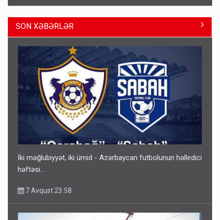
SON XƏBƏRLƏR
Gedişi var, dönüşü yox: Bakı-Tbilisi-Bakı qatarına bilet
satışından böyük narazılıq
7 Avqust 23:17
İki məğlubiyyət, iki ümid - Azərbaycan futbolunun həlledici
həftəsi...
7 Avqust 23:58