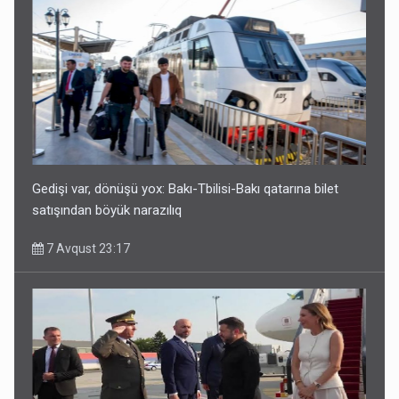
Geri çağırılan səfir Abel Məhərrəmovun oğludur - DOSYE
7 Avqust 14:07
Gedişi var, dönüşü yox: Bakı-Tbilisi-Bakı qatarına bilet
satışından böyük narazılıq
7 Avqust 23:17
Media və Yayım Şurasına əlavə hüquq və vəzifələr verilib
7 Avqust 13:24