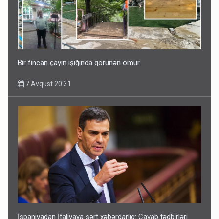
Bir fincan çayın işığında görünən ömür
7 Avqust 20:31
İspaniyadan İtaliyaya sərt xəbərdarlıq: Cavab tədbirləri