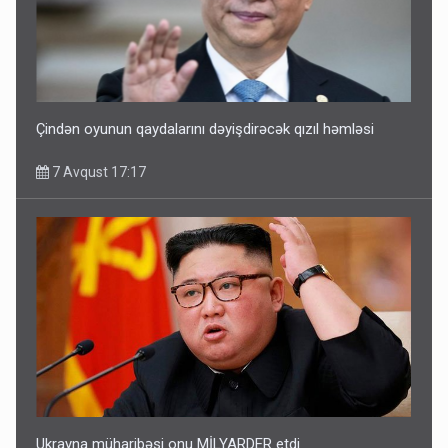
Çindən oyunun qaydalarını dəyişdirəcək qızıl həmləsi
7 Avqust 17:17
Ukrayna müharibəsi onu MİLYARDER etdi