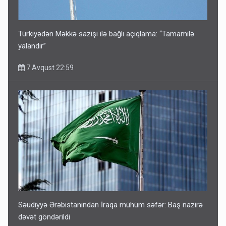
Türkiyədən Məkkə sazişi ilə bağlı açıqlama: “Tamamilə
yalandır”
7 Avqust 22:59
Səudiyyə Ərəbistanından İraqa mühüm səfər: Baş nazirə
dəvət göndərildi