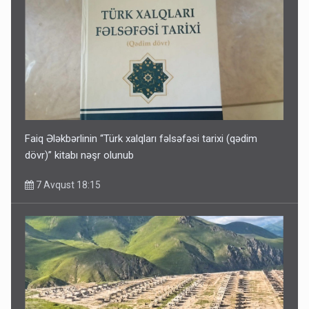
Faiq Ələkbərlinin “Türk xalqları fəlsəfəsi tarixi (qədim
dövr)” kitabı nəşr olunub
7 Avqust 18:15