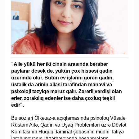
“Ailə yükü hər iki cinsin arasında bərabər
paylanır desək də, yükün çox hissəsi qadın
üzərində olur. Bütün ev işlərini görən qadın,
üstəlik də ərinin ailəsi tərəfindən mənəvi və
psixoloji təzyiqə məruz qalır. Zərərli vərdişi olan
ərlər, zorakılıq edənlər isə daha çoxluq təşkil
edir”.
Bu sözləri Ölkə.az-a açıqlamasında psixoloq Vüsalə
Rüstəm Ailə, Qadın və Uşaq Problemləri üzrə Dövlət
Komitəsinin Hüquqi təminat şöbəsinin müdiri Taliyə
İbrahimovanın “Azərbaycanda boşanmaların