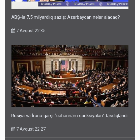
ABŞ-la 7,5 milyardlıq saziş: Azərbaycan nələr alacaq?
7 Avqust 22:35
Rusiya və İrana qarşı “cəhənnəm sanksiyaları” təsdiqləndi
7 Avqust 22:27