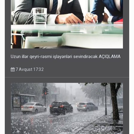
Uzun illər qeyri-rəsmi işləyənləri sevindirəcək AÇIQLAMA
7 Avqust 17:32