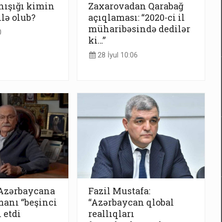
nışığı kimin
Zaxarovadan Qarabağ
ilə olub?
açıqlaması: “2020-ci il
müharibəsində dedilər
0
ki…”
28 İyul 10:06
Azərbaycana
Fazil Mustafa:
manı “beşinci
“Azərbaycan qlobal
 etdi
reallıqları