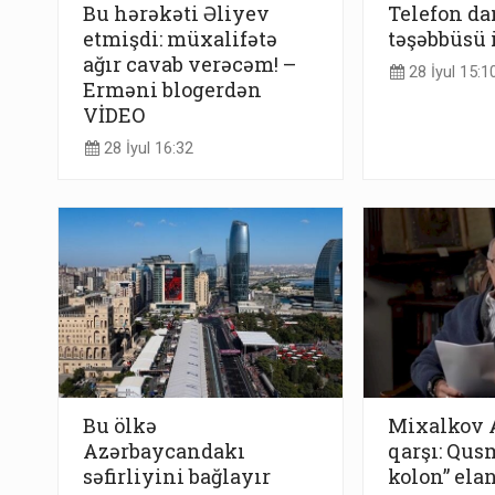
Bu hərəkəti Əliyev
Telefon da
etmişdi: müxalifətə
təşəbbüsü 
ağır cavab verəcəm! –
28 İyul 15:1
Erməni blogerdən
VİDEO
28 İyul 16:32
Bu ölkə
Mixalkov 
Azərbaycandakı
qarşı: Qus
səfirliyini bağlayır
kolon” elan