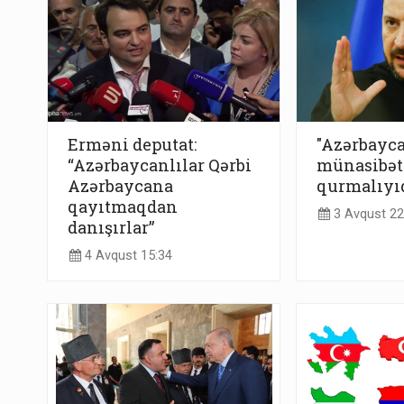
Erməni deputat:
"Azərbayca
“Azərbaycanlılar Qərbi
münasibət
Azərbaycana
qurmalıyıq
qayıtmaqdan
3 Avqust 22
danışırlar”
4 Avqust 15:34