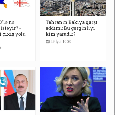
3”lə nə
Tehranın Bakıya qarşı
stəyir? -
addımı: Bu gərginliyi
 çıxış yolu
kim yaradır?
29 İyul 10:30
5