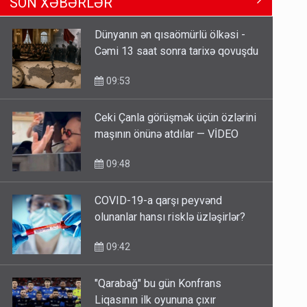
Ərdoğana sui-qəsd planının
SON XƏBƏRLƏR
iştirakçısı detalları açıqladı
5 Avqust 16:56
Dünyanın ən qısaömürlü ölkəsi -
Cəmi 13 saat sonra tarixə qovuşdu
Rusiya Azərbaycan vətədaşlarını
deport etdi
09:53
5 Avqust 11:53
Ceki Çanla görüşmək üçün özlərini
maşının önünə atdılar — VİDEO
Rusiya azərbaycanlı diasporun
obyektini məhv etdi - FOTOLAR
09:48
5 Avqust 10:58
COVID-19-a qarşı peyvənd
olunanlar hansı risklə üzləşirlər?
09:42
"Qarabağ" bu gün Konfrans