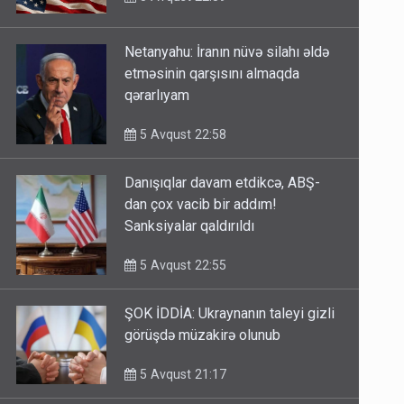
5 Avqust 22:59
Netanyahu: İranın nüvə silahı əldə
etməsinin qarşısını almaqda
qərarlıyam
5 Avqust 22:58
Danışıqlar davam etdikcə, ABŞ-
dan çox vacib bir addım!
Sanksiyalar qaldırıldı
5 Avqust 22:55
ŞOK İDDİA: Ukraynanın taleyi gizli
görüşdə müzakirə olunub
5 Avqust 21:17