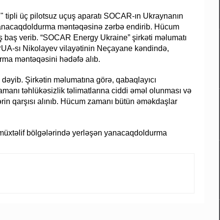
" tipli üç pilotsuz uçuş aparatı SOCAR-ın Ukraynanın
yanacaqdoldurma məntəqəsinə zərbə endirib. Hücum
 baş verib. “SOCAR Energy Ukraine” şirkəti məlumatı
m PUA-sı Nikolayev vilayətinin Neçayane kəndində,
ma məntəqəsini hədəfə alıb.
 dəyib. Şirkətin məlumatına görə, qabaqlayıcı
amanı təhlükəsizlik təlimatlarına ciddi əməl olunması və
rin qarşısı alınıb. Hücum zamanı bütün əməkdaşlar
müxtəlif bölgələrində yerləşən yanacaqdoldurma