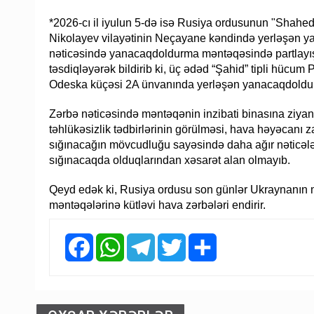
*2026-cı il iyulun 5-də isə Rusiya ordusunun "Shahed
Nikolayev vilayətinin Neçayane kəndində yerləşən 
nəticəsində yanacaqdoldurma məntəqəsində partlayış
təsdiqləyərək bildirib ki, üç ədəd “Şahid” tipli hücu
Odeska küçəsi 2A ünvanında yerləşən yanacaqdoldur
Zərbə nəticəsində məntəqənin inzibati binasına ziyan
təhlükəsizlik tədbirlərinin görülməsi, hava həyəcanı z
sığınacağın mövcudluğu sayəsində daha ağır nəticələ
sığınacaqda olduqlarından xəsarət alan olmayıb.
Qeyd edək ki, Rusiya ordusu son günlər Ukraynanın 
məntəqələrinə kütləvi hava zərbələri endirir.
Facebook
WhatsApp
Telegram
Twitter
Share