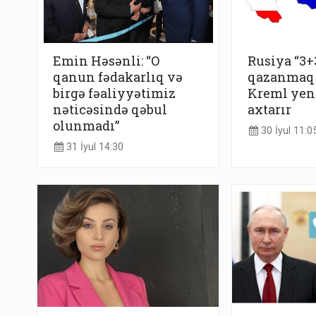
Emin Həsənli: “O
Rusiya “3+
qanun fədakarlıq və
qazanmaq i
birgə fəaliyyətimiz
Kreml yeni
nəticəsində qəbul
axtarır
olunmadı”
30 İyul 11:0
31 İyul 14:30