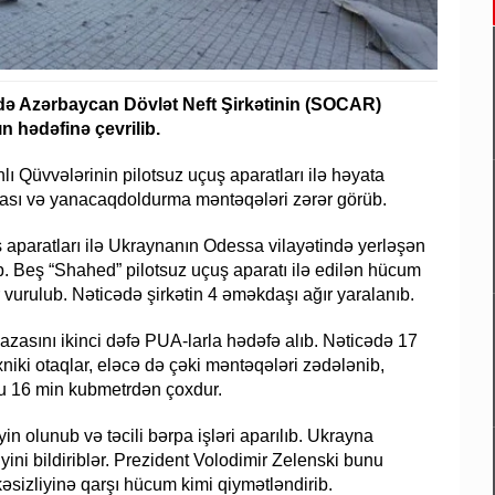
ə Azərbaycan Dövlət Neft Şirkətinin (SOCAR)
n hədəfinə çevrilib.
ı Qüvvələrinin pilotsuz uçuş aparatları ilə həyata
azası və yanacaqdoldurma məntəqələri zərər görüb.
 aparatları ilə Ukraynanın Odessa vilayətində yerləşən
. Beş “Shahed” pilotsuz uçuş aparatı ilə edilən hücum
vurulub. Nəticədə şirkətin 4 əməkdaşı ağır yaralanıb.
zasını ikinci dəfə PUA-larla hədəfə alıb. Nəticədə 17
iki otaqlar, eləcə də çəki məntəqələri zədələnib,
mu 16 min kubmetrdən çoxdur.
n olunub və təcili bərpa işləri aparılıb. Ukrayna
i bildiriblər. Prezident Volodimir Zelenski bunu
sizliyinə qarşı hücum kimi qiymətləndirib.