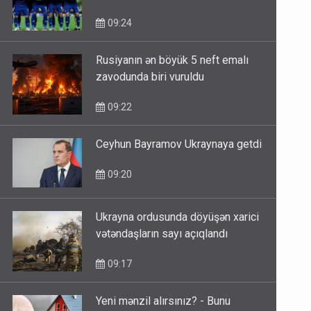
Liqasının ilk oyununa çıxır
09:24
Rusiyanın ən böyük 5 neft emalı
zavodunda biri vuruldu
09:22
Ceyhun Bayramov Ukraynaya getdi
09:20
Ukrayna ordusunda döyüşən xarici
vətəndaşların sayı açıqlandı
09:17