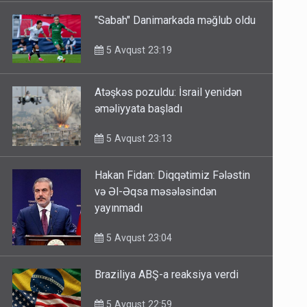
"Sabah" Danimarkada məğlub oldu
5 Avqust 23:19
Atəşkəs pozuldu: İsrail yenidən
əməliyyata başladı
5 Avqust 23:13
Hakan Fidan: Diqqətimiz Fələstin
və Əl-Əqsa məsələsindən
yayınmadı
5 Avqust 23:04
Braziliya ABŞ-a reaksiya verdi