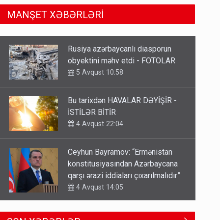
MANŞET XƏBƏRLƏRİ
Bu tarixdən HAVALAR DƏYİŞİR -
İSTİLƏR BİTİR
4 Avqust 22:04
Ceyhun Bayramov: “Ermənistan
konstitusiyasından Azərbaycana
qarşı ərazi iddiaları çıxarılmalıdır”
4 Avqust 14:05
TƏCİLİ! Fəlakət üçün TARİX
VERİLDİ - Bu bölgələr xəritədən
silinəcək
4 Avqust 12:01