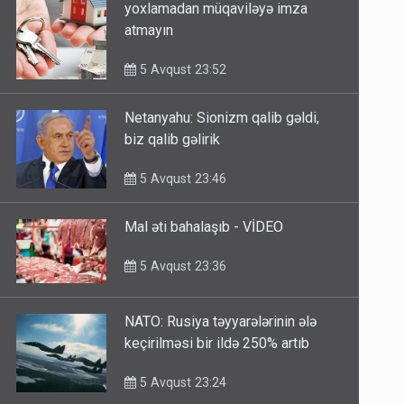
Yeni mənzil alırsınız? - Bunu
yoxlamadan müqaviləyə imza
atmayın
5 Avqust 23:52
Netanyahu: Sionizm qalib gəldi,
biz qalib gəlirik
5 Avqust 23:46
Mal əti bahalaşıb - VİDEO
5 Avqust 23:36
NATO: Rusiya təyyarələrinin ələ
keçirilməsi bir ildə 250% artıb
5 Avqust 23:24