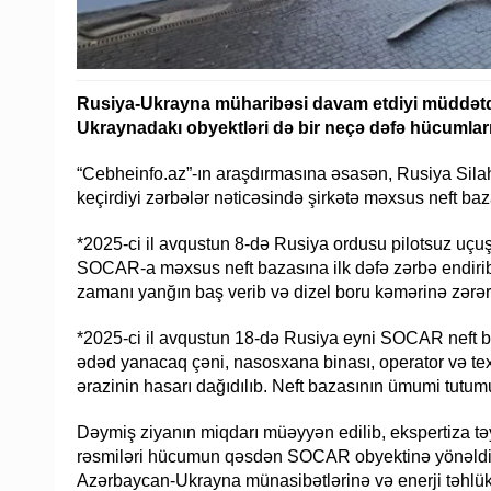
Rusiya-Ukrayna müharibəsi davam etdiyi müddətd
Ukraynadakı obyektləri də bir neçə dəfə hücumları
“Cebheinfo.az”-ın araşdırmasına əsasən, Rusiya Silahl
keçirdiyi zərbələr nəticəsində şirkətə məxsus neft b
*2025-ci il avqustun 8-də Rusiya ordusu pilotsuz uçuş
SOCAR-a məxsus neft bazasına ilk dəfə zərbə endirib
zamanı yanğın baş verib və dizel boru kəmərinə zərər 
*2025-ci il avqustun 18-də Rusiya eyni SOCAR neft ba
ədəd yanacaq çəni, nasosxana binası, operator və texn
ərazinin hasarı dağıdılıb. Neft bazasının ümumi tutu
Dəymiş ziyanın miqdarı müəyyən edilib, ekspertiza təyi
rəsmiləri hücumun qəsdən SOCAR obyektinə yönəldiyin
Azərbaycan-Ukrayna münasibətlərinə və enerji təhlükə