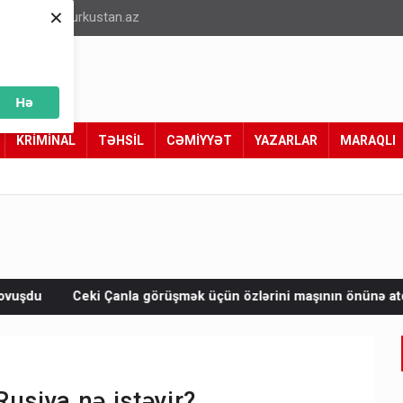
×
info@turkustan.az
Hə
KRİMİNAL
TƏHSİL
CƏMİYYƏT
YAZARLAR
MARAQLI
a görüşmək üçün özlərini maşının önünə atdılar — VİDEO
COV
usiya nə istəyir?