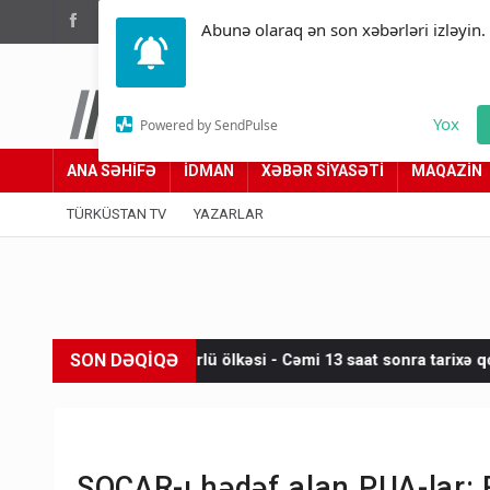
(012) 449 94 05
Abunə olaraq ən son xəbərləri izləyin.
Türküstan.az
Yox
Powered by SendPulse
Adımız yolumuzdur
ANA SƏHİFƏ
İDMAN
XƏBƏR SİYASƏTİ
MAQAZİN
TÜRKÜSTAN TV
YAZARLAR
SON DƏQİQƏ
ömürlü ölkəsi - Cəmi 13 saat sonra tarixə qovuşdu
Ceki Çanl
SOCAR-ı hədəf alan PUA-lar: R