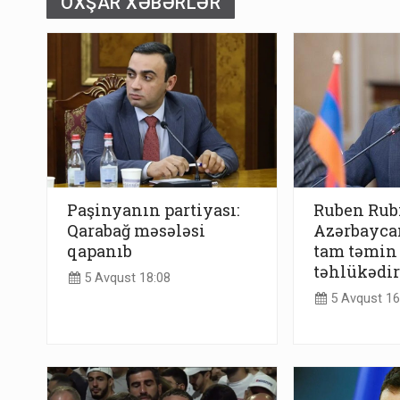
OXŞAR XƏBƏRLƏR
Paşinyanın partiyası:
Ruben Rub
Qarabağ məsələsi
Azərbayca
qapanıb
tam təmin
təhlükədir
5 Avqust 18:08
5 Avqust 16