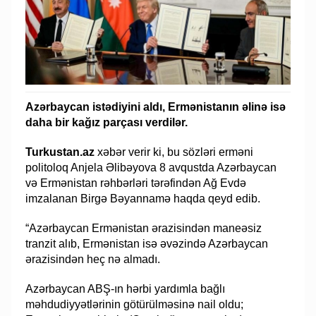
Azərbaycan istədiyini aldı, Ermənistanın əlinə isə
daha bir kağız parçası verdilər.
Turkustan.az
xəbər verir ki, bu sözləri erməni
politoloq Anjela Əlibəyova 8 avqustda Azərbaycan
və Ermənistan rəhbərləri tərəfindən Ağ Evdə
imzalanan Birgə Bəyannamə haqda qeyd edib.
“Azərbaycan Ermənistan ərazisindən maneəsiz
tranzit alıb, Ermənistan isə əvəzində Azərbaycan
ərazisindən heç nə almadı.
Azərbaycan ABŞ-ın hərbi yardımla bağlı
məhdudiyyətlərinin götürülməsinə nail oldu;