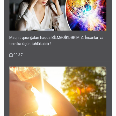
Maqnit qasırğaları haqda BİLMƏDİKLƏRİMİZ: İnsanlar və
texnika üçün təhlükəlidir?
09:37