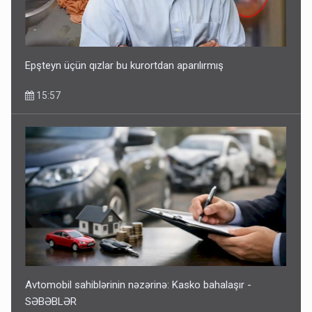
Epşteyn üçün qızlar bu kurortdan aparılırmış
15:57
Avtomobil sahiblərinin nəzərinə: Kasko bahalaşır -
SƏBƏBLƏR