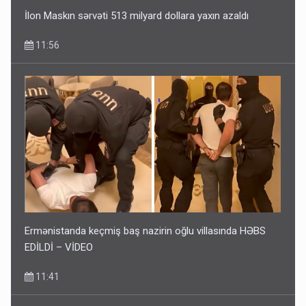
İlon Maskın sərvəti 513 milyard dollara yaxın azaldı
11:56
Ermənistanda keçmiş baş nazirin oğlu villasında HƏBS
EDİLDİ – VİDEO
11:41