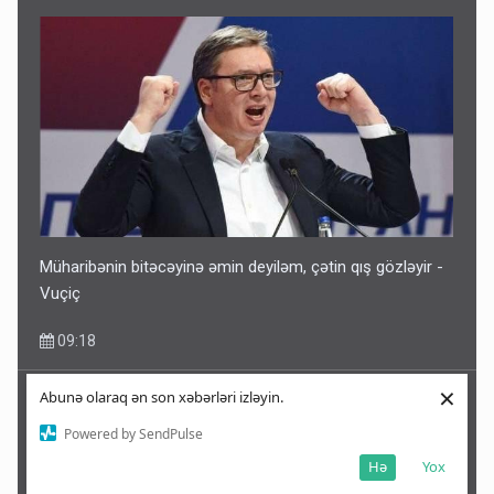
Müharibənin bitəcəyinə əmin deyiləm, çətin qış gözləyir -
Vuçiç
09:18
×
Abunə olaraq ən son xəbərləri izləyin.
Powered by SendPulse
Hə
Yox