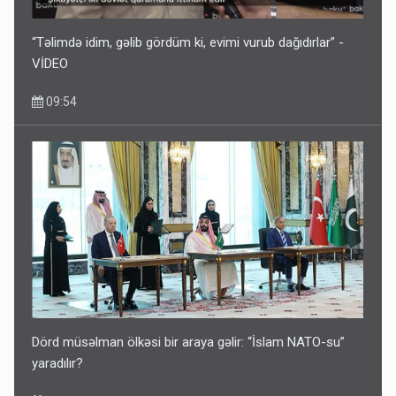
“Təlimdə idim, gəlib gördüm ki, evimi vurub dağıdırlar” -
VİDEO
09:54
Dörd müsəlman ölkəsi bir araya gəlir: “İslam NATO-su”
yaradılır?