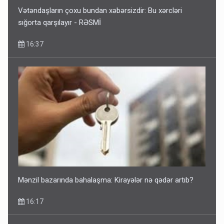
Vətəndaşların çoxu bundan xəbərsizdir: Bu xərcləri
sığorta qarşılayır - RƏSMİ
16:37
Mənzil bazarında bahalaşma: Kirayələr nə qədər artıb?
16:17