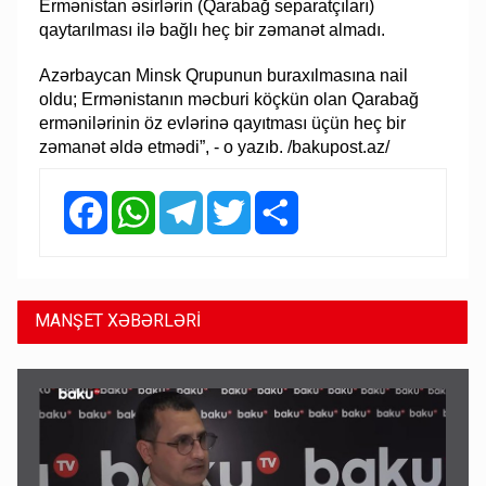
Ermənistan əsirlərin (Qarabağ separatçıları)
qaytarılması ilə bağlı heç bir zəmanət almadı.
Azərbaycan Minsk Qrupunun buraxılmasına nail
oldu; Ermənistanın məcburi köçkün olan Qarabağ
ermənilərinin öz evlərinə qayıtması üçün heç bir
zəmanət əldə etmədi”, - o yazıb. /bakupost.az/
Facebook
WhatsApp
Telegram
Twitter
Share
MANŞET XƏBƏRLƏRİ