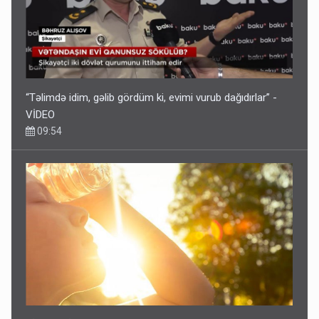
“Təlimdə idim, gəlib gördüm ki, evimi vurub dağıdırlar” -
VİDEO
09:54