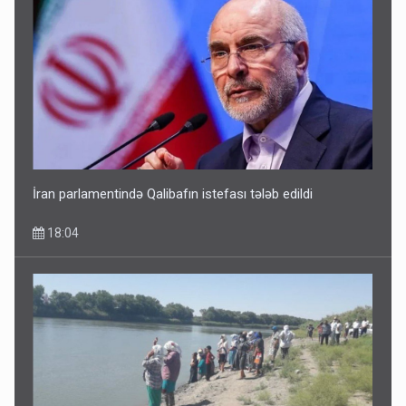
Avtomobil sahiblərinin nəzərinə: Kasko bahalaşır -
SƏBƏBLƏR
15:35
İran parlamentində Qalibafın istefası tələb edildi
18:04