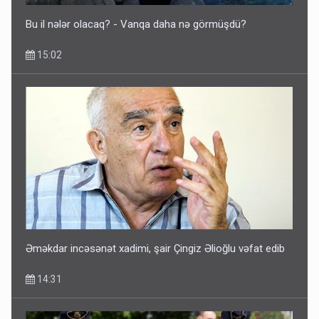
Bu il nələr olacaq? - Vanqa daha nə görmüşdü?
15:02
Əməkdar incəsənət xadimi, şair Çingiz Əlioğlu vəfat edib
14:31