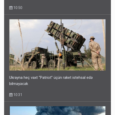
10:50
Ukrayna heç vaxt “Patriot” üçün raket istehsal edə
bilməyəcək
10:31