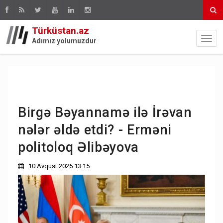
Türküstan.az
Adımız yolumuzdur
Birgə Bəyannamə ilə İrəvan
nələr əldə etdi? - Erməni
politoloq Əlibəyova
10 Avqust 2025 13:15