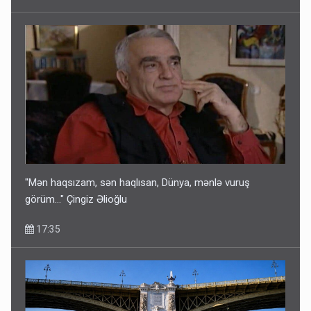
"Mən haqsızam, sən haqlısan, Dünya, mənlə vuruş
görüm..." Çingiz Əlioğlu
17:35