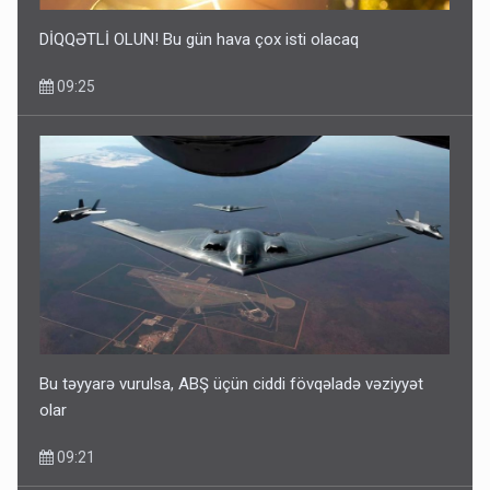
DİQQƏTLİ OLUN! Bu gün hava çox isti olacaq
09:25
Bu təyyarə vurulsa, ABŞ üçün ciddi fövqəladə vəziyyət
olar
09:21