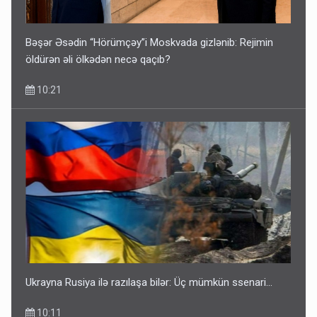
Bəşər Əsədin “Hörümçəy”i Moskvada gizlənib: Rejimin
öldürən əli ölkədən necə qaçıb?
10:21
Ukrayna Rusiya ilə razılaşa bilər: Üç mümkün ssenari...
10:11