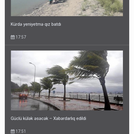
Dünyanı idarə edənlər insanlığın başını bu şou ilə qatır
14:22
Kürdə yeniyetmə qız batdı
17:57
Fırıldaqçıların yeni silahı: Süni intellekt - Bunları etməzdən
əvvəl diqqətli olun
10:56
Güclü külək əsəcək – Xəbərdarlıq edildi
17:51