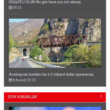
DİQQƏTLİ OLUN! Bu gün hava çox isti olacaq
09:25
Azərbaycan bundan hər il 3 milyard dollar qazanacaq
8 Avqust 23:33
SON XƏBƏRLƏR