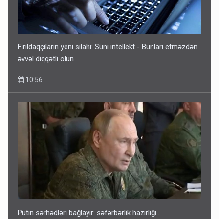
Fırıldaqçıların yeni silahı: Süni intellekt - Bunları etməzdən
əvvəl diqqətli olun
10:56
Putin sərhədləri bağlayır: səfərbərlik hazırlığı...