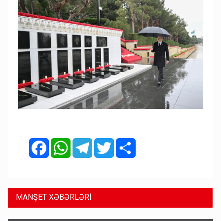
Facebook
WhatsApp
Telegram
Twitter
Share
MANŞET XƏBƏRLƏRİ