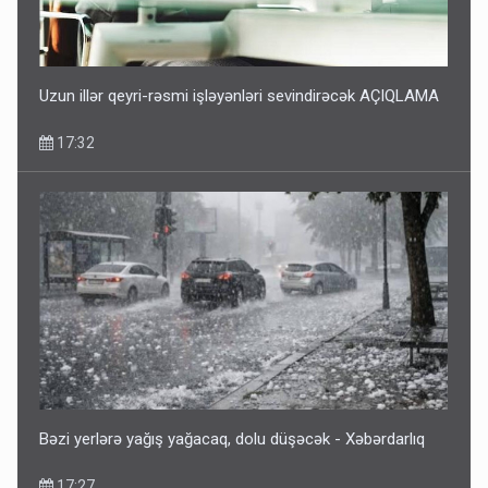
Uzun illər qeyri-rəsmi işləyənləri sevindirəcək AÇIQLAMA
17:32
Bəzi yerlərə yağış yağacaq, dolu düşəcək - Xəbərdarlıq
17:27