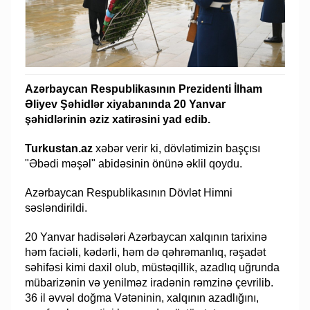
Azərbaycan Respublikasının Prezidenti İlham
Əliyev Şəhidlər xiyabanında 20 Yanvar
şəhidlərinin əziz xatirəsini yad edib.
Turkustan.az
xəbər verir ki, dövlətimizin başçısı
"Əbədi məşəl" abidəsinin önünə əklil qoydu.
Azərbaycan Respublikasının Dövlət Himni
səsləndirildi.
20 Yanvar hadisələri Azərbaycan xalqının tarixinə
həm faciəli, kədərli, həm də qəhrəmanlıq, rəşadət
səhifəsi kimi daxil olub, müstəqillik, azadlıq uğrunda
mübarizənin və yenilməz iradənin rəmzinə çevrilib.
36 il əvvəl doğma Vətəninin, xalqının azadlığını,