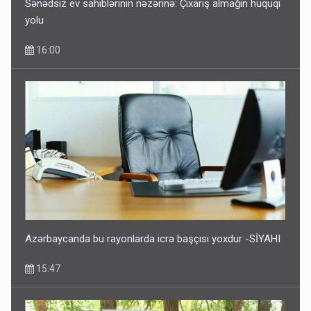
Sənədsiz ev sahiblərinin nəzərinə: Çıxarış almağın hüquqi
yolu
16:00
Azərbaycanda bu rayonlarda icra başçısı yoxdur -SİYAHI
15:47