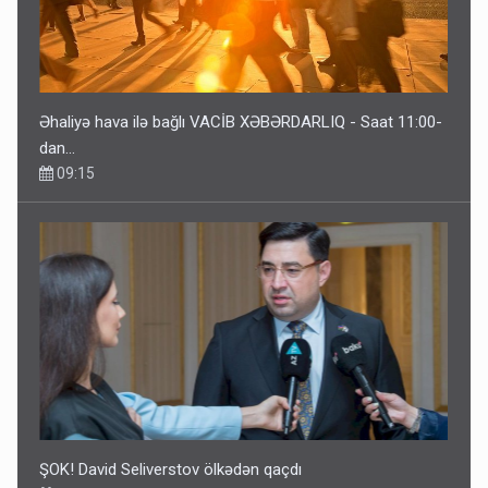
Əhaliyə hava ilə bağlı VACİB XƏBƏRDARLIQ - Saat 11:00-
dan…
09:15
ŞOK! David Seliverstov ölkədən qaçdı