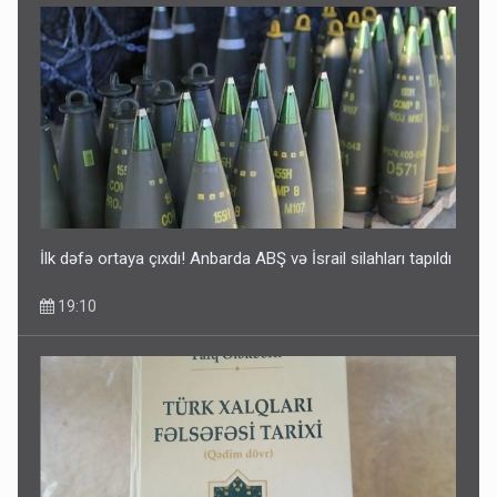
Media və Yayım Şurasına əlavə hüquq və vəzifələr verilib
13:24
İlk dəfə ortaya çıxdı! Anbarda ABŞ və İsrail silahları tapıldı
19:10
Kartdan karta istədiyiniz qədər köçürmə edə bilərsiniz -
VİDEO