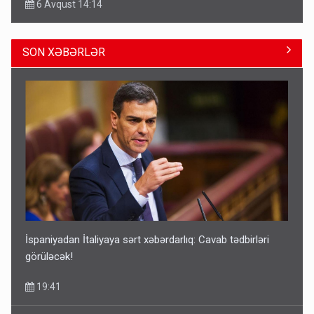
6 Avqust 14:14
SON XƏBƏRLƏR
Geri çağırılan səfir Abel Məhərrəmovun oğludur - DOSYE
14:07
İspaniyadan İtaliyaya sərt xəbərdarlıq: Cavab tədbirləri
görüləcək!
19:41