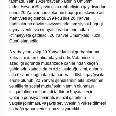
tapmadı. Yalnız Azərbaycan xalqının Ümummilli
Lideri Heydər Əliyevin ölkə rəhbərliyinə qayıdışından
sonra 20 Yanvar hadisələrinin hüquqi müstəvidə əsl
mahiyyəti açıqlandı. 1994-cü ildə 20 Yanvar
hadisələrinə dövlət səviyyəsində tam siyasi-hüquqi
qiymət verildi və cinayəti törədənlərin adları
ictimaiyyətə çatdırıldı. 20 Yanvar Ümumxalq Hüzn
Günü elan edildi.
Azərbaycan xalqı 20 Yanvar faciəsi qurbanlarının
xatirəsini dərin ehtiramla yad edir. Vətənimizin
azadlığı uğrunda mübarizədə canlarından keçən
şəhidlərin xatirəsi daim əziz tutulduğu kimi, onların
ailə üzvləri, doğmaları da hərtərəfli dövlət qayğısı ilə
əhatə olunub. 20 Yanvar şəhidlərinin ailə üzvlərinin
və əlillərin sosial müdafiəsinin təmin olunması
istiqamətində mütəmadi tədbirlər həyata keçirilir.
Onların pensiya təminatı, mənzil şəraitinin
yaxşılaşdırılması, yaşayış səviyyəsinin yüksəldilməsi
ilə bağlı qanunvericilik bazası yaradılıb.