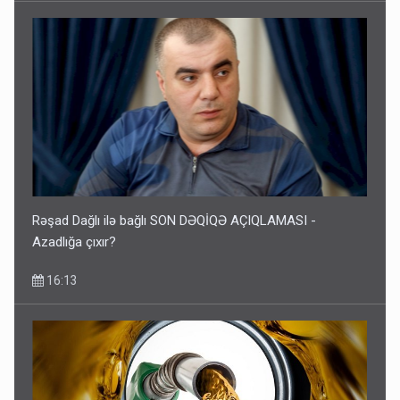
Rəşad Dağlı ilə bağlı SON DƏQİQƏ AÇIQLAMASI -
Azadlığa çıxır?
16:13