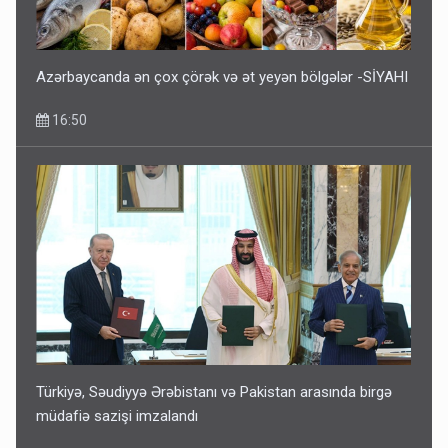
Azərbaycanda ən çox çörək və ət yeyən bölgələr -SİYAHI
16:50
Türkiyə, Səudiyyə Ərəbistanı və Pakistan arasında birgə
müdafiə sazişi imzalandı