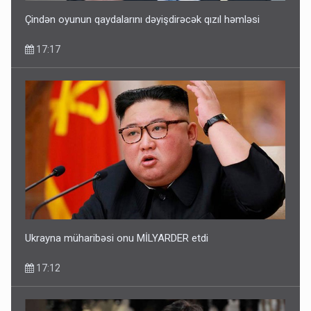
Çindən oyunun qaydalarını dəyişdirəcək qızıl həmləsi
17:17
Ukrayna müharibəsi onu MİLYARDER etdi
17:12