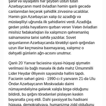
şərəf və ləyaqətini hər şeydən üstün tutan
Azərbaycanın mərd övladları həmin qanlı gecədə
canlarından keçərək şəhidlik zirvəsinə ucaldılar.
Həmin gün Azərbaycan xalqı öz azadlığı və
müstəqilliyi uğrunda ilk şəhidlərini verdi. Azadlığa
gedən yolda həyatlarını qurban verən Vətən övladları
misilsiz fədakarlıqları ilə xalqımızın qəhrəmanlıq
salnaməsinə tarixi səhifə yazdılar. Sovet
qoşunlarının Azərbaycanda törətdiyi qanlı qırğından
uzun illər keçməsinə baxmayaraq, xalqımız o
dəhşətli günlərin ağrı-acısını unutmur.
Qanlı 20 Yanvar faciəsinə siyasi-hüquqi qiymətin
verilməsi ilə bağlı məsələ ilk dəfə məhz Ümummilli
Lider Heydər Əliyevin sayəsində həllini tapdı.
Faciənin səhəri günü - 1990-cı il yanvarın 21-də Ulu
Öndər Azərbaycanın Moskvadakı daimi
nümayəndəliyinə gələrək xalqla birgə olduğunu
bildirdi, bu qırğını törədənləri pisləyən kəskin
bəyanatla çıxış etdi. Dahi şəxsiyyət bu hadisəni
hüquqa, demokratiyaya, humanizmə zidd olduğunu