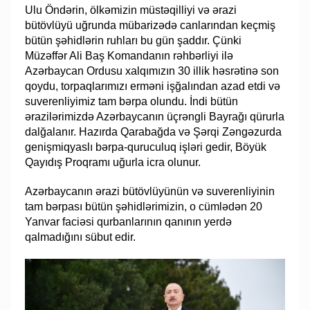
Ulu Öndərin, ölkəmizin müstəqilliyi və ərazi
bütövlüyü uğrunda mübarizədə canlarından keçmiş
bütün şəhidlərin ruhları bu gün şaddır. Çünki
Müzəffər Ali Baş Komandanın rəhbərliyi ilə
Azərbaycan Ordusu xalqımızın 30 illik həsrətinə son
qoydu, torpaqlarımızı erməni işğalından azad etdi və
suverenliyimiz tam bərpa olundu. İndi bütün
ərazilərimizdə Azərbaycanın üçrəngli Bayrağı qürurla
dalğalanır. Hazırda Qarabağda və Şərqi Zəngəzurda
genişmiqyaslı bərpa-quruculuq işləri gedir, Böyük
Qayıdış Proqramı uğurla icra olunur.
Azərbaycanın ərazi bütövlüyünün və suverenliyinin
tam bərpası bütün şəhidlərimizin, o cümlədən 20
Yanvar faciəsi qurbanlarının qanının yerdə
qalmadığını sübut edir.