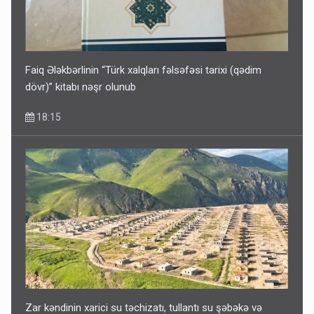
11:06
Faiq Ələkbərlinin “Türk xalqları fəlsəfəsi tarixi (qədim
dövr)” kitabı nəşr olunub
18:15
Zar kəndinin xarici su təchizatı, tullantı su şəbəkə və