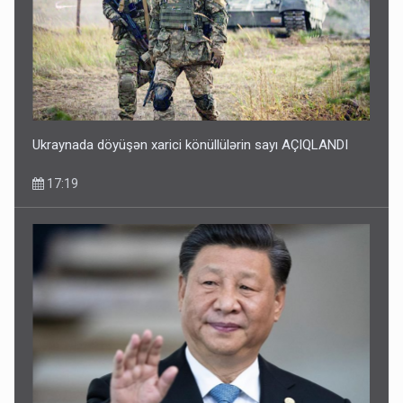
Ukraynada döyüşən xarici könüllülərin sayı AÇIQLANDI
17:19