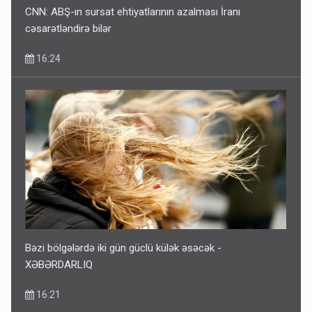
CNN: ABŞ-ın sursat ehtiyatlarının azalması İranı
cəsarətləndirə bilər
16:24
Bəzi bölgələrdə iki gün güclü külək əsəcək -
XƏBƏRDARLIQ
16:21