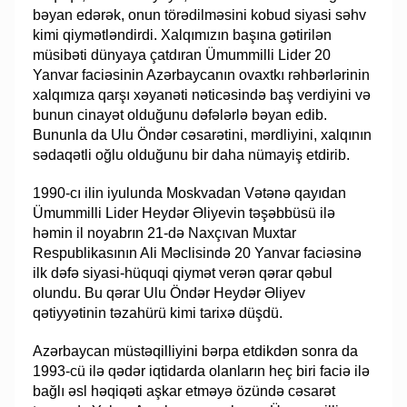
bəyan edərək, onun törədilməsini kobud siyasi səhv
kimi qiymətləndirdi. Xalqımızın başına gətirilən
müsibəti dünyaya çatdıran Ümummilli Lider 20
Yanvar faciəsinin Azərbaycanın ovaxtkı rəhbərlərinin
xalqımıza qarşı xəyanəti nəticəsində baş verdiyini və
bunun cinayət olduğunu dəfələrlə bəyan edib.
Bununla da Ulu Öndər cəsarətini, mərdliyini, xalqının
sədaqətli oğlu olduğunu bir daha nümayiş etdirib.
1990-cı ilin iyulunda Moskvadan Vətənə qayıdan
Ümummilli Lider Heydər Əliyevin təşəbbüsü ilə
həmin il noyabrın 21-də Naxçıvan Muxtar
Respublikasının Ali Məclisində 20 Yanvar faciəsinə
ilk dəfə siyasi-hüquqi qiymət verən qərar qəbul
olundu. Bu qərar Ulu Öndər Heydər Əliyev
qətiyyətinin təzahürü kimi tarixə düşdü.
Azərbaycan müstəqilliyini bərpa etdikdən sonra da
1993-cü ilə qədər iqtidarda olanların heç biri faciə ilə
bağlı əsl həqiqəti aşkar etməyə özündə cəsarət