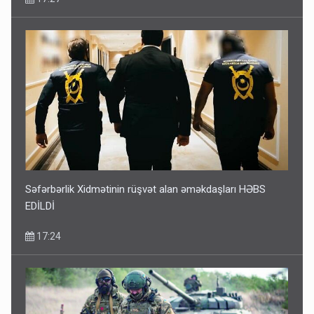
Səfərbərlik Xidmətinin rüşvət alan əməkdaşları HƏBS
EDİLDİ
17:24