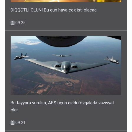
DİQQƏTLİ OLUN! Bu gün hava çox isti olacaq
09:25
Bu təyyarə vurulsa, ABŞ üçün ciddi fövqəladə vəziyyət
olar
09:21