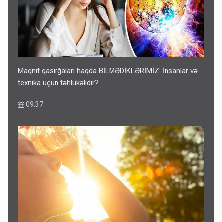
Maqnit qasırğaları haqda BİLMƏDİKLƏRİMİZ: İnsanlar və
texnika üçün təhlükəlidir?
09:37