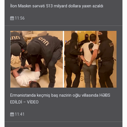
İlon Maskın sərvəti 513 milyard dollara yaxın azaldı
11:56
Ermənistanda keçmiş baş nazirin oğlu villasında HƏBS
EDİLDİ – VİDEO
11:41