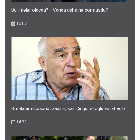
Bu il nələr olacaq? - Vanqa daha nə görmüşdü?
15:02
Əməkdar incəsənət xadimi, şair Çingiz Əlioğlu vəfat edib
14:31