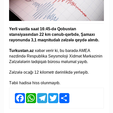
Yerli vaxtla saat 16:45-də Qobustan
stansiyasından 22 km cənub-qərbdə, Şamaxı
rayonunda 3,1 maqnitudalı zəlzələ qeydə alınıb.
Turkustan.az
xəbər verir ki, bu barədə AMEA
nəzdində Respublika Seysmoloji Xidmət Mərkəzinin
Zəlzələlərin tədqiqatı bürosu məlumat yayıb.
Zəlzələ ocağı 12 kilometr dərinlikdə yerləşib.
Təbii hadisə hiss olunmayıb.
Facebook
WhatsApp
Telegram
Twitter
Share