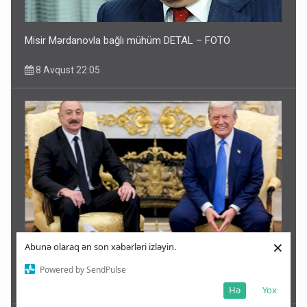
Misir Mərdanovla bağlı mühüm DETAL – FOTO
8 Avqust 22:05
×
Abunə olaraq ən son xəbərləri izləyin.
Prezident İlham Əliyev Donald Trampa məktub ünvanladı
Powered by SendPulse
8 Avqust 21:48
Hə
Yox