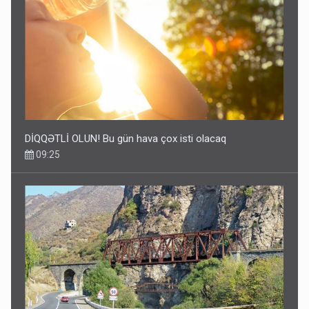
DİQQƏTLİ OLUN! Bu gün hava çox isti olacaq
09:25