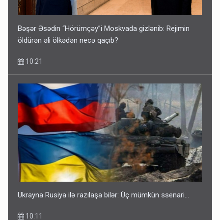
Bəşər Əsədin “Hörümçəy”i Moskvada gizlənib: Rejimin
öldürən əli ölkədən necə qaçıb?
10:21
Ukrayna Rusiya ilə razılaşa bilər: Üç mümkün ssenari...
10:11