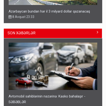
Azərbaycan bundan hər il 3 milyard dollar qazanacaq
8 Avqust 23:33
SON XƏBƏRLƏR
Avtomobil sahiblərinin nəzərinə: Kasko bahalaşır -
SƏBƏBLƏR
15:35
Avtomobil sahiblərinin nəzərinə: Kasko bahalaşır -
SƏBƏBLƏR