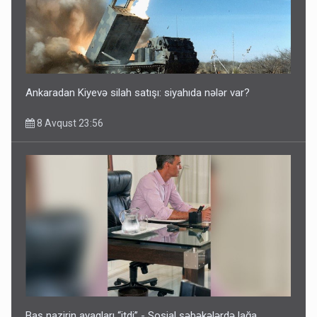
Ankaradan Kiyevə silah satışı: siyahıda nələr var?
8 Avqust 23:56
Baş nazirin ayaqları “itdi” - Sosial şəbəkələrdə lağa