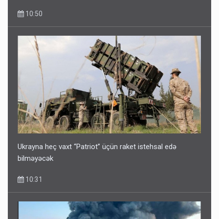
10:50
Ukrayna heç vaxt “Patriot” üçün raket istehsal edə
bilməyəcək
10:31