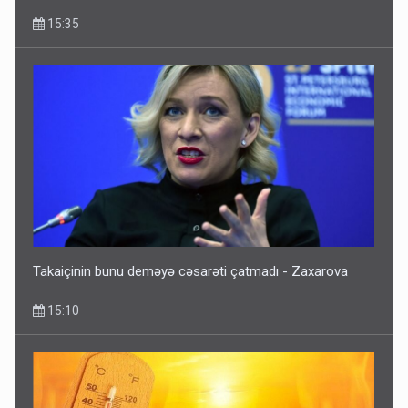
15:35
Dünyanı idarə edənlər insanlığın başını bu şou ilə qatır
14:22
Takaiçinin bunu deməyə cəsarəti çatmadı - Zaxarova
15:10