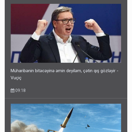
Müharibənin bitəcəyinə əmin deyiləm, çətin qış gözləyir -
Vuçiç
09:18