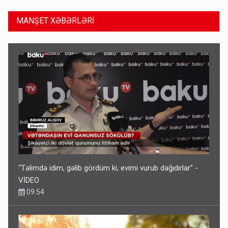
MANŞET XƏBƏRLƏRİ
“Təlimdə idim, gəlib gördüm ki, evimi vurub dağıdırlar” -
VİDEO
09:54