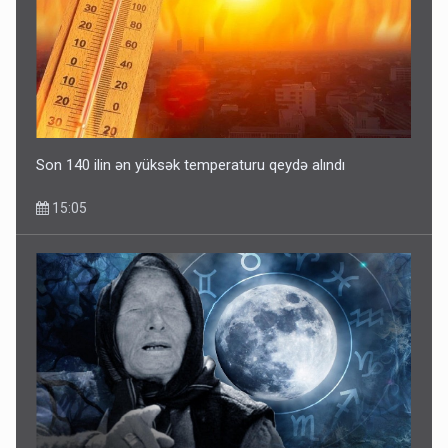
Fırıldaqçıların yeni silahı: Süni intellekt - Bunları etməzdən
əvvəl diqqətli olun
10:56
Son 140 ilin ən yüksək temperaturu qeydə alındı
15:05