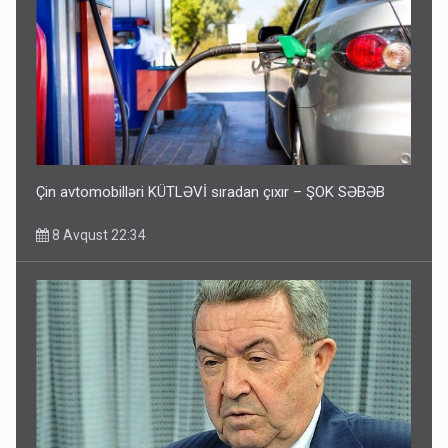
Çin avtomobilləri KÜTLƏVİ sıradan çıxır – ŞOK SƏBƏB
8 Avqust 22:34