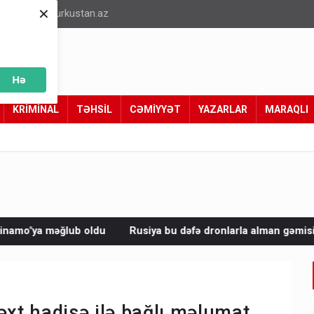
×
info@turkustan.az
Hə
KRİMİNAL
TƏHSİL
CƏMİYYƏT
YAZARLAR
MARAQLI
Rusiya bu dəfə dronlarla alman gəmisini vurdu
Avropada 
xt hadisə ilə bağlı məlumat