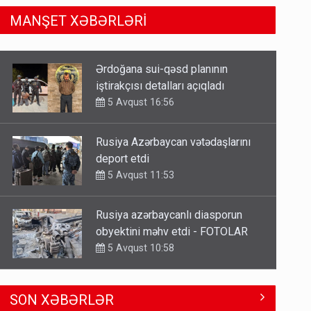
MANŞET XƏBƏRLƏRİ
Rusiya Azərbaycan vətədaşlarını
deport etdi
5 Avqust 11:53
Rusiya azərbaycanlı diasporun
obyektini məhv etdi - FOTOLAR
5 Avqust 10:58
Bu tarixdən HAVALAR DƏYİŞİR -
İSTİLƏR BİTİR
4 Avqust 22:04
ŞOK! David Seliverstov ölkədən
SON XƏBƏRLƏR
qaçdı