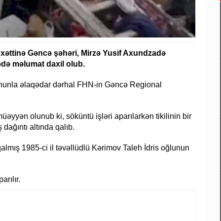
n xəttinə Gəncə şəhəri, Mirzə Yusif Axundzadə
ədə məlumat daxil olub.
nunla əlaqədar dərhal FHN-in Gəncə Regional
əyyən olunub ki, söküntü işləri aparılarkən tikilinin bir
dağıntı altında qalıb.
qalmış 1985-ci il təvəllüdlü Kərimov Taleh İdris oğlunun
arılır.