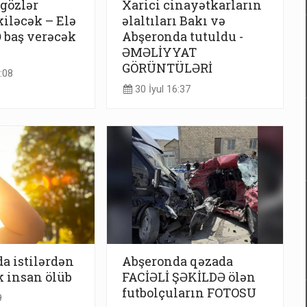
 gözlər
Xarici cinayətkarların
iləcək – Elə
əlaltıları Bakı və
 baş verəcək
Abşeronda tutuldu -
ƏMƏLİYYAT
GÖRÜNTÜLƏRİ
:08
30 İyul 16:37
a istilərdən
Abşeronda qəzada
 insan ölüb
FACİƏLİ ŞƏKİLDƏ ölən
futbolçuların FOTOSU
9