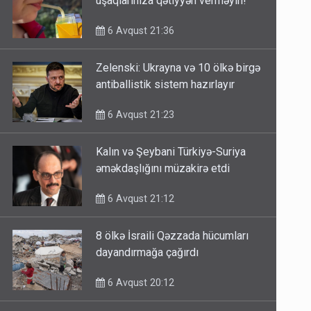
uşaqlarınıza qətiyyən verməyin!
6 Avqust 21:36
Zelenski: Ukrayna və 10 ölkə birgə
antiballistik sistem hazırlayır
6 Avqust 21:23
Kalın və Şeybani Türkiyə-Suriya
əməkdaşlığını müzakirə etdi
6 Avqust 21:12
8 ölkə İsraili Qəzzada hücumları
dayandırmağa çağırdı
6 Avqust 20:12