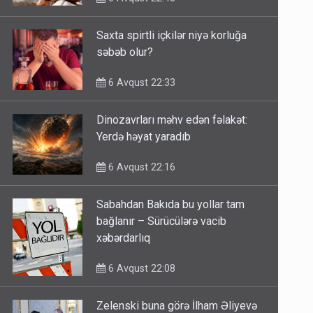
Saxta spirtli içkilər niyə korluğa
səbəb olur?
6 Avqust 22:33
Dinozavrları məhv edən fəlakət:
Yerdə həyat yaradıb
6 Avqust 22:16
Sabahdan Bakıda bu yollar tam
bağlanır – Sürücülərə vacib
xəbərdarlıq
6 Avqust 22:08
Zelenski buna görə İlham Əliyevə