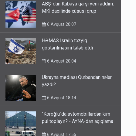
ABŞ-dan Kubaya qarşı yeni addım:
MKİ daxilində xüsusi qrup
6 Avqust 20:07
HƏMAS İsrailə təzyiq
göstərilməsini tələb etdi
6 Avqust 20:04
Ukrayna mediası Qurbandan nələr
yazdı?
6 Avqust 18:14
"Koroğlu"da avtomobillərdən kim
pul toplayır? - AYNA-dan açıqlama
6 Avqust 17:55