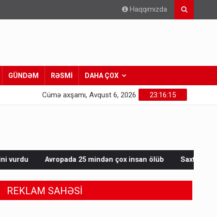
Haqqımızda
GÜNDƏM
RƏSMİ
DAHA ÇOX
Cümə axşamı, Avqust 6, 2026
23:16:17
25 mindən çox insan ölüb
Saxta spirtli içkilər niyə korluğa s
REKLAM SAHƏSİ