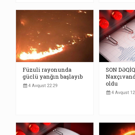
Füzuli rayonunda
SON DƏQİQ
güclü yanğın başlayıb
Naxçıvand
oldu
4 Avqust 22:29
4 Avqust 12