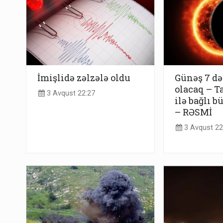
İmişlidə zəlzələ oldu
Günəş 7 də
olacaq – T
3 Avqust 22:27
ilə bağlı b
– RƏSMİ
3 Avqust 22