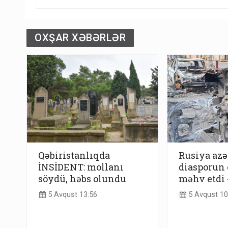
OXŞAR XƏBƏRLƏR
Qəbiristanlıqda
Rusiya azə
İNSİDENT: mollanı
diasporun 
söydü, həbs olundu
məhv etdi
5 Avqust 13:56
5 Avqust 10