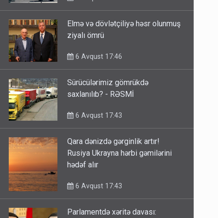
Elmə və dövlətçiliyə həsr olunmuş
ziyalı ömrü
6 Avqust 17:46
Sürücülərimiz gömrükdə
saxlanılıb? - RƏSMİ
6 Avqust 17:43
Qara dənizdə gərginlik artır!
Rusiya Ukrayna hərbi gəmilərini
hədəf alır
6 Avqust 17:43
Parlamentdə xəritə davası: