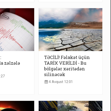
:
TƏCİLİ! Fəlakət üçün
a zəlzələ
TARİX VERİLDİ - Bu
bölgələr xəritədən
silinəcək
:27
4 Avqust 12:01