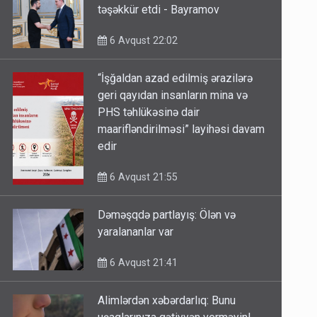
təşəkkür etdi - Bayramov
6 Avqust 22:02
“İşğaldan azad edilmiş ərazilərə
geri qayıdan insanların mina və
PHS təhlükəsinə dair
maarifləndirilməsi” layihəsi davam
edir
6 Avqust 21:55
Dəməşqdə partlayış: Ölən və
yaralananlar var
6 Avqust 21:41
Alimlərdən xəbərdarlıq: Bunu