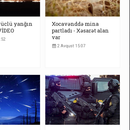
üclü yanğın
Xocavənddə mina
 VİDEO
partladı - Xəsarət alan
var
:52
2 Avqust 15:07