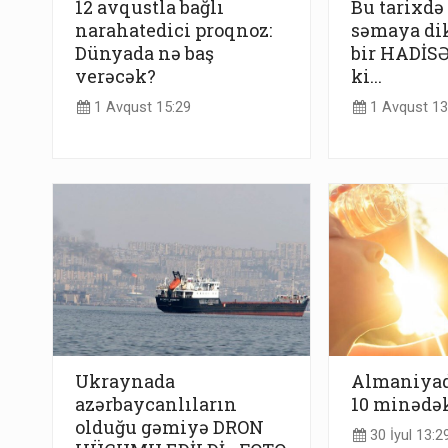
12 avqustla bağlı
Bu tarixdə
narahatedici proqnoz:
səmaya dik
Dünyada nə baş
bir HADİSƏ
verəcək?
ki...
1 Avqust 15:29
1 Avqust 13
Ukraynada
Almaniyad
azərbaycanlıların
10 minədək
olduğu gəmiyə DRON
30 İyul 13:2