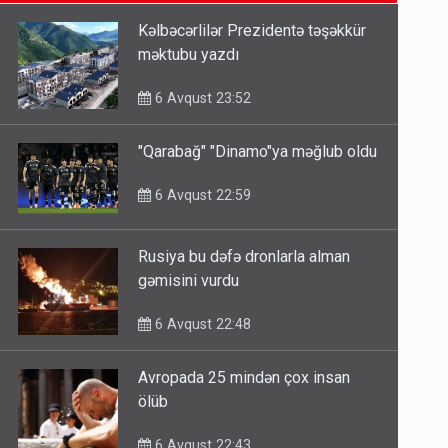
6 Avqust 14:14
Kəlbəcərlilər Prezidentə təşəkkür
məktubu yazdı
Bu ölkələrə şəxsiyyət vəsiqəsi ilə
gedə biləcəksiniz - SİYAHI
6 Avqust 23:52
6 Avqust 10:53
"Qarabağ" "Dinamo"ya məğlub oldu
Ərdoğana sui-qəsd planının
6 Avqust 22:59
iştirakçısı detalları açıqladı
5 Avqust 16:56
Rusiya bu dəfə dronlarla alman
gəmisini vurdu
6 Avqust 22:48
Avropada 25 mindən çox insan
ölüb
6 Avqust 22:43