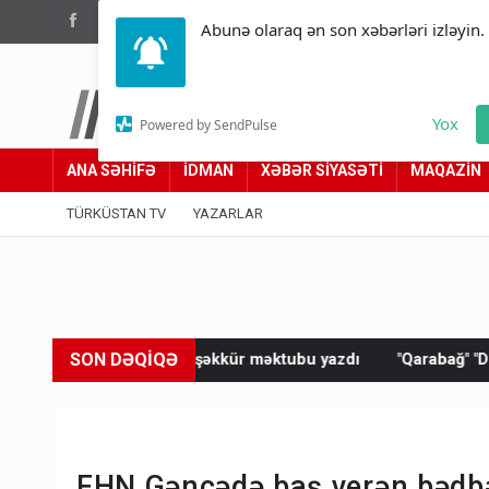
(012) 449 94 05
Abunə olaraq ən son xəbərləri izləyin.
Türküstan.az
Yox
Powered by SendPulse
Adımız yolumuzdur
ANA SƏHİFƏ
İDMAN
XƏBƏR SİYASƏTİ
MAQAZİN
TÜRKÜSTAN TV
YAZARLAR
SON DƏQİQƏ
ə təşəkkür məktubu yazdı
"Qarabağ" "Dinamo"ya məğlub oldu
FHN Gəncədə baş verən bədbə