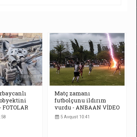
rbaycanlı
Matç zamanı
obyektini
futbolçunu ildırım
 - FOTOLAR
vurdu - ANBAAN VİDEO
:58
5 Avqust 10:41