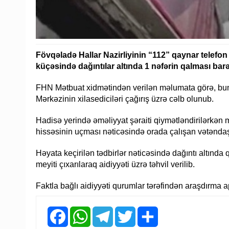
Fövqəladə Hallar Nazirliyinin “112” qaynar telefo
küçəsində dağıntılar altında 1 nəfərin qalması bar
FHN Mətbuat xidmətindən verilən məlumata görə, bu
Mərkəzinin xilasediciləri çağırış üzrə cəlb olunub.
Hadisə yerində əməliyyat şəraiti qiymətləndirilərkən mü
hissəsinin uçması nəticəsində orada çalışan vətəndaş 
Həyata keçirilən tədbirlər nəticəsində dağıntı altında 
meyiti çıxarılaraq aidiyyəti üzrə təhvil verilib.
Faktla bağlı aidiyyəti qurumlar tərəfindən araşdırma ap
Facebook
WhatsApp
Telegram
Twitter
Share