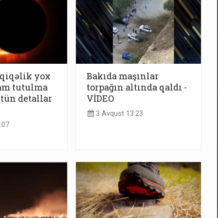
qiqəlik yox
Bakıda maşınlar
am tutulma
torpağın altında qaldı -
ütün detallar
VİDEO
3 Avqust 13:23
:07