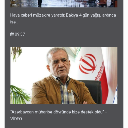
Hava xəbəri müzakirə yaratdı: Bakıya 4 gün yağış, ardınca
isə…
09:57
“Azərbaycan müharibə dövründə bizə dəstək oldu” -
VİDEO