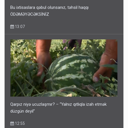
Bu ixtisaslara qəbul olunsanız, təhsil haqqı
ÖDƏMƏYƏCƏKSİNİZ
13:07
Qarpız niyə ucuzlaşmır? – “Yalnız qıtlıqla izah etmək
düzgün deyil”
12:55