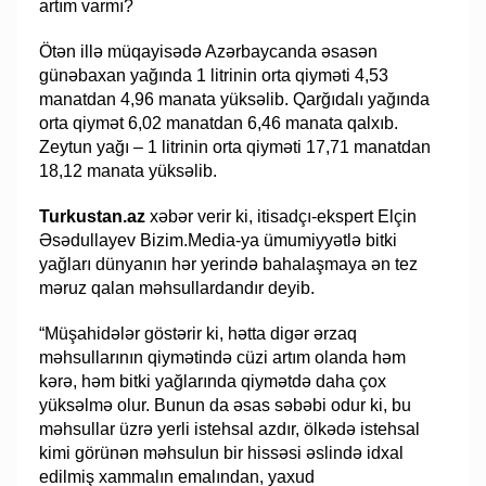
artım varmı?
Ötən illə müqayisədə Azərbaycanda əsasən
günəbaxan yağında 1 litrinin orta qiyməti 4,53
manatdan 4,96 manata yüksəlib. Qarğıdalı yağında
orta qiymət 6,02 manatdan 6,46 manata qalxıb.
Zeytun yağı – 1 litrinin orta qiyməti 17,71 manatdan
18,12 manata yüksəlib.
Turkustan.az
xəbər verir ki, itisadçı-ekspert Elçin
Əsədullayev Bizim.Media-ya ümumiyyətlə bitki
yağları dünyanın hər yerində bahalaşmaya ən tez
məruz qalan məhsullardandır deyib.
“Müşahidələr göstərir ki, hətta digər ərzaq
məhsullarının qiymətində cüzi artım olanda həm
kərə, həm bitki yağlarında qiymətdə daha çox
yüksəlmə olur. Bunun da əsas səbəbi odur ki, bu
məhsullar üzrə yerli istehsal azdır, ölkədə istehsal
kimi görünən məhsulun bir hissəsi əslində idxal
edilmiş xammalın emalından, yaxud