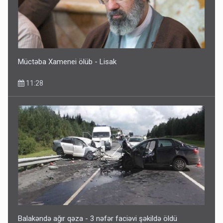
Müctəba Xamenei ölüb - Lisak
11:28
Balakəndə ağır qəza - 3 nəfər faciəvi şəkildə öldü