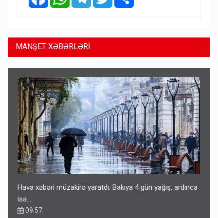
MANŞET XƏBƏRLƏRİ
Hava xəbəri müzakirə yaratdı: Bakıya 4 gün yağış, ardınca
isə…
09:57