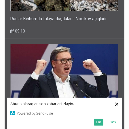
Ruslar Kinburnda tələyə düşdülər - Nosikov açıqladı
09:10
×
Abunə olaraq ən son xəbərləri izləyin.
Rusiya nüvə dövlətidir, heç kim ona hücum edə bilməz -
Powered by SendPulse
Vuçiç
Hə
Yox
09:06