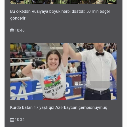
Bu ölkədən Rusiyaya böyük hərbi dəstək: 50 min əsgər
göndərir
10:46
Kürdə batan 17 yaşlı qız Azərbaycan çempionuymuş
10:34