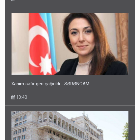
Bakıdakı “yəhudi”nin qurbanları - Sensasion adlar
10:13
Xanım səfir geri çağırıldı - SƏRƏNCAM
13:40