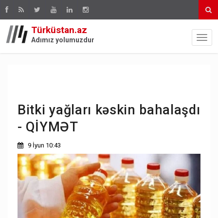
Türküstan.az
Adımız yolumuzdur
Bitki yağları kəskin bahalaşdı
- QİYMƏT
9 İyun 10:43