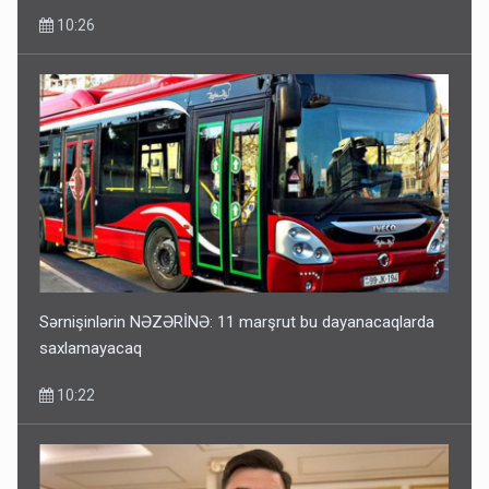
10:26
Sərnişinlərin NƏZƏRİNƏ: 11 marşrut bu dayanacaqlarda
saxlamayacaq
10:22