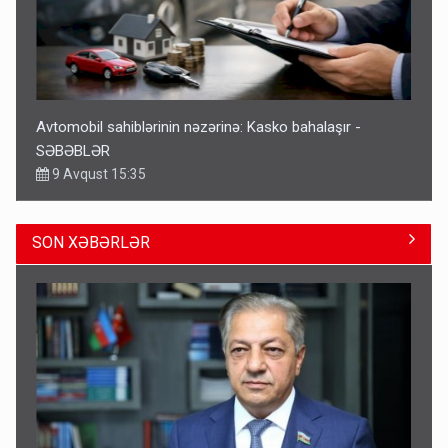
Avtomobil sahiblərinin nəzərinə: Kasko bahalaşır -
SƏBƏBLƏR
9 Avqust 15:35
SON XƏBƏRLƏR
Bu şəxslərin müavinəti LƏĞV EDİLƏCƏK