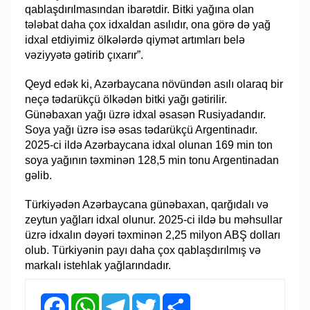
qablaşdırılmasından ibarətdir. Bitki yağına olan
tələbat daha çox idxaldan asılıdır, ona görə də yağ
idxal etdiyimiz ölkələrdə qiymət artımları belə
vəziyyətə gətirib çıxarır”.
Qeyd edək ki, Azərbaycana növündən asılı olaraq bir
neçə tədarükçü ölkədən bitki yağı gətirilir.
Günəbaxan yağı üzrə idxal əsasən Rusiyadandır.
Soya yağı üzrə isə əsas tədarükçü Argentinadır.
2025-ci ildə Azərbaycana idxal olunan 169 min ton
soya yağının təxminən 128,5 min tonu Argentinadan
gəlib.
Türkiyədən Azərbaycana günəbaxan, qarğıdalı və
zeytun yağları idxal olunur. 2025-ci ildə bu məhsullar
üzrə idxalın dəyəri təxminən 2,25 milyon ABŞ dolları
olub. Türkiyənin payı daha çox qablaşdırılmış və
markalı istehlak yağlarındadır.
Facebook
WhatsApp
Telegram
Twitter
Share