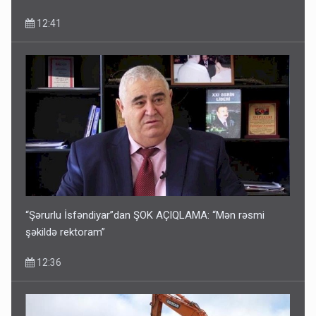
12:41
“Şərurlu İsfəndiyar”dan ŞOK AÇIQLAMA: “Mən rəsmi
şəkildə rektoram”
12:36