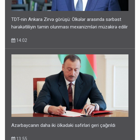
11:46
TDT-nin Ankara Zirvə görüşü: Ölkələr arasında sərbəst
hərəkətliliyin təmin olunması mexanizmləri müzakirə edilir
14:02
Corab satdığı deyilən qazi ilə bağlı - Daha bir açıqlama
11:40
Azərbaycanın daha iki ölkədəki səfirləri geri çağırıldı
13:55