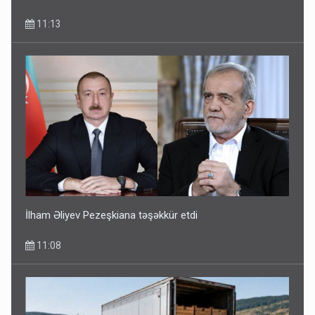
11:13
İlham Əliyev Pezeşkiana təşəkkür etdi
11:08