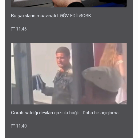
Bu şəxslərin müavinəti LƏĞV EDİLƏCƏK
11:46
Corab satdığı deyilən qazi ilə bağlı - Daha bir açıqlama
11:40