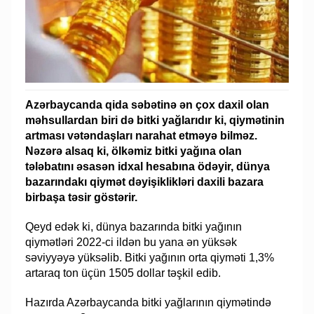
Azərbaycanda qida səbətinə ən çox daxil olan
məhsullardan biri də bitki yağlarıdır ki, qiymətinin
artması vətəndaşları narahat etməyə bilməz.
Nəzərə alsaq ki, ölkəmiz bitki yağına olan
tələbatını əsasən idxal hesabına ödəyir, dünya
bazarındakı qiymət dəyişiklikləri daxili bazara
birbaşa təsir göstərir.
Qeyd edək ki, dünya bazarında bitki yağının
qiymətləri 2022-ci ildən bu yana ən yüksək
səviyyəyə yüksəlib. Bitki yağının orta qiyməti 1,3%
artaraq ton üçün 1505 dollar təşkil edib.
Hazırda Azərbaycanda bitki yağlarının qiymətində