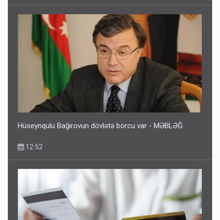
Hüseynqulu Bağırovun dövlətə borcu var - MƏBLƏĞ
12:52