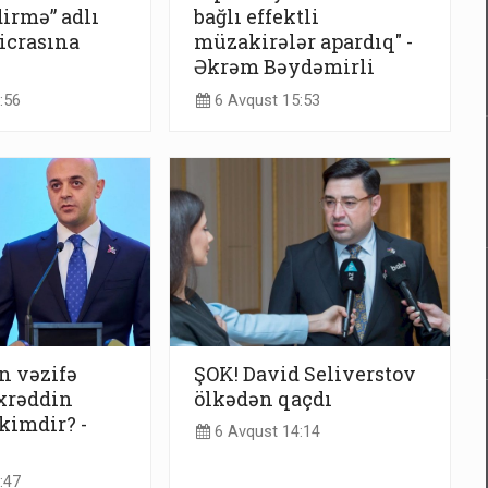
irmə” adlı
bağlı effektli
icrasına
müzakirələr apardıq" -
Əkrəm Bəydəmirli
:56
6 Avqust 15:53
n vəzifə
ŞOK! David Seliverstov
xrəddin
ölkədən qaçdı
kimdir? -
6 Avqust 14:14
:47