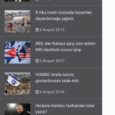
8 ölkə İsraili Qəzzada hücumları
dayandırmağa çağırdı
6 Avqust 20:12
ABŞ-dan Kubaya qarşı yeni addım:
MKİ daxilində xüsusi qrup
6 Avqust 20:07
HƏMAS İsrailə təzyiq
göstərilməsini tələb etdi
6 Avqust 20:04
Ukrayna mediası Qurbandan nələr
yazdı?