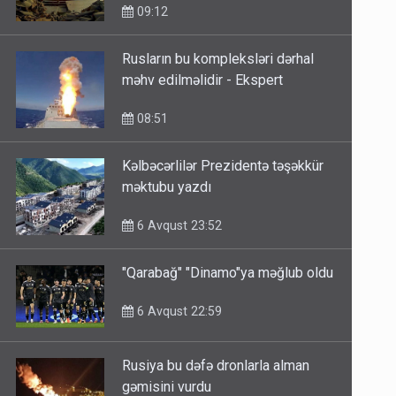
09:12
Rusların bu kompleksləri dərhal
məhv edilməlidir - Ekspert
08:51
Kəlbəcərlilər Prezidentə təşəkkür
məktubu yazdı
6 Avqust 23:52
"Qarabağ" "Dinamo"ya məğlub oldu
6 Avqust 22:59
Rusiya bu dəfə dronlarla alman
gəmisini vurdu