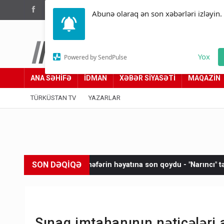
(012) 449 94 05
Abunə olaraq ən son xəbərləri izləyin.
Türküstan.az
Yox
Powered by SendPulse
Adımız yolumuzdur
ANA SƏHİFƏ
İDMAN
XƏBƏR SİYASƏTİ
MAQAZİN
TÜRKÜSTAN TV
YAZARLAR
SON DƏQİQƏ
rım 20 nəfərin həyatına son qoydu - "Narıncı" təhlükə
Yeni vir
Sınaq imtahanının nəticələri 