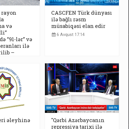
 rayon
CASCFEN Türk dünyası
da
ilə bağlı rəsm
ma və
müsabiqəsi elan edir
li”
6 Avqust 17:14
ə “91-lər” və
eranları ilə
ilib –
:17
eri əleyhinə
"Qərbi Azərbaycanın
repressiya tarixi ilə