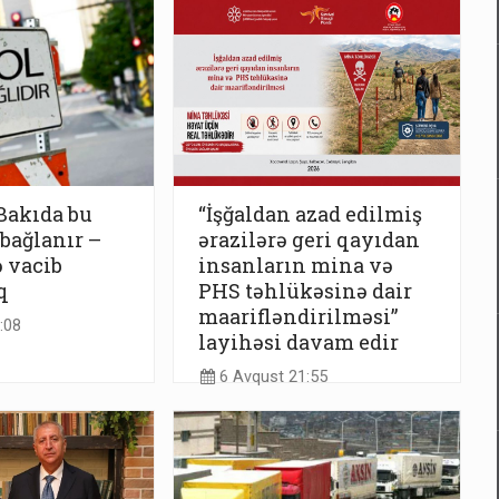
Bakıda bu
“İşğaldan azad edilmiş
 bağlanır –
ərazilərə geri qayıdan
 vacib
insanların mina və
q
PHS təhlükəsinə dair
maarifləndirilməsi”
:08
layihəsi davam edir
6 Avqust 21:55