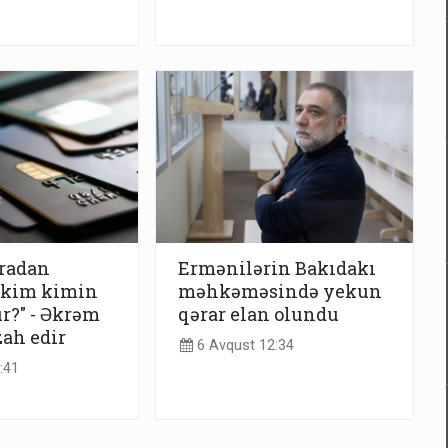
aradan
Ermənilərin Bakıdakı
, kim kimin
məhkəməsində yekun
?" - Əkrəm
qərar elan olundu
ah edir
6 Avqust 12:34
:41