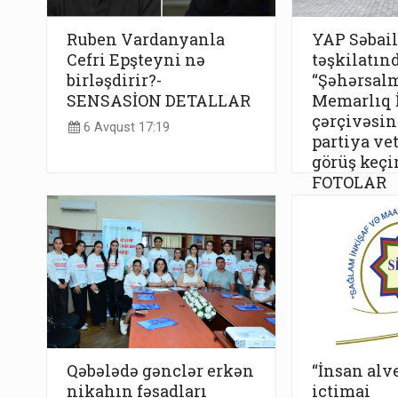
Ruben Vardanyanla
YAP Səbail
Cefri Epşteyni nə
təşkilatın
birləşdirir?-
“Şəhərsal
SENSASİON DETALLAR
Memarlıq İ
çərçivəsind
6 Avqust 17:19
partiya vet
görüş keçir
FOTOLAR
6 Avqust 17
Qəbələdə gənclər erkən
“İnsan alv
nikahın fəsadları
ictimai