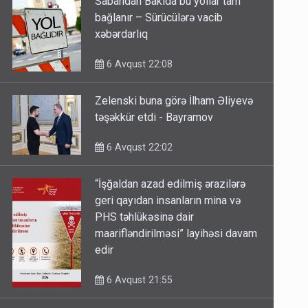
Sabahdan Bakıda bu yollar tam
bağlanır – Sürücülərə vacib
xəbərdarlıq
6 Avqust 22:08
Zelenski buna görə İlham Əliyevə
təşəkkür etdi - Bayramov
6 Avqust 22:02
“İşğaldan azad edilmiş ərazilərə
geri qayıdan insanların mina və
PHS təhlükəsinə dair
maarifləndirilməsi” layihəsi davam
edir
6 Avqust 21:55