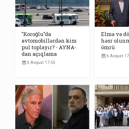
"Koroğlu"da
Elmə və dö
avtomobillərdən kim
həsr olunm
pul toplayır? - AYNA-
ömrü
dan açıqlama
6 Avqust 17
6 Avqust 17:55