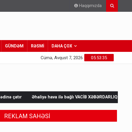
Haqqımızda
GÜNDƏM
RƏSMİ
DAHA ÇOX
Cümə, Avqust 7, 2026
05:53:36
iyə hava ilə bağlı VACİB XƏBƏRDARLIQ - Saat 11:00-dan…
Ukr
REKLAM SAHƏSİ