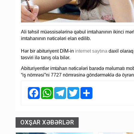
Ali təhsil müəssisələrinə qəbul imtahanının ikinci mər
imtahanının nəticələri elan edilib.
Hər bir abituriyent DİM-in
internet saytına
daxil olaraq
təsviri ilə tanış ola bilər.
Abituriyentlər imtahan nəticələri barədə məlumatı mobil
“iş nömrəsi”ni 7727 nömrəsinə göndərməklə də öyrənə 
Facebook
WhatsApp
Telegram
Twitter
Share
OXŞAR XƏBƏRLƏR