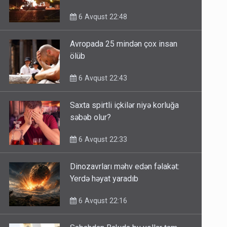
6 Avqust 22:48
Avropada 25 mindən çox insan
ölüb
6 Avqust 22:43
Saxta spirtli içkilər niyə korluğa
səbəb olur?
6 Avqust 22:33
Dinozavrları məhv edən fəlakət:
Yerdə həyat yaradıb
6 Avqust 22:16