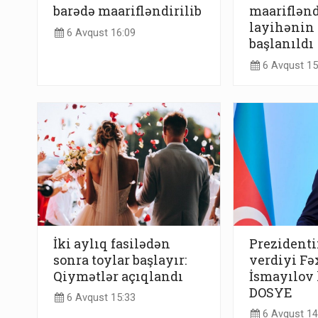
barədə maarifləndirilib
maariflənd
layihənin 
6 Avqust 16:09
başlanıldı
6 Avqust 15
İki aylıq fasilədən
Prezidenti
sonra toylar başlayır:
verdiyi Fə
Qiymətlər açıqlandı
İsmayılov 
DOSYE
6 Avqust 15:33
6 Avqust 14