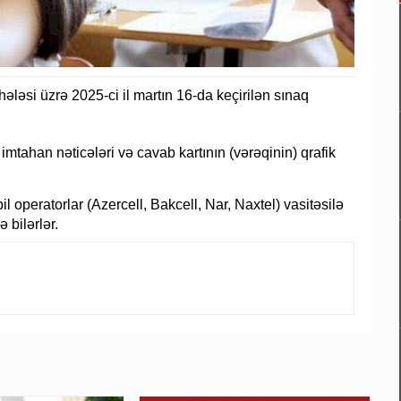
hələsi üzrə 2025-ci il martın 16-da keçirilən sınaq
 imtahan nəticələri və cavab kartının (vərəqinin) qrafik
 operatorlar (Azercell, Bakcell, Nar, Naxtel) vasitəsilə
bilərlər.