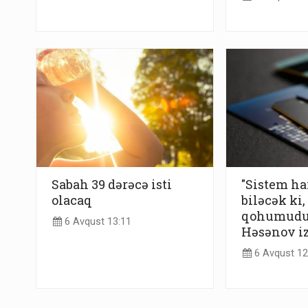
Sabah 39 dərəcə isti
"Sistem h
olacaq
biləcək ki
qohumudur
6 Avqust 13:11
Həsənov iz
6 Avqust 12