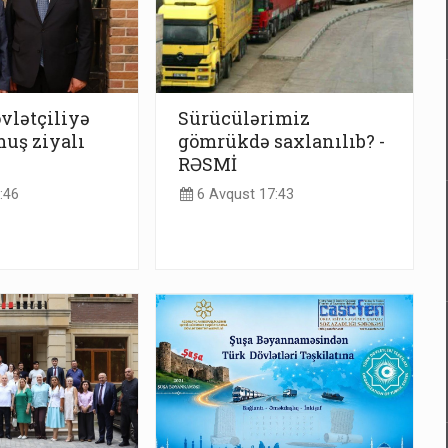
vlətçiliyə
Sürücülərimiz
uş ziyalı
gömrükdə saxlanılıb? -
RƏSMİ
:46
6 Avqust 17:43