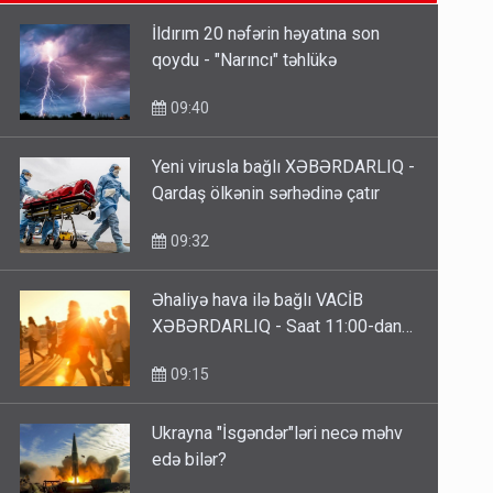
09:15
İldırım 20 nəfərin həyatına son
qoydu - "Narıncı" təhlükə
ŞOK! David Seliverstov ölkədən
qaçdı
09:40
6 Avqust 14:14
Yeni virusla bağlı XƏBƏRDARLIQ -
Qardaş ölkənin sərhədinə çatır
Bu ölkələrə şəxsiyyət vəsiqəsi ilə
gedə biləcəksiniz - SİYAHI
09:32
6 Avqust 10:53
Əhaliyə hava ilə bağlı VACİB
XƏBƏRDARLIQ - Saat 11:00-dan…
09:15
Ukrayna "İsgəndər"ləri necə məhv
edə bilər?