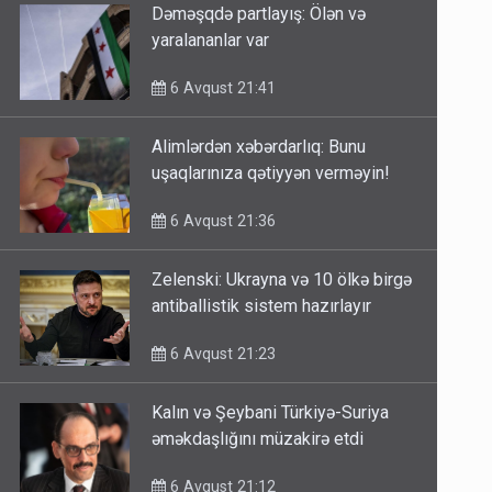
Dəməşqdə partlayış: Ölən və
yaralananlar var
6 Avqust 21:41
Alimlərdən xəbərdarlıq: Bunu
uşaqlarınıza qətiyyən verməyin!
6 Avqust 21:36
Zelenski: Ukrayna və 10 ölkə birgə
antiballistik sistem hazırlayır
6 Avqust 21:23
Kalın və Şeybani Türkiyə-Suriya
əməkdaşlığını müzakirə etdi
6 Avqust 21:12