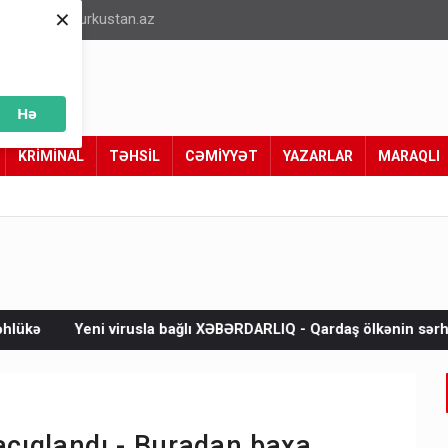
×
info@turkustan.az
Hə
KRİMİNAL
TƏHSİL
CƏMİYYƏT
YAZARLAR
MARAQLI
usla bağlı XƏBƏRDARLIQ - Qardaş ölkənin sərhədinə çatır
Əhal
açıqlandı - Buradan baxa