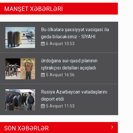
MANŞET XƏBƏRLƏRİ
Ərdoğana sui-qəsd planının
iştirakçısı detalları açıqladı
5 Avqust 16:56
Rusiya Azərbaycan vətədaşlarını
deport etdi
5 Avqust 11:53
Rusiya azərbaycanlı diasporun
obyektini məhv etdi - FOTOLAR
5 Avqust 10:58
Əhaliyə hava ilə bağlı VACİB
SON XƏBƏRLƏR
XƏBƏRDARLIQ - Saat 11:00-dan…