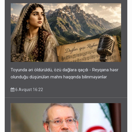
Toyunda əri öldürüldü, özü dağlara qaçdı - Reyqana həsr
olunduğu düşünülən mahnı haqqında bilinməyənlər
6 Avqust 16:22