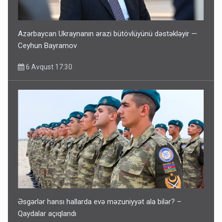
Azərbaycan Ukraynanın ərazi bütövlüyünü dəstəkləyir —
Ceyhun Bayramov
6 Avqust 17:30
Əsgərlər hansı hallarda evə məzuniyyət ala bilər? –
Qaydalar açıqlandı