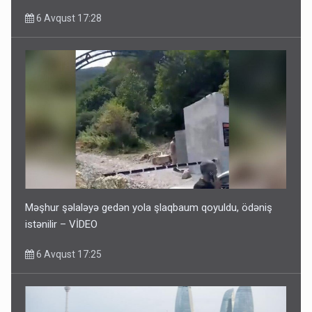
6 Avqust 17:28
Məşhur şəlaləyə gedən yola şlaqbaum qoyuldu, ödəniş
istənilir – VİDEO
6 Avqust 17:25