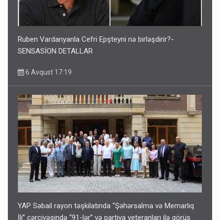
Ruben Vardanyanla Cefri Epşteyni nə birləşdirir?-
SENSASİON DETALLAR
6 Avqust 17:19
YAP Səbail rayon təşkilatında “Şəhərsalma və Memarlıq
İli” çərçivəsində “91-lər” və partiya veteranları ilə görüş