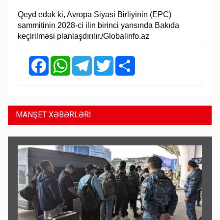
Qeyd edək ki, Avropa Siyasi Birliyinin (EPC)
sammitinin 2028-ci ilin birinci yarısında Bakıda
keçirilməsi planlaşdırılır./Globalinfo.az
Facebook
WhatsApp
Telegram
Twitter
Share
MANŞET XƏBƏRLƏRİ