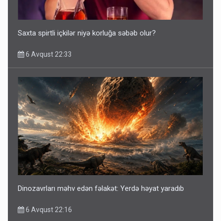
Saxta spirtli içkilər niyə korluğa səbəb olur?
6 Avqust 22:33
Dinozavrları məhv edən fəlakət: Yerdə həyat yaradıb
6 Avqust 22:16