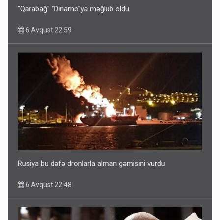
"Qarabağ" "Dinamo"ya məğlub oldu
6 Avqust 22:59
Ərdoğana sui-qəsd planının iştirakçısı detalları açıqladı
5 Avqust 16:56
Rusiya bu dəfə dronlarla alman gəmisini vurdu
6 Avqust 22:48