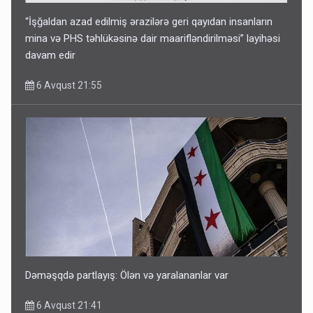
“İşğaldan azad edilmiş ərazilərə geri qayıdan insanların
mina və PHS təhlükəsinə dair maarifləndirilməsi” layihəsi
davam edir
6 Avqust 21:55
Dəməşqdə partlayış: Ölən və yaralananlar var
6 Avqust 21:41