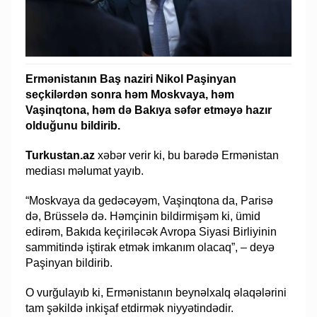
Ermənistanın Baş naziri Nikol Paşinyan
seçkilərdən sonra həm Moskvaya, həm
Vaşinqtona, həm də Bakıya səfər etməyə hazır
olduğunu bildirib.
Turkustan.az
xəbər verir ki, bu barədə Ermənistan
mediası məlumat yayıb.
“Moskvaya da gedəcəyəm, Vaşinqtona da, Parisə
də, Brüsselə də. Həmçinin bildirmişəm ki, ümid
edirəm, Bakıda keçiriləcək Avropa Siyasi Birliyinin
sammitində iştirak etmək imkanım olacaq”, – deyə
Paşinyan bildirib.
O vurğulayıb ki, Ermənistanın beynəlxalq əlaqələrini
tam şəkildə inkişaf etdirmək niyyətindədir.