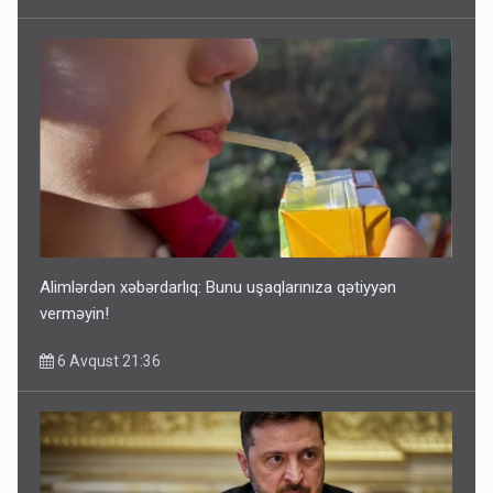
Alimlərdən xəbərdarlıq: Bunu uşaqlarınıza qətiyyən
verməyin!
6 Avqust 21:36