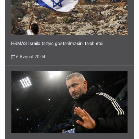
HƏMAS İsrailə təzyiq göstərilməsini tələb etdi
6 Avqust 20:04