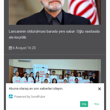
Laricaninin öldürülməsi barədə yeni xəbər: Oğlu vasitəsilə
ələ keçirilib
6 Avqust 16:20
×
Abunə olaraq ən son xəbərləri izləyin.
Powered by SendPulse
Hə
Yox