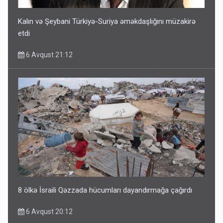
Kalın və Şeybani Türkiyə-Suriya əməkdaşlığını müzakirə
etdi
6 Avqust 21:12
8 ölkə İsraili Qəzzada hücumları dayandırmağa çağırdı
6 Avqust 20:12