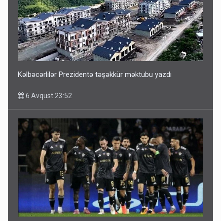
ŞOK! David Seliverstov ölkədən qaçdı
6 Avqust 14:14
Kəlbəcərlilər Prezidentə təşəkkür məktubu yazdı
6 Avqust 23:52
Bu ölkələrə şəxsiyyət vəsiqəsi ilə gedə biləcəksiniz -
SİYAHI
6 Avqust 10:53