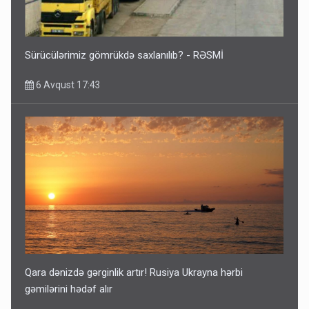
Sürücülərimiz gömrükdə saxlanılıb? - RƏSMİ
6 Avqust 17:43
Qara dənizdə gərginlik artır! Rusiya Ukrayna hərbi
gəmilərini hədəf alır