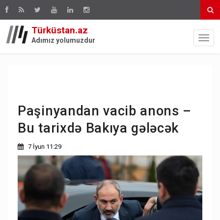
Türküstan.az
Adımız yolumuzdur
Paşinyandan vacib anons –
Bu tarixdə Bakıya gələcək
7 İyun 11:29