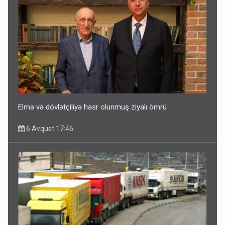
Elmə və dövlətçiliyə həsr olunmuş ziyalı ömrü
6 Avqust 17:46