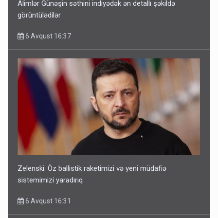
Alimlər Günəşin səthini indiyədək ən detallı şəkildə
görüntülədilər
6 Avqust 16:37
Zelenski: Öz ballistik raketimizi və yeni müdafiə
sistemimizi yaradırıq
6 Avqust 16:31