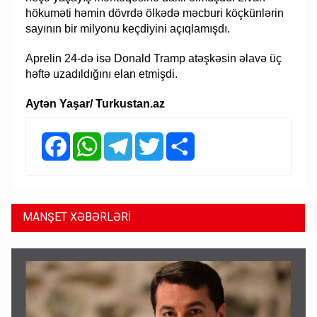
hökuməti həmin dövrdə ölkədə məcburi köçkünlərin
sayının bir milyonu keçdiyini açıqlamışdı.
Aprelin 24-də isə Donald Tramp atəşkəsin əlavə üç
həftə uzadıldığını elan etmişdi.
Aytən Yaşar/ Turkustan.az
Facebook
WhatsApp
Telegram
Twitter
Share
MANŞET XƏBƏRLƏRİ