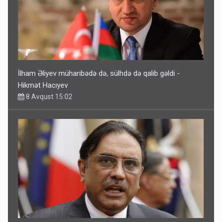
İlham Əliyev müharibədə də, sülhdə də qalib gəldi -
Hikmət Hacıyev
8 Avqust 15:02