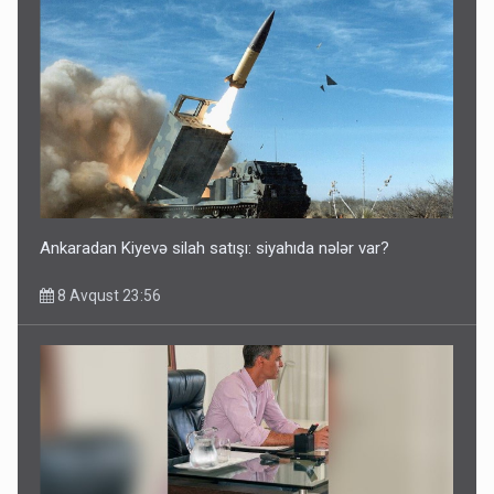
Azərbaycan bundan hər il 3 milyard dollar qazanacaq
8 Avqust 23:33
Ankaradan Kiyevə silah satışı: siyahıda nələr var?
8 Avqust 23:56