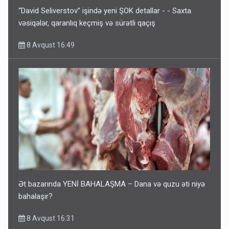
“David Seliverstov” işində yeni ŞOK detallar - - Saxta
vəsiqələr, qaranlıq keçmiş və sürətli qaçış
8 Avqust 16:49
Ət bazarında YENİ BAHALAŞMA – Dana və quzu əti niyə
bahalaşır?
8 Avqust 16:31