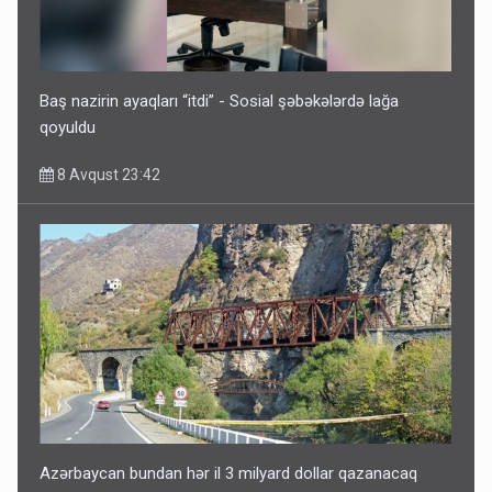
İrəvan dünyaya Azərbaycan üzərindən çıxır – Mühüm
etiraf
8 Avqust 23:19
Baş nazirin ayaqları “itdi” - Sosial şəbəkələrdə lağa
qoyuldu
8 Avqust 23:42
Paşinyan Əliyevə zəng etməsindən danışdı
8 Avqust 16:18
Azərbaycan bundan hər il 3 milyard dollar qazanacaq