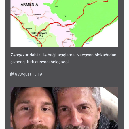
Zəngəzur dəhlizi ilə bağlı açıqlama: Naxçıvan blokadadan
çıxacaq, türk dünyası birləşəcək
8 Avqust 15:19