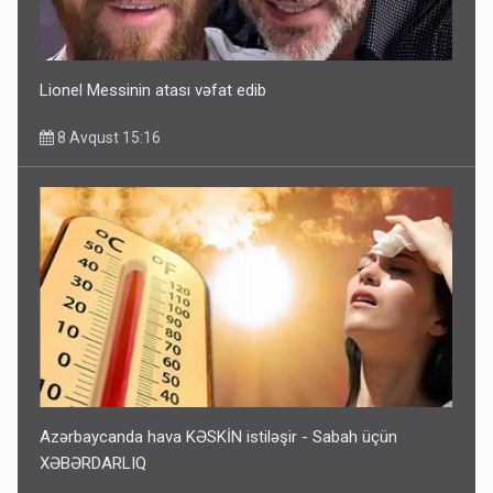
Lionel Messinin atası vəfat edib
8 Avqust 15:16
Azərbaycanda hava KƏSKİN istiləşir - Sabah üçün
XƏBƏRDARLIQ