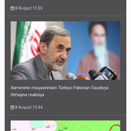
8 Avqust 15:55
Xameninin müşavirindən Türkiyə-Pakistan-Səudiyyə
ittifaqına reaksiya
8 Avqust 15:44