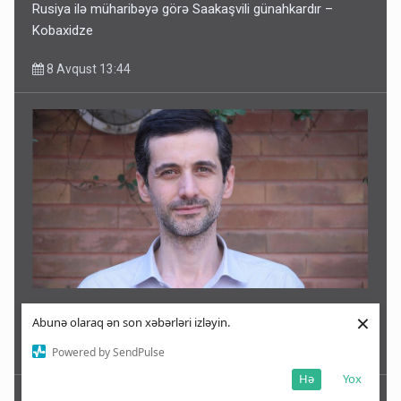
Rusiya ilə müharibəyə görə Saakaşvili günahkardır –
Kobaxidze
8 Avqust 13:44
Məsud Pezeşkianın oğlu türkcə danışdı - VİDEO
×
Abunə olaraq ən son xəbərləri izləyin.
8 Avqust 13:30
Powered by SendPulse
Hə
Yox