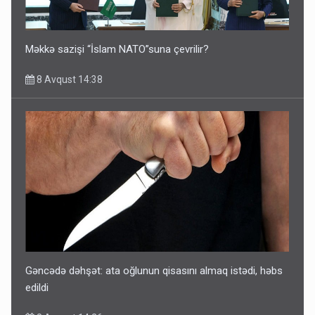
Məkkə sazişi “İslam NATO”suna çevrilir?
8 Avqust 14:38
Gəncədə dəhşət: ata oğlunun qisasını almaq istədi, həbs
edildi