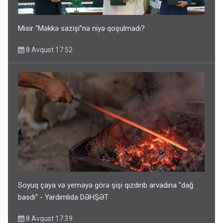
Misir “Məkkə sazişi”nə niyə qoşulmadı?
8 Avqust 17:52
Soyuq çaya və yeməyə görə şişi qızdırıb arvadına "dağ
basdı" - Yardımlıda DƏHŞƏT
8 Avqust 17:39