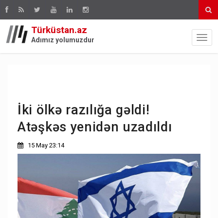
Türküstan.az
Adımız yolumuzdur
İki ölkə razılığa gəldi!
Atəşkəs yenidən uzadıldı
15 May 23:14