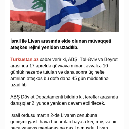
İsrail ilə Livan arasında əldə olunan müvəqqəti
atəşkəs rejimi yenidən uzadılıb.
Turkustan.az
xəbər verir ki, ABŞ, Təl-Əviv və Beyrut
arasında 17 apreldə qüvvəyə minən, əvvəlcə 10
günlük nəzərdə tutulan və daha sonra üç həftə
artırılan atəşkəs bu dəfə daha 45 gün müddətinə
uzadılıb.
ABŞ Dövlət Departamenti bildirib ki, tərəflər arasında
danışıqlar 2 iyunda yenidən davam etdiriləcək.
İsrail ordusu martın 2-də Livanın cənubuna
genişmiqyaslı hava hücumları həyata keçirmiş və bir
neçə yaşayış məntəqəsinə daxil olmuşdu. Livan