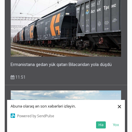
Ermənistana gedən yük qatarı Biləcəridən yola düşdü
11:51
×
Abunə olaraq ən son xəbərləri izləyin.
Powered by SendPulse
Hə
Yox