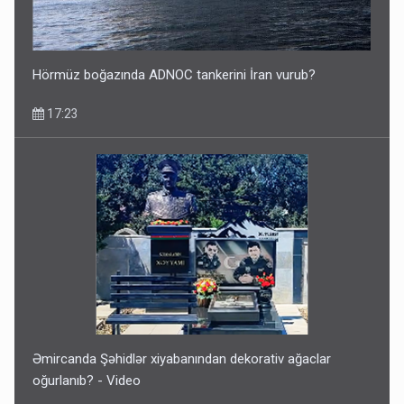
Hörmüz boğazında ADNOC tankerini İran vurub?
17:23
Əmircanda Şəhidlər xiyabanından dekorativ ağaclar
oğurlanıb? - Video