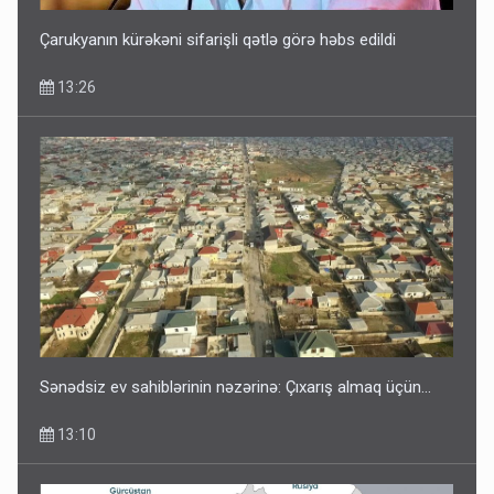
Çarukyanın kürəkəni sifarişli qətlə görə həbs edildi
13:26
Sənədsiz ev sahiblərinin nəzərinə: Çıxarış almaq üçün...
13:10