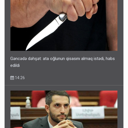
Gəncədə dəhşət: ata oğlunun qisasını almaq istədi, həbs
edildi
14:26