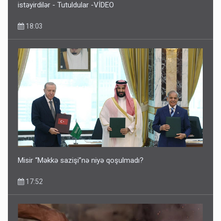
istəyirdilər - Tutuldular -VİDEO
18:03
İlham Əliyev müharibədə də, sülhdə də qalib gəldi -
Hikmət Hacıyev
15:02
Misir “Məkkə sazişi”nə niyə qoşulmadı?
17:52