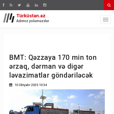
Türküstan.az
Adımız yolumuzdur
BMT: Qəzzaya 170 min ton
ərzaq, dərman və digər
ləvazimatlar göndəriləcək
10 Oktyabr 2025 10:34