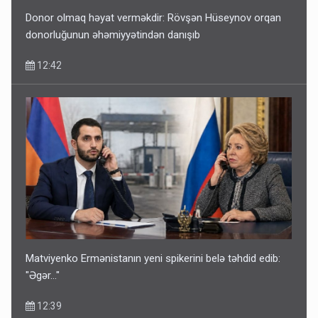
Donor olmaq həyat verməkdir: Rövşən Hüseynov orqan
donorluğunun əhəmiyyətindən danışıb
12:42
Matviyenko Ermənistanın yeni spikerini belə təhdid edib:
"Əgər..."
12:39