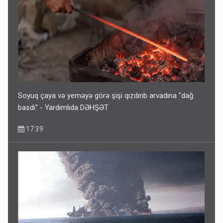
Pakistan prezidentindən Azərbaycanla bağlı açıqlama
13:58
Soyuq çaya və yeməyə görə şişi qızdırıb arvadına "dağ
basdı" - Yardımlıda DƏHŞƏT
17:39