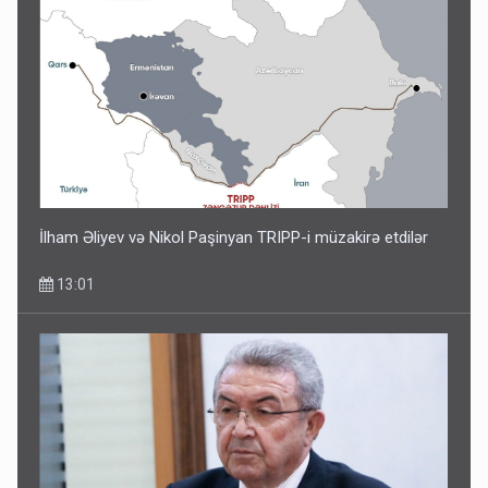
İlham Əliyev və Nikol Paşinyan TRIPP-i müzakirə etdilər
13:01