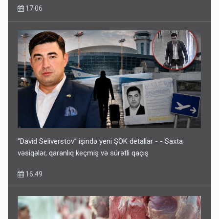
17:06
“David Seliverstov” işində yeni ŞOK detallar - - Saxta
vəsiqələr, qaranlıq keçmiş və sürətli qaçış
16:49