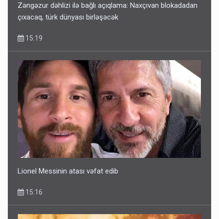
Zəngəzur dəhlizi ilə bağlı açıqlama: Naxçıvan blokadadan
çıxacaq, türk dünyası birləşəcək
15:19
Lionel Messinin atası vəfat edib
15:16