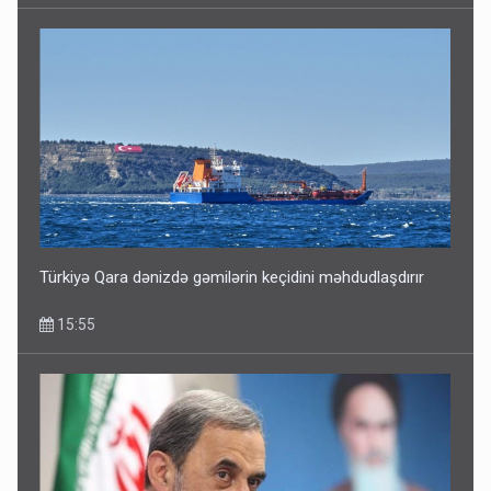
Türkiyə Qara dənizdə gəmilərin keçidini məhdudlaşdırır
15:55