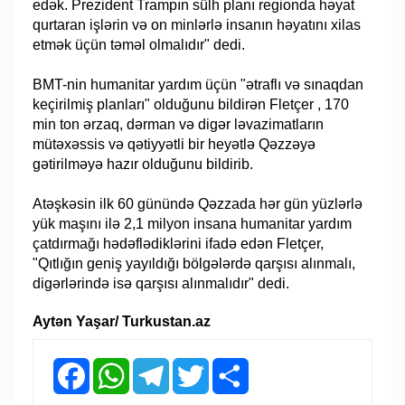
edək. Prezident Trampın sülh planı regionda həyat
qurtaran işlərin və on minlərlə insanın həyatını xilas
etmək üçün təməl olmalıdır" dedi.
BMT-nin humanitar yardım üçün "ətraflı və sınaqdan
keçirilmiş planları" olduğunu bildirən Fletçer , 170
min ton ərzaq, dərman və digər ləvazimatların
mütəxəssis və qətiyyətli bir heyətlə Qəzzəyə
gətirilməyə hazır olduğunu bildirib.
Atəşkəsin ilk 60 günündə Qəzzada hər gün yüzlərlə
yük maşını ilə 2,1 milyon insana humanitar yardım
çatdırmağı hədəflədiklərini ifadə edən Fletçer,
"Qıtlığın geniş yayıldığı bölgələrdə qarşısı alınmalı,
digərlərində isə qarşısı alınmalıdır" dedi.
Aytən Yaşar/ Turkustan.az
Facebook
WhatsApp
Telegram
Twitter
Share