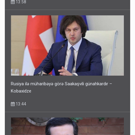
13:58
Rusiya ilə müharibəyə görə Saakaşvili günahkardır –
Kobaxidze
13:44