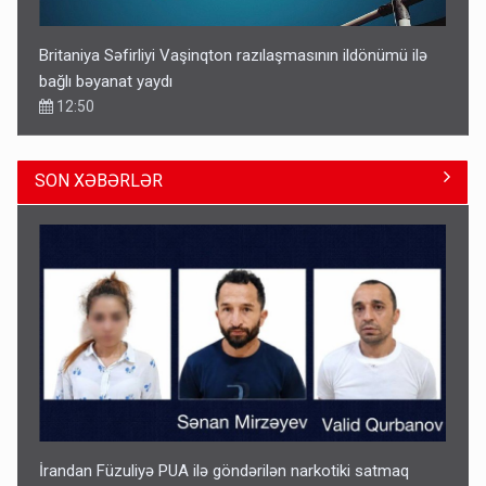
Britaniya Səfirliyi Vaşinqton razılaşmasının ildönümü ilə
bağlı bəyanat yaydı
12:50
SON XƏBƏRLƏR
Paşinyan Əliyevə zəng etməsindən danışdı
16:18
İrandan Füzuliyə PUA ilə göndərilən narkotiki satmaq