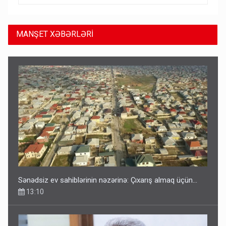
MANŞET XƏBƏRLƏRİ
Sənədsiz ev sahiblərinin nəzərinə: Çıxarış almaq üçün...
13:10