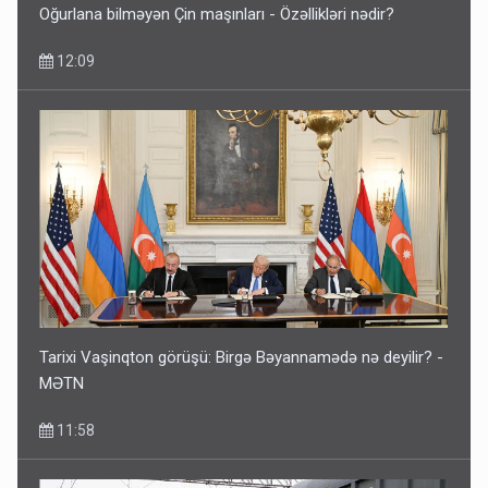
Oğurlana bilməyən Çin maşınları - Özəllikləri nədir?
12:09
Tarixi Vaşinqton görüşü: Birgə Bəyannamədə nə deyilir? -
MƏTN
11:58