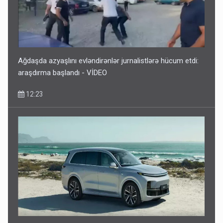
Ağdaşda azyaşlını evləndirənlər jurnalistlərə hücum etdi:
araşdırma başlandı - VİDEO
12:23