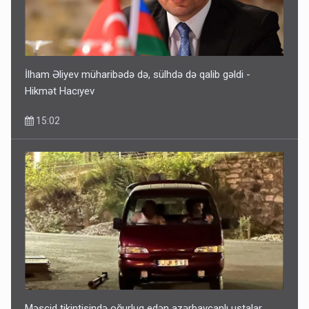
İlham Əliyev müharibədə də, sülhdə də qalib gəldi -
Hikmət Hacıyev
15:02
Məscid tikintisində oğurluq edən azərbaycanlı ustalar