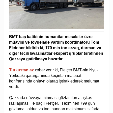
BMT baş katibinin humanitar məsələlər üzrə
müavini və fövqəladə yardım koordinatoru Tom
Fletcher bildirib ki, 170 min ton ərzaq, dərman və
digər təcili ləvazimatlar ekspert qruplar tərəfindən
Qəzzaya gətirilməyə hazırdır.
Turkustan.az
xəbər verir ki, Fletçer BMT-nin Nyu-
Yorkdakı qərargahında keçirilən mətbuat
konfransında onlayn olaraq iştirak edərək məlumat
verdi.
Qəzzada qüvvəyə minməsi gözlənilən atəşkəs
razılaşması ilə bağlı Fletçer, "Təxminən 799 gün
gözləməli olduq və indi bundan maksimum istifadə