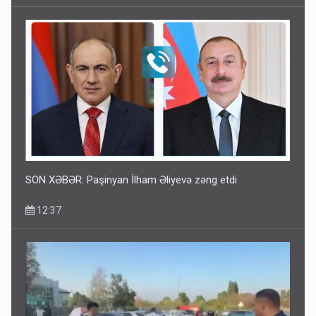
SON XƏBƏR: Paşinyan İlham Əliyevə zəng etdi
12:37