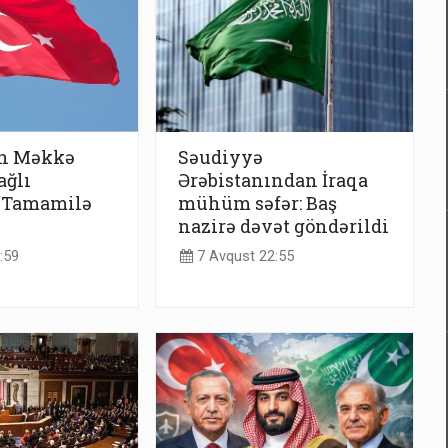
n Məkkə
Səudiyyə
ağlı
Ərəbistanından İraqa
 “Tamamilə
mühüm səfər: Baş
nazirə dəvət göndərildi
:59
7 Avqust 22:55