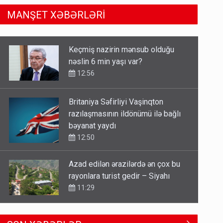
MANŞET XƏBƏRLƏRİ
Britaniya Səfirliyi Vaşinqton
razılaşmasının ildönümü ilə bağlı
bəyanat yaydı
12:50
Azad edilən ərazilərdə ən çox bu
rayonlara turist gedir – Siyahı
11:29
Xocavənddə traktor minaya düşdü
11:02
Pakistan prezidentindən