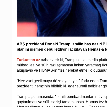
ABŞ prezidenti Donald Tramp İsrailin baş naziri 
planını qismən qəbul etdiyini açıqlayan Həmas-a t
Turkustan.az
xəbər verir ki, Tramp sosial media platf
mübadiləsi və sülh razılaşmasına imkan yaratmaq ü
alqışlayıb və HƏMAS-ın “tez hərəkət etməli olduğunu”
“Heç vaxt gecikməyə dözməyəcəyini” ifadə edən Tramp
prezidenti həmçinin bildirib ki, əgər sürətli tədbirlər 
Tramp açıqlamasında: "İsraili bombardmanları müvəqqə
qaytarılması və sülh sazişi tamamlansın. Həmas tez hə