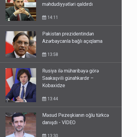
məhdudiyyətləri qaldırdı
14:11
Pakistan prezidentindən
Azərbaycanla bağlı açıqlama
13:58
Rusiya ilə müharibəyə görə
Saakaşvili günahkardır –
Kobaxidze
13:44
Məsud Pezeşkianın oğlu türkcə
danışdı - VİDEO
13:30