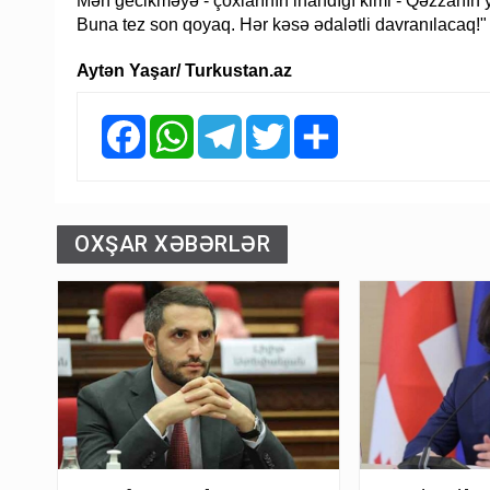
Mən gecikməyə - çoxlarının inandığı kimi - Qəzzanın
Buna tez son qoyaq. Hər kəsə ədalətli davranılacaq!"
Aytən Yaşar/ Turkustan.az
Facebook
WhatsApp
Telegram
Twitter
Share
OXŞAR XƏBƏRLƏR