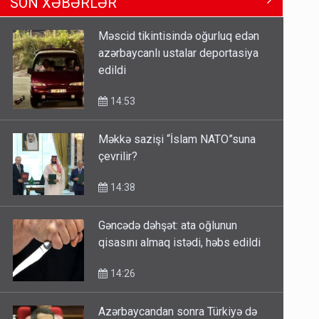
SON XƏBƏRLƏR
Azərbaycanla bağlı açıqlama
13:58
Məscid tikintisində oğurluq edən
azərbaycanlı ustalar deportasiya
Sənədsiz ev sahiblərinin nəzərinə:
edildi
Çıxarış almaq üçün...
13:10
14:53
Məkkə sazişi “İslam NATO”suna
Keçmiş nazirin mənsub olduğu
çevrilir?
nəslin 6 min yaşı var?
12:56
14:38
Gəncədə dəhşət: ata oğlunun
qisasını almaq istədi, həbs edildi
14:26
Azərbaycandan sonra Türkiyə də