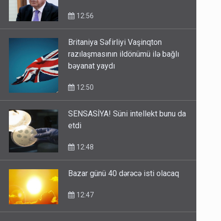
12:56
Britaniya Səfirliyi Vaşinqton
razılaşmasının ildönümü ilə bağlı
bəyanat yaydı
12:50
SENSASİYA! Süni intellekt bunu da
etdi
12:48
Bazar günü 40 dərəcə isti olacaq
12:47