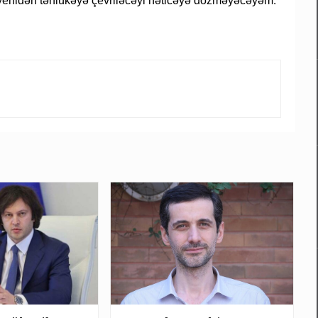
 yenidən təhlükəyə çevriləcəyi nəticəyə dözməyəcəyəm.