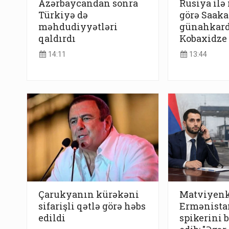
Azərbaycandan sonra
Rusiya ilə
Türkiyə də
görə Saaka
məhdudiyyətləri
günahkard
qaldırdı
Kobaxidze
14:11
13:44
Çarukyanın kürəkəni
Matviyen
sifarişli qətlə görə həbs
Ermənista
edildi
spikerini 