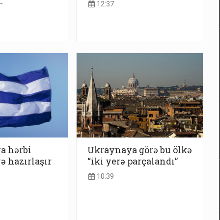
."
12:37
a hərbi
Ukraynaya görə bu ölkə
 hazırlaşır
“iki yerə parçalandı”
10:39