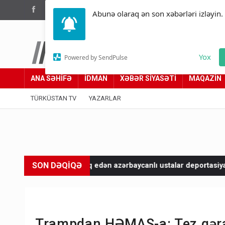
(012) 449 94 05
Abunə olaraq ən son xəbərləri izləyin.
Türküstan.az
Yox
Powered by SendPulse
Adımız yolumuzdur
ANA SƏHİFƏ
İDMAN
XƏBƏR SİYASƏTİ
MAQAZİN
TÜRKÜSTAN TV
YAZARLAR
SON DƏQİQƏ
uq edən azərbaycanlı ustalar deportasiya edildi
Məkkə sazişi
Trampdan HƏMAS-a: Tez qəra