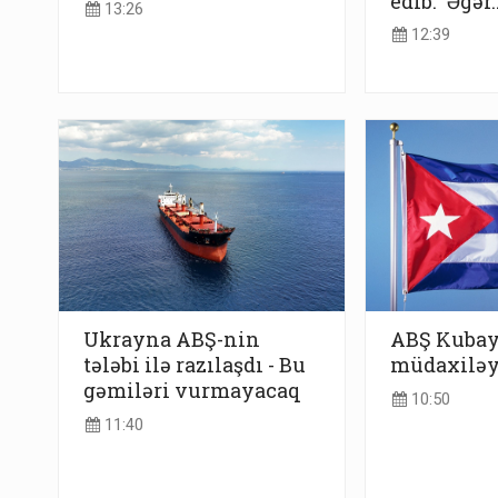
edib: "Əgər..
13:26
12:39
Ukrayna ABŞ-nin
ABŞ Kubay
tələbi ilə razılaşdı - Bu
müdaxiləyə
gəmiləri vurmayacaq
10:50
11:40