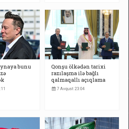
ynaya bunu
Qonşu ölkədən tarixi
azə
razılaşma ilə bağlı
ək
qalmaqallı açıqlama
:11
7 Avqust 23:04