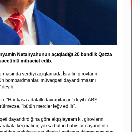
Binyamin Netanyahunun açıqladığı 20 bəndlik Qəzza
əəccüblü müraciət edib.
ormasında verdiyi açıqlamada İsrailin girovların
çün bombardmanları müvəqqəti dayandırmasını
 deyib.
, “Hər kəsə ədalətli davranılacaq” deyib. ABŞ
görülməzsə, "bütün mərclər ləğv edilir".
ti dayandırdığına görə alqışlayıram ki, girovların
rəkətə keçməlidir, yoxsa bütün bahislər dayandırılır.