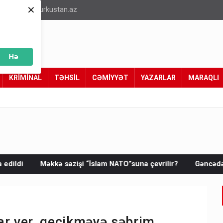
×
info@turkustan.az
Hə
KRİMİNAL
TƏHSİL
CƏMİYYƏT
YAZARLAR
MARAQLI
 “İslam NATO”suna çevrilir?
Gəncədə dəhşət: ata oğlunun qisa
r ver, gecikməyə səbrim