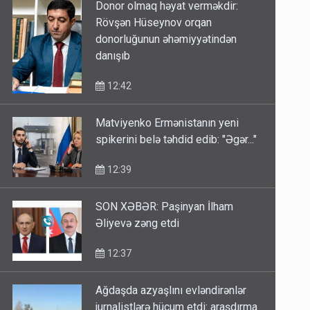
Donor olmaq həyat verməkdir:
Rövşən Hüseynov orqan
donorluğunun əhəmiyyətindən
danışıb
12:42
Matviyenko Ermənistanın yeni
spikerini belə təhdid edib: "Əgər..."
12:39
SON XƏBƏR: Paşinyan İlham
Əliyevə zəng etdi
12:37
Ağdaşda azyaşlını evləndirənlər
jurnalistlərə hücum etdi: araşdırma