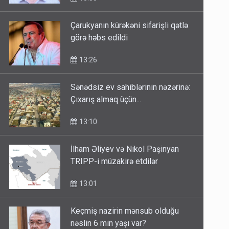
Çarukyanın kürəkəni sifarişli qətlə
görə həbs edildi
13:26
Sənədsiz ev sahiblərinin nəzərinə:
Çıxarış almaq üçün...
13:10
İlham Əliyev və Nikol Paşinyan
TRIPP-i müzakirə etdilər
13:01
Keçmiş nazirin mənsub olduğu
nəslin 6 min yaşı var?