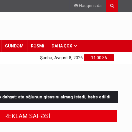
Haqqımızda
GÜNDƏM
RƏSMİ
DAHA ÇOX
Şənbə, Avqust 8, 2026
11:00:38
sını almaq istədi, həbs edildi
Azərbaycandan sonra Türkiyə 
REKLAM SAHƏSİ