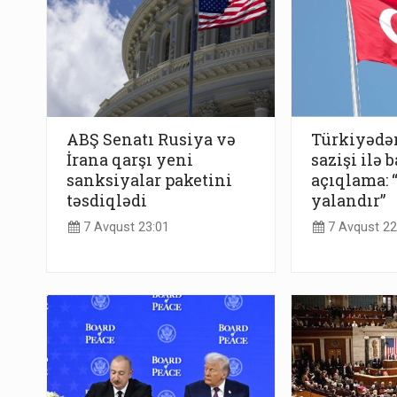
ABŞ Senatı Rusiya və
Türkiyədə
İrana qarşı yeni
sazişi ilə b
sanksiyalar paketini
açıqlama:
təsdiqlədi
yalandır”
7 Avqust 23:01
7 Avqust 22