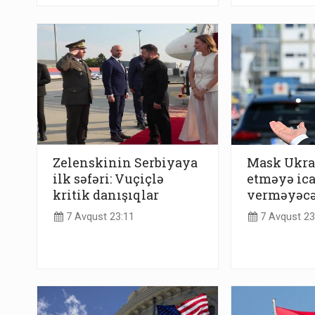
Zelenskinin Serbiyaya
Mask Ukra
ilk səfəri: Vuçiçlə
etməyə ic
kritik danışıqlar
verməyəc
7 Avqust 23:11
7 Avqust 23