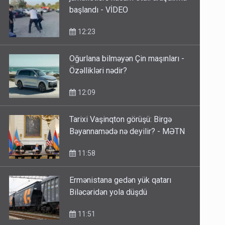
başlandı - VİDEO
12:23
Oğurlana bilməyən Çin maşınları -
Özəllikləri nədir?
12:09
Tarixi Vaşinqton görüşü: Birgə
Bəyannamədə nə deyilir? - MƏTN
11:58
Ermənistana gedən yük qatarı
Biləcəridən yola düşdü
11:51