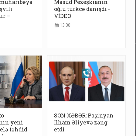
 müharibəyə
Məsud Pezeşkianın
şvili
oğlu türkcə danışdı -
ır –
VİDEO
13:30
ko
SON XƏBƏR: Paşinyan
nın yeni
İlham Əliyevə zəng
belə təhdid
etdi