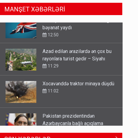
MANŞET XƏBƏRLƏRİ
Azad edilən ərazilərdə ən çox bu
rayonlara turist gedir – Siyahı
11:29
Xocavənddə traktor minaya düşdü
11:02
Pakistan prezidentindən
Azərbaycanla bağlı açıqlama
13:58
Sənədsiz ev sahiblərinin nəzərinə:
SON XƏBƏRLƏR
Çıxarış almaq üçün...