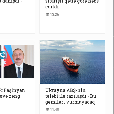
 danışdı -
sifarişli qətlə görə həbs
edildi
13:26
: Paşinyan
Ukrayna ABŞ-nin
yevə zəng
tələbi ilə razılaşdı - Bu
gəmiləri vurmayacaq
11:40