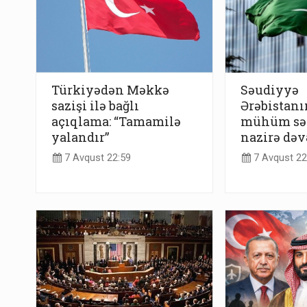
Türkiyədən Məkkə
Səudiyyə
sazişi ilə bağlı
Ərəbistanı
açıqlama: “Tamamilə
mühüm səf
yalandır”
nazirə dəv
7 Avqust 22:59
7 Avqust 22