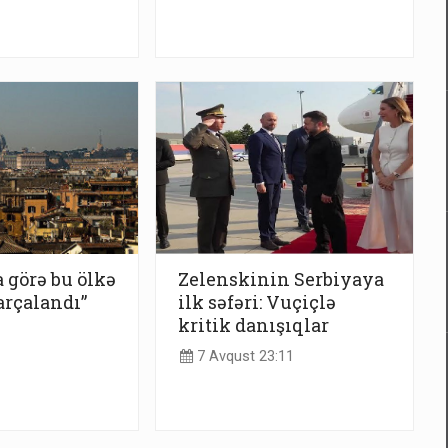
görə bu ölkə
Zelenskinin Serbiyaya
arçalandı”
ilk səfəri: Vuçiçlə
kritik danışıqlar
7 Avqust 23:11