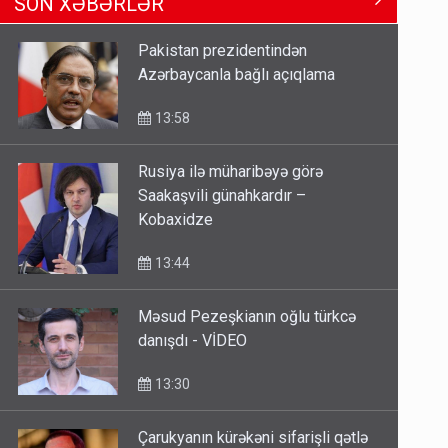
13:10
Pakistan prezidentindən
Azərbaycanla bağlı açıqlama
Keçmiş nazirin mənsub olduğu
nəslin 6 min yaşı var?
13:58
12:56
Rusiya ilə müharibəyə görə
Saakaşvili günahkardır –
Britaniya Səfirliyi Vaşinqton
Kobaxidze
razılaşmasının ildönümü ilə bağlı
bəyanat yaydı
13:44
12:50
Məsud Pezeşkianın oğlu türkcə
danışdı - VİDEO
13:30
Çarukyanın kürəkəni sifarişli qətlə
görə həbs edildi