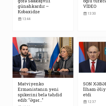
görə Saakaşvili
oğlu türkcə
günahkardır –
VİDEO
Kobaxidze
13:30
13:44
Matviyenko
SON XƏBƏR
Ermənistanın yeni
İlham Əli
spikerini belə təhdid
etdi
edib: "Əgər..."
12:37