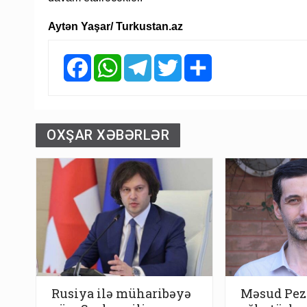
Aytən Yaşar/ Turkustan.az
Facebook
WhatsApp
Telegram
Twitter
Share
OXŞAR XƏBƏRLƏR
Rusiya ilə müharibəyə
Məsud Pez