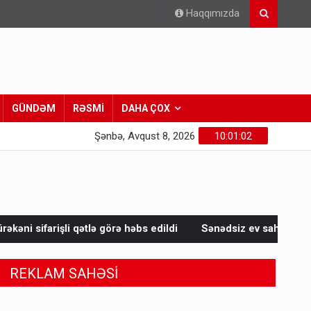
Haqqımızda
GÜNDƏM
RƏSMİ
DAHA ÇOX
Şənbə, Avqust 8, 2026
10:01:03
görə həbs edildi
Sənədsiz ev sahiblərinin nəzərinə: Çıxarış a
REKLAM SAHƏSİ