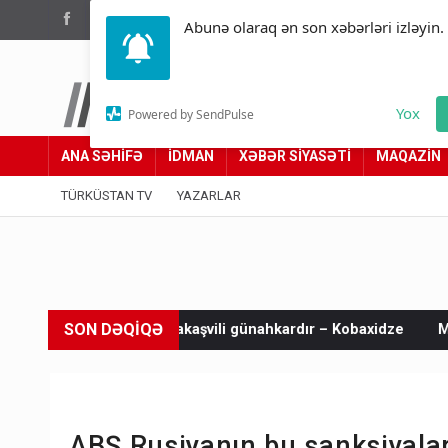
(012) 449 94 05
Abunə olaraq ən son xəbərləri izləyin.
Türküstan.az
Yox
Powered by SendPulse
Adımız yolumuzdur
ANA SƏHİFƏ
İDMAN
XƏBƏR SİYASƏTİ
MAQAZİN
TÜRKÜSTAN TV
YAZARLAR
SON DƏQİQƏ
ə Saakaşvili günahkardır – Kobaxidze
Məsud Pezeşkianın oğl
ABŞ Rusiyanın bu sanksiyaları