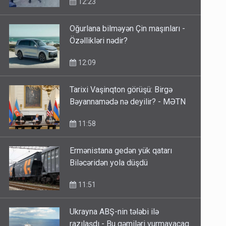
Oğurlana bilməyən Çin maşınları -
Özəllikləri nədir?
12:09
Tarixi Vaşinqton görüşü: Birgə
Bəyannamədə nə deyilir? - MƏTN
11:58
Ermənistana gedən yük qatarı
Biləcəridən yola düşdü
11:51
Ukrayna ABŞ-nin tələbi ilə
razılaşdı - Bu gəmiləri vurmayacaq