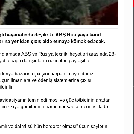
lı bəyanatında deyilir ki, ABŞ Rusiyaya kənd
larına yenidən çıxış əldə etməyə kömək edəcək.
açıqlamada ABŞ və Rusiya texniki heyətləri arasında 23-
tlə bağlı danışıqların nəticələri paylaşılıb.
 dünya bazarına çıxışını bərpa etməyə, dəniz
 üçün limanlara və ödəniş sistemlərinə çıxışı
irilir.
aviqasiyanın təmin edilməsi və güc tətbiqinin aradan
 kommersiya gəmilərinin hərbi məqsədlər üçün istifadə
mlı və daimi sülhün bərqərar olması” üçün səylərini