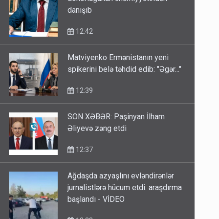
danışıb
12:42
Matviyenko Ermənistanın yeni
spikerini belə təhdid edib: "Əgər..."
12:39
SON XƏBƏR: Paşinyan İlham
Əliyevə zəng etdi
12:37
Ağdaşda azyaşlını evləndirənlər
jurnalistlərə hücum etdi: araşdırma
başlandı - VİDEO
12:23