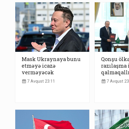
Mask Ukraynaya bunu
Qonşu ölkə
etməyə icazə
razılaşma i
verməyəcək
qalmaqall
7 Avqust 23:11
7 Avqust 23