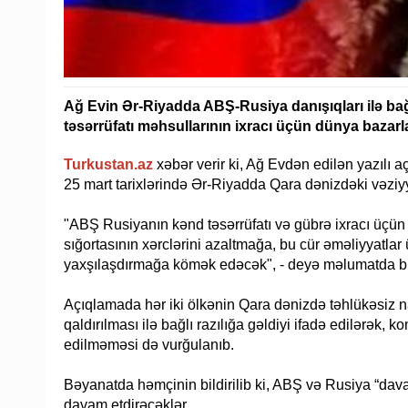
Ağ Evin Ər-Riyadda ABŞ-Rusiya danışıqları ilə bağ
təsərrüfatı məhsullarının ixracı üçün dünya bazar
Turkustan.az
xəbər verir ki, Ağ Evdən edilən yazılı 
25 ​​mart tarixlərində Ər-Riyadda Qara dənizdəki vəziyyə
"ABŞ Rusiyanın kənd təsərrüfatı və gübrə ixracı üçün
sığortasının xərclərini azaltmağa, bu cür əməliyyatlar
yaxşılaşdırmağa kömək edəcək", - deyə məlumatda bild
Açıqlamada hər iki ölkənin Qara dənizdə təhlükəsiz n
qaldırılması ilə bağlı razılığa gəldiyi ifadə edilərək,
edilməməsi də vurğulanıb.
Bəyanatda həmçinin bildirilib ki, ABŞ və Rusiya “dava
davam etdirəcəklər.