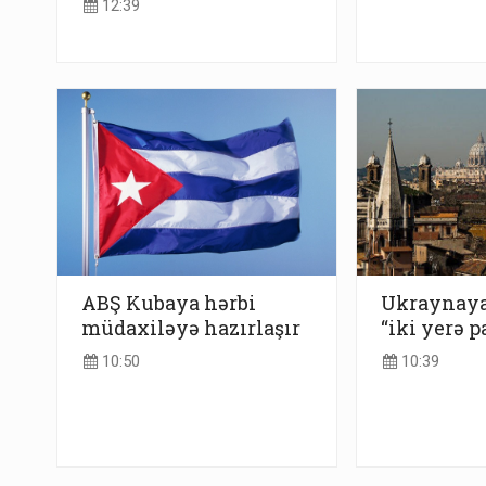
12:39
ABŞ Kubaya hərbi
Ukraynaya 
müdaxiləyə hazırlaşır
“iki yerə p
10:50
10:39