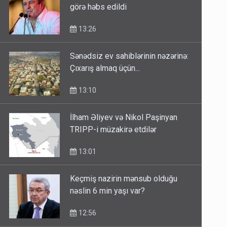
13:26
Sənədsiz ev sahiblərinin nəzərinə:
Çıxarış almaq üçün...
13:10
İlham Əliyev və Nikol Paşinyan
TRIPP-i müzakirə etdilər
13:01
Keçmiş nazirin mənsub olduğu
nəslin 6 min yaşı var?
12:56