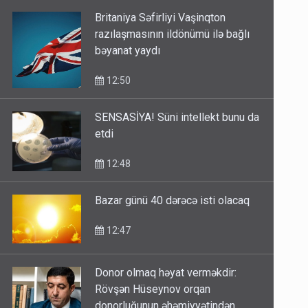
Britaniya Səfirliyi Vaşinqton
razılaşmasının ildönümü ilə bağlı
bəyanat yaydı
12:50
SENSASİYA! Süni intellekt bunu da
etdi
12:48
Bazar günü 40 dərəcə isti olacaq
12:47
Donor olmaq həyat verməkdir:
Rövşən Hüseynov orqan
donorluğunun əhəmiyyətindən