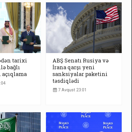
dən tarixi
ABŞ Senatı Rusiya və
lə bağlı
İrana qarşı yeni
ı açıqlama
sanksiyalar paketini
təsdiqlədi
:04
7 Avqust 23:01