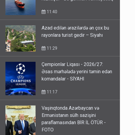
11:40
Azad edilən ərazilərdə ən çox bu
rayonlara turist gedir – Siyahı
11:29
Çempionlar Liqası - 2026/27:
Əsas mərhələdə yerini təmin edən
komandalar - SİYAHI
11:17
Vaşinqtonda Azərbaycan və
Ermənistanın sülh sazişini
paraflamasından BİR İL ÖTÜR -
FOTO