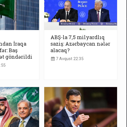
ABŞ-la 7,5 milyardlıq
ndan İraqa
saziş: Azərbaycan nələr
ər: Baş
alacaq?
ət göndərildi
7 Avqust 22:35
:55