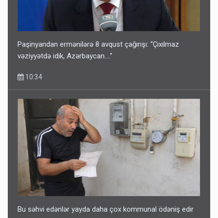
Paşinyandan ermənilərə 8 avqust çağırışı: “Çıxılmaz
vəziyyətdə idik, Azərbaycan….”
10:34
Bu səhvi edənlər yayda daha çox kommunal ödəniş edir