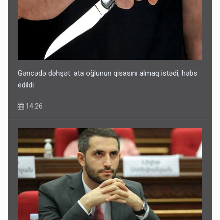
Sənədsiz ev sahiblərinin nəzərinə: Çıxarış almaq üçün...
13:10
Gəncədə dəhşət: ata oğlunun qisasını almaq istədi, həbs
edildi
14:26
Keçmiş nazirin mənsub olduğu nəslin 6 min yaşı var?
12:56