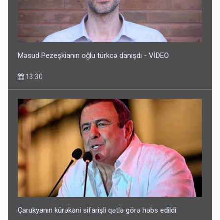
Məsud Pezeşkianın oğlu türkcə danışdı - VİDEO
13:30
Çarukyanın kürəkəni sifarişli qətlə görə həbs edildi