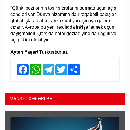
"Çünki bəzilərinin təsir sferalarını qurmaq üçün açıq
cəhdləri var. Dünya nizamına dair rəqabətli baxışlar
qlobal işlərə daha tranzaktual yanaşmaya gətirib
çıxarır. Avropa bu yeni reallıqda inkişaf etmək üçün
dəyişməlidir. Qarşıda nələr gözlədiyinə dair ağıllı və
açıq fikirli olmalıyıq."
Aytən Yaşar/ Turkustan.az
Facebook
WhatsApp
Telegram
Twitter
Share
MANŞET XƏBƏRLƏRİ