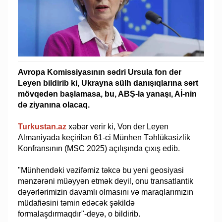
Avropa Komissiyasının sədri Ursula fon der
Leyen bildirib ki, Ukrayna sülh danışıqlarına sərt
mövqedən başlamasa, bu, ABŞ-la yanaşı, Aİ-nin
də ziyanına olacaq.
Turkustan.az
xəbər verir ki, Von der Leyen
Almaniyada keçirilən 61-ci Münhen Təhlükəsizlik
Konfransının (MSC 2025) açılışında çıxış edib.
"Münhendəki vəzifəmiz təkcə bu yeni geosiyasi
mənzərəni müəyyən etmək deyil, onu transatlantik
dəyərlərimizin davamlı olmasını və maraqlarımızın
müdafiəsini təmin edəcək şəkildə
formalaşdırmaqdır"-deyə, o bildirib.