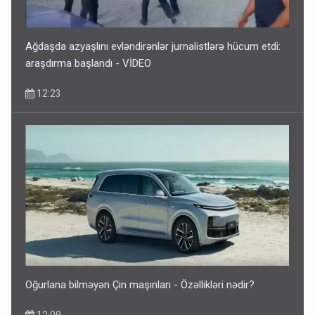
Ağdaşda azyaşlını evləndirənlər jurnalistlərə hücum etdi:
araşdırma başlandı - VİDEO
12:23
Oğurlana bilməyən Çin maşınları - Özəllikləri nədir?
12:09