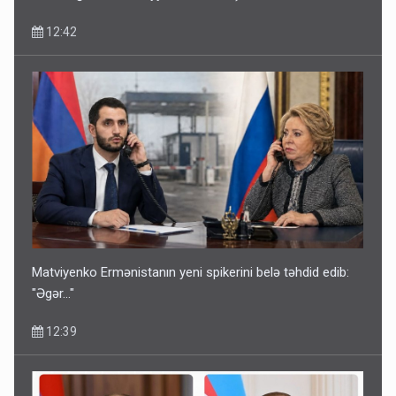
12:42
Matviyenko Ermənistanın yeni spikerini belə təhdid edib:
"Əgər..."
12:39