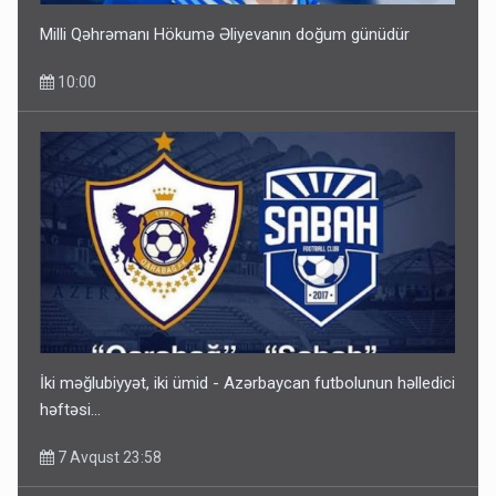
Milli Qəhrəmanı Hökumə Əliyevanın doğum günüdür
10:00
İki məğlubiyyət, iki ümid - Azərbaycan futbolunun həlledici
həftəsi...
7 Avqust 23:58