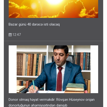
Bazar günü 40 dərəcə isti olacaq
12:47
Donor olmaq həyat verməkdir: Rövşən Hüseynov orqan
donorluğunun əhəmiyyətindən danışıb