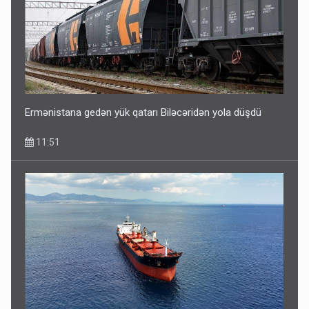
Ermənistana gedən yük qatarı Biləcəridən yola düşdü
11:51