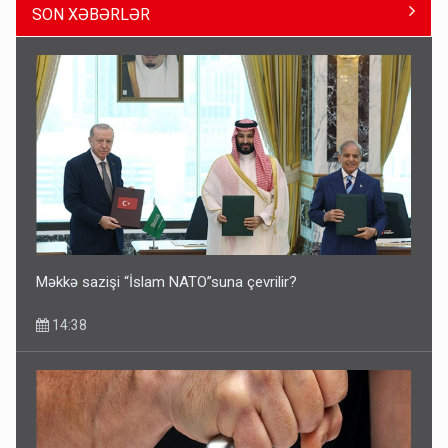
SON XƏBƏRLƏR
Pakistan prezidentindən Azərbaycanla bağlı açıqlama
13:58
Məkkə sazişi “İslam NATO”suna çevrilir?
14:38