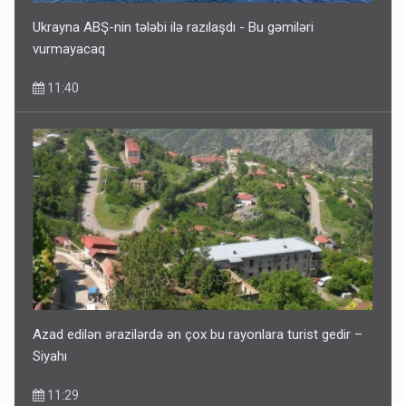
Ukrayna ABŞ-nin tələbi ilə razılaşdı - Bu gəmiləri
vurmayacaq
11:40
Azad edilən ərazilərdə ən çox bu rayonlara turist gedir –
Siyahı
11:29