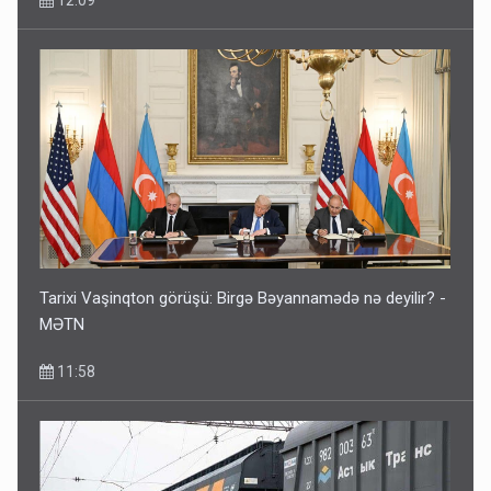
Tarixi Vaşinqton görüşü: Birgə Bəyannamədə nə deyilir? -
MƏTN
11:58