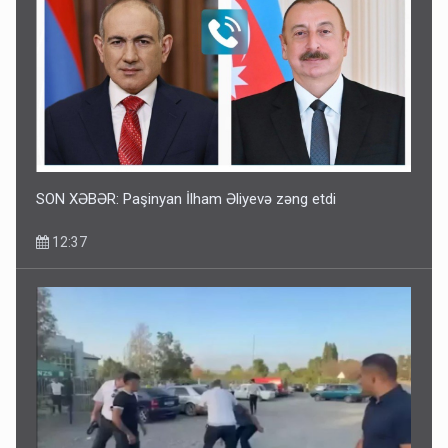
SON XƏBƏR: Paşinyan İlham Əliyevə zəng etdi
12:37