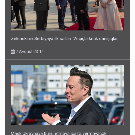
Zelenskinin Serbiyaya ilk səfəri: Vuçiçlə kritik danışıqlar
7 Avqust 23:11
Mask Ukraynaya bunu etməyə icazə verməyəcək