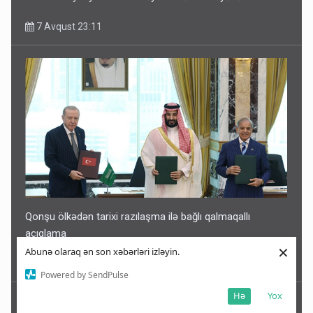
7 Avqust 23:11
Qonşu ölkədən tarixi razılaşma ilə bağlı qalmaqallı
açıqlama
×
Abunə olaraq ən son xəbərləri izləyin.
7 Avqust 23:04
Powered by SendPulse
Hə
Yox