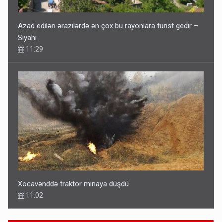
Azad edilən ərazilərdə ən çox bu rayonlara turist gedir –
Siyahı
11:29
Xocavənddə traktor minaya düşdü
11:02