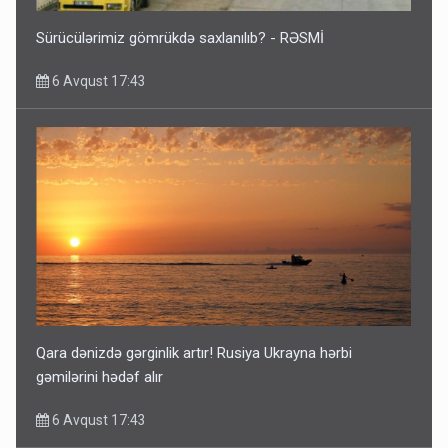
Sürücülərimiz gömrükdə saxlanılıb? - RƏSMİ
6 Avqust 17:43
Qara dənizdə gərginlik artır! Rusiya Ukrayna hərbi
gəmilərini hədəf alır
6 Avqust 17:43