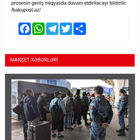
prosesin geniş miqyasda davam etdiriləcəyi bildirilir.
/bakupost.az/
Facebook
WhatsApp
Telegram
Twitter
Share
MANŞET XƏBƏRLƏRİ