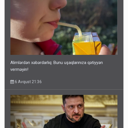
Alimlərdən xəbərdarlıq: Bunu uşaqlarınıza qətiyyən
verməyin!
6 Avqust 21:36