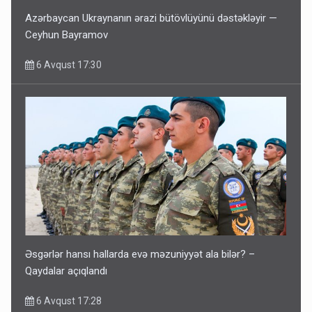
Azərbaycan Ukraynanın ərazi bütövlüyünü dəstəkləyir —
Ceyhun Bayramov
6 Avqust 17:30
Əsgərlər hansı hallarda evə məzuniyyət ala bilər? –
Qaydalar açıqlandı
6 Avqust 17:28