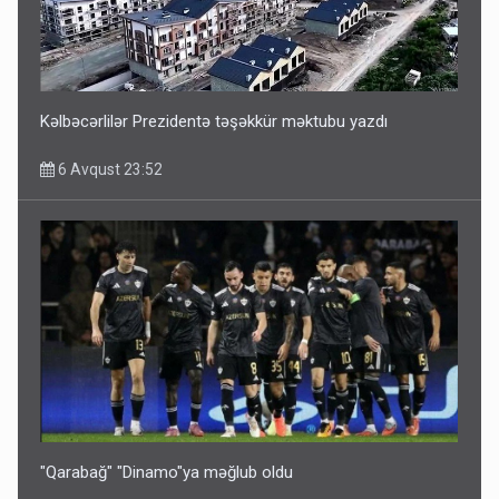
ŞOK! David Seliverstov ölkədən qaçdı
6 Avqust 14:14
Kəlbəcərlilər Prezidentə təşəkkür məktubu yazdı
6 Avqust 23:52
Bu ölkələrə şəxsiyyət vəsiqəsi ilə gedə biləcəksiniz -
SİYAHI
6 Avqust 10:53
"Qarabağ" "Dinamo"ya məğlub oldu