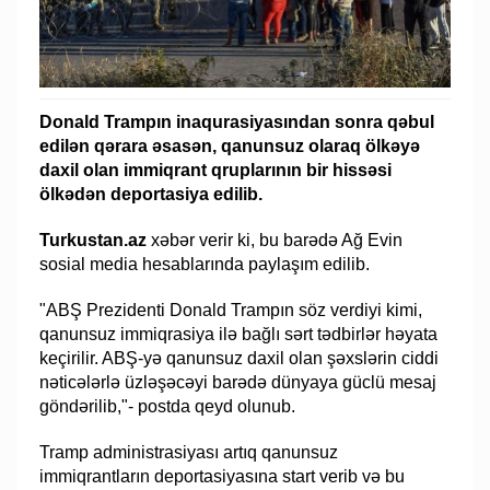
Donald Trampın inaqurasiyasından sonra qəbul
edilən qərara əsasən, qanunsuz olaraq ölkəyə
daxil olan immiqrant qruplarının bir hissəsi
ölkədən deportasiya edilib.
Turkustan.az
xəbər verir ki, bu barədə Ağ Evin
sosial media hesablarında paylaşım edilib.
"ABŞ Prezidenti Donald Trampın söz verdiyi kimi,
qanunsuz immiqrasiya ilə bağlı sərt tədbirlər həyata
keçirilir. ABŞ-yə qanunsuz daxil olan şəxslərin ciddi
nəticələrlə üzləşəcəyi barədə dünyaya güclü mesaj
göndərilib,"- postda qeyd olunub.
Tramp administrasiyası artıq qanunsuz
immiqrantların deportasiyasına start verib və bu