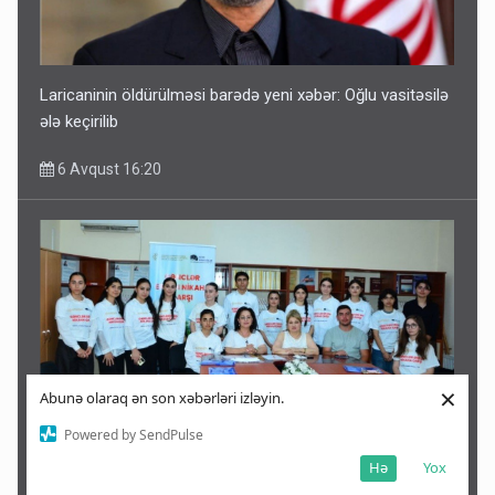
Laricaninin öldürülməsi barədə yeni xəbər: Oğlu vasitəsilə
ələ keçirilib
6 Avqust 16:20
×
Abunə olaraq ən son xəbərləri izləyin.
Powered by SendPulse
Hə
Yox
Qəbələdə gənclər erkən nikahın fəsadları barədə