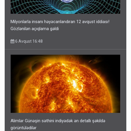
Milyonlarla insanı həyəcanlandıran 12 avqust iddiası!
Gözlənilən açıqlama gəldi
6 Avqust 16:48
Alimlər Günəşin səthini indiyədək ən detallı şəkildə
görüntülədilər