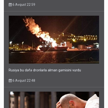
6 Avqust 22:59
Ərdoğana sui-qəsd planının iştirakçısı detalları açıqladı
5 Avqust 16:56
Rusiya bu dəfə dronlarla alman gəmisini vurdu
6 Avqust 22:48