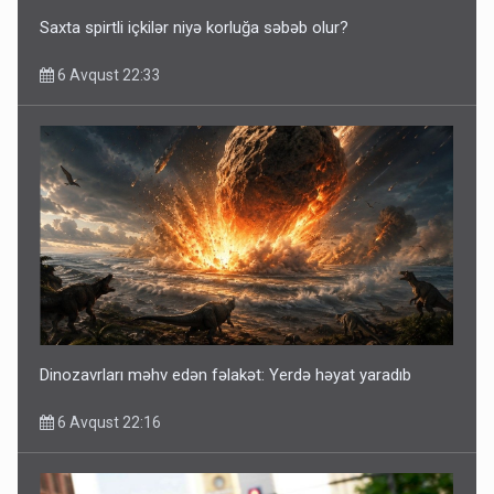
Saxta spirtli içkilər niyə korluğa səbəb olur?
6 Avqust 22:33
Dinozavrları məhv edən fəlakət: Yerdə həyat yaradıb
6 Avqust 22:16