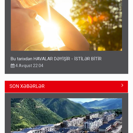
Bu tarixdən HAVALAR DƏYİŞİR - İSTİLƏR BİTİR
4 Avqust 22:04
SON XƏBƏRLƏR