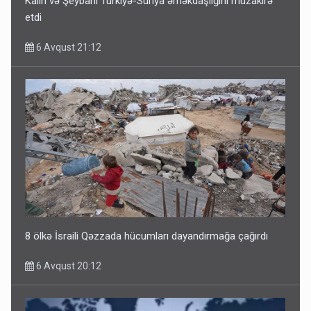
Kalın və Şeybani Türkiyə-Suriya əməkdaşlığını müzakirə
etdi
6 Avqust 21:12
8 ölkə İsraili Qəzzada hücumları dayandırmağa çağırdı
6 Avqust 20:12