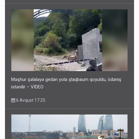
Məşhur şəlaləyə gedən yola şlaqbaum qoyuldu, ödəniş
istənilir – VİDEO
6 Avqust 17:25