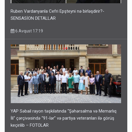
Ruben Vardanyanla Cefri Epşteyni nə birləşdirir?-
SENSASİON DETALLAR
6 Avqust 17:19
YAP Səbail rayon təşkilatında “Şəhərsalma və Memarlıq
İli” çərçivəsində “91-lər” və partiya veteranları ilə görüş
keçirilib – FOTOLAR