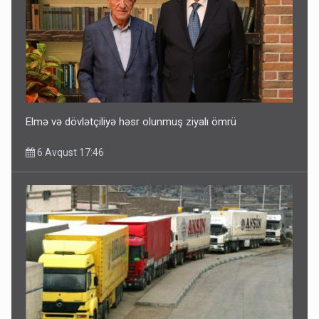
Elmə və dövlətçiliyə həsr olunmuş ziyalı ömrü
6 Avqust 17:46