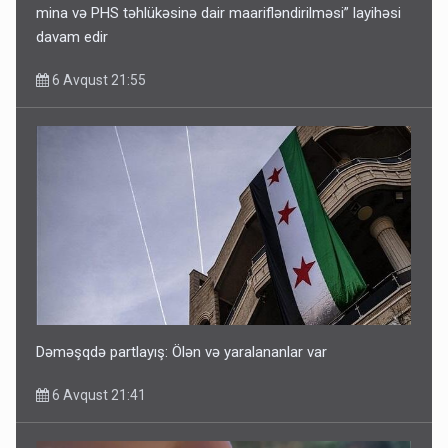
mina və PHS təhlükəsinə dair maarifləndirilməsi” layihəsi
davam edir
6 Avqust 21:55
Dəməşqdə partlayış: Ölən və yaralananlar var
6 Avqust 21:41