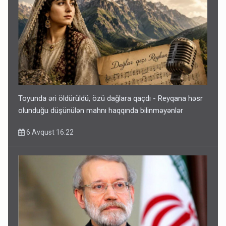
Toyunda əri öldürüldü, özü dağlara qaçdı - Reyqana həsr
olunduğu düşünülən mahnı haqqında bilinməyənlər
6 Avqust 16:22