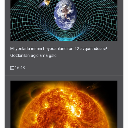
Milyonlarla insanı həyəcanlandıran 12 avqust iddiası!
Gözlənilən açıqlama gəldi
16:48