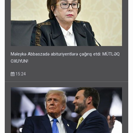
Məleykə Abbaszadə abituriyentlərə çağırış etdi: MÜTLƏQ
OXUYUN!
15:24