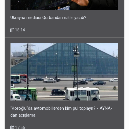
14:14
Ukrayna mediası Qurbandan nələr yazdı?
18:14
Bu ölkələrə şəxsiyyət vəsiqəsi ilə gedə biləcəksiniz -
SİYAHI
10:53
"Koroğlu"da avtomobillərdən kim pul toplayır? - AYNA-
dan açıqlama
17:55