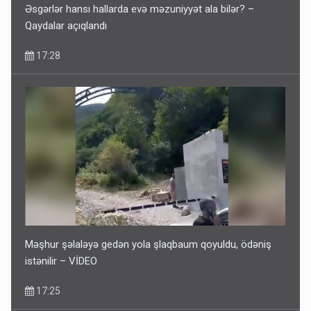
Əsgərlər hansı hallarda evə məzuniyyət ala bilər? –
Qaydalar açıqlandı
17:28
Məşhur şəlaləyə gedən yola şlaqbaum qoyuldu, ödəniş
istənilir – VİDEO
17:25