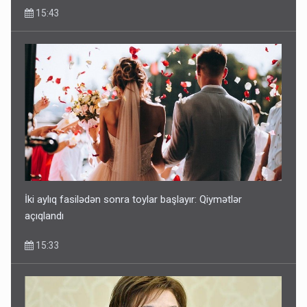
15:43
İki aylıq fasilədən sonra toylar başlayır: Qiymətlər
açıqlandı
15:33