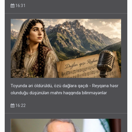
16:31
Toyunda əri öldürüldü, özü dağlara qaçdı - Reyqana həsr
olunduğu düşünülən mahnı haqqında bilinməyənlər
16:22