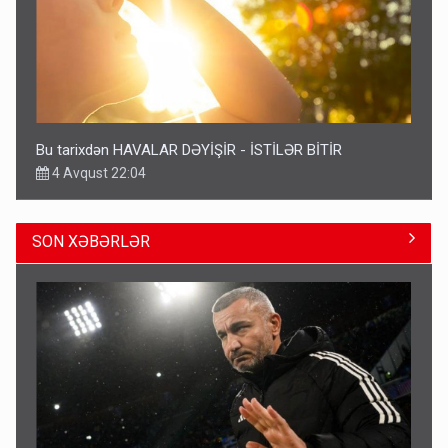
Bu tarixdən HAVALAR DƏYİŞİR - İSTİLƏR BİTİR
4 Avqust 22:04
SON XƏBƏRLƏR
ŞOK! David Seliverstov ölkədən qaçdı