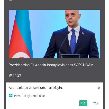
Prezidentdən Fəxrəddin İsmayılovla bağlı SƏRƏNCAM
14:23
×
Abunə olaraq ən son xəbərləri izləyin.
Powered by SendPulse
Hə
Yox