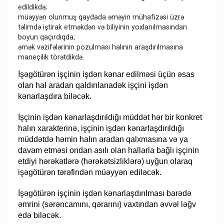
edildikdə;
müəyyən olunmuş qaydada əməyin mühafizəsi üzrə
təlimdə iştirak etməkdən və biliyinin yoxlanılmasından
boyun qaçırdıqda;
əmək vəzifələrinin pozulması halının araşdırılmasına
maneçilik törətdikdə.
İşəgötürən işçinin işdən kənar edilməsi üçün əsas
olan hal aradan qaldırılanadək işçini işdən
kənarlaşdıra biləcək.
İşçinin işdən kənarlaşdırıldığı müddət hər bir konkret
halın xarakterinə, işçinin işdən kənarlaşdırıldığı
müddətdə həmin halın aradan qalxmasına və ya
davam etməsi ondan asılı olan hallarla bağlı işçinin
etdiyi hərəkətlərə (hərəkətsizliklərə) uyğun olaraq
işəgötürən tərəfindən müəyyən ediləcək.
İşəgötürən işçinin işdən kənarlaşdırılması barədə
əmrini (sərəncamını, qərarını) vaxtından əvvəl ləğv
edə biləcək.