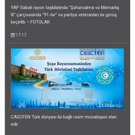
YAP Səbail rayon təşkilatında “Şəhərsalma və Memarlıq
İli” çərçivəsində “91-lər” və partiya veteranları ilə görüş
keçirilib – FOTOLAR
17:17
CASCFEN Türk dünyası ilə bağlı rəsm müsabiqəsi elan
edir