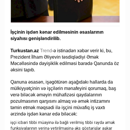
İşçinin işdən kənar edilməsinin əsaslarının
siyahısı genişləndirilib.
Turkustan.az
Trend
-ə istinadən xəbər verir ki, bu,
Prezident İlham Əliyevin təsdiqlədiyi Əmək
Məcəlləsində dəyişiklik edilməsi barədə Qanunda öz
əksini tapıb.
Qanuna əsasən, işəgötürən aşağıdakı hallarda da
mülkiyyətçinin və işçilərin mənafeyini qorumaq, baş
verə biləcək əməyin mühafizəsi qaydalarının
pozulmasının qarşısını almaq və əmək intizamını
təmin etmək məqsədi ilə işçini müvafiq iş vaxtı
ərzində işdən kənar edə biləcək:
işçi icbari tibbi müayinə ilə bağlı verilmiş tibbi rəydə əmək
funksiyalarının yerinə yetirilməsinə əks göstərişlər aşkar