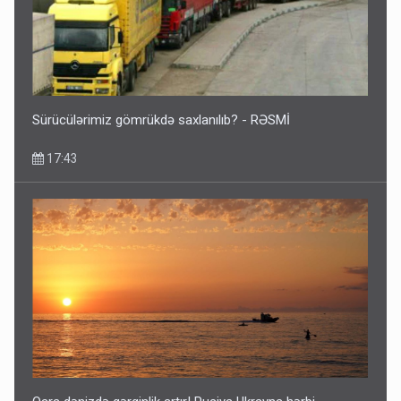
Sürücülərimiz gömrükdə saxlanılıb? - RƏSMİ
17:43