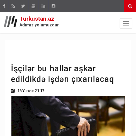
Türküstan.az
Adımız yolumuzdur
İşçilər bu hallar aşkar
edildikdə işdən çıxarılacaq
16 Yanvar 21:17