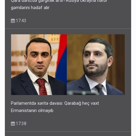
Qara dənizdə gərginlik artır! Rusiya Ukrayna hərbi
gəmilərini hədəf alır
17:43
Parlamentdə xəritə davası: Qarabağ heç vaxt
Ermənistanın olmayıb
17:38