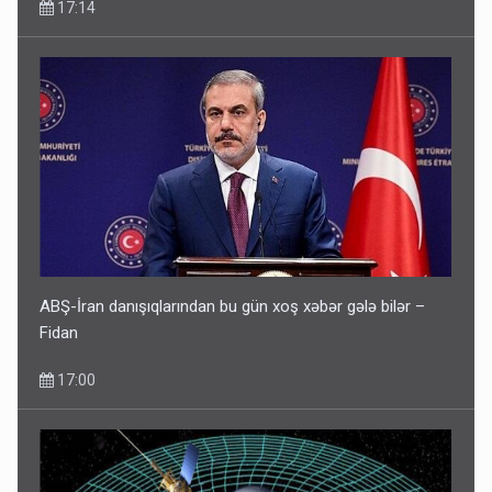
17:14
ABŞ-İran danışıqlarından bu gün xoş xəbər gələ bilər –
Fidan
17:00