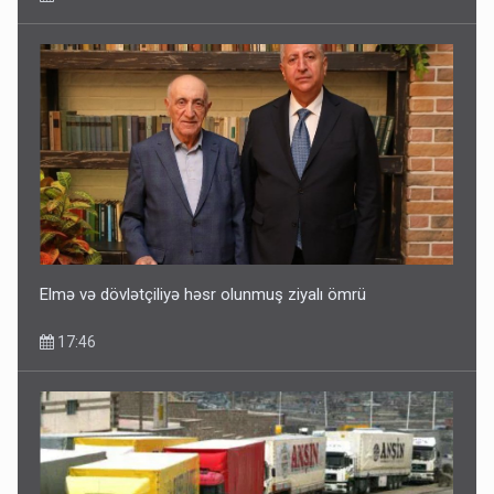
Ərdoğana sui-qəsd planının iştirakçısı detalları açıqladı
5 Avqust 16:56
Elmə və dövlətçiliyə həsr olunmuş ziyalı ömrü
17:46