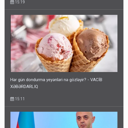
15:19
Hər gün dondurma yeyənləri nə gözləyir? - VACİB
XƏBƏRDARLIQ
15:11