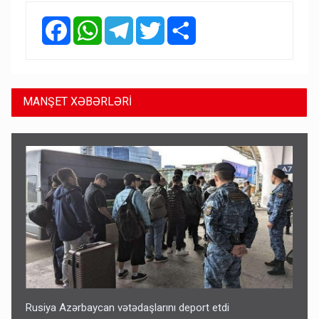
Facebook
WhatsApp
Telegram
Twitter
Share
MANŞET XƏBƏRLƏRİ
Rusiya Azərbaycan vətədaşlarını deport etdi