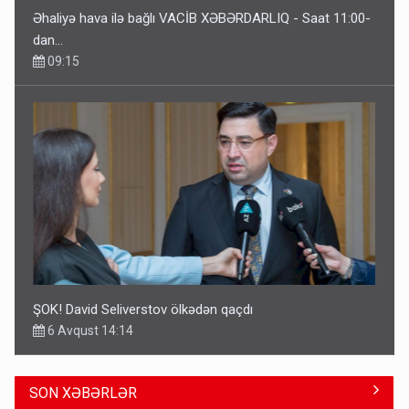
Əhaliyə hava ilə bağlı VACİB XƏBƏRDARLIQ - Saat 11:00-
dan…
09:15
ŞOK! David Seliverstov ölkədən qaçdı
6 Avqust 14:14
SON XƏBƏRLƏR