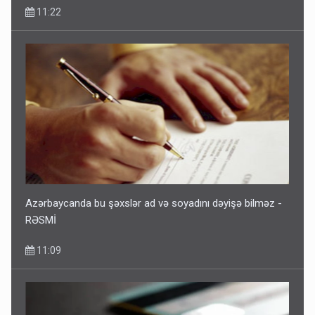
11:22
Azərbaycanda bu şəxslər ad və soyadını dəyişə bilməz -
RƏSMİ
11:09