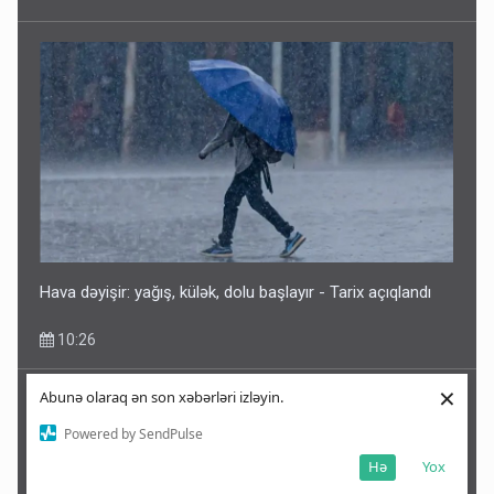
Hava dəyişir: yağış, külək, dolu başlayır - Tarix açıqlandı
10:26
×
Abunə olaraq ən son xəbərləri izləyin.
Powered by SendPulse
Hə
Yox