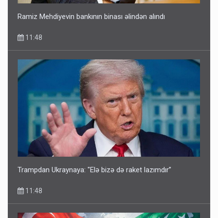
Ramiz Mehdiyevin bankının binası əlindən alındı
11:48
Trampdan Ukraynaya: "Elə bizə də raket lazımdır”
11:48