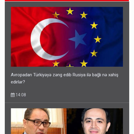
Geri çağırılan səfir Abel Məhərrəmovun oğludur - DOSYE
14:07
Avropadan Türkiyəyə zəng edib Rusiya ilə bağlı nə xahiş
edirlər?
14:08