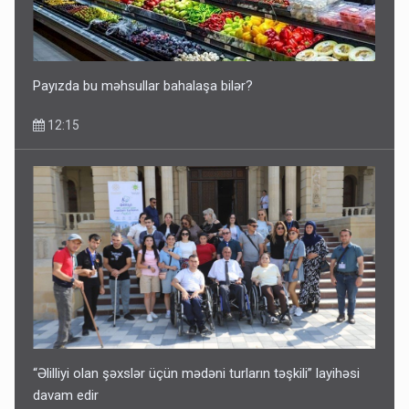
Payızda bu məhsullar bahalaşa bilər?
12:15
“Əlilliyi olan şəxslər üçün mədəni turların təşkili” layihəsi
davam edir