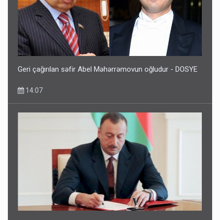
Media və Yayım Şurasına əlavə hüquq və vəzifələr verilib
13:24
Geri çağırılan səfir Abel Məhərrəmovun oğludur - DOSYE
14:07
Kartdan karta istədiyiniz qədər köçürmə edə bilərsiniz -
VİDEO
11:06