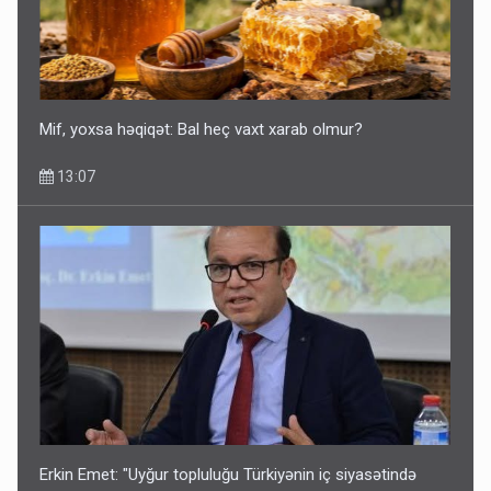
Mif, yoxsa həqiqət: Bal heç vaxt xarab olmur?
13:07
Erkin Emet: "Uyğur topluluğu Türkiyənin iç siyasətində