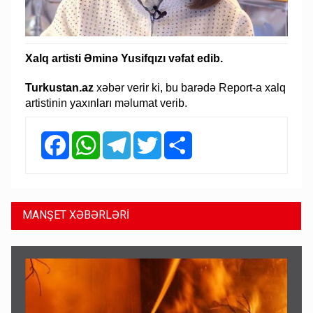
Xalq artisti Əminə Yusifqızı vəfat edib.
Turkustan.az
xəbər verir ki, bu barədə Report-a xalq
artistinin yaxınları məlumat verib.
Facebook
WhatsApp
Telegram
Twitter
Share
MANŞET XƏBƏRLƏRİ