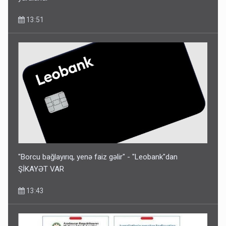
13:51
"Borcu bağlayırıq, yenə faiz gəlir" - "Leobank"dan
ŞİKAYƏT VAR
13:43