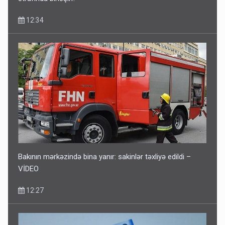
12:34
Bakının mərkəzində bina yanır: sakinlər təxliyə edildi –
VİDEO
12:27