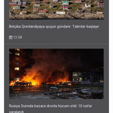
Belçika Qrenlandiyaya qoşun göndərir: Təlimlər başlayır
13:58
Rusiya Sumıda bazara dronla hücum etdi: 10 nəfər
yaralandı