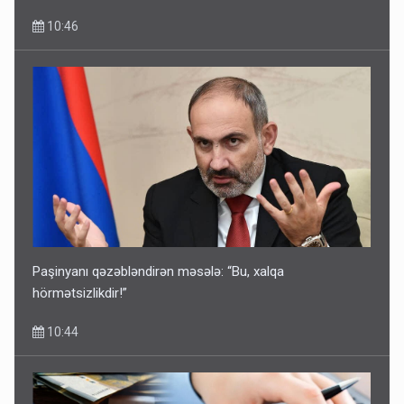
10:46
Paşinyanı qəzəbləndirən məsələ: “Bu, xalqa
hörmətsizlikdir!”
10:44