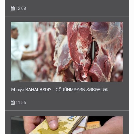
12:08
Ət niyə BAHALAŞDI? - GÖRÜNMƏYƏN SƏBƏBLƏR
11:55