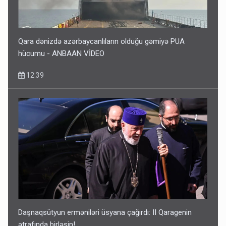
Qara dənizdə azərbaycanlıların olduğu gəmiyə PUA
hücumu - ANBAAN VİDEO
12:39
Daşnaqsütyun erməniləri üsyana çağırdı: II Qaragenin
ətrafında birləşin!