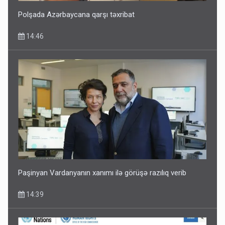
Polşada Azərbaycana qarşı təxribat
14:46
Paşinyan Vardanyanın xanımı ilə görüşə razılıq verib
14:39