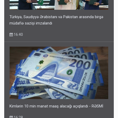
Türkiyə, Səudiyyə Ərəbistanı və Pakistan arasında birgə
müdafiə sazişi imzalandı
16:40
Kimlərin 10 min manat maaş alacağı açıqlandı - RƏSMİ
16:28