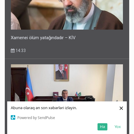
Xamenei ölüm yatağındadır – KİV
14:33
×
Abunə olaraq ən son xəbərləri izləyin.
Powered by SendPulse
Hə
Yox
Malayziyada yeni səfirimiz kimdir? - Dosye