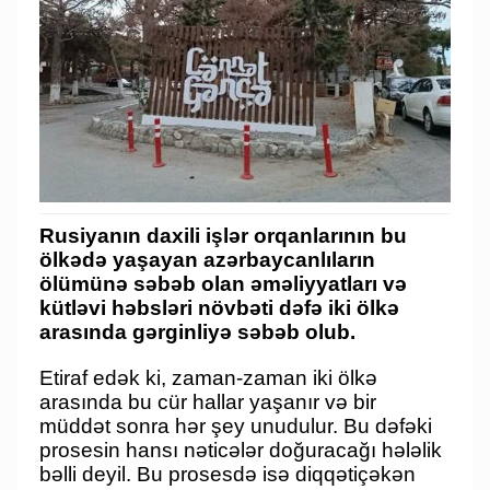
Rusiyanın daxili işlər orqanlarının bu
ölkədə yaşayan azərbaycanlıların
ölümünə səbəb olan əməliyyatları və
kütləvi həbsləri növbəti dəfə iki ölkə
arasında gərginliyə səbəb olub.
Etiraf edək ki, zaman-zaman iki ölkə
arasında bu cür hallar yaşanır və bir
müddət sonra hər şey unudulur. Bu dəfəki
prosesin hansı nəticələr doğuracağı hələlik
bəlli deyil. Bu prosesdə isə diqqətiçəkən