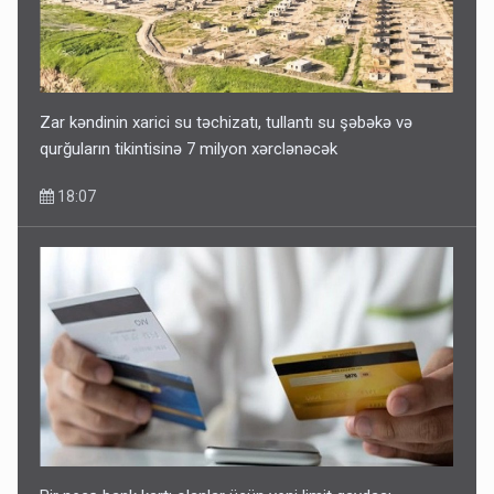
Zar kəndinin xarici su təchizatı, tullantı su şəbəkə və
qurğuların tikintisinə 7 milyon xərclənəcək
18:07