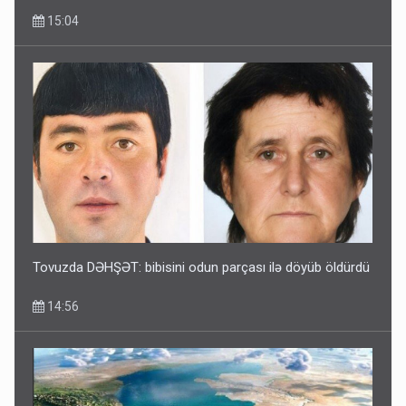
15:04
Tovuzda DƏHŞƏT: bibisini odun parçası ilə döyüb öldürdü
14:56