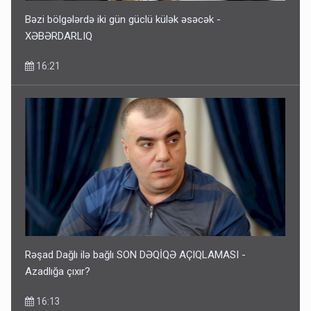
Bəzi bölgələrdə iki gün güclü külək əsəcək -
XƏBƏRDARLIQ
16:21
Rəşad Dağlı ilə bağlı SON DƏQİQƏ AÇIQLAMASI -
Azadlığa çıxır?
16:13