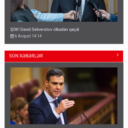
ŞOK! David Seliverstov ölkədən qaçdı
6 Avqust 14:14
SON XƏBƏRLƏR
Geri çağırılan səfir Abel Məhərrəmovun oğludur - DOSYE
14:07