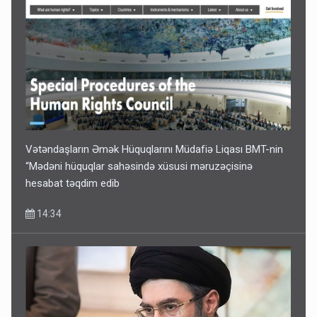
Vətəndaşların Əmək Hüquqlarını Müdafiə Liqası BMT-nin
“Mədəni hüquqlar sahəsində xüsusi məruzəçisinə
hesabat təqdim edib
14:34