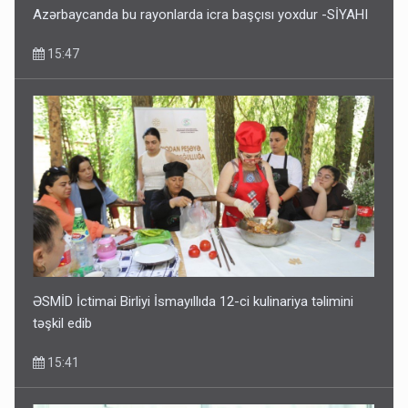
Azərbaycanda bu rayonlarda icra başçısı yoxdur -SİYAHI
15:47
ƏSMİD İctimai Birliyi İsmayıllıda 12-ci kulinariya təlimini
təşkil edib
15:41