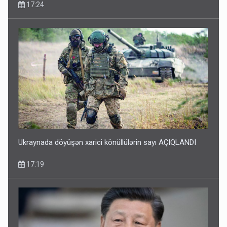
17:24
Ukraynada döyüşən xarici könüllülərin sayı AÇIQLANDI
17:19