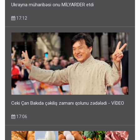
Ukrayna müharibəsi onu MİLYARDER etdi
17:12
Ceki Çan Bakıda çəkiliş zamanı qolunu zədələdi - VİDEO
17:06