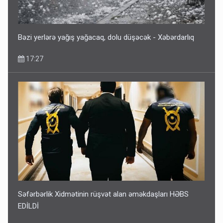
Bəzi yerlərə yağış yağacaq, dolu düşəcək - Xəbərdarlıq
17:27
Səfərbərlik Xidmətinin rüşvət alan əməkdaşları HƏBS
EDİLDİ