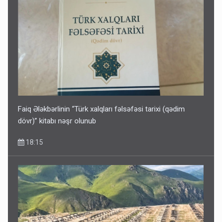
Kartdan karta istədiyiniz qədər köçürmə edə bilərsiniz -
VİDEO
11:06
Faiq Ələkbərlinin “Türk xalqları fəlsəfəsi tarixi (qədim
dövr)” kitabı nəşr olunub
18:15