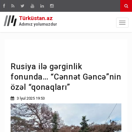
Türküstan.az
Adımız yolumuzdur
Rusiya ilə gərginlik
fonunda… “Cənnət Gəncə”nin
özəl “qonaqları”
3 İyul 2025 19:53