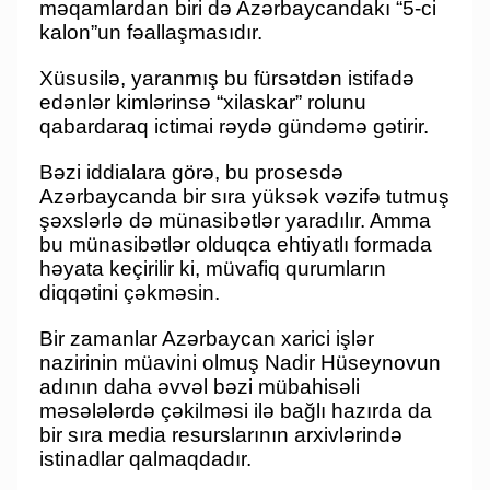
məqamlardan biri də Azərbaycandakı “5-ci
kalon”un fəallaşmasıdır.
Xüsusilə, yaranmış bu fürsətdən istifadə
edənlər kimlərinsə “xilaskar” rolunu
qabardaraq ictimai rəydə gündəmə gətirir.
Bəzi iddialara görə, bu prosesdə
Azərbaycanda bir sıra yüksək vəzifə tutmuş
şəxslərlə də münasibətlər yaradılır. Amma
bu münasibətlər olduqca ehtiyatlı formada
həyata keçirilir ki, müvafiq qurumların
diqqətini çəkməsin.
Bir zamanlar Azərbaycan xarici işlər
nazirinin müavini olmuş Nadir Hüseynovun
adının daha əvvəl bəzi mübahisəli
məsələlərdə çəkilməsi ilə bağlı hazırda da
bir sıra media resurslarının arxivlərində
istinadlar qalmaqdadır.