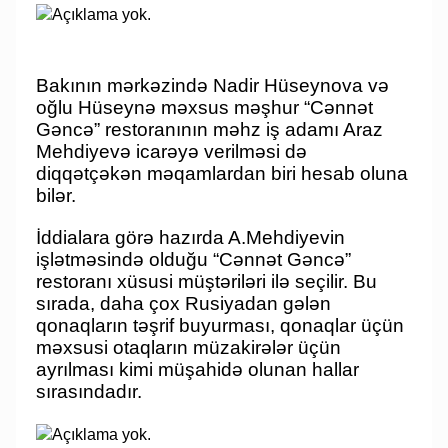
Bakının mərkəzində Nadir Hüseynova və
oğlu Hüseynə məxsus məşhur “Cənnət
Gəncə” restoranının məhz iş adamı Araz
Mehdiyevə icarəyə verilməsi də
diqqətçəkən məqamlardan biri hesab oluna
bilər.
İddialara görə hazırda A.Mehdiyevin
işlətməsində olduğu “Cənnət Gəncə”
restoranı xüsusi müştəriləri ilə seçilir. Bu
sırada, daha çox Rusiyadan gələn
qonaqların təşrif buyurması, qonaqlar üçün
məxsusi otaqların müzakirələr üçün
ayrılması kimi müşahidə olunan hallar
sırasındadır.