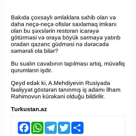
Bakıda çoxsaylı əmlaklara sahib olan və
daha neçə-neçə ofislər saxlamaq imkanı
olan bu şəxslərin restoran icarəyə
götürməsi və oraya böyük sərmayə yatırıb
oradan qazanc güdməsi nə dərəcədə
səmərəli ola bilər?
Bu sualın cavabının tapılması artıq, müvafiq
qurumların işdir.
Qeyd edək ki, A.Mehdiyevin Rusiyada
fəaliyyət göstərən tanınmış iş adamı İlham
Rəhimovun kürəkəni olduğu bildirilir.
Turkustan.az
Facebook
WhatsApp
Telegram
Twitter
Share