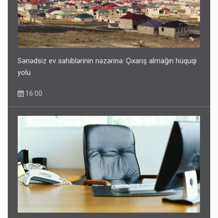
Sənədsiz ev sahiblərinin nəzərinə: Çıxarış almağın hüquqi
yolu
16:00