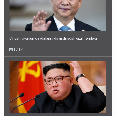
Çindən oyunun qaydalarını dəyişdirəcək qızıl həmləsi
17:17