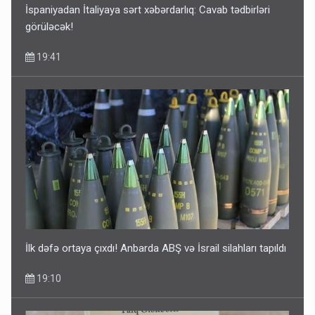
İspaniyadan İtaliyaya sərt xəbərdarlıq: Cavab tədbirləri
görüləcək!
19:41
Media və Yayım Şurasına əlavə hüquq və vəzifələr verilib
13:24
İlk dəfə ortaya çıxdı! Anbarda ABŞ və İsrail silahları tapıldı
19:10