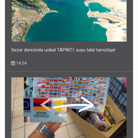
Xəzər dənizində unikal TAPINTI: suyu təbii təmizləyir
14:54