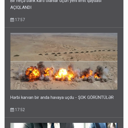
Bir neçə bank kartı olanlar üçün yeni limit qaydası
AÇIQLANDI
17:57
Hərbi karvan bir anda havaya uçdu - ŞOK GÖRÜNTÜLƏR
17:52