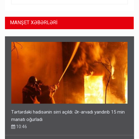
MANŞET XƏBƏRLƏRİ
Tərtərdəki hadisənin sirri açıldı: Ər-arvadı yandırıb 15 min
manatı oğurladı
10:46