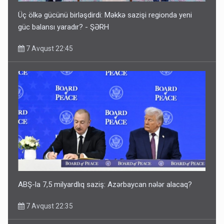
Üç ölkə gücünü birləşdirdi: Məkkə sazişi regionda yeni
güc balansı yaradır? - ŞƏRH
7 Avqust 22:45
ABŞ-la 7,5 milyardlıq saziş: Azərbaycan nələr alacaq?
7 Avqust 22:35