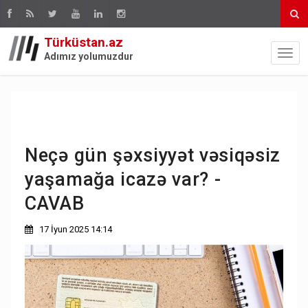
Türküstan.az
Adımız yolumuzdur
Neçə gün şəxsiyyət vəsiqəsiz
yaşamağa icazə var? -
CAVAB
17 İyun 2025 14:14