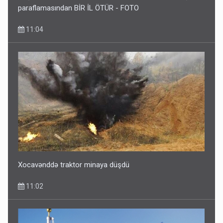
paraflamasından BİR İL ÖTÜR - FOTO
11:04
Media və Yayım Şurasına əlavə hüquq və vəzifələr verilib
7 Avqust 13:24
Xocavənddə traktor minaya düşdü
11:02