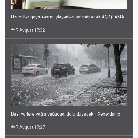
Uzun illər qeyri-rəsmi işləyənləri sevindirəcək AÇIQLAMA
7 Avqust 17:32
Bəzi yerlərə yağış yağacaq, dolu düşəcək - Xəbərdarlıq
7 Avqust 17:27