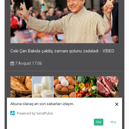
Ceki Çan Bakıda çəkiliş zamanı qolunu zədələdi - VİDEO
7 Avqust 17:06
×
Abunə olaraq ən son xəbərləri izləyin.
Powered by SendPulse
Hə
Yox