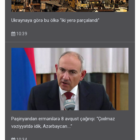
Ukraynaya görə bu ölkə “iki yerə parçalandı”
10:39
Paşinyandan ermənilərə 8 avqust çağırışı: “Çıxılmaz
vəziyyətdə idik, Azərbaycan….”
10:34