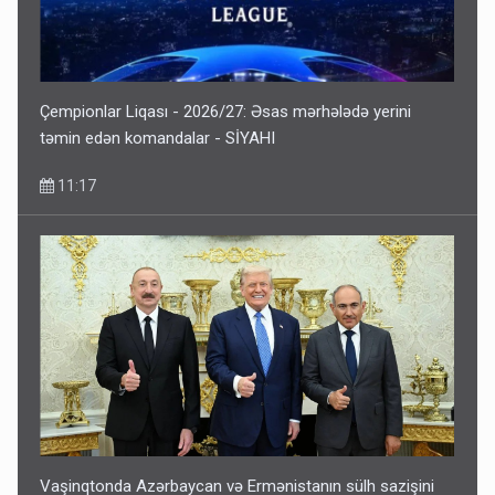
Gedişi var, dönüşü yox: Bakı-Tbilisi-Bakı qatarına bilet
satışından böyük narazılıq
7 Avqust 23:17
Çempionlar Liqası - 2026/27: Əsas mərhələdə yerini
təmin edən komandalar - SİYAHI
11:17
Geri çağırılan səfir Abel Məhərrəmovun oğludur - DOSYE
7 Avqust 14:07
Vaşinqtonda Azərbaycan və Ermənistanın sülh sazişini