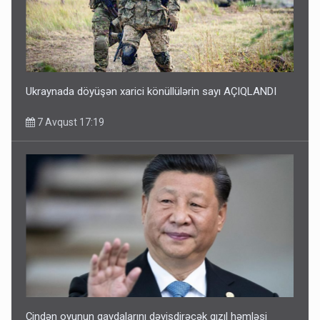
Ukraynada döyüşən xarici könüllülərin sayı AÇIQLANDI
7 Avqust 17:19
Çindən oyunun qaydalarını dəyişdirəcək qızıl həmləsi