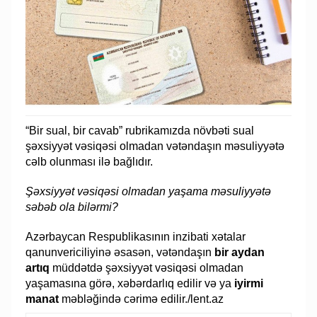
“Bir sual, bir cavab” rubrikamızda növbəti sual
şəxsiyyət vəsiqəsi olmadan vətəndaşın məsuliyyətə
cəlb olunması ilə bağlıdır.
Şəxsiyyət vəsiqəsi olmadan yaşama məsuliyyətə
səbəb ola bilərmi?
Azərbaycan Respublikasının inzibati xətalar
qanunvericiliyinə əsasən, vətəndaşın
bir aydan
artıq
müddətdə şəxsiyyət vəsiqəsi olmadan
yaşamasına görə, xəbərdarlıq edilir və ya
iyirmi
manat
məbləğində cərimə edilir./lent.az