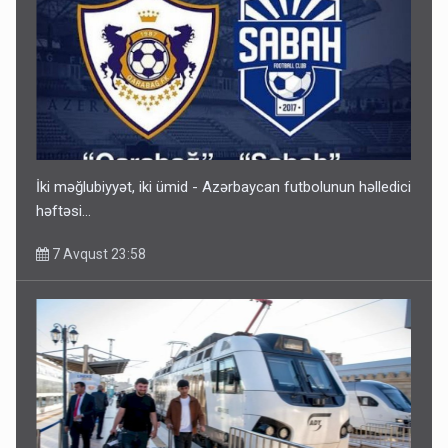
İki məğlubiyyət, iki ümid - Azərbaycan futbolunun həlledici
həftəsi...
7 Avqust 23:58