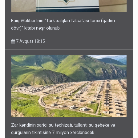
Faiq Ələkbərlinin “Türk xalqları fəlsəfəsi tarixi (qədim
dövr)” kitabı nəşr olunub
7 Avqust 18:15
Zar kəndinin xarici su təchizatı, tullantı su şəbəkə və
qurğuların tikintisinə 7 milyon xərclənəcək