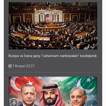
Rusiya və İrana qarşı “cəhənnəm sanksiyaları” təsdiqləndi
7 Avqust 22:27