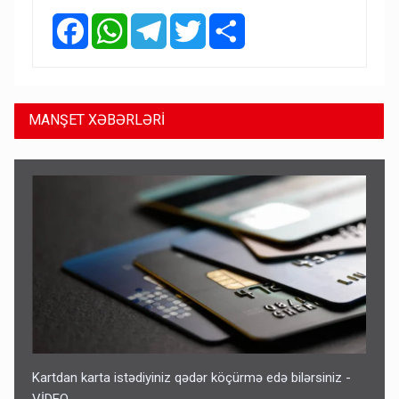
Facebook
WhatsApp
Telegram
Twitter
Share
MANŞET XƏBƏRLƏRİ
Kartdan karta istədiyiniz qədər köçürmə edə bilərsiniz -
VİDEO