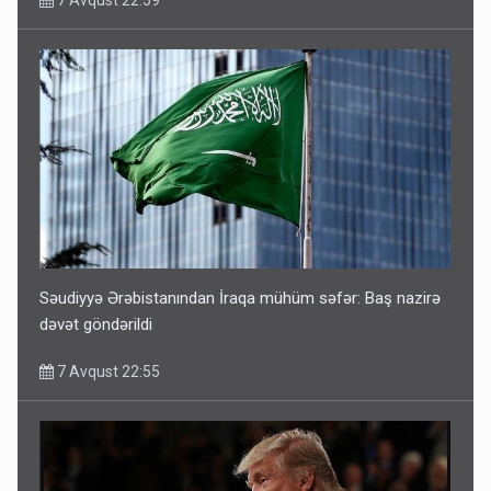
Səudiyyə Ərəbistanından İraqa mühüm səfər: Baş nazirə
dəvət göndərildi
7 Avqust 22:55