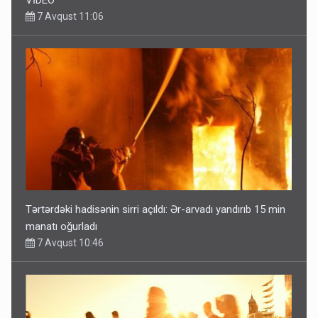
7 Avqust 11:06
Tərtərdəki hadisənin sirri açıldı: Ər-arvadı yandırıb 15 min
manatı oğurladı
7 Avqust 10:46