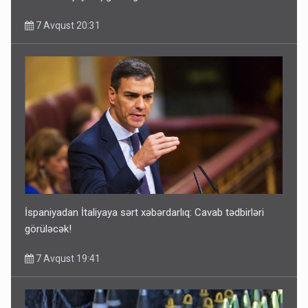
7 Avqust 20:31
İspaniyadan İtaliyaya sərt xəbərdarlıq: Cavab tədbirləri
görüləcək!
7 Avqust 19:41