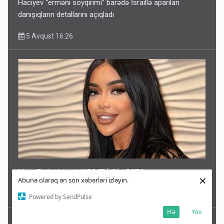
Hacıyev “erməni soyqırımı” barədə İsraillə aparılan
danışıqların detallarını açıqladı
5 Avqust 16:26
Nigar Fərhadın əri HƏBS EDİLDİ - FOTO
×
Abunə olaraq ən son xəbərləri izləyin.
5 Avqust 16:23
Powered by SendPulse
Hə
Yox