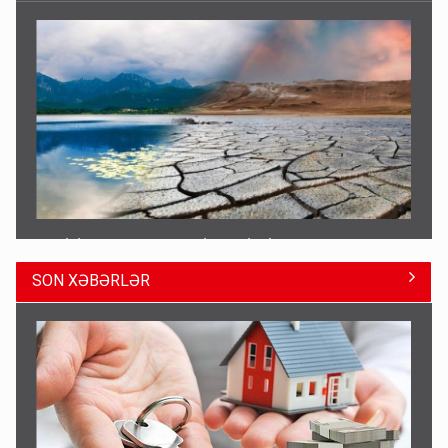
TƏCİLİ! Fəlakət üçün TARİX VERİLDİ - Bu bölgələr
xəritədən silinəcək
4 Avqust 12:01
SON XƏBƏRLƏR