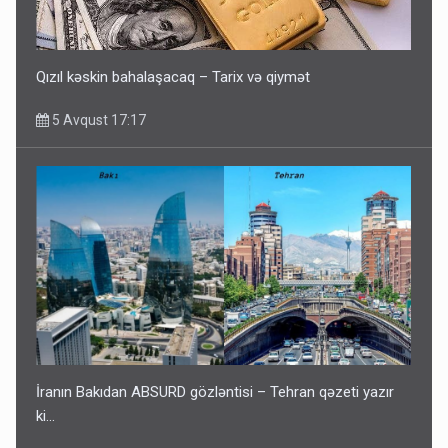
Qızıl kəskin bahalaşacaq – Tarix və qiymət
5 Avqust 17:17
İranın Bakıdan ABSURD gözləntisi – Tehran qəzeti yazır
ki…