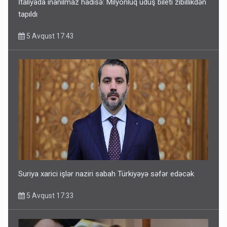
İtaliyada inanılmaz hadisə: Milyonluq uduş bileti zibillikdən
tapıldı
5 Avqust 17:43
Suriya xarici işlər naziri sabah Türkiyəyə səfər edəcək
5 Avqust 17:33