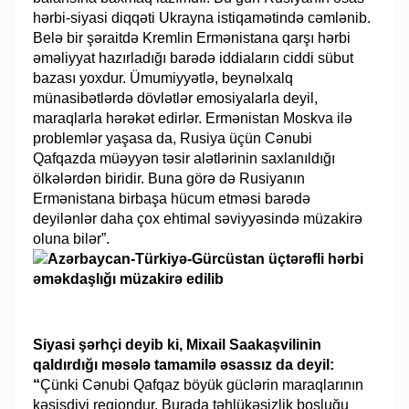
hərbi-siyasi diqqəti Ukrayna istiqamətində cəmlənib.
Belə bir şəraitdə Kremlin Ermənistana qarşı hərbi
əməliyyat hazırladığı barədə iddiaların ciddi sübut
bazası yoxdur. Ümumiyyətlə, beynəlxalq
münasibətlərdə dövlətlər emosiyalarla deyil,
maraqlarla hərəkət edirlər. Ermənistan Moskva ilə
problemlər yaşasa da, Rusiya üçün Cənubi
Qafqazda müəyyən təsir alətlərinin saxlanıldığı
ölkələrdən biridir. Buna görə də Rusiyanın
Ermənistana birbaşa hücum etməsi barədə
deyilənlər daha çox ehtimal səviyyəsində müzakirə
oluna bilər”.
Siyasi şərhçi deyib ki, Mixail Saakaşvilinin
qaldırdığı məsələ tamamilə əsassız da deyil:
“
Çünki Cənubi Qafqaz böyük güclərin maraqlarının
kəsişdiyi regiondur. Burada təhlükəsizlik boşluğu