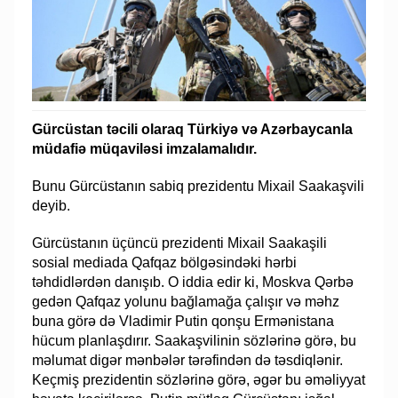
Gürcüstan təcili olaraq Türkiyə və Azərbaycanla
müdafiə müqaviləsi imzalamalıdır.
Bunu Gürcüstanın sabiq prezidentu Mixail Saakaşvili
deyib.
Gürcüstanın üçüncü prezidenti Mixail Saakaşili
sosial mediada Qafqaz bölgəsindəki hərbi
təhdidlərdən danışıb. O iddia edir ki, Moskva Qərbə
gedən Qafqaz yolunu bağlamağa çalışır və məhz
buna görə də Vladimir Putin qonşu Ermənistana
hücum planlaşdırır. Saakaşvilinin sözlərinə görə, bu
məlumat digər mənbələr tərəfindən də təsdiqlənir.
Keçmiş prezidentin sözlərinə görə, əgər bu əməliyyat