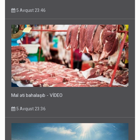
5 Avqust 23:46
Rusiya azərbaycanlı diasporun obyektini məhv etdi -
FOTOLAR
5 Avqust 10:58
Mal əti bahalaşıb - VİDEO
5 Avqust 23:36