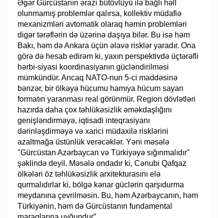
Əgər Gürcüstanın ərazi bütövlüyü ilə bağlı həll
olunmamış problemlər qalırsa, kollektiv müdafiə
mexanizmləri avtomatik olaraq həmin problemləri
digər tərəflərin də üzərinə daşıya bilər. Bu isə həm
Bakı, həm də Ankara üçün əlavə risklər yaradır. Ona
görə də hesab edirəm ki, yaxın perspektivdə üçtərəfli
hərbi-siyasi koordinasiyanın gücləndirilməsi
mümkündür. Ancaq NATO-nun 5-ci maddəsinə
bənzər, bir ölkəyə hücumu hamıya hücum sayan
formatın yaranması real görünmür. Region dövlətləri
hazırda daha çox təhlükəsizlik əməkdaşlığını
genişləndirməyə, iqtisadi inteqrasiyanı
dərinləşdirməyə və xarici müdaxilə risklərini
azaltmağa üstünlük verəcəklər. Yəni məsələ
"Gürcüstan Azərbaycan və Türkiyəyə sığınmalıdır"
şəklində deyil. Məsələ ondadır ki, Cənubi Qafqaz
ölkələri öz təhlükəsizlik arxitekturasını elə
qurmalıdırlar ki, bölgə kənar güclərin qarşıdurma
meydanına çevrilməsin. Bu, həm Azərbaycanın, həm
Türkiyənin, həm də Gürcüstanın fundamental
maraqlarına uyğundur”.