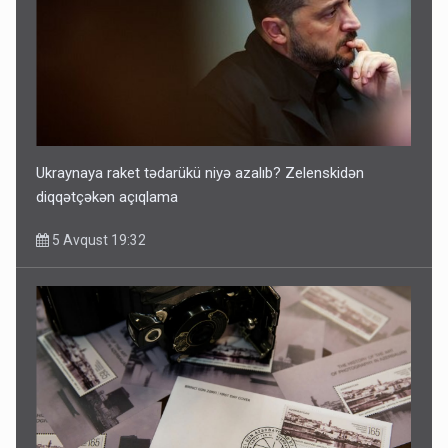
Ukraynaya raket tədarükü niyə azalıb? Zelenskidən
diqqətçəkən açıqlama
5 Avqust 19:32