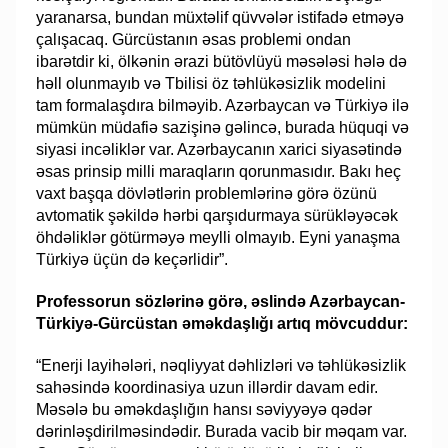
yaranarsa, bundan müxtəlif qüvvələr istifadə etməyə
çalışacaq. Gürcüstanın əsas problemi ondan
ibarətdir ki, ölkənin ərazi bütövlüyü məsələsi hələ də
həll olunmayıb və Tbilisi öz təhlükəsizlik modelini
tam formalaşdıra bilməyib. Azərbaycan və Türkiyə ilə
mümkün müdafiə sazişinə gəlincə, burada hüquqi və
siyasi incəliklər var. Azərbaycanın xarici siyasətində
əsas prinsip milli maraqların qorunmasıdır. Bakı heç
vaxt başqa dövlətlərin problemlərinə görə özünü
avtomatik şəkildə hərbi qarşıdurmaya sürükləyəcək
öhdəliklər götürməyə meylli olmayıb. Eyni yanaşma
Türkiyə üçün də keçərlidir”.
Professorun sözlərinə görə, əslində Azərbaycan-
Türkiyə-Gürcüstan əməkdaşlığı artıq mövcuddur:
“Enerji layihələri, nəqliyyat dəhlizləri və təhlükəsizlik
sahəsində koordinasiya uzun illərdir davam edir.
Məsələ bu əməkdaşlığın hansı səviyyəyə qədər
dərinləşdirilməsindədir. Burada vacib bir məqam var.