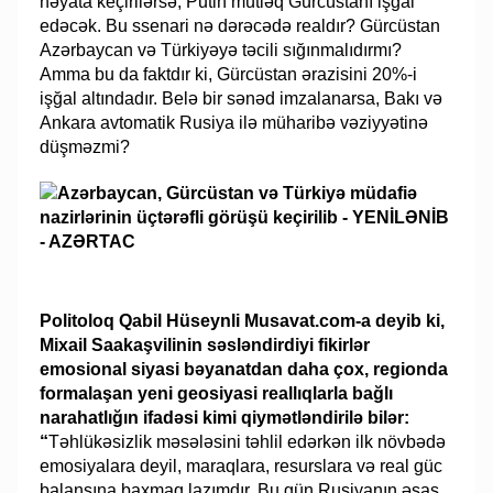
həyata keçirilərsə, Putin mütləq Gürcüstanı işğal
edəcək. Bu ssenari nə dərəcədə realdır? Gürcüstan
Azərbaycan və Türkiyəyə təcili sığınmalıdırmı?
Amma bu da faktdır ki, Gürcüstan ərazisini 20%-i
işğal altındadır. Belə bir sənəd imzalanarsa, Bakı və
Ankara avtomatik Rusiya ilə müharibə vəziyyətinə
düşməzmi?
Politoloq Qabil Hüseynli Musavat.com-a deyib ki,
Mixail Saakaşvilinin səsləndirdiyi fikirlər
emosional siyasi bəyanatdan daha çox, regionda
formalaşan yeni geosiyasi reallıqlarla bağlı
narahatlığın ifadəsi kimi qiymətləndirilə bilər:
“
Təhlükəsizlik məsələsini təhlil edərkən ilk növbədə
emosiyalara deyil, maraqlara, resurslara və real güc
balansına baxmaq lazımdır. Bu gün Rusiyanın əsas