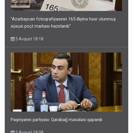
"Azərbaycan fotoqrafiyasının 165 illiyinə həsr olunmuş
xüsusi poçt markası hazırlanıb"
5 Avqust 18:18
Paşinyanın partiyası: Qarabağ məsələsi qapanıb
5 Avqust 18:08