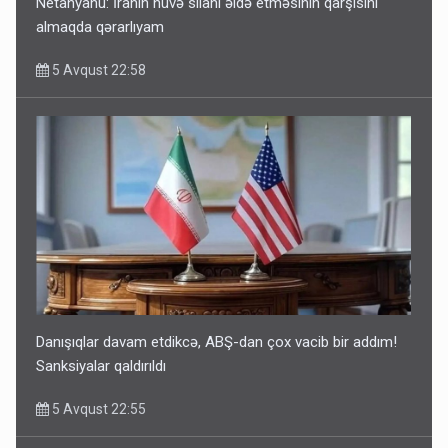
Netanyahu: İranın nüvə silahı əldə etməsinin qarşısını
almaqda qərarlıyam
5 Avqust 22:58
Danışıqlar davam etdikcə, ABŞ-dan çox vacib bir addım!
Sanksiyalar qaldırıldı
5 Avqust 22:55