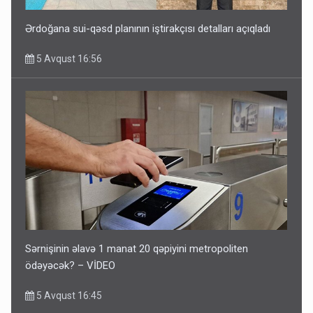
Ərdoğana sui-qəsd planının iştirakçısı detalları açıqladı
5 Avqust 16:56
Sərnişinin əlavə 1 manat 20 qəpiyini metropoliten
ödəyəcək? – VİDEO
5 Avqust 16:45