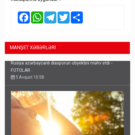
Facebook
WhatsApp
Telegram
Twitter
Share
MANŞET XƏBƏRLƏRİ
Bu tarixdən HAVALAR DƏYİŞİR - İSTİLƏR BİTİR