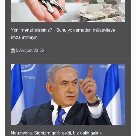
Ərdoğana sui-qəsd planının iştirakçısı detalları açıqladı
5 Avqust 16:56
Yeni mənzil alırsınız? - Bunu yoxlamadan müqaviləyə
imza atmayın
5 Avqust 23:52
Rusiya Azərbaycan vətədaşlarını deport etdi
5 Avqust 11:53
Netanyahu: Sionizm qalib gəldi, biz qalib gəlirik