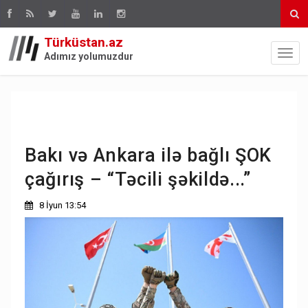
Türküstan.az
Adımız yolumuzdur
Bakı və Ankara ilə bağlı ŞOK
çağırış – “Təcili şəkildə...”
8 İyun 13:54