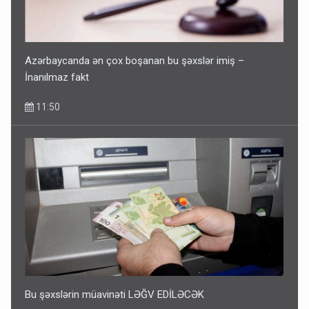
Azərbaycanda ən çox boşanan bu şəxslər imiş –
İnanılmaz fakt
11:50
Bu şəxslərin müavinəti LƏĞV EDİLƏCƏK