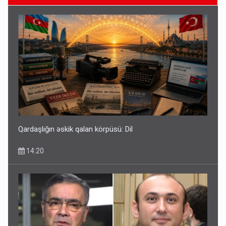
Bu şəxslərin müavinəti LƏĞV EDİLƏCƏK
11:46
Qardaşlığın əskik qalan körpüsü: Dil
14:20