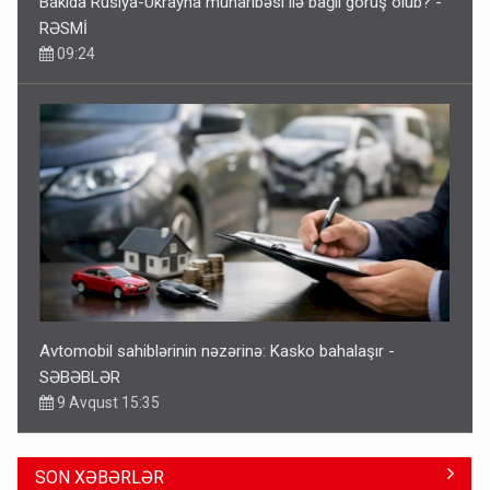
Bakıda Rusiya-Ukrayna müharibəsi ilə bağlı görüş olub? -
RƏSMİ
09:24
Avtomobil sahiblərinin nəzərinə: Kasko bahalaşır -
SƏBƏBLƏR
9 Avqust 15:35
SON XƏBƏRLƏR