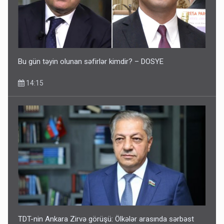
Corab satdığı deyilən qazi ilə bağlı - Daha bir açıqlama
11:40
Bu gün təyin olunan səfirlər kimdir? – DOSYE
14:15
Bakıdakı “yəhudi”nin qurbanları - Sensasion adlar
10:13
TDT-nin Ankara Zirvə görüşü: Ölkələr arasında sərbəst