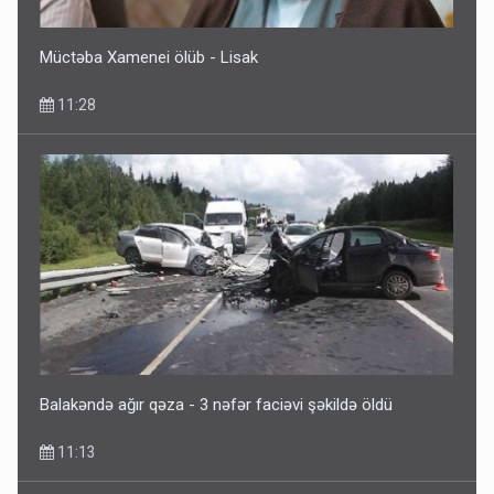
Müctəba Xamenei ölüb - Lisak
11:28
Balakəndə ağır qəza - 3 nəfər faciəvi şəkildə öldü
11:13