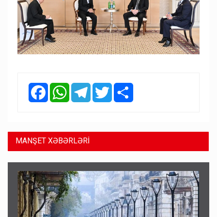
Facebook
WhatsApp
Telegram
Twitter
Share
MANŞET XƏBƏRLƏRİ