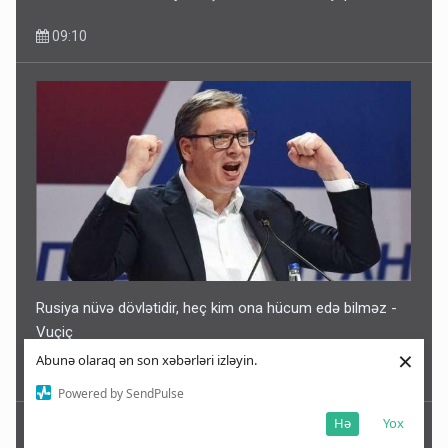
09:10
Rusiya nüvə dövlətidir, heç kim ona hücum edə bilməz -
Vuçiç
×
Abunə olaraq ən son xəbərləri izləyin.
09:06
Powered by SendPulse
Hə
Yox