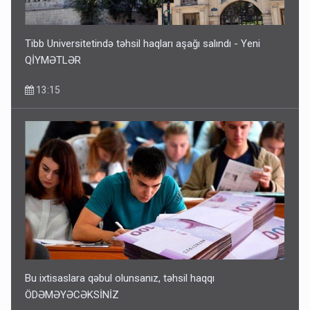
Tibb Universitetində təhsil haqları aşağı salındı - Yeni
QİYMƏTLƏR
13:15
Bu ixtisaslara qəbul olunsanız, təhsil haqqı
ÖDƏMƏYƏCƏKSİNİZ