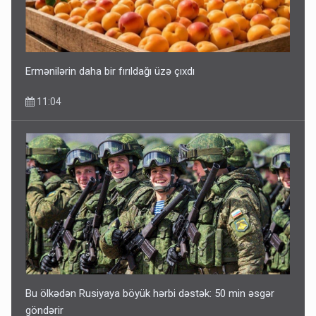
Ermənilərin daha bir fırıldağı üzə çıxdı
11:04
Bu ölkədən Rusiyaya böyük hərbi dəstək: 50 min əsgər
göndərir