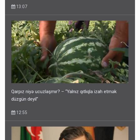
13:07
Qarpız niyə ucuzlaşmır? – “Yalnız qıtlıqla izah etmək
düzgün deyil”
12:55