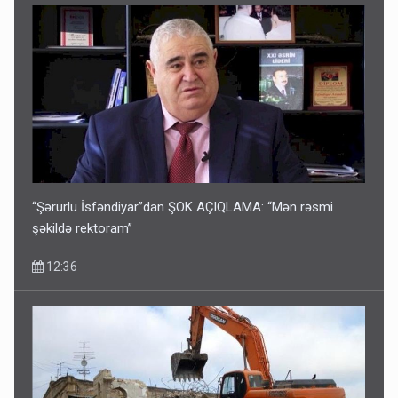
“Şərurlu İsfəndiyar”dan ŞOK AÇIQLAMA: “Mən rəsmi
şəkildə rektoram”
12:36