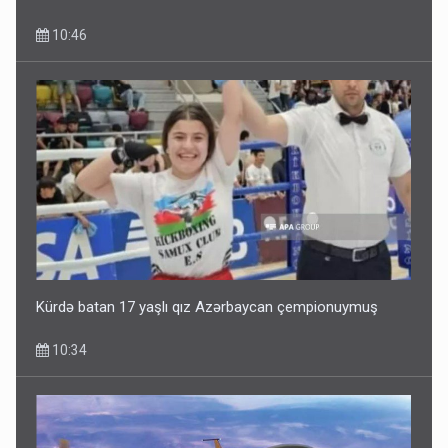
10:46
Kürdə batan 17 yaşlı qız Azərbaycan çempionuymuş
10:34