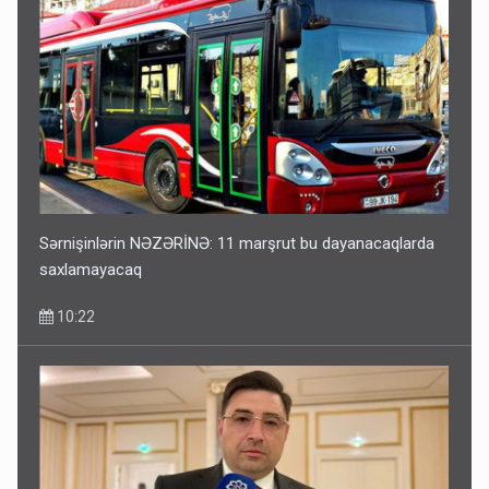
Sərnişinlərin NƏZƏRİNƏ: 11 marşrut bu dayanacaqlarda
saxlamayacaq
10:22