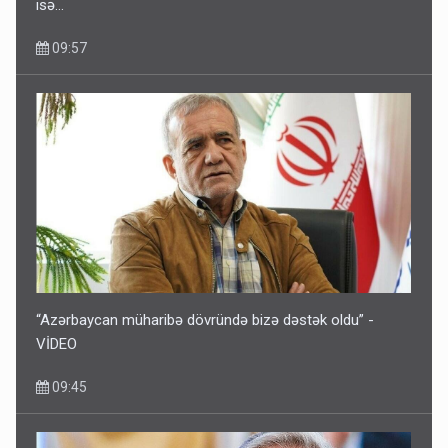
isə…
09:57
“Azərbaycan müharibə dövründə bizə dəstək oldu” -
VİDEO
09:45