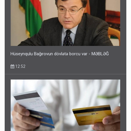
Hüseynqulu Bağırovun dövlətə borcu var - MƏBLƏĞ
12:52