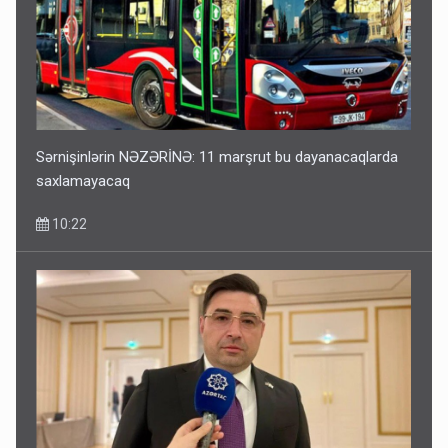
Sərnişinlərin NƏZƏRİNƏ: 11 marşrut bu dayanacaqlarda
saxlamayacaq
10:22