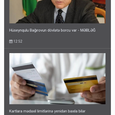
Hüseynqulu Bağırovun dövlətə borcu var - MƏBLƏĞ
12:52
Kartlara mədaxil limitlərinə yenidən baxıla bilər