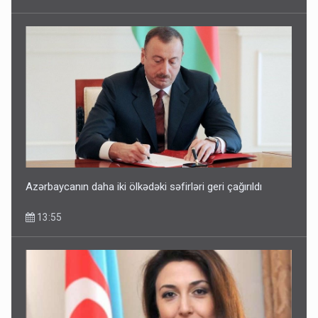
Corab satdığı deyilən qazi ilə bağlı - Daha bir açıqlama
11:40
Azərbaycanın daha iki ölkədəki səfirləri geri çağırıldı
13:55