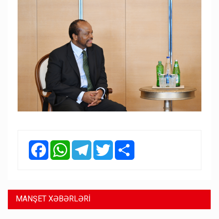
Facebook
WhatsApp
Telegram
Twitter
Share
MANŞET XƏBƏRLƏRİ