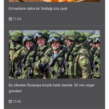
Ermənilərin daha bir fırıldağı üzə çıxdı
11:04
Bu ölkədən Rusiyaya böyük hərbi dəstək: 50 min əsgər
göndərir
10:46