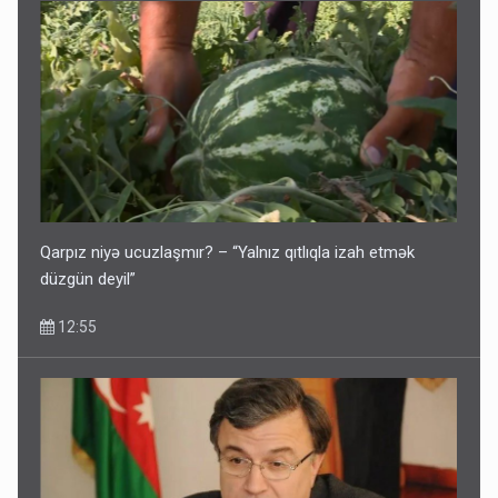
Qarpız niyə ucuzlaşmır? – “Yalnız qıtlıqla izah etmək
düzgün deyil”
12:55