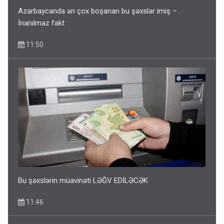
Azərbaycanda ən çox boşanan bu şəxslər imiş –
İnanılmaz fakt
11:50
Bu şəxslərin müavinəti LƏĞV EDİLƏCƏK
11:46