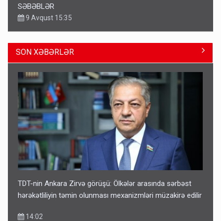
SƏBƏBLƏR
9 Avqust 15:35
SON XƏBƏRLƏR
Bu şəxslərin müavinəti LƏĞV EDİLƏCƏK
11:46
TDT-nin Ankara Zirvə görüşü: Ölkələr arasında sərbəst
hərəkətliliyin təmin olunması mexanizmləri müzakirə edilir
14:02