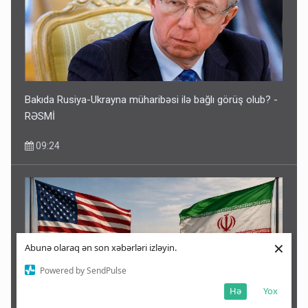
Bakıda Rusiya-Ukrayna müharibəsi ilə bağlı görüş olub? -
RƏSMİ
09:24
×
Abunə olaraq ən son xəbərləri izləyin.
Powered by SendPulse
Hə
Yox