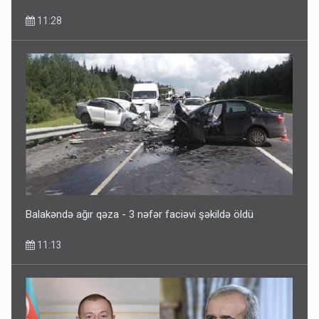
11:28
Balakəndə ağır qəza - 3 nəfər faciəvi şəkildə öldü
11:13