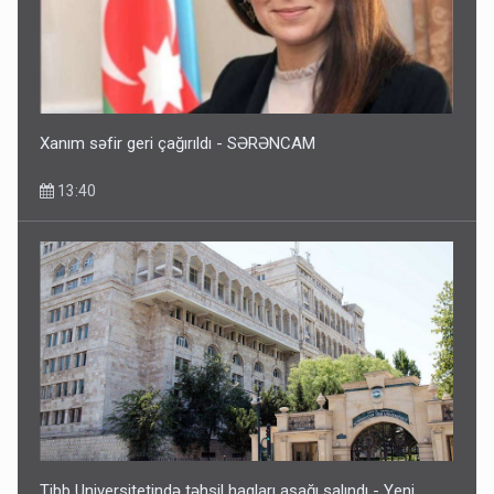
Bakıdakı “yəhudi”nin qurbanları - Sensasion adlar
10:13
Xanım səfir geri çağırıldı - SƏRƏNCAM
13:40
Tibb Universitetində təhsil haqları aşağı salındı - Yeni