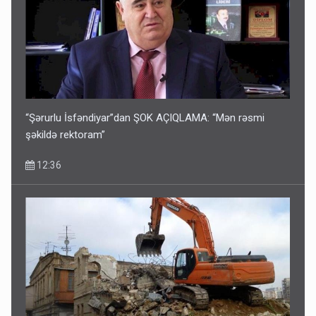
“Şərurlu İsfəndiyar”dan ŞOK AÇIQLAMA: “Mən rəsmi
şəkildə rektoram”
12:36