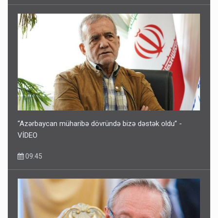
“Azərbaycan müharibə dövründə bizə dəstək oldu” -
VİDEO
09:45