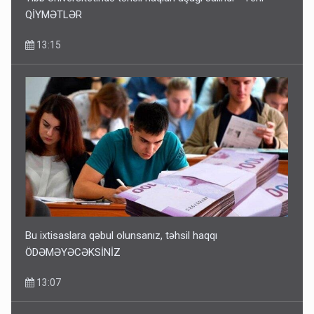
QİYMƏTLƏR
13:15
Bu ixtisaslara qəbul olunsanız, təhsil haqqı
ÖDƏMƏYƏCƏKSİNİZ
13:07