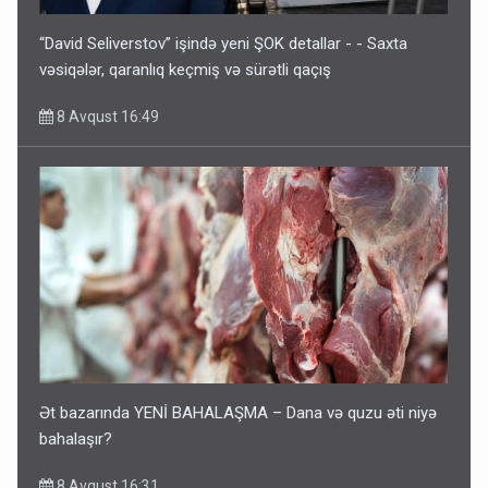
“David Seliverstov” işində yeni ŞOK detallar - - Saxta
vəsiqələr, qaranlıq keçmiş və sürətli qaçış
8 Avqust 16:49
Ət bazarında YENİ BAHALAŞMA – Dana və quzu əti niyə
bahalaşır?
8 Avqust 16:31