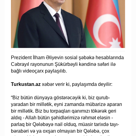
Prezident İlham Əliyevin sosial şəbəkə hesablarında
Cəbrayıl rayonunun Şükürbəyli kəndinə səfəri ilə
bağlı videoçarx paylaşılıb.
Turkustan.az
xəbər verir ki, paylaşımda deyilir:
“Biz bütün dünyaya göstərəcəyik ki, biz qurub-
yaradan bir millətik, eyni zamanda mübarizə aparan
bir millətik. Biz bu torpaqları qanımızı tökərək geri
aldıq - Allah bütün şəhidlərimizə rəhmət eləsin -
parlaq bir Qələbəyə nail olduq, müasir tarixdə tayı-
bərabəri və ya oxşarı olmayan bir Qələbə, çox