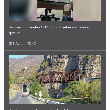
İrəvan dünyaya Azərbaycan üzərindən çıxır – Mühüm
etiraf
8 Avqust 23:19
Baş nazirin ayaqları “itdi” - Sosial şəbəkələrdə lağa
qoyuldu
8 Avqust 23:42
Paşinyan Əliyevə zəng etməsindən danışdı
8 Avqust 16:18