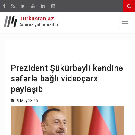
Türküstan.az
Adımız yolumuzdur
Prezident Şükürbəyli kəndinə
səfərlə bağlı videoçarx
paylaşıb
9 May 23:46