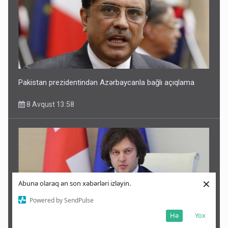
Pakistan prezidentindən Azərbaycanla bağlı açıqlama
8 Avqust 13:58
×
Abunə olaraq ən son xəbərləri izləyin.
Powered by SendPulse
Hə
Yox