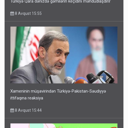
Türkiyə Qara dənizdə gəmilərin keçidini məhdudlaşdırır
8 Avqust 15:55
Xameninin müşavirindən Türkiyə-Pakistan-Səudiyyə
ittifaqına reaksiya
8 Avqust 15:44