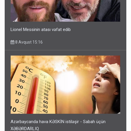
Lionel Messinin atası vəfat edib
8 Avqust 15:16
Azərbaycanda hava KƏSKİN istiləşir - Sabah üçün
XƏBƏRDARLIQ