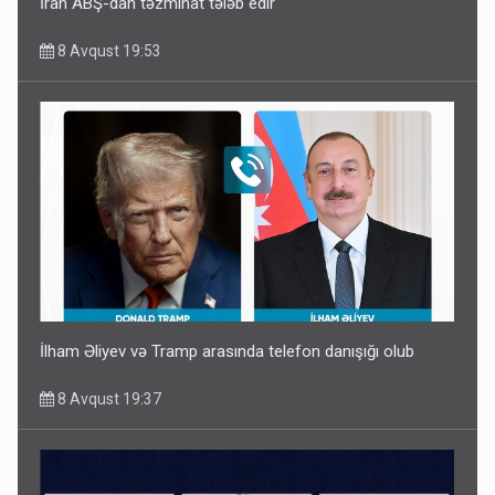
İran ABŞ-dan təzminat tələb edir
8 Avqust 19:53
İlham Əliyev və Tramp arasında telefon danışığı olub
8 Avqust 19:37