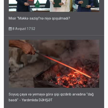
Misir “Məkkə sazişi”nə niyə qoşulmadı?
8 Avqust 17:52
Soyuq çaya və yeməyə görə şişi qızdırıb arvadına "dağ
basdı" - Yardımlıda DƏHŞƏT