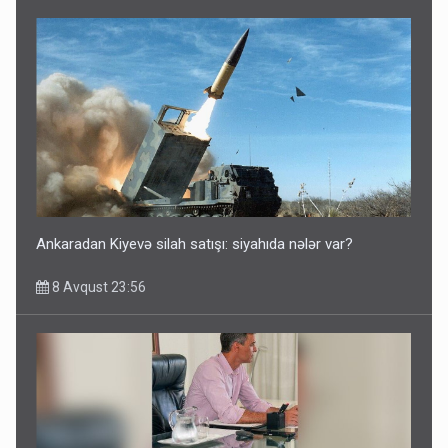
Azərbaycan bundan hər il 3 milyard dollar qazanacaq
8 Avqust 23:33
Ankaradan Kiyevə silah satışı: siyahıda nələr var?
8 Avqust 23:56