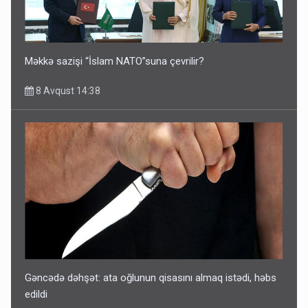
Məkkə sazişi “İslam NATO”suna çevrilir?
8 Avqust 14:38
Gəncədə dəhşət: ata oğlunun qisasını almaq istədi, həbs
edildi