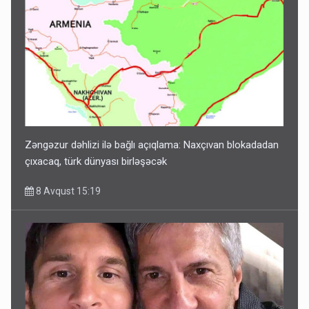
Zəngəzur dəhlizi ilə bağlı açıqlama: Naxçıvan blokadadan
çıxacaq, türk dünyası birləşəcək
8 Avqust 15:19