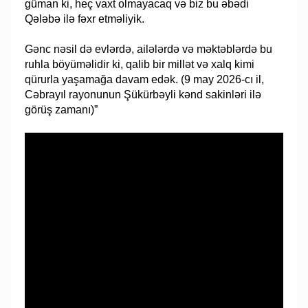
güman ki, heç vaxt olmayacaq və biz bu əbədi
Qələbə ilə fəxr etməliyik.
Gənc nəsil də evlərdə, ailələrdə və məktəblərdə bu
ruhla böyüməlidir ki, qalib bir millət və xalq kimi
qürurla yaşamağa davam edək. (9 may 2026-cı il,
Cəbrayıl rayonunun Şükürbəyli kənd sakinləri ilə
görüş zamanı)”