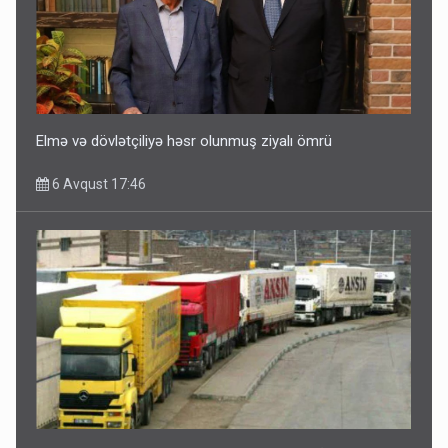
Elmə və dövlətçiliyə həsr olunmuş ziyalı ömrü
6 Avqust 17:46