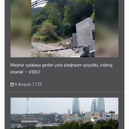
Məşhur şəlaləyə gedən yola şlaqbaum qoyuldu, ödəniş
istənilir – VİDEO
6 Avqust 17:25