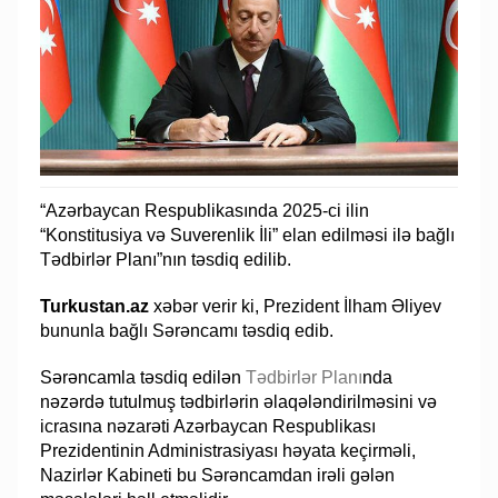
“Azərbaycan Respublikasında 2025-ci ilin
“Konstitusiya və Suverenlik İli” elan edilməsi ilə bağlı
Tədbirlər Planı”nın təsdiq edilib.
Turkustan.az
xəbər verir ki, Prezident İlham Əliyev
bununla bağlı Sərəncamı təsdiq edib.
Sərəncamla təsdiq edilən
Tədbirlər Planı
nda
nəzərdə tutulmuş tədbirlərin əlaqələndirilməsini və
icrasına nəzarəti Azərbaycan Respublikası
Prezidentinin Administrasiyası həyata keçirməli,
Nazirlər Kabineti bu Sərəncamdan irəli gələn