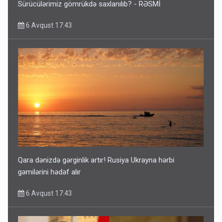
Sürücülərimiz gömrükdə saxlanılıb? - RƏSMİ
6 Avqust 17:43
Qara dənizdə gərginlik artır! Rusiya Ukrayna hərbi
gəmilərini hədəf alır
6 Avqust 17:43