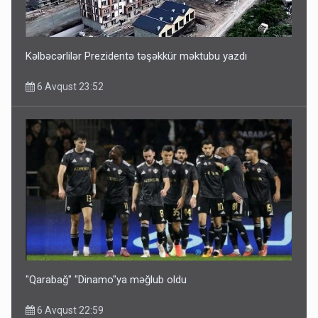
ŞOK! David Seliverstov ölkədən qaçdı
6 Avqust 14:14
Kəlbəcərlilər Prezidentə təşəkkür məktubu yazdı
6 Avqust 23:52
Bu ölkələrə şəxsiyyət vəsiqəsi ilə gedə biləcəksiniz -
SİYAHI
6 Avqust 10:53
"Qarabağ" "Dinamo"ya məğlub oldu
6 Avqust 22:59