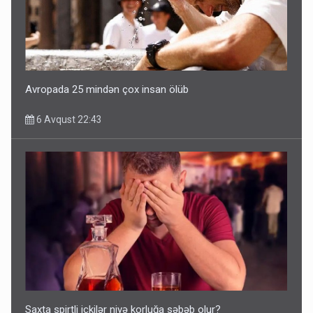
Avropada 25 mindən çox insan ölüb
6 Avqust 22:43
Saxta spirtli içkilər niyə korluğa səbəb olur?