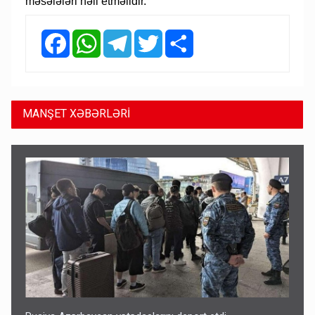
məsələləri həll etməlidir.
Facebook
WhatsApp
Telegram
Twitter
Share
MANŞET XƏBƏRLƏRİ