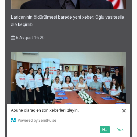
Laricaninin öldürülməsi barədə yeni xəbər: Oğlu vasitəsilə
ələ keçirilib
6 Avqust 16:20
×
Abunə olaraq ən son xəbərləri izləyin.
Powered by SendPulse
Qəbələdə gənclər erkən nikahın fəsadları barədə
maarifləndirilib
Hə
Yox