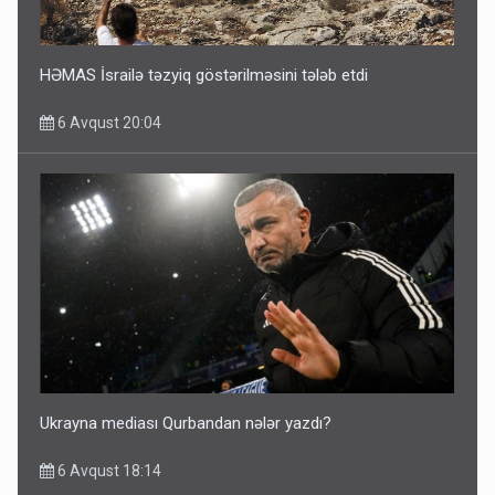
HƏMAS İsrailə təzyiq göstərilməsini tələb etdi
6 Avqust 20:04
Ukrayna mediası Qurbandan nələr yazdı?
6 Avqust 18:14