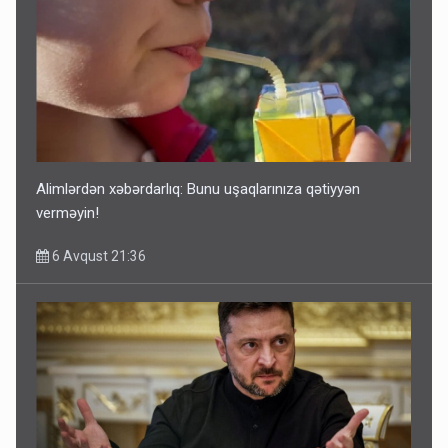
Alimlərdən xəbərdarlıq: Bunu uşaqlarınıza qətiyyən
verməyin!
6 Avqust 21:36