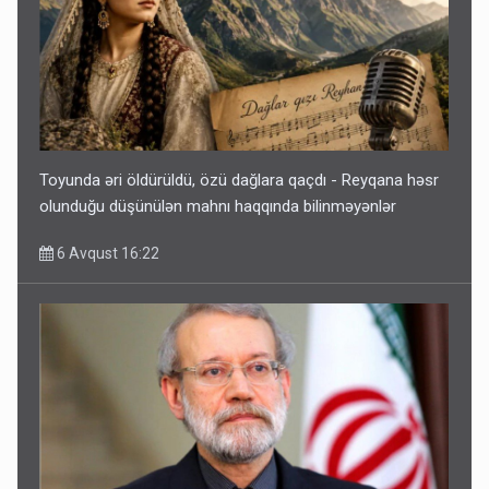
Toyunda əri öldürüldü, özü dağlara qaçdı - Reyqana həsr
olunduğu düşünülən mahnı haqqında bilinməyənlər
6 Avqust 16:22