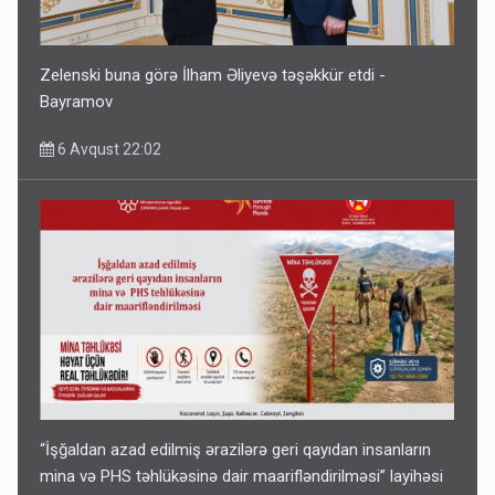
Zelenski buna görə İlham Əliyevə təşəkkür etdi -
Bayramov
6 Avqust 22:02
“İşğaldan azad edilmiş ərazilərə geri qayıdan insanların
mina və PHS təhlükəsinə dair maarifləndirilməsi” layihəsi