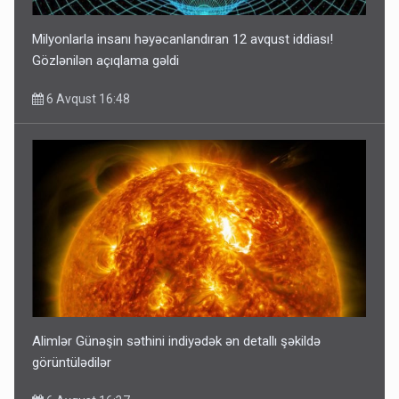
Milyonlarla insanı həyəcanlandıran 12 avqust iddiası!
Gözlənilən açıqlama gəldi
6 Avqust 16:48
Alimlər Günəşin səthini indiyədək ən detallı şəkildə
görüntülədilər