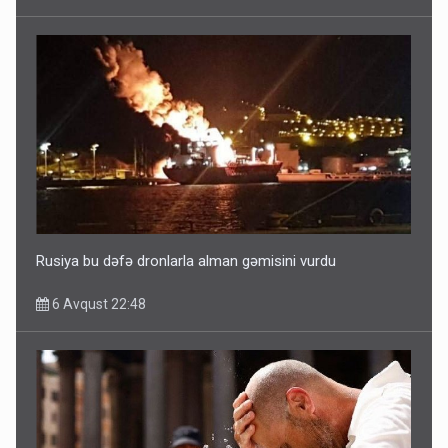
Ərdoğana sui-qəsd planının iştirakçısı detalları açıqladı
5 Avqust 16:56
Rusiya bu dəfə dronlarla alman gəmisini vurdu
6 Avqust 22:48