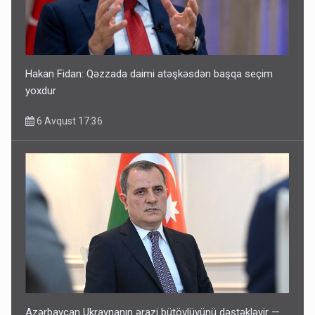
Hakan Fidan: Qəzzada daimi atəşkəsdən başqa seçim
yoxdur
6 Avqust 17:36
Azərbaycan Ukraynanın ərazi bütövlüyünü dəstəkləyir —