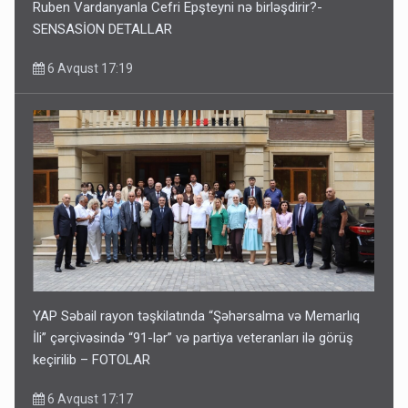
Ruben Vardanyanla Cefri Epşteyni nə birləşdirir?-
SENSASİON DETALLAR
6 Avqust 17:19
YAP Səbail rayon təşkilatında “Şəhərsalma və Memarlıq
İli” çərçivəsində “91-lər” və partiya veteranları ilə görüş
keçirilib – FOTOLAR
6 Avqust 17:17