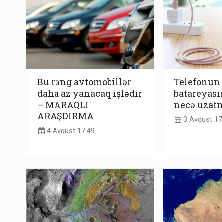
Bu rəng avtomobillər
Telefonun
daha az yanacaq işlədir
batareyas
– MARAQLI
necə uzatm
ARAŞDIRMA
3 Avqust 17
4 Avqust 17:49