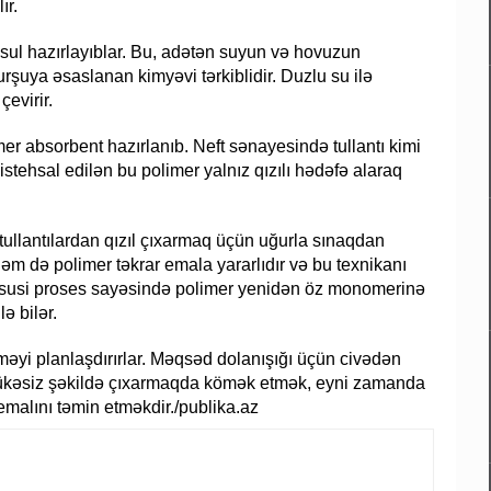
ır.
üsul hazırlayıblar. Bu, adətən suyun və hovuzun
urşuya əsaslanan kimyəvi tərkiblidir. Duzlu su ilə
çevirir.
er absorbent hazırlanıb. Neft sənayesində tullantı kimi
tehsal edilən bu polimer yalnız qızılı hədəfə alaraq
tullantılardan qızıl çıxarmaq üçün uğurla sınaqdan
həm də polimer təkrar emala yararlıdır və bu texnikanı
n xüsusi proses sayəsində polimer yenidən öz monomerinə
ə bilər.
tməyi planlaşdırırlar. Məqsəd dolanışığı üçün civədən
əhlükəsiz şəkildə çıxarmaqda kömək etmək, eyni zamanda
 emalını təmin etməkdir./publika.az