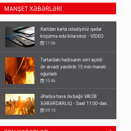
MANŞET XƏBƏRLƏRİ
Tərtərdəki hadisənin sirri açıldı:
Ər-arvadı yandırıb 15 min manatı
oğurladı
10:46
Əhaliyə hava ilə bağlı VACİB
XƏBƏRDARLIQ - Saat 11:00-dan…
09:15
ŞOK! David Seliverstov ölkədən
qaçdı
6 Avqust 14:14
Geri çağırılan səfir Abel