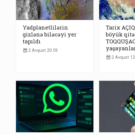
Yadplanetlilərin
Tarix AÇIQ
gizlənə biləcəyi yer
böyük qitə
tapıldı
TOQQUŞACA
yaşayanlar 
2 Avqust 20:59
2 Avqust 12