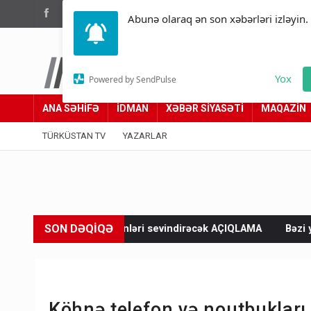
(012) 449 94 05
Abunə olaraq ən son xəbərləri izləyin.
Türküstan.az
Yox
Powered by SendPulse
Adımız yolumuzdur
ANA SƏHİFƏ
İDMAN
XƏBƏR SİYASƏTİ
MAQAZİN
TÜRKÜSTAN TV
YAZARLAR
SON DƏQİQƏ
 işləyənləri sevindirəcək AÇIQLAMA
Bəzi yerlərə yağış yağacaq
Köhnə telefon və noutbukları 