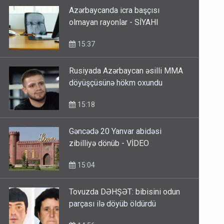
Azərbaycanda icra başçısı
olmayan rayonlar - SİYAHI
15:37
Rusiyada Azərbaycan əsilli MMA
döyüşçüsünə hökm oxundu
15:18
Gəncədə 20 Yanvar abidəsi
zibilliyə dönüb - VİDEO
15:04
Tovuzda DƏHŞƏT: bibisini odun
parçası ilə döyüb öldürdü