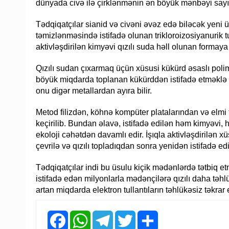
dünyada civə ilə çirklənmənin ən böyük mənbəyi sayıl
Tədqiqatçılar sianid və civəni əvəz edə biləcək yeni 
təmizlənməsində istifadə olunan trikloroizosiyanurik t
aktivləşdirilən kimyəvi qızılı suda həll olunan formaya 
Qızılı sudan çıxarmaq üçün xüsusi kükürd əsaslı polim
böyük miqdarda toplanan kükürddən istifadə etməklə is
onu digər metallardan ayıra bilir.
Metod filizdən, köhnə kompüter platalarından və elmi 
keçirilib. Bundan əlavə, istifadə edilən həm kimyəvi, 
ekoloji cəhətdən davamlı edir. İşıqla aktivləşdirilə
çevrilə və qızılı topladıqdan sonra yenidən istifadə edil
Tədqiqatçılar indi bu üsulu kiçik mədənlərdə tətbiq e
istifadə edən milyonlarla mədənçilərə qızılı daha t
artan miqdarda elektron tullantıların təhlükəsiz təkrar
Facebook
WhatsApp
Telegram
Twitter
Share