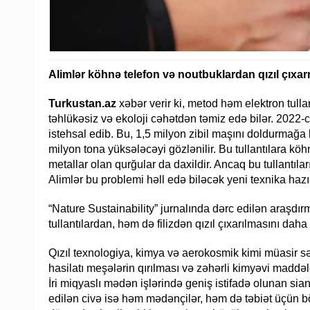
Alimlər köhnə telefon və noutbuklardan qızıl çıxar
Turkustan.az
xəbər verir ki, metod həm elektron tullan
təhlükəsiz və ekoloji cəhətdən təmiz edə bilər. 2022-ci
istehsal edib. Bu, 1,5 milyon zibil maşını doldurmağa 
milyon tona yüksələcəyi gözlənilir. Bu tullantılara köh
metallar olan qurğular da daxildir. Ancaq bu tullantılar
Alimlər bu problemi həll edə biləcək yeni texnika hazır
“Nature Sustainability” jurnalında dərc edilən araşdır
tullantılardan, həm də filizdən qızıl çıxarılmasını dah
Qızıl texnologiya, kimya və aerokosmik kimi müasir sə
hasilatı meşələrin qırılması və zəhərli kimyəvi maddələ
İri miqyaslı mədən işlərində geniş istifadə olunan siani
edilən civə isə həm mədənçilər, həm də təbiət üçün böy