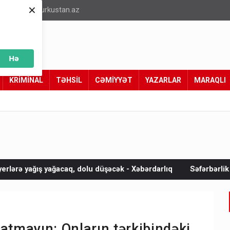
×
info@turkustan.az
Hə
KRİMİNAL
TƏHSİL
CƏMİYYƏT
YAZARLAR
MARAQLI
, dolu düşəcək - Xəbərdarlıq
Səfərbərlik Xidmətinin rüşvət a
atmayın: Onların tərkibindəki