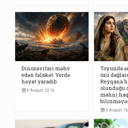
Dinozavrları məhv
Toyunda ər
edən fəlakət: Yerdə
özü dağlara
həyat yaradıb
Reyqana h
olunduğu 
6 Avqust 22:16
mahnı ha
bilinməyə
6 Avqust 16