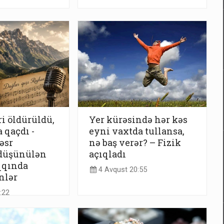
i öldürüldü,
Yer kürəsində hər kəs
 qaçdı -
eyni vaxtda tullansa,
əsr
nə baş verər? – Fizik
düşünülən
açıqladı
qqında
4 Avqust 20:55
nlər
:22