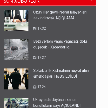
SON XƏBƏRLƏR
Məhərrəmovun oğludur - DOSYE
14:07
Uzun illər qeyri-rəsmi işləyənləri
sevindirəcək AÇIQLAMA
Media və Yayım Şurasına əlavə
hüquq və vəzifələr verilib
17:32
13:24
Bəzi yerlərə yağış yağacaq, dolu
düşəcək - Xəbərdarlıq
Kartdan karta istədiyiniz qədər
köçürmə edə bilərsiniz - VİDEO
17:27
11:06
Səfərbərlik Xidmətinin rüşvət alan
əməkdaşları HƏBS EDİLDİ
17:24
Ukraynada döyüşən xarici
könüllülərin sayı AÇIQLANDI