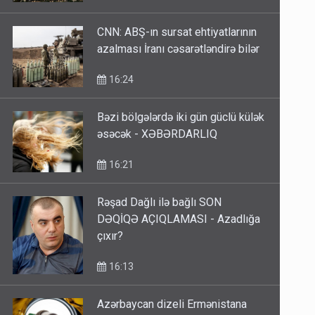
CNN: ABŞ-ın sursat ehtiyatlarının
azalması İranı cəsarətləndirə bilər
16:24
Bəzi bölgələrdə iki gün güclü külək
əsəcək - XƏBƏRDARLIQ
16:21
Rəşad Dağlı ilə bağlı SON
DƏQİQƏ AÇIQLAMASI - Azadlığa
çıxır?
16:13
Azərbaycan dizeli Ermənistana