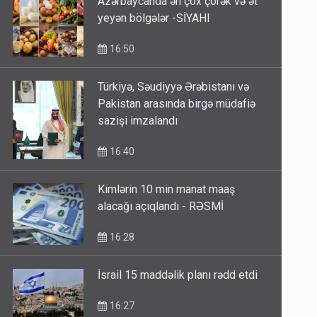
Azərbaycanda ən çox çörək və ət
yeyən bölgələr -SİYAHI
16:50
Türkiyə, Səudiyyə Ərəbistanı və
Pakistan arasında birgə müdafiə
sazişi imzalandı
16:40
Kimlərin 10 min manat maaş
alacağı açıqlandı - RƏSMİ
16:28
İsrail 15 maddəlik planı rədd etdi
16:27