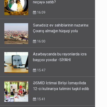
neçəyə satıb?
16:09
Sənədsiz ev sahiblərinin nəzərinə:
Çıxarış almağın hüquqi yolu
16:00
Azərbaycanda bu rayonlarda icra
başçısı yoxdur -SİYAHI
15:47
ƏSMİD İctimai Birliyi İsmayıllıda
12-ci kulinariya təlimini təşkil edib
15:41