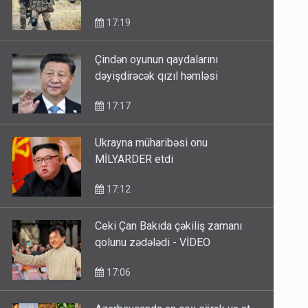
17:19
Çindən oyunun qaydalarını
dəyişdirəcək qızıl həmləsi
17:17
Ukrayna müharibəsi onu
MİLYARDER etdi
17:12
Ceki Çan Bakıda çəkiliş zamanı
qolunu zədələdi - VİDEO
17:06