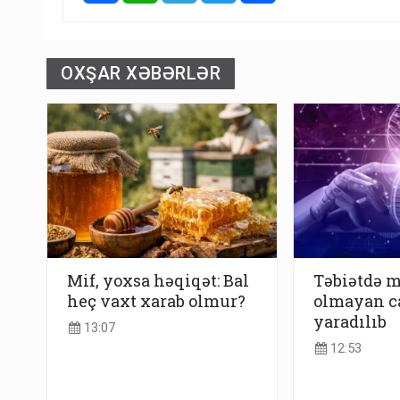
OXŞAR XƏBƏRLƏR
Mif, yoxsa həqiqət: Bal
Təbiətdə 
heç vaxt xarab olmur?
olmayan ca
yaradılıb
13:07
12:53