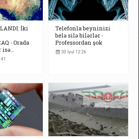
LANDI: İki
Telefonla beyninizi
belə silə bilərlər -
Q - Orada
Professordan şok
isə...
30 İyul 12:26
:41