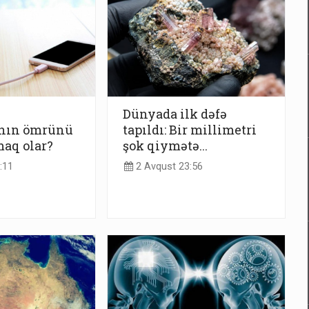
Dünyada ilk dəfə
ının ömrünü
tapıldı: Bir millimetri
aq olar?
şok qiymətə...
:11
2 Avqust 23:56