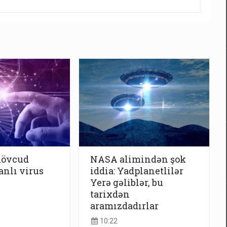
mövcud
NASA alimindən şok
nlı virus
iddia: Yadplanetlilər
Yerə gəliblər, bu
tarixdən
aramızdadırlar
10:22