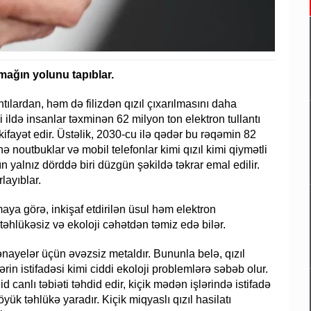
mağın yolunu tapıblar.
tılardan, həm də filizdən qızıl çıxarılmasını daha
 ildə insanlar təxminən 62 milyon ton elektron tullantı
kifayət edir. Üstəlik, 2030-cu ilə qədər bu rəqəmin 82
nə noutbuklar və mobil telefonlar kimi qızıl kimi qiymətli
ın yalnız dörddə biri düzgün şəkildə təkrar emal edilir.
layıblar.
maya görə, inkişaf etdirilən üsul həm elektron
a təhlükəsiz və ekoloji cəhətdən təmiz edə bilər.
nayelər üçün əvəzsiz metaldır. Bununla belə, qızıl
rin istifadəsi kimi ciddi ekoloji problemlərə səbəb olur.
d canlı təbiəti təhdid edir, kiçik mədən işlərində istifadə
ük təhlükə yaradır. Kiçik miqyaslı qızıl hasilatı