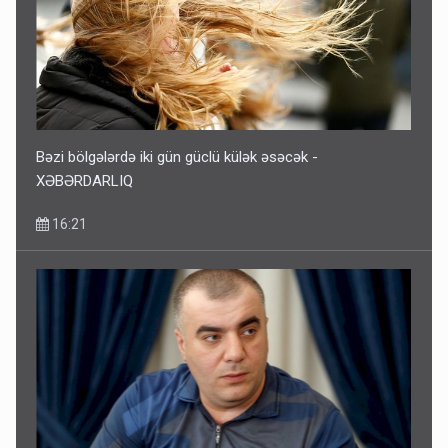
Bəzi bölgələrdə iki gün güclü külək əsəcək -
XƏBƏRDARLIQ
16:21