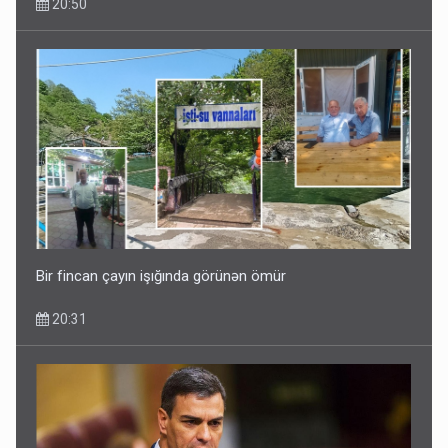
20:50
Media və Yayım Şurasına əlavə hüquq və vəzifələr verilib
13:24
Bir fincan çayın işığında görünən ömür
20:31