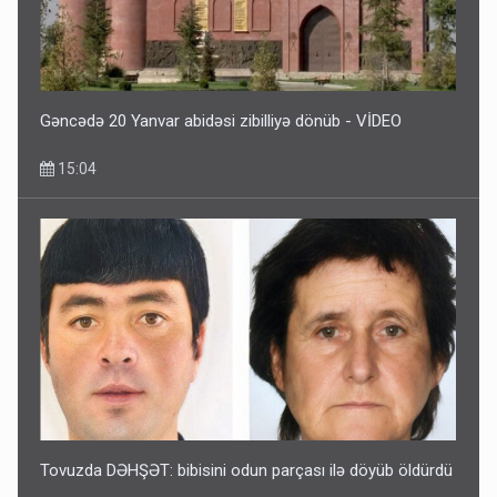
Gəncədə 20 Yanvar abidəsi zibilliyə dönüb - VİDEO
15:04
Tovuzda DƏHŞƏT: bibisini odun parçası ilə döyüb öldürdü