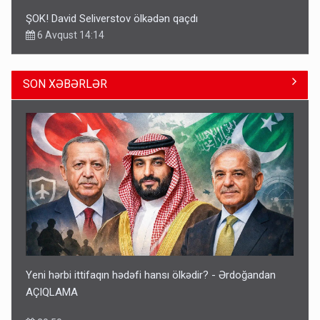
ŞOK! David Seliverstov ölkədən qaçdı
6 Avqust 14:14
SON XƏBƏRLƏR
Geri çağırılan səfir Abel Məhərrəmovun oğludur - DOSYE
14:07
Yeni hərbi ittifaqın hədəfi hansı ölkədir? - Ərdoğandan
AÇIQLAMA