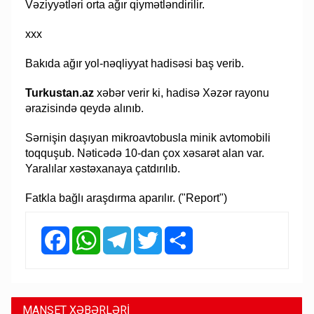
Vəziyyətləri orta ağır qiymətləndirilir.
xxx
Bakıda ağır yol-nəqliyyat hadisəsi baş verib.
Turkustan.az
xəbər verir ki, hadisə Xəzər rayonu
ərazisində qeydə alınıb.
Sərnişin daşıyan mikroavtobusla minik avtomobili
toqquşub. Nəticədə 10-dan çox xəsarət alan var.
Yaralılar xəstəxanaya çatdırılıb.
Fatkla bağlı araşdırma aparılır. ("Report")
Facebook
WhatsApp
Telegram
Twitter
Share
MANŞET XƏBƏRLƏRİ