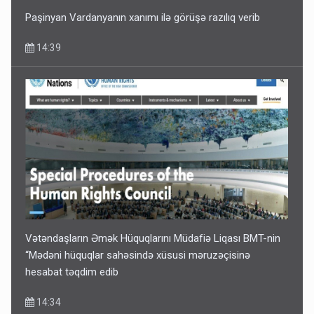
Paşinyan Vardanyanın xanımı ilə görüşə razılıq verib
14:39
Vətəndaşların Əmək Hüquqlarını Müdafiə Liqası BMT-nin
“Mədəni hüquqlar sahəsində xüsusi məruzəçisinə
hesabat təqdim edib
14:34