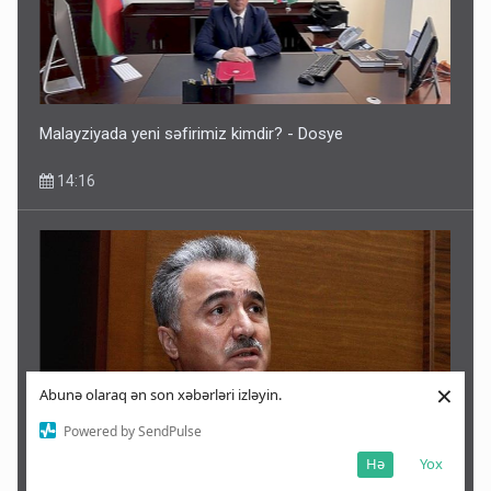
Malayziyada yeni səfirimiz kimdir? - Dosye
14:16
×
Abunə olaraq ən son xəbərləri izləyin.
Powered by SendPulse
Hə
Yox
Prezident Zeynal Nağdəliyevin oğluna yüksək vəzifə verdi