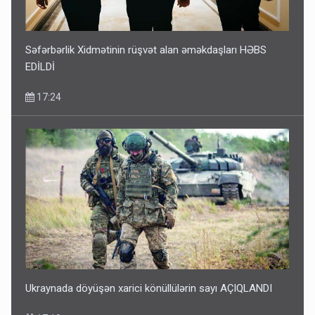
Səfərbərlik Xidmətinin rüşvət alan əməkdaşları HƏBS
EDİLDİ
17:24
Ukraynada döyüşən xarici könüllülərin sayı AÇIQLANDI