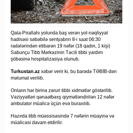
Qala-Pirallahı yolunda baş verən yol-nəqliyyat
hadisəsi səbəbilə sentyabrın 8-i saat 06:30
radələrindən etibarən 19 nəfər (18 qadın, 1 kişi)
Sabunçu Tibb Mərkəzinin Təcili tibbi yardım
şöbəsinə hospitalizasiya olunub.
Turkustan.az
xəbər verir ki, bu barədə TƏBİB-dən
məlumat verilib.
Onların hər birinə zəruri tibbi xidmətlər göstərilib.
Vəziyyətləri qənaətbəxş qiymətləndirilən 12 nəfər
ambulator müalicə üçün evə buraxılıb.
Hazırda tibb müəssisəsində 7 nəfərin müayinə və
müalicəsi davam etdirilir.