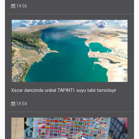
14:56
Xəzər dənizində unikal TAPINTI: suyu təbii təmizləyir
14:54