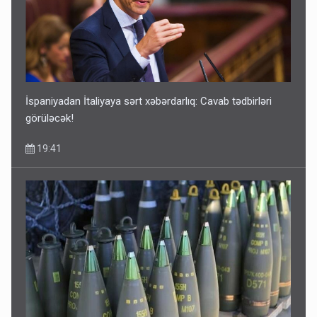
Kartdan karta istədiyiniz qədər köçürmə edə bilərsiniz -
VİDEO
11:06
İspaniyadan İtaliyaya sərt xəbərdarlıq: Cavab tədbirləri
görüləcək!
19:41