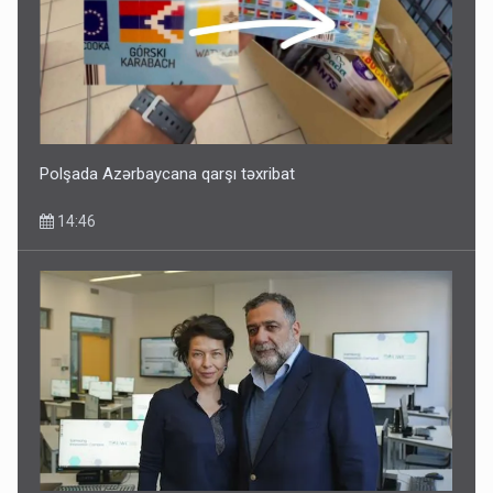
Polşada Azərbaycana qarşı təxribat
14:46