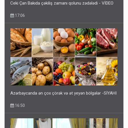
Ceki Çan Bakıda çəkiliş zamanı qolunu zədələdi - VİDEO
17:06
Azərbaycanda ən çox çörək və ət yeyən bölgələr -SİYAHI
16:50