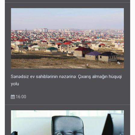
Sənədsiz ev sahiblərinin nəzərinə: Çıxarış almağın hüquqi
yolu
16:00