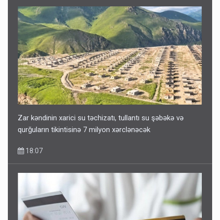
Zar kəndinin xarici su təchizatı, tullantı su şəbəkə və
qurğuların tikintisinə 7 milyon xərclənəcək
18:07