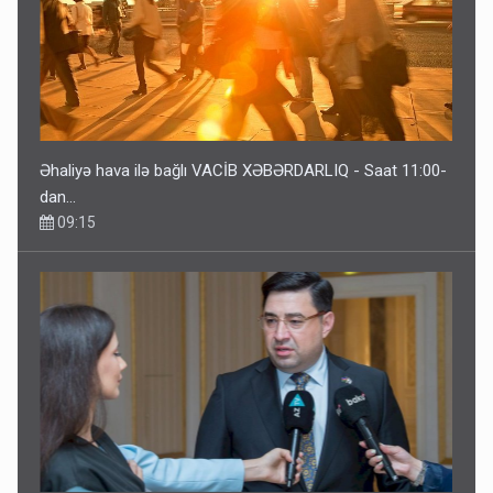
Əhaliyə hava ilə bağlı VACİB XƏBƏRDARLIQ - Saat 11:00-
dan…
09:15