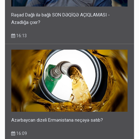
Rəşad Dağlı ilə bağlı SON DƏQİQƏ AÇIQLAMASI -
Azadlığa çıxır?
16:13
Azərbaycan dizeli Ermənistana neçəyə satıb?
16:09