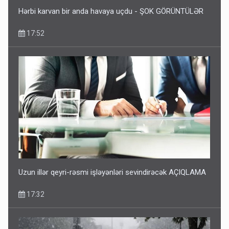
Hərbi karvan bir anda havaya uçdu - ŞOK GÖRÜNTÜLƏR
17:52
Uzun illər qeyri-rəsmi işləyənləri sevindirəcək AÇIQLAMA
17:32