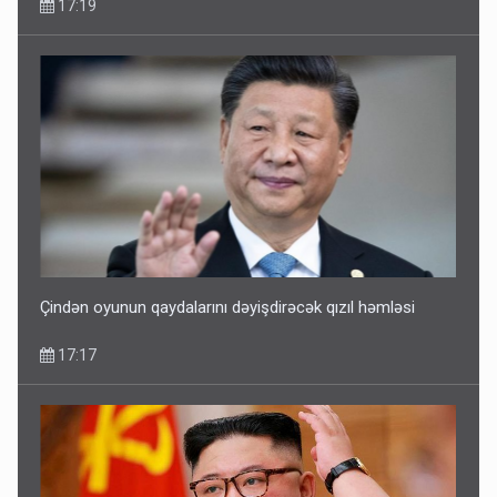
17:19
Çindən oyunun qaydalarını dəyişdirəcək qızıl həmləsi
17:17