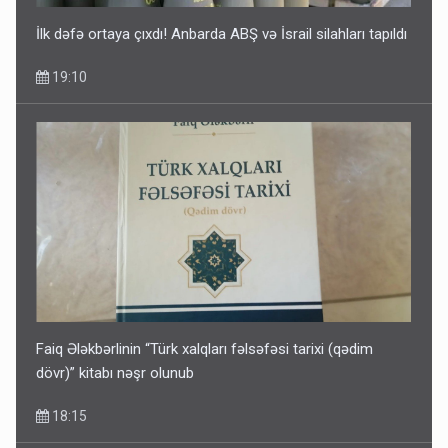
İlk dəfə ortaya çıxdı! Anbarda ABŞ və İsrail silahları tapıldı
19:10
Faiq Ələkbərlinin “Türk xalqları fəlsəfəsi tarixi (qədim
dövr)” kitabı nəşr olunub
18:15