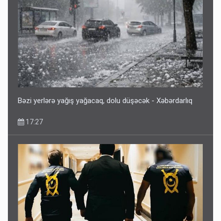
Bəzi yerlərə yağış yağacaq, dolu düşəcək - Xəbərdarlıq
17:27