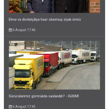
Elmə və dövlətçiliyə həsr olunmuş ziyalı ömrü
6 Avqust 17:46
Sürücülərimiz gömrükdə saxlanılıb? - RƏSMİ
6 Avqust 17:43