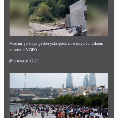
Məşhur şəlaləyə gedən yola şlaqbaum qoyuldu, ödəniş
istənilir – VİDEO
6 Avqust 17:25