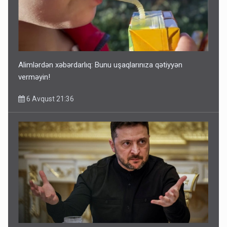
Alimlərdən xəbərdarlıq: Bunu uşaqlarınıza qətiyyən
verməyin!
6 Avqust 21:36