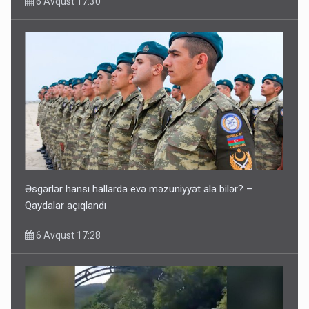
6 Avqust 17:30
Əsgərlər hansı hallarda evə məzuniyyət ala bilər? –
Qaydalar açıqlandı
6 Avqust 17:28