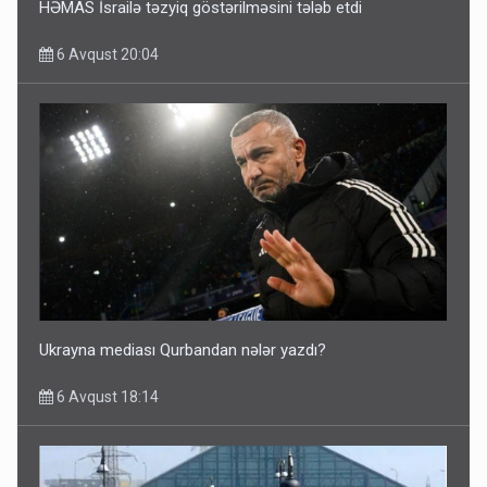
HƏMAS İsrailə təzyiq göstərilməsini tələb etdi
6 Avqust 20:04
Ukrayna mediası Qurbandan nələr yazdı?
6 Avqust 18:14