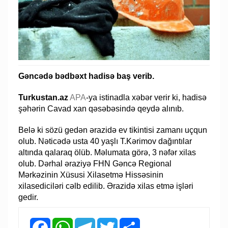
Gəncədə bədbəxt hadisə baş verib.
Turkustan.az
APA
-ya istinadla xəbər verir ki, hadisə
şəhərin Cavad xan qəsəbəsində qeydə alınıb.
Belə ki sözü gedən ərazidə ev tikintisi zamanı uçqun
olub. Nəticədə usta 40 yaşlı T.Kərimov dağıntılar
altında qalaraq ölüb. Məlumata görə, 3 nəfər xilas
olub. Dərhal əraziyə FHN Gəncə Regional
Mərkəzinin Xüsusi Xilasetmə Hissəsinin
xilasediciləri cəlb edilib. Ərazidə xilas etmə işləri
gedir.
Facebook
WhatsApp
Telegram
Twitter
Share