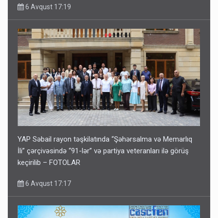
6 Avqust 17:19
YAP Səbail rayon təşkilatında “Şəhərsalma və Memarlıq
İli” çərçivəsində “91-lər” və partiya veteranları ilə görüş
keçirilib – FOTOLAR
6 Avqust 17:17