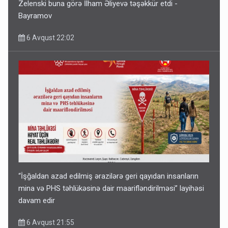
Zelenski buna görə İlham Əliyevə təşəkkür etdi -
Bayramov
6 Avqust 22:02
“İşğaldan azad edilmiş ərazilərə geri qayıdan insanların
mina və PHS təhlükəsinə dair maarifləndirilməsi” layihəsi
davam edir
6 Avqust 21:55