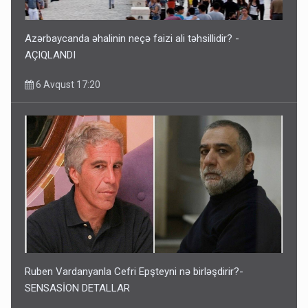
Azərbaycanda əhalinin neçə faizi ali təhsillidir? -
AÇIQLANDI
6 Avqust 17:20
Ruben Vardanyanla Cefri Epşteyni nə birləşdirir?-
SENSASİON DETALLAR