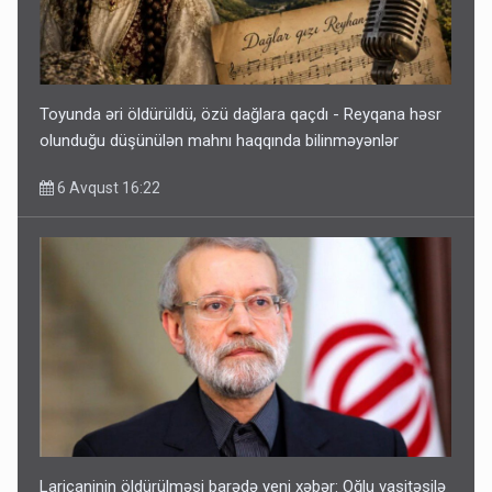
Toyunda əri öldürüldü, özü dağlara qaçdı - Reyqana həsr
olunduğu düşünülən mahnı haqqında bilinməyənlər
6 Avqust 16:22
Laricaninin öldürülməsi barədə yeni xəbər: Oğlu vasitəsilə