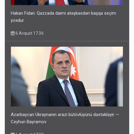
Hakan Fidan: Qəzzada daimi atəşkəsdən başqa seçim
yoxdur
6 Avqust 17:36
Azərbaycan Ukraynanın ərazi bütövlüyünü dəstəkləyir —
Ceyhun Bayramov