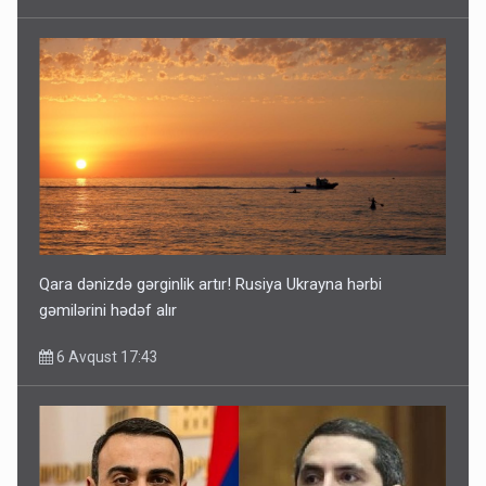
Qara dənizdə gərginlik artır! Rusiya Ukrayna hərbi
gəmilərini hədəf alır
6 Avqust 17:43