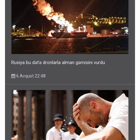
Ərdoğana sui-qəsd planının iştirakçısı detalları açıqladı
5 Avqust 16:56
Rusiya bu dəfə dronlarla alman gəmisini vurdu
6 Avqust 22:48