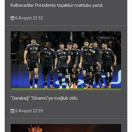
Kəlbəcərlilər Prezidentə təşəkkür məktubu yazdı
6 Avqust 23:52
Bu ölkələrə şəxsiyyət vəsiqəsi ilə gedə biləcəksiniz -
SİYAHI
6 Avqust 10:53
"Qarabağ" "Dinamo"ya məğlub oldu
6 Avqust 22:59