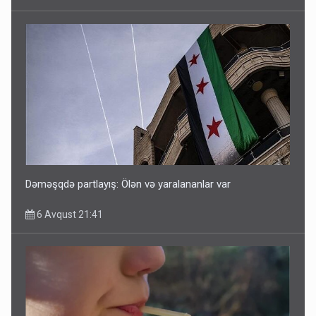
Dəməşqdə partlayış: Ölən və yaralananlar var
6 Avqust 21:41