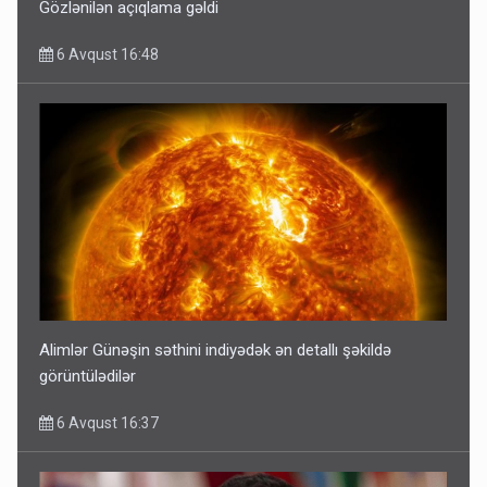
Gözlənilən açıqlama gəldi
6 Avqust 16:48
Alimlər Günəşin səthini indiyədək ən detallı şəkildə
görüntülədilər
6 Avqust 16:37