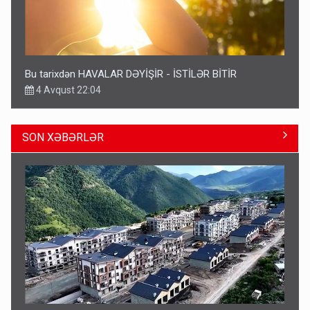
Bu tarixdən HAVALAR DƏYİŞİR - İSTİLƏR BİTİR
4 Avqust 22:04
SON XƏBƏRLƏR
ŞOK! David Seliverstov ölkədən qaçdı
6 Avqust 14:14