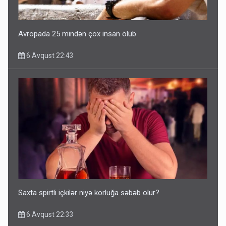
Avropada 25 mindən çox insan ölüb
6 Avqust 22:43
Saxta spirtli içkilər niyə korluğa səbəb olur?
6 Avqust 22:33