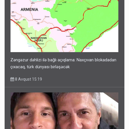
Zəngəzur dəhlizi ilə bağlı açıqlama: Naxçıvan blokadadan
çıxacaq, türk dünyası birləşəcək
8 Avqust 15:19