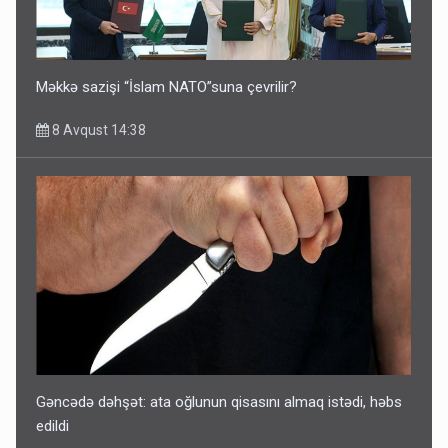
Məkkə sazişi “İslam NATO”suna çevrilir?
8 Avqust 14:38
Gəncədə dəhşət: ata oğlunun qisasını almaq istədi, həbs
edildi