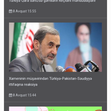
Türkiyə Qara dənizdə gəmilərin keçidini məhdudlaşdırır
8 Avqust 15:55
Xameninin müşavirindən Türkiyə-Pakistan-Səudiyyə
ittifaqına reaksiya
8 Avqust 15:44