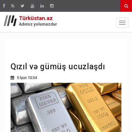
Türküstan.az
Adımız yolumuzdur
Qızıl və gümüş ucuzlaşdı
5 İyun 10:34