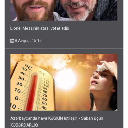
Lionel Messinin atası vəfat edib
8 Avqust 15:16
Azərbaycanda hava KƏSKİN istiləşir - Sabah üçün
XƏBƏRDARLIQ