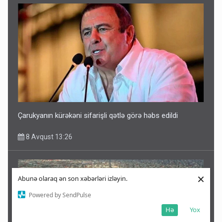
Çarukyanın kürəkəni sifarişli qətlə görə həbs edildi
8 Avqust 13:26
×
Abunə olaraq ən son xəbərləri izləyin.
Powered by SendPulse
Hə
Yox