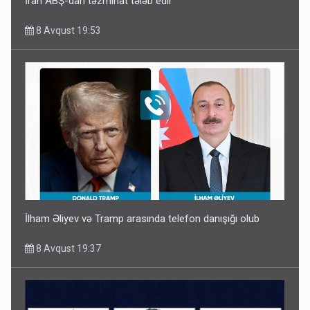
İran ABŞ-dan təzminat tələb edir
8 Avqust 19:53
İlham Əliyev və Tramp arasında telefon danışığı olub
8 Avqust 19:37