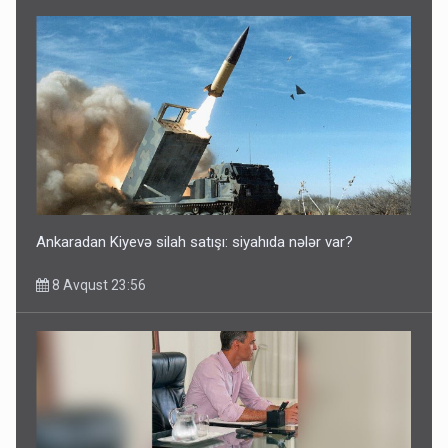
Azərbaycan bundan hər il 3 milyard dollar qazanacaq
8 Avqust 23:33
Ankaradan Kiyevə silah satışı: siyahıda nələr var?
8 Avqust 23:56