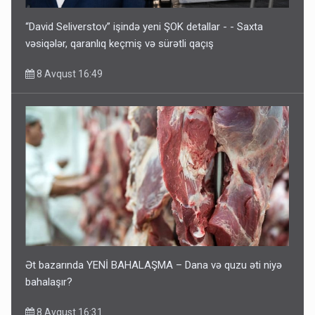
“David Seliverstov” işində yeni ŞOK detallar - - Saxta
vəsiqələr, qaranlıq keçmiş və sürətli qaçış
8 Avqust 16:49
Ət bazarında YENİ BAHALAŞMA – Dana və quzu əti niyə
bahalaşır?
8 Avqust 16:31