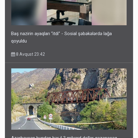
İrəvan dünyaya Azərbaycan üzərindən çıxır – Mühüm
etiraf
8 Avqust 23:19
Baş nazirin ayaqları “itdi” - Sosial şəbəkələrdə lağa
qoyuldu
8 Avqust 23:42
Paşinyan Əliyevə zəng etməsindən danışdı
8 Avqust 16:18