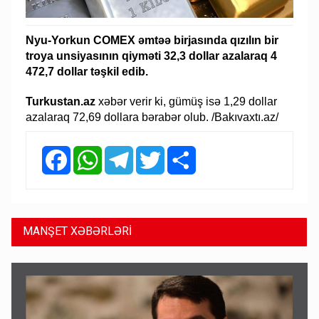
Nyu-Yorkun COMEX əmtəə birjasında qızılın bir
troya unsiyasının qiyməti 32,3 dollar azalaraq 4
472,7 dollar təşkil edib.
Turkustan.az
xəbər verir ki, gümüş isə 1,29 dollar
azalaraq 72,69 dollara bərabər olub. /Bakıvaxtı.az/
Facebook
WhatsApp
Telegram
Twitter
Share
MANŞET XƏBƏRLƏRİ