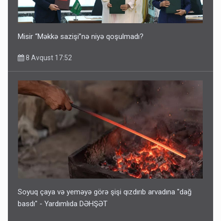
Misir “Məkkə sazişi”nə niyə qoşulmadı?
8 Avqust 17:52
Soyuq çaya və yeməyə görə şişi qızdırıb arvadına "dağ
basdı" - Yardımlıda DƏHŞƏT