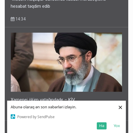
hesabat təqdim edib
14:34
Xamenei ölüm yatağındadır – KİV
×
Abunə olaraq ən son xəbərləri izləyin.
14:33
Powered by SendPulse
Hə
Yox