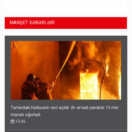
MANŞET XƏBƏRLƏRİ
Tərtərdəki hadisənin sirri açıldı: Ər-arvadı yandırıb 15 min
manatı oğurladı
10:46