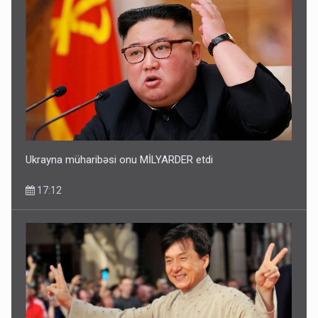
Ukrayna müharibəsi onu MİLYARDER etdi
17:12