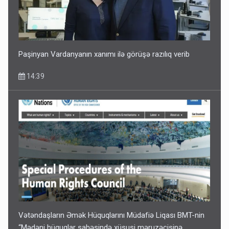
Paşinyan Vardanyanın xanımı ilə görüşə razılıq verib
14:39
Vətəndaşların Əmək Hüquqlarını Müdafiə Liqası BMT-nin
“Mədəni hüquqlar sahəsində xüsusi məruzəçisinə