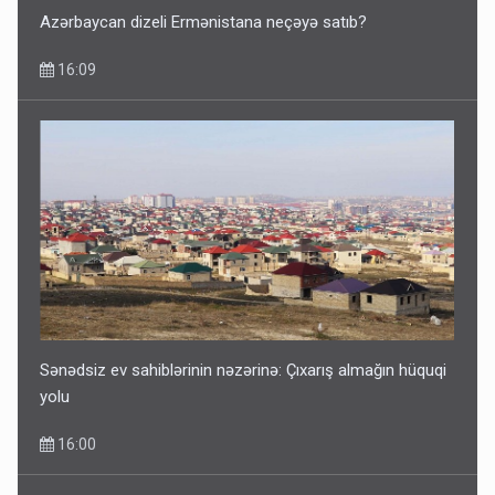
Azərbaycan dizeli Ermənistana neçəyə satıb?
16:09
Sənədsiz ev sahiblərinin nəzərinə: Çıxarış almağın hüquqi
yolu
16:00