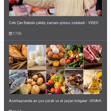
Ceki Çan Bakıda çəkiliş zamanı qolunu zədələdi - VİDEO
17:06
Azərbaycanda ən çox çörək və ət yeyən bölgələr -SİYAHI