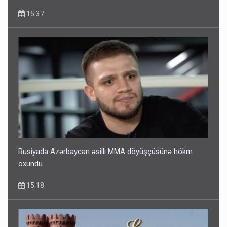
15:37
Rusiyada Azərbaycan əsilli MMA döyüşçüsünə hökm
oxundu
15:18