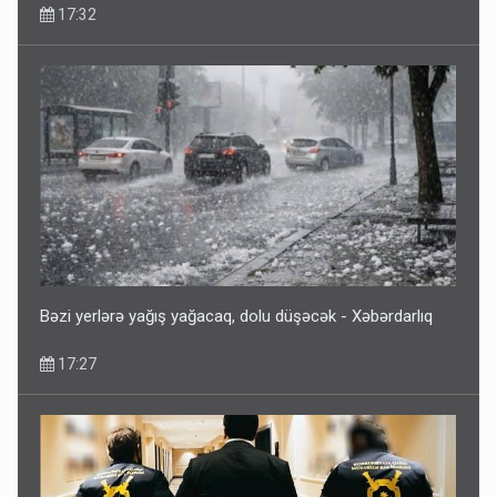
17:32
Bəzi yerlərə yağış yağacaq, dolu düşəcək - Xəbərdarlıq
17:27