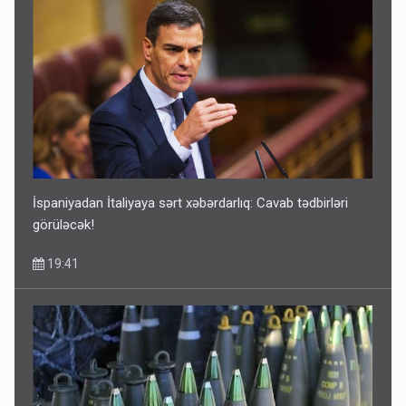
Kartdan karta istədiyiniz qədər köçürmə edə bilərsiniz -
VİDEO
11:06
İspaniyadan İtaliyaya sərt xəbərdarlıq: Cavab tədbirləri
görüləcək!
19:41