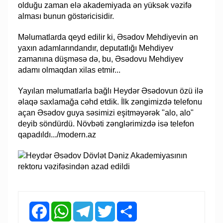
olduğu zaman elə akademiyada ən yüksək vəzifə
alması bunun göstəricisidir.
Məlumatlarda qeyd edilir ki, Əsədov Mehdiyevin ən
yaxın adamlarındandır, deputatlığı Mehdiyev
zamanına düşməsə də, bu, Əsədovu Mehdiyev
adamı olmaqdan xilas etmir...
Yayılan məlumatlarla bağlı Heydər Əsədovun özü ilə
əlaqə saxlamağa cəhd etdik. İlk zəngimizdə telefonu
açan Əsədov guya səsimizi eşitməyərək "alo, alo"
deyib söndürdü. Növbəti zənglərimizdə isə telefon
qapadıldı.../modern.az
Facebook
WhatsApp
Telegram
Twitter
Share