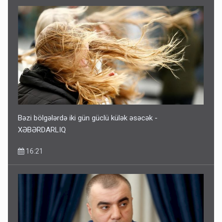
Bəzi bölgələrdə iki gün güclü külək əsəcək -
XƏBƏRDARLIQ
16:21