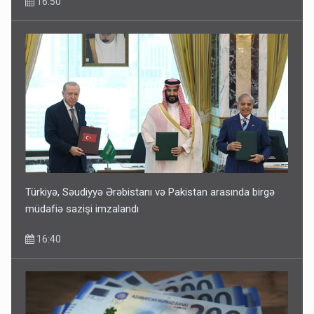
16:50
Türkiyə, Səudiyyə Ərəbistanı və Pakistan arasında birgə
müdafiə sazişi imzalandı
16:40