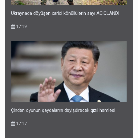
Ukraynada döyüşən xarici könüllülərin sayı AÇIQLANDI
17:19
Çindən oyunun qaydalarını dəyişdirəcək qızıl həmləsi
17:17