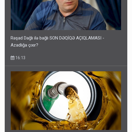
Rəşad Dağlı ilə bağlı SON DƏQİQƏ AÇIQLAMASI -
Azadlığa çıxır?
16:13