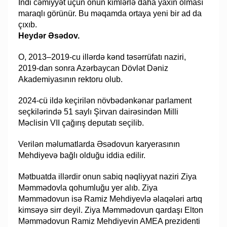
İndi cəmiyyət üçün onun kimlərlə daha yaxın olması
maraqlı görünür. Bu məqamda ortaya yeni bir ad da
çıxıb.
Heydər Əsədov.
O, 2013–2019-cu illərdə kənd təsərrüfatı naziri,
2019-dan sonra Azərbaycan Dövlət Dəniz
Akademiyasının rektoru olub.
2024-cü ildə keçirilən növbədənkənar parlament
seçkilərində 51 saylı Şirvan dairəsindən Milli
Məclisin VII çağırış deputatı seçilib.
Verilən məlumatlarda Əsədovun karyerasının
Mehdiyevə bağlı olduğu iddia edilir.
Mətbuatda illərdir onun sabiq nəqliyyat naziri Ziya
Məmmədovla qohumluğu yer alıb. Ziya
Məmmədovun isə Ramiz Mehdiyevlə əlaqələri artıq
kimsəyə sirr deyil. Ziya Məmmədovun qardaşı Elton
Məmmədovun Ramiz Mehdiyevin AMEA prezidenti