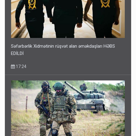
Səfərbərlik Xidmətinin rüşvət alan əməkdaşları HƏBS
EDİLDİ
17:24