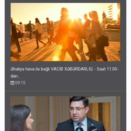
Əhaliyə hava ilə bağlı VACİB XƏBƏRDARLIQ - Saat 11:00-
dan…
09:15