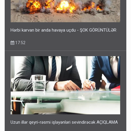
Hərbi karvan bir anda havaya uçdu - ŞOK GÖRÜNTÜLƏR
17:52
Uzun illər qeyri-rəsmi işləyənləri sevindirəcək AÇIQLAMA