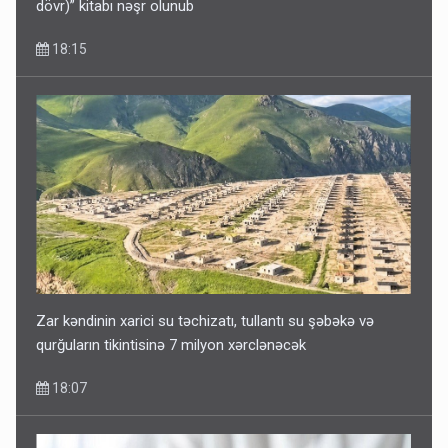
dövr)” kitabı nəşr olunub
18:15
Zar kəndinin xarici su təchizatı, tullantı su şəbəkə və
qurğuların tikintisinə 7 milyon xərclənəcək
18:07