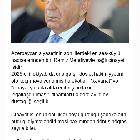
Azərbaycan siyasətinin son illərdəki ən səs-küylü
hadisələrindən biri Ramiz Mehdiyevlə bağlı cinayət
işidir.
2025-ci il oktyabrda ona qarşı “dövlət hakimiyyətini
ələ keçirməyə yönəlmiş hərəkətlər”, “xəyanət” və
“cinayət yolu ilə əldə edilmiş əmlakın
leqallaşdırılması” ittihamları ilə dörd aylıq ev
dustaqlığı seçilib.
Cinayət işi onun onilliklər boyu qurduğu şəbəkələrin
hüquqi qiymətləndirilməsi baxımından dönüş nöqtəsi
sayıla bilər.