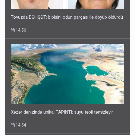
Tovuzda DƏHŞƏT: bibisini odun parçası ilə döyüb öldürdü
14:56
Xəzər dənizində unikal TAPINTI: suyu təbii təmizləyir
14:54