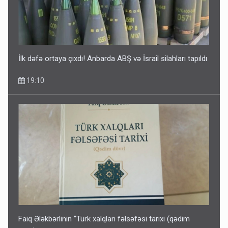
İlk dəfə ortaya çıxdı! Anbarda ABŞ və İsrail silahları tapıldı
19:10
Faiq Ələkbərlinin “Türk xalqları fəlsəfəsi tarixi (qədim