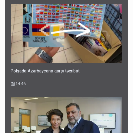
Polşada Azərbaycana qarşı təxribat
14:46