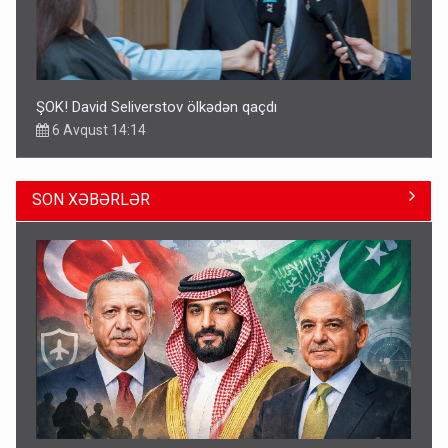
ŞOK! David Seliverstov ölkədən qaçdı
6 Avqust 14:14
SON XƏBƏRLƏR
Geri çağırılan səfir Abel Məhərrəmovun oğludur - DOSYE
14:07