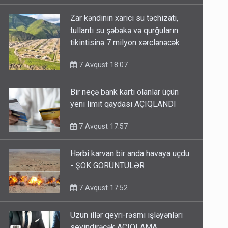
Zar kəndinin xarici su təchizatı,
tullantı su şəbəkə və qurğuların
tikintisinə 7 milyon xərclənəcək
7 Avqust 18:07
Bir neçə bank kartı olanlar üçün
yeni limit qaydası AÇIQLANDI
7 Avqust 17:57
Hərbi karvan bir anda havaya uçdu
- ŞOK GÖRÜNTÜLƏR
7 Avqust 17:52
Uzun illər qeyri-rəsmi işləyənləri
sevindirəcək AÇIQLAMA