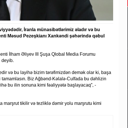
iyyədədir, İranla münasibətlərimiz əladır və bu
denti Məsud Pezeşkianı Xankəndi şəhərində qəbul
denti İlham Əliyev III Şuşa Qlobal Media Forumu
 deyib.
edir və bu layihə bizim tərəfimizdən demək olar ki, başa
ssəni tamamlasın. Biz Ağbənd-Kəlalə-Culfada bu dəhlizin
hə bu ilin sonuna kimi fəaliyyətə başlayacaq”, -
 marşrut tikilir və tezliklə dəmir yolu marşrutu kimi