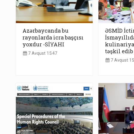
Azərbaycanda bu
ƏSMİD İcti
rayonlarda icra başçısı
İsmayıllıda
yoxdur -SİYAHI
kulinariya
təşkil edib
7 Avqust 15:47
7 Avqust 15