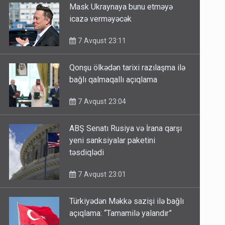
Mask Ukraynaya bunu etməyə
icazə verməyəcək
7 Avqust 23:11
Qonşu ölkədən tarixi razılaşma ilə
bağlı qalmaqallı açıqlama
7 Avqust 23:04
ABŞ Senatı Rusiya və İrana qarşı
yeni sanksiyalar paketini
təsdiqlədi
7 Avqust 23:01
Türkiyədən Məkkə sazişi ilə bağlı
açıqlama: “Tamamilə yalandır”