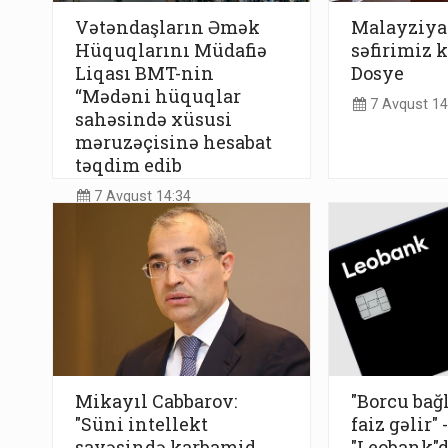
Vətəndaşların Əmək
Malayziya
Hüquqlarını Müdafiə
səfirimiz k
Liqası BMT-nin
Dosye
“Mədəni hüquqlar
7 Avqust 14
sahəsində xüsusi
məruzəçisinə hesabat
təqdim edib
7 Avqust 14:34
Mikayıl Cabbarov:
"Borcu bağ
"Süni intellekt
faiz gəlir" -
sayəsində karbamid
"Leobank"