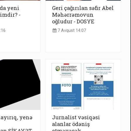
da yeni
Geri çağırılan səfir Abel
imdir? -
Məhərrəmovun
oğludur - DOSYE
:16
7 Avqust 14:07
layırıq, yenə
Jurnalist vəsiqəsi
alanlar ödəniş
dan ŞİKAYƏT
etməyəcək