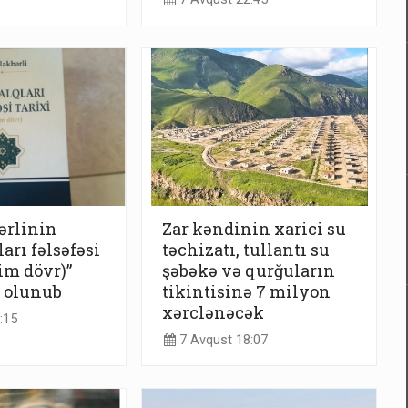
ərlinin
Zar kəndinin xarici su
arı fəlsəfəsi
təchizatı, tullantı su
im dövr)”
şəbəkə və qurğuların
r olunub
tikintisinə 7 milyon
xərclənəcək
:15
7 Avqust 18:07