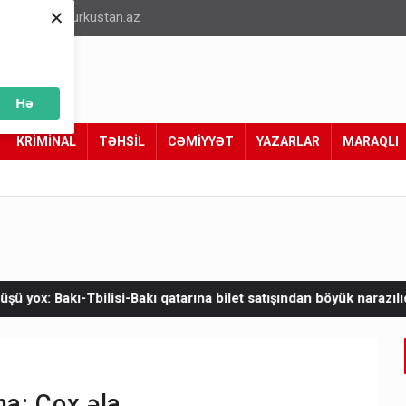
×
info@turkustan.az
Hə
KRİMİNAL
TƏHSİL
CƏMİYYƏT
YAZARLAR
MARAQLI
akı qatarına bilet satışından böyük narazılıq
Zelenskinin Serbi
a: Çox əla...