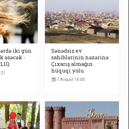
lərdə iki gün
Sənədsiz ev
k əsəcək -
sahiblərinin nəzərinə:
LIQ
Çıxarış almağın
hüquqi yolu
:21
7 Avqust 16:00