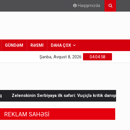
Haqqımızda
GÜNDƏM
RƏSMİ
DAHA ÇOX
Şənbə, Avqust 8, 2026
04:04:59
yaya ilk səfəri: Vuçiçlə kritik danışıqlar
Mask Ukraynaya bun
REKLAM SAHƏSİ