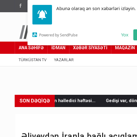
(012) 449 94 05
Abunə olaraq ən son xəbərləri izləyin.
Türküstan.az
Yox
Powered by SendPulse
Adımız yolumuzdur
ANA SƏHİFƏ
İDMAN
XƏBƏR SİYASƏTİ
MAQAZİN
TÜRKÜSTAN TV
YAZARLAR
SON DƏQİQƏ
nun həlledici həftəsi...
Gedişi var, dönüşü yox: Bakı-Tbilisi-B
Əliyevdən İranla bağlı açıqlam