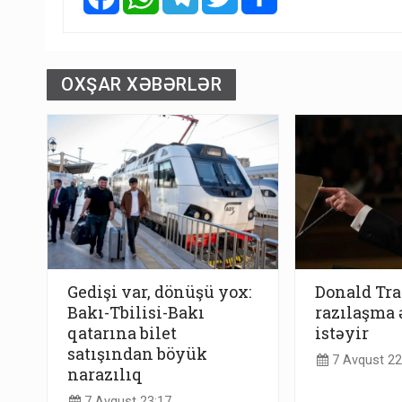
OXŞAR XƏBƏRLƏR
Gedişi var, dönüşü yox:
Donald Tra
Bakı-Tbilisi-Bakı
razılaşma 
qatarına bilet
istəyir
satışından böyük
7 Avqust 22
narazılıq
7 Avqust 23:17