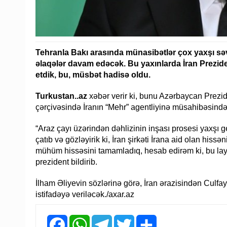
Tehranla Bakı arasında münasibətlər çox yaxşı səv
əlaqələr davam edəcək. Bu yaxınlarda İran Prezi
etdik, bu, müsbət hadisə oldu.
Turkustan..az
xəbər verir ki, bunu Azərbaycan Prezi
çərçivəsində İranın “Mehr” agentliyinə müsahibəsində
“Araz çayı üzərindən dəhlizinin inşası prosesi yaxşı g
çatıb və gözləyirik ki, İran şirkəti İrana aid olan hi
mühüm hissəsini tamamladıq, hesab edirəm ki, bu layi
prezident bildirib.
İlham Əliyevin sözlərinə görə, İran ərazisindən Culfaya
istifadəyə veriləcək./axar.az
Facebook
WhatsApp
Telegram
Twitter
Share