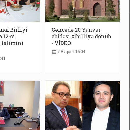
mai Birliyi
Gəncədə 20 Yanvar
 12-ci
abidəsi zibilliyə dönüb
 təlimini
- VİDEO
7 Avqust 15:04
:41