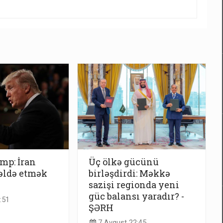
mp: İran
Üç ölkə gücünü
əldə etmək
birləşdirdi: Məkkə
sazişi regionda yeni
güc balansı yaradır? -
:51
ŞƏRH
7 Avqust 22:45