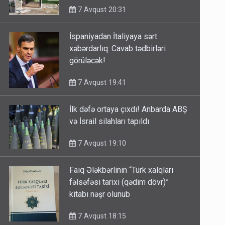
7 Avqust 20:31
İspaniyadan İtaliyaya sərt
xəbərdarlıq: Cavab tədbirləri
görüləcək!
7 Avqust 19:41
İlk dəfə ortaya çıxdı! Anbarda ABŞ
və İsrail silahları tapıldı
7 Avqust 19:10
Faiq Ələkbərlinin “Türk xalqları
fəlsəfəsi tarixi (qədim dövr)”
kitabı nəşr olunub
7 Avqust 18:15