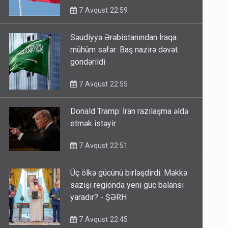
7 Avqust 22:59
Səudiyyə Ərəbistanından İraqa
mühüm səfər: Baş nazirə dəvət
göndərildi
7 Avqust 22:55
Donald Tramp: İran razılaşma əldə
etmək istəyir
7 Avqust 22:51
Üç ölkə gücünü birləşdirdi: Məkkə
sazişi regionda yeni güc balansı
yaradır? - ŞƏRH
7 Avqust 22:45