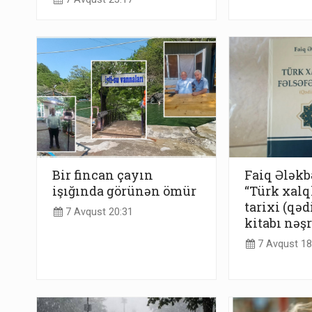
Bir fincan çayın
Faiq Ələkb
işığında görünən ömür
“Türk xalql
tarixi (qəd
7 Avqust 20:31
kitabı nəş
7 Avqust 18