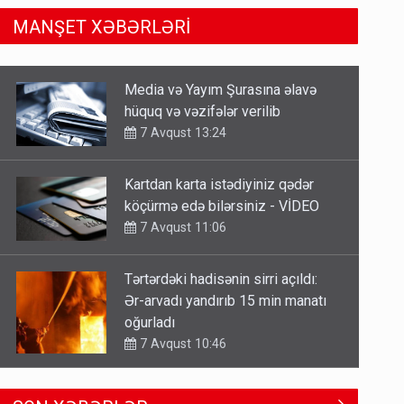
MANŞET XƏBƏRLƏRİ
Kartdan karta istədiyiniz qədər
köçürmə edə bilərsiniz - VİDEO
7 Avqust 11:06
Tərtərdəki hadisənin sirri açıldı:
Ər-arvadı yandırıb 15 min manatı
oğurladı
7 Avqust 10:46
Əhaliyə hava ilə bağlı VACİB
XƏBƏRDARLIQ - Saat 11:00-dan…
7 Avqust 09:15
Gedişi var, dönüşü yox: Bakı-