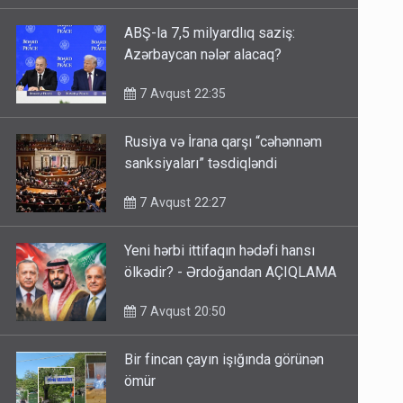
ABŞ-la 7,5 milyardlıq saziş:
Azərbaycan nələr alacaq?
7 Avqust 22:35
Rusiya və İrana qarşı “cəhənnəm
sanksiyaları” təsdiqləndi
7 Avqust 22:27
Yeni hərbi ittifaqın hədəfi hansı
ölkədir? - Ərdoğandan AÇIQLAMA
7 Avqust 20:50
Bir fincan çayın işığında görünən
ömür