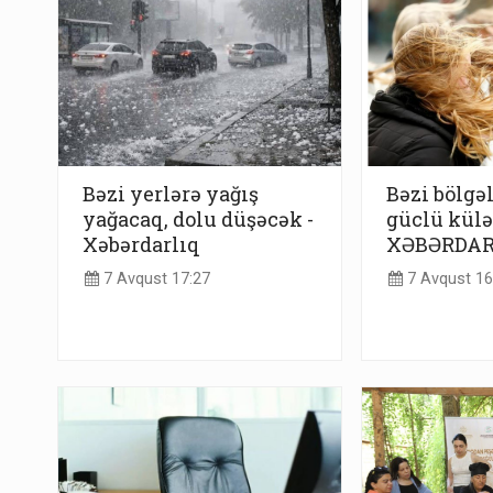
Bəzi yerlərə yağış
Bəzi bölgə
yağacaq, dolu düşəcək -
güclü külə
Xəbərdarlıq
XƏBƏRDAR
7 Avqust 17:27
7 Avqust 16