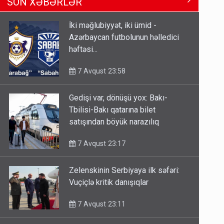
SON XƏBƏRLƏR
Tbilisi-Bakı qatarına bilet
satışından böyük narazılıq
İki məğlubiyyət, iki ümid -
7 Avqust 23:17
Azərbaycan futbolunun həlledici
həftəsi...
Geri çağırılan səfir Abel
Məhərrəmovun oğludur - DOSYE
7 Avqust 23:58
7 Avqust 14:07
Gedişi var, dönüşü yox: Bakı-
Media və Yayım Şurasına əlavə
Tbilisi-Bakı qatarına bilet
hüquq və vəzifələr verilib
satışından böyük narazılıq
7 Avqust 13:24
7 Avqust 23:17
Zelenskinin Serbiyaya ilk səfəri:
Vuçiçlə kritik danışıqlar
7 Avqust 23:11