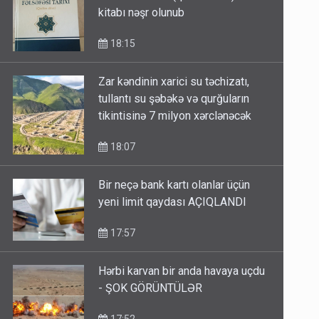
kitabı nəşr olunub
18:15
Zar kəndinin xarici su təchizatı,
tullantı su şəbəkə və qurğuların
tikintisinə 7 milyon xərclənəcək
18:07
Bir neçə bank kartı olanlar üçün
yeni limit qaydası AÇIQLANDI
17:57
Hərbi karvan bir anda havaya uçdu
- ŞOK GÖRÜNTÜLƏR