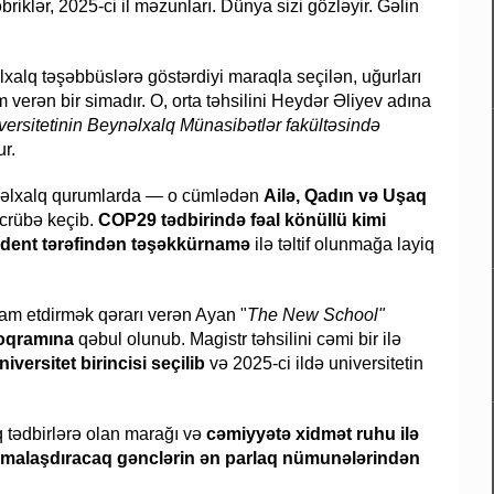
riklər, 2025-ci il məzunları. Dünya sizi gözləyir. Gəlin
alq təşəbbüslərə göstərdiyi maraqla seçilən, uğurları
verən bir simadır. O, orta təhsilini Heydər Əliyev adına
ersitetinin Beynəlxalq Münasibətlər fakültəsində
r.
eynəlxalq qurumlarda — o cümlədən
Ailə, Qadın və Uşaq
crübə keçib.
COP29 tədbirində fəal könüllü kimi
ident tərəfindən təşəkkürnamə
ilə təltif olunmağa layiq
m etdirmək qərarı verən Ayan "
The New School"
roqramına
qəbul olunub. Magistr təhsilini cəmi bir ilə
niversitet birincisi seçilib
və 2025-ci ildə universitetin
q tədbirlərə olan marağı və
cəmiyyətə xidmət ruhu ilə
rmalaşdıracaq gənclərin ən parlaq nümunələrindən