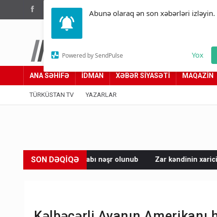
(012) 449 94 05
Abunə olaraq ən son xəbərləri izləyin.
Türküstan.az
Yox
Powered by SendPulse
Adımız yolumuzdur
ANA SƏHİFƏ
İDMAN
XƏBƏR SİYASƏTİ
MAQAZİN
TÜRKÜSTAN TV
YAZARLAR
SON DƏQİQƏ
tabı nəşr olunub
Zar kəndinin xarici su təchizatı, tullantı su ş
Kəlbəcərli Ayanın Amerikanı