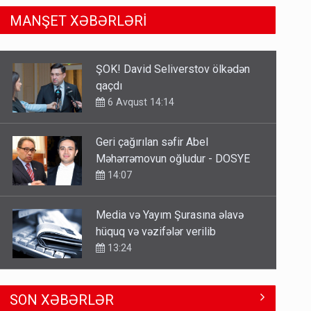
MANŞET XƏBƏRLƏRİ
Geri çağırılan səfir Abel
Məhərrəmovun oğludur - DOSYE
14:07
Media və Yayım Şurasına əlavə
hüquq və vəzifələr verilib
13:24
Kartdan karta istədiyiniz qədər
köçürmə edə bilərsiniz - VİDEO
11:06
Tərtərdəki hadisənin sirri açıldı:
SON XƏBƏRLƏR
Ər-arvadı yandırıb 15 min manatı