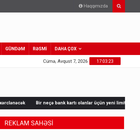
Haqqımızda
GÜNDƏM
RƏSMİ
DAHA ÇOX
Cümə, Avqust 7, 2026
17:03:25
ank kartı olanlar üçün yeni limit qaydası AÇIQLANDI
Hərbi ka
REKLAM SAHƏSİ