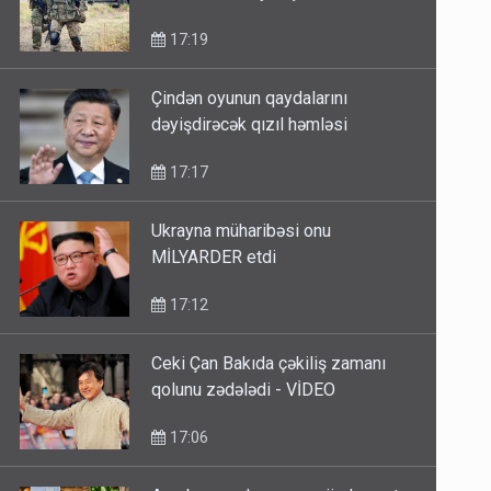
17:19
Çindən oyunun qaydalarını
dəyişdirəcək qızıl həmləsi
17:17
Ukrayna müharibəsi onu
MİLYARDER etdi
17:12
Ceki Çan Bakıda çəkiliş zamanı
qolunu zədələdi - VİDEO
17:06