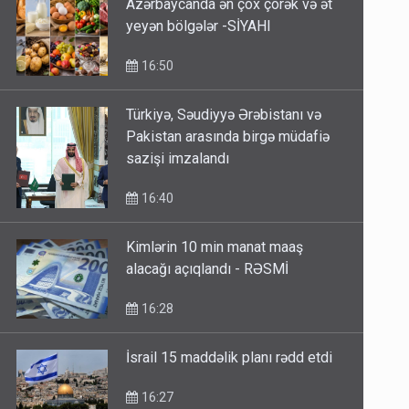
Azərbaycanda ən çox çörək və ət
yeyən bölgələr -SİYAHI
16:50
Türkiyə, Səudiyyə Ərəbistanı və
Pakistan arasında birgə müdafiə
sazişi imzalandı
16:40
Kimlərin 10 min manat maaş
alacağı açıqlandı - RƏSMİ
16:28
İsrail 15 maddəlik planı rədd etdi
16:27