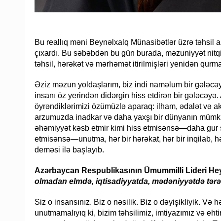
Bu reallıq məni Beynəlxalq Münasibətlər üzrə təhsil a
çıxardı. Bu səbəbdən bu gün burada, məzuniyyət nitq
təhsil, hərəkət və mərhəmət itirilmişləri yenidən qurm
Əziz məzun yoldaşlarım, biz indi naməlum bir gələc
insanı öz yerindən didərgin hiss etdirən bir gələcə
öyrəndiklərimizi özümüzlə aparaq: ilham, ədalət və ak
arzumuzda inadkar və daha yaxşı bir dünyanın mümk
əhəmiyyət kəsb etmir kimi hiss etmisənsə—daha gur s
etmisənsə—unutma, hər bir hərəkat, hər bir inqilab, hə
deməsi ilə başlayıb.
Azərbaycan Respublikasının Ümummilli Lideri Heyd
olmadan elmdə, iqtisadiyyatda, mədəniyyətdə tər
Siz o insansınız. Biz o nəsilik. Biz o dəyişikliyik. Və 
unutmamalıyıq ki, bizim təhsilimiz, imtiyazımız və eht