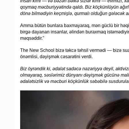
insan kimi — və bəzən bəlkə sizlər kimi — evimizi, xa
qoymaq məcburiyyətində qaldı.
Biz köçkünlüyün ağırl
dönə bilmədiyin keçmişlə, qurmalı olduğun gələcək ar
Amma bütün bunlara baxmayaraq, mən güclü bir həqiqə
birgə dayanan insanlar, əlindən buraxmaq istəmədiyin xə
məqsəddir."
The New School bizə təkcə təhsil vermədi — bizə su
önəmlisi, dəyişmək cəsarətini verdi.
Biz öyrəndik ki, ədalət sadəcə nəzəriyyə deyil, aktiv
olmayaraq, səslərimiz dünyanı dəyişmək gücünə mali
ədalətsizlik və məcburi köçkünlük səbəbilə susdurulan