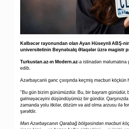
Kəlbəcər rayonundan olan Ayan Hüseynli ABŞ-ni
universitetinin Beynəlxalq Əlaqələr üzrə magistr 
Turkustan.az-ın Modern.az
-a istinadən məlumatına g
edib.
Azərbaycanlı gənc çıxışında keçmiş məcburi köçkün h
"Bu gün bizim günümüzdür. Bu, bir bayram günüdür, b
gəlməyəcəyini düşündüyümüz bir gündür. Qarşınızda 
zamanda yolu itkilər, dözüm və aid olma arzusu ilə 
şərəfdir.
Mən Azərbaycanın Qarabağ bölgəsindən məcburi köçk