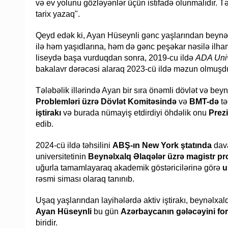
və ev yolunu gözləyənlər üçün istifadə olunmalıdır. Təb
tarix yazaq".
Qeyd edək ki, Ayan Hüseynli gənc yaşlarından beynəlx
ilə həm yaşıdlarına, həm də gənc peşəkar nəsilə ilham 
liseydə başa vurduqdan sonra, 2019-cu ildə
ADA Univ
bakalavr dərəcəsi alaraq 2023-cü ildə məzun olmuşdu
Tələbəlik illərində Ayan bir sıra önəmli dövlət və b
Problemləri üzrə Dövlət Komitəsində
və
BMT-də
tə
iştirakı
və burada nümayiş etdirdiyi öhdəlik onu
Prez
edib.
2024-cü ildə təhsilini
ABŞ-ın New York ştatında
dava
universitetinin
Beynəlxalq Əlaqələr üzrə magistr p
uğurla tamamlayaraq akademik göstəricilərinə görə
u
rəsmi siması olaraq tanınıb.
Uşaq yaşlarından layihələrdə aktiv iştirakı, beynəlxal
Ayan Hüseynli
bu gün
Azərbaycanın gələcəyini fo
biridir.