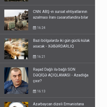
CNN: ABŞ-ın sursat ehtiyatlarının
azalması İranı cəsarətləndirə bilər
16:24
Bəzi bölgələrdə iki gün güclü külək
əsəcək - XƏBƏRDARLIQ
16:21
Rəşad Dağlı ilə bağlı SON
DƏQİQƏ AÇIQLAMASI - Azadlığa
çıxır?
16:13
Azərbaycan dizeli Ermənistana