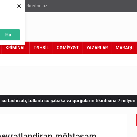
×
info@turkustan.az
Hə
KRİMİNAL
TƏHSİL
CƏMİYYƏT
YAZARLAR
MARAQLI
əbəkə və qurğuların tikintisinə 7 milyon xərclənəcək
Bir neçə b
 heyrətləndirən möhtəşəm