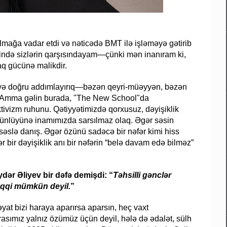
lmağa vadar etdi və nəticədə BMT ilə işləməyə gətirib
ində sizlərin qarşısındayam—çünki mən inanıram ki,
aq gücünə malikdir.
əyə doğru addımlayırıq—bəzən qeyri-müəyyən, bəzən
yə. Amma gəlin burada, "The New School"da
tivizm ruhunu. Qətiyyətimizdə qorxusuz, dəyişiklik
ünlüyünə inamımızda sarsılmaz olaq. Əgər səsin
əslə danış. Əgər özünü sadəcə bir nəfər kimi hiss
r bir dəyişiklik anı bir nəfərin “belə davam edə bilməz”
ər Əliyev bir dəfə demişdi: “
Təhsilli gənclər
əqqi mümkün deyil.
”
həyat bizi haraya aparırsa aparsın, heç vaxt
irasımız yalnız özümüz üçün deyil, hələ də ədalət, sülh