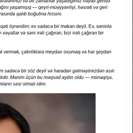
tirələrimizi və bir zamanlar yaşadığımız həyatı geridə
ığını yaşamışıq — qeyri-müəyyənliyi, həsrəti və geri
asında qalıb boğulma hissini.
ti öyrəndim: ev sadəcə bir məkan deyil. Ev, səninlə
yallar və səni irəli çağıran, bizi irəli çağıran bir
al vermək, çətinliklərə meydan oxumaq və hər şeydən
izm sadəcə bir söz deyil və haradan gəlməyimizdən asılı
kdir.
Mənim üçün bu məqsəd aydın oldu — münaqişə,
ların səsi olmalı idim.