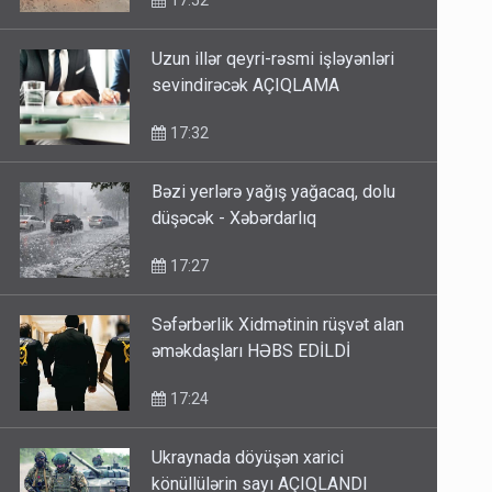
17:52
Uzun illər qeyri-rəsmi işləyənləri
sevindirəcək AÇIQLAMA
17:32
Bəzi yerlərə yağış yağacaq, dolu
düşəcək - Xəbərdarlıq
17:27
Səfərbərlik Xidmətinin rüşvət alan
əməkdaşları HƏBS EDİLDİ
17:24
Ukraynada döyüşən xarici
könüllülərin sayı AÇIQLANDI