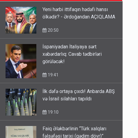
oğurladı
Yeni hərbi ittifaqın hədəfi hansı
10:46
ölkədir? - Ərdoğandan AÇIQLAMA
Əhaliyə hava ilə bağlı VACİB
20:50
XƏBƏRDARLIQ - Saat 11:00-dan…
09:15
İspaniyadan İtaliyaya sərt
xəbərdarlıq: Cavab tədbirləri
ŞOK! David Seliverstov ölkədən
görüləcək!
qaçdı
19:41
6 Avqust 14:14
İlk dəfə ortaya çıxdı! Anbarda ABŞ
və İsrail silahları tapıldı
19:10
Faiq Ələkbərlinin “Türk xalqları
fəlsəfəsi tarixi (qədim dövr)”