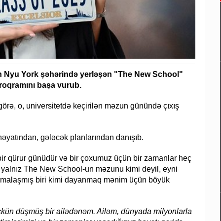
n Nyu York şəhərində yerləşən "The New School"
proqramını başa vurub.
örə, o, universitetdə keçirilən məzun günündə çıxış
əyatından, gələcək planlarından danışıb.
ir qürur günüdür və bir çoxumuz üçün bir zamanlar heç
yalnız The New School-un məzunu kimi deyil, eyni
formalaşmış biri kimi dayanmaq mənim üçün böyük
ün düşmüş bir ailədənəm. Ailəm, dünyada milyonlarla