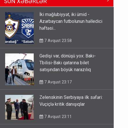
SON XƏBƏRLƏR
Tbilisi-Bakı qatarına bilet
satışından böyük narazılıq
İki məğlubiyyət, iki ümid -
7 Avqust 23:17
Azərbaycan futbolunun həlledici
həftəsi...
Geri çağırılan səfir Abel
Məhərrəmovun oğludur - DOSYE
7 Avqust 23:58
7 Avqust 14:07
Gedişi var, dönüşü yox: Bakı-
Media və Yayım Şurasına əlavə
Tbilisi-Bakı qatarına bilet
hüquq və vəzifələr verilib
satışından böyük narazılıq
7 Avqust 13:24
7 Avqust 23:17
Zelenskinin Serbiyaya ilk səfəri:
Vuçiçlə kritik danışıqlar
7 Avqust 23:11