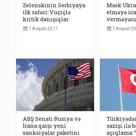
Zelenskinin Serbiyaya
Mask Ukra
ilk səfəri: Vuçiçlə
etməyə ic
kritik danışıqlar
verməyəc
7 Avqust 23:11
7 Avqust 23
ABŞ Senatı Rusiya və
Türkiyədə
İrana qarşı yeni
sazişi ilə b
sanksiyalar paketini
açıqlama: