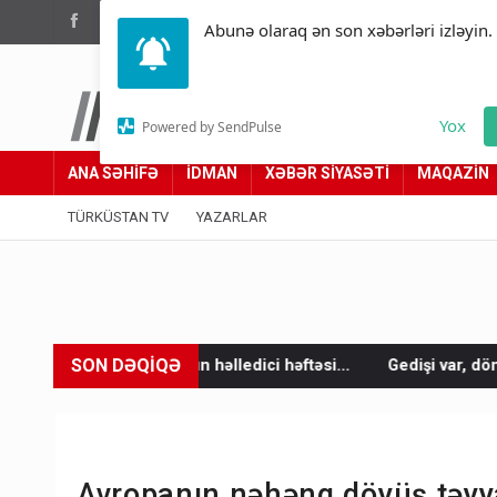
(012) 449 94 05
Abunə olaraq ən son xəbərləri izləyin.
Türküstan.az
Yox
Powered by SendPulse
Adımız yolumuzdur
ANA SƏHİFƏ
İDMAN
XƏBƏR SİYASƏTİ
MAQAZİN
TÜRKÜSTAN TV
YAZARLAR
SON DƏQİQƏ
nun həlledici həftəsi...
Gedişi var, dönüşü yox: Bakı-Tbilisi-B
Avropanın nəhəng döyüş təyya