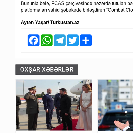
Bununla belə, FCAS çərçivəsində nəzərdə tutulan bəz
platformaları vahid şəbəkədə birləşdirən “Combat Cloud
Aytən Yaşar/ Turkustan.az
Facebook
WhatsApp
Telegram
Twitter
Share
OXŞAR XƏBƏRLƏR