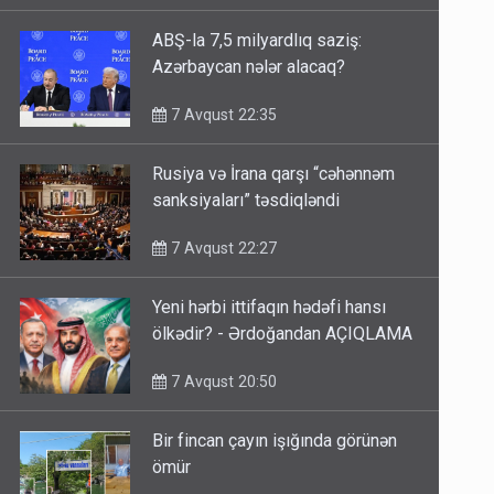
ABŞ-la 7,5 milyardlıq saziş:
Azərbaycan nələr alacaq?
7 Avqust 22:35
Rusiya və İrana qarşı “cəhənnəm
sanksiyaları” təsdiqləndi
7 Avqust 22:27
Yeni hərbi ittifaqın hədəfi hansı
ölkədir? - Ərdoğandan AÇIQLAMA
7 Avqust 20:50
Bir fincan çayın işığında görünən
ömür