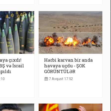
taya çıxdı!
Hərbi karvan bir anda
Ş və İsrail
havaya uçdu - ŞOK
apıldı
GÖRÜNTÜLƏR
:10
7 Avqust 17:52