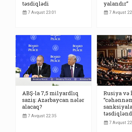
təsdiqlədi
yalandır”
7 Avqust 23:01
7 Avqust 22
ABŞ-la 7,5 milyardlıq
Rusiya və 
saziş: Azərbaycan nələr
“cəhənnə
alacaq?
sanksiyala
təsdiqlənd
7 Avqust 22:35
7 Avqust 22