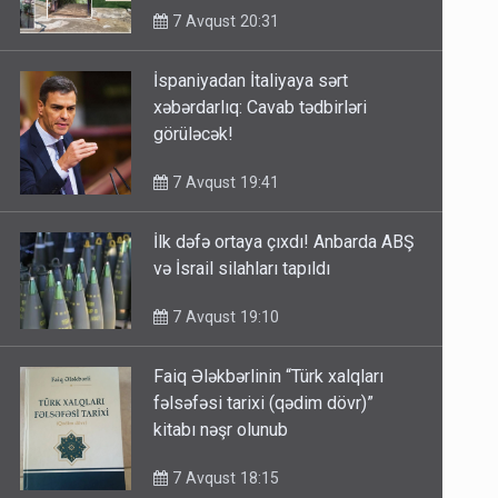
7 Avqust 20:31
İspaniyadan İtaliyaya sərt
xəbərdarlıq: Cavab tədbirləri
görüləcək!
7 Avqust 19:41
İlk dəfə ortaya çıxdı! Anbarda ABŞ
və İsrail silahları tapıldı
7 Avqust 19:10
Faiq Ələkbərlinin “Türk xalqları
fəlsəfəsi tarixi (qədim dövr)”
kitabı nəşr olunub
7 Avqust 18:15