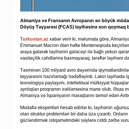
Almaniya və Fransanın Avropanın ən böyük müdafi
Döyüş Təyyarəsi (FCAS) layihəsinə son qoymaq barəd
Turkustan.az
xəbər verir ki, məlumata görə, Almaniy
Emmanuel Macron ötən həftə Monteneqroda keçirilən A
araya gələrək layihənin gələcəyi ilə bağlı yekun qəra
vasitəçilik cəhdlərinə baxmayaraq, tərəflər layihəni
Təxminən 100 milyard avro dəyərində qiymətləndiril
təyyarəsini hazırlamağı hədəfləyirdi. Lakin layihədə i
texnologiya paylaşımı, intellektual mülkiyyət hüquqlar
ayrılıqları proqramın irəliləməsinə mane olub. Əsas m
Almaniya və İspaniyanın maraqlarını təmsil edən Airb
Müdafiə ekspertləri hesab edirlər ki, layihənin uğu
olan struktur problemləri bir daha üzə çıxarıb. Onların
gücləndirmək istiqamətindəki səylərə ciddi zərbə vuru