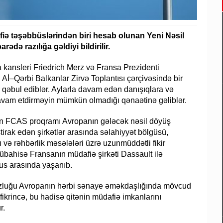
ə təşəbbüslərindən biri hesab olunan Yeni Nəsil
ə razılığa gəldiyi bildirilir.
a kansleri Friedrich Merz və Fransa Prezidenti
İ–Qərbi Balkanlar Zirvə Toplantısı çərçivəsində bir
r qəbul ediblər. Aylarla davam edən danışıqlara və
 davam etdirməyin mümkün olmadığı qənaətinə gəliblər.
ən FCAS proqramı Avropanın gələcək nəsil döyüş
ştirak edən şirkətlər arasında səlahiyyət bölgüsü,
ı və rəhbərlik məsələləri üzrə uzunmüddətli fikir
übahisə Fransanın müdafiə şirkəti Dassault ilə
us arasında yaşanıb.
rsuzluğu Avropanın hərbi sənaye əməkdaşlığında mövcud
 fikrincə, bu hadisə qitənin müdafiə imkanlarını
r.