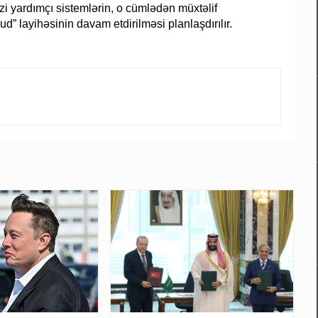
i yardımçı sistemlərin, o cümlədən müxtəlif
” layihəsinin davam etdirilməsi planlaşdırılır.