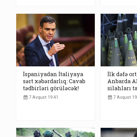
İspaniyadan İtaliyaya
İlk dəfə or
sərt xəbərdarlıq: Cavab
Anbarda AB
tədbirləri görüləcək!
silahları t
7 Avqust 19:41
7 Avqust 19