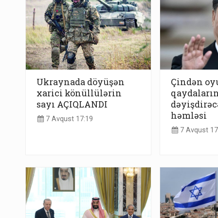
Ukraynada döyüşən
Çindən o
xarici könüllülərin
qaydaların
sayı AÇIQLANDI
dəyişdirəc
həmləsi
7 Avqust 17:19
7 Avqust 17