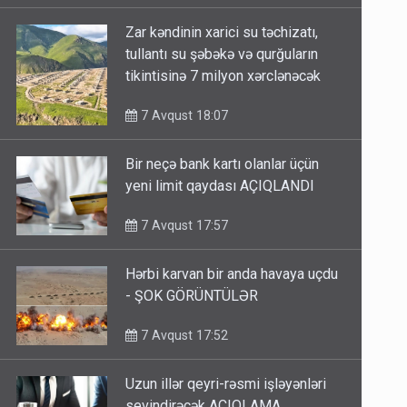
Zar kəndinin xarici su təchizatı,
tullantı su şəbəkə və qurğuların
tikintisinə 7 milyon xərclənəcək
7 Avqust 18:07
Bir neçə bank kartı olanlar üçün
yeni limit qaydası AÇIQLANDI
7 Avqust 17:57
Hərbi karvan bir anda havaya uçdu
- ŞOK GÖRÜNTÜLƏR
7 Avqust 17:52
Uzun illər qeyri-rəsmi işləyənləri
sevindirəcək AÇIQLAMA