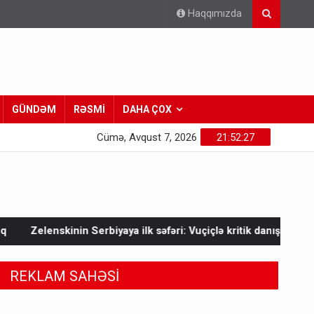
Haqqımızda
GÜNDƏM
RƏSMİ
DAHA ÇOX
Cümə, Avqust 7, 2026
21:52:29
aya ilk səfəri: Vuçiçlə kritik danışıqlar
Mask Ukraynaya bun
REKLAM SAHƏSİ