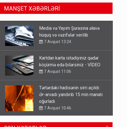
MANŞET XƏBƏRLƏRİ
Kartdan karta istədiyiniz qədər
köçürmə edə bilərsiniz - VİDEO
7 Avqust 11:06
Tərtərdəki hadisənin sirri açıldı:
Ər-arvadı yandırıb 15 min manatı
oğurladı
7 Avqust 10:46
Əhaliyə hava ilə bağlı VACİB
XƏBƏRDARLIQ - Saat 11:00-dan…
7 Avqust 09:15
Gedişi var, dönüşü yox: Bakı-