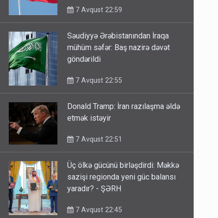
7 Avqust 22:59
Səudiyyə Ərəbistanından İraqa
mühüm səfər: Baş nazirə dəvət
göndərildi
7 Avqust 22:55
Donald Tramp: İran razılaşma əldə
etmək istəyir
7 Avqust 22:51
Üç ölkə gücünü birləşdirdi: Məkkə
sazişi regionda yeni güc balansı
yaradır? - ŞƏRH
7 Avqust 22:45