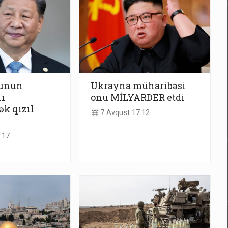
yunun
Ukrayna müharibəsi
ı
onu MİLYARDER etdi
ək qızıl
7 Avqust 17:12
:17