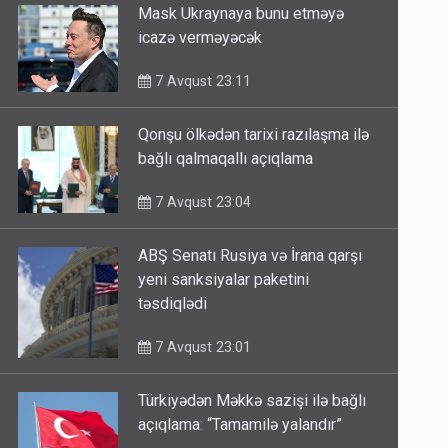
Mask Ukraynaya bunu etməyə
icazə verməyəcək
7 Avqust 23:11
Qonşu ölkədən tarixi razılaşma ilə
bağlı qalmaqallı açıqlama
7 Avqust 23:04
ABŞ Senatı Rusiya və İrana qarşı
yeni sanksiyalar paketini
təsdiqlədi
7 Avqust 23:01
Türkiyədən Məkkə sazişi ilə bağlı
açıqlama: “Tamamilə yalandır”