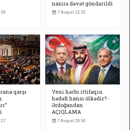
nazirə dəvət göndərildi
:59
7 Avqust 22:55
İrana qarşı
Yeni hərbi ittifaqın
m
hədəfi hansı ölkədir? -
rı”
Ərdoğandan
i
AÇIQLAMA
:27
7 Avqust 20:50