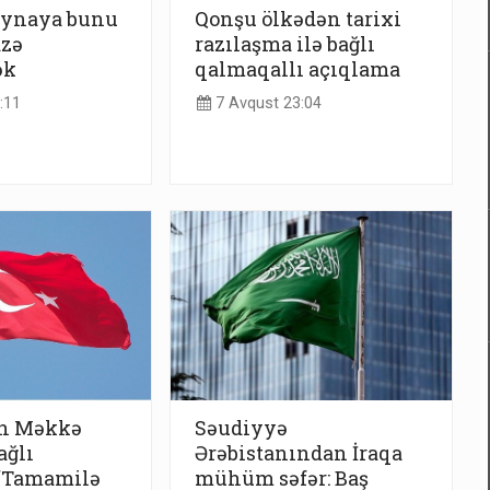
ynaya bunu
Qonşu ölkədən tarixi
azə
razılaşma ilə bağlı
ək
qalmaqallı açıqlama
:11
7 Avqust 23:04
n Məkkə
Səudiyyə
ağlı
Ərəbistanından İraqa
 “Tamamilə
mühüm səfər: Baş