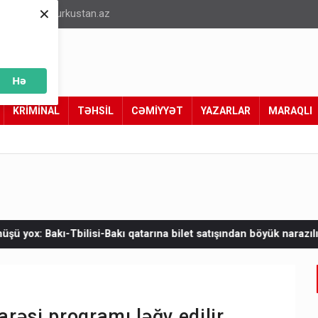
×
info@turkustan.az
Hə
KRİMİNAL
TƏHSİL
CƏMİYYƏT
YAZARLAR
MARAQLI
akı qatarına bilet satışından böyük narazılıq
Zelenskinin Serbiy
rəsi proqramı ləğv edilir