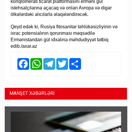
konqlomeratı ticarət platformasını erməni gül
istehsalçılarına açacaq və onları Avropa və digər
ölkələrdəki alıcılarla əlaqələndirəcək.
Qeyd edək ki, Rusiya fitosanitar təhlükəsizliyinin və
ixrac potensialının qorunması məqsədilə
Ermənistandan gül idxalına məhdudiyyət tətbiq
edib./axar.az
Facebook
WhatsApp
Telegram
Twitter
Share
MANŞET XƏBƏRLƏRİ