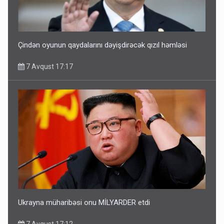
Çindən oyunun qaydalarını dəyişdirəcək qızıl həmləsi
7 Avqust 17:17
Ukrayna müharibəsi onu MİLYARDER etdi