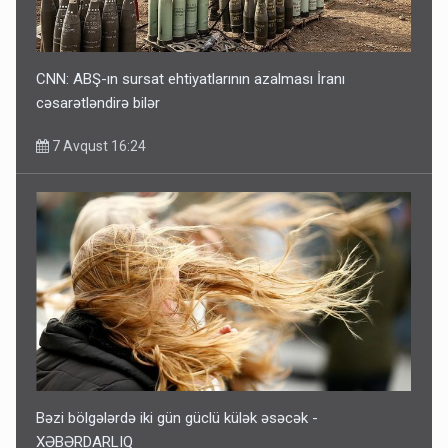
CNN: ABŞ-ın sursat ehtiyatlarının azalması İranı
cəsarətləndirə bilər
7 Avqust 16:24
Bəzi bölgələrdə iki gün güclü külək əsəcək -
XƏBƏRDARLIQ