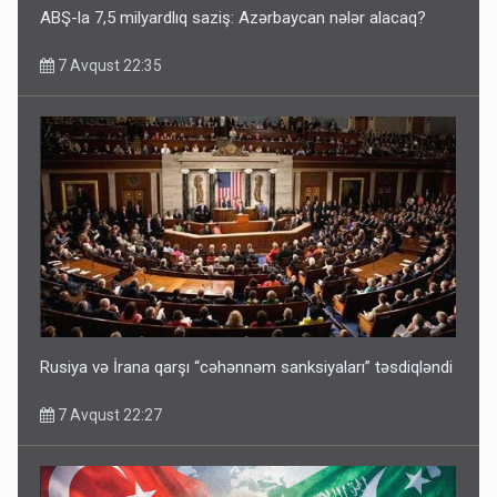
ABŞ-la 7,5 milyardlıq saziş: Azərbaycan nələr alacaq?
7 Avqust 22:35
Rusiya və İrana qarşı “cəhənnəm sanksiyaları” təsdiqləndi
7 Avqust 22:27