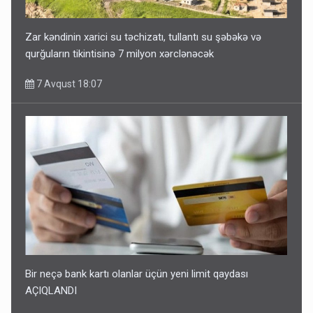
Zar kəndinin xarici su təchizatı, tullantı su şəbəkə və
qurğuların tikintisinə 7 milyon xərclənəcək
7 Avqust 18:07
Bir neçə bank kartı olanlar üçün yeni limit qaydası
AÇIQLANDI