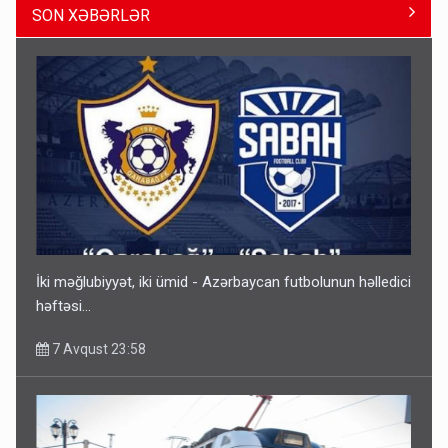
SON XƏBƏRLƏR
Gedişi var, dönüşü yox: Bakı-Tbilisi-Bakı qatarına bilet
satışından böyük narazılıq
7 Avqust 23:17
İki məğlubiyyət, iki ümid - Azərbaycan futbolunun həlledici
həftəsi...
7 Avqust 23:58