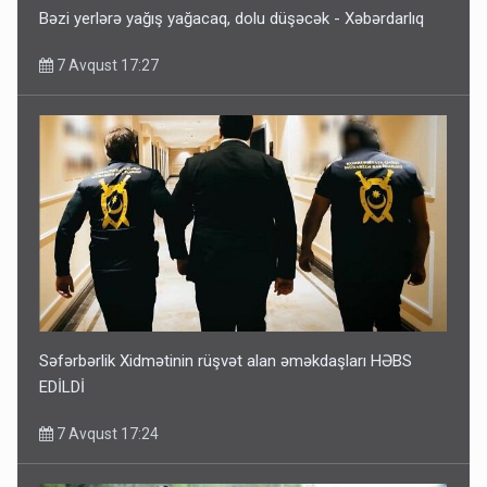
Bəzi yerlərə yağış yağacaq, dolu düşəcək - Xəbərdarlıq
7 Avqust 17:27
Səfərbərlik Xidmətinin rüşvət alan əməkdaşları HƏBS
EDİLDİ
7 Avqust 17:24