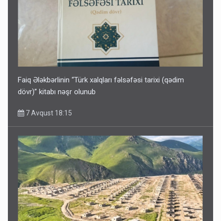
Faiq Ələkbərlinin “Türk xalqları fəlsəfəsi tarixi (qədim
dövr)” kitabı nəşr olunub
7 Avqust 18:15