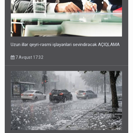
Uzun illər qeyri-rəsmi işləyənləri sevindirəcək AÇIQLAMA
7 Avqust 17:32