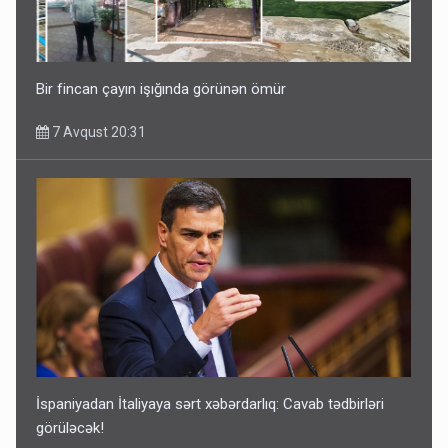
Bir fincan çayın işığında görünən ömür
7 Avqust 20:31
İspaniyadan İtaliyaya sərt xəbərdarlıq: Cavab tədbirləri
görüləcək!