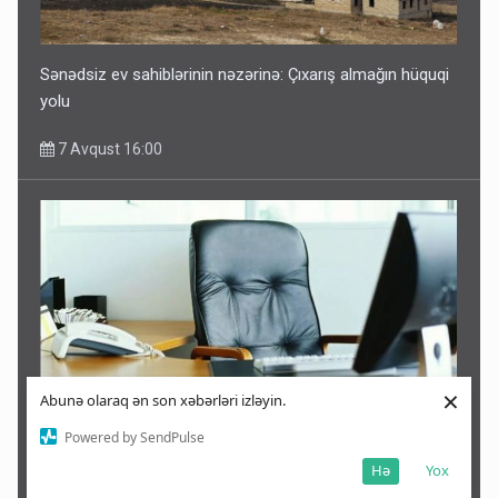
Sənədsiz ev sahiblərinin nəzərinə: Çıxarış almağın hüquqi
yolu
7 Avqust 16:00
×
Abunə olaraq ən son xəbərləri izləyin.
Powered by SendPulse
Azərbaycanda bu rayonlarda icra başçısı yoxdur -SİYAHI
Hə
Yox