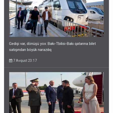
Geri çağırılan səfir Abel Məhərrəmovun oğludur - DOSYE
7 Avqust 14:07
Gedişi var, dönüşü yox: Bakı-Tbilisi-Bakı qatarına bilet
satışından böyük narazılıq
7 Avqust 23:17
Media və Yayım Şurasına əlavə hüquq və vəzifələr verilib
7 Avqust 13:24