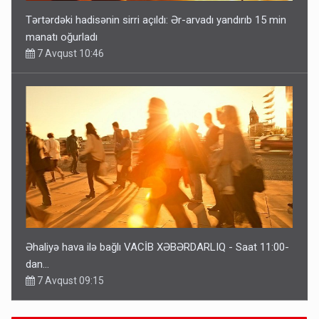
Tərtərdəki hadisənin sirri açıldı: Ər-arvadı yandırıb 15 min
manatı oğurladı
7 Avqust 10:46
Əhaliyə hava ilə bağlı VACİB XƏBƏRDARLIQ - Saat 11:00-
dan…
7 Avqust 09:15