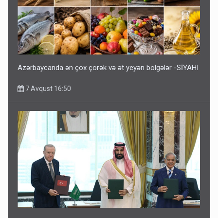
Azərbaycanda ən çox çörək və ət yeyən bölgələr -SİYAHI
7 Avqust 16:50