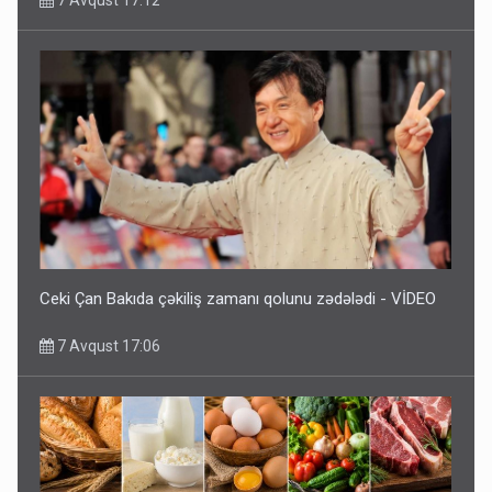
7 Avqust 17:12
Ceki Çan Bakıda çəkiliş zamanı qolunu zədələdi - VİDEO
7 Avqust 17:06