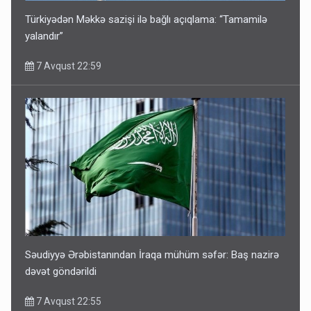
Türkiyədən Məkkə sazişi ilə bağlı açıqlama: “Tamamilə
yalandır”
7 Avqust 22:59
Səudiyyə Ərəbistanından İraqa mühüm səfər: Baş nazirə
dəvət göndərildi
7 Avqust 22:55