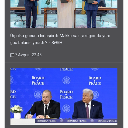
Üç ölkə gücünü birləşdirdi: Məkkə sazişi regionda yeni
güc balansı yaradır? - ŞƏRH
7 Avqust 22:45