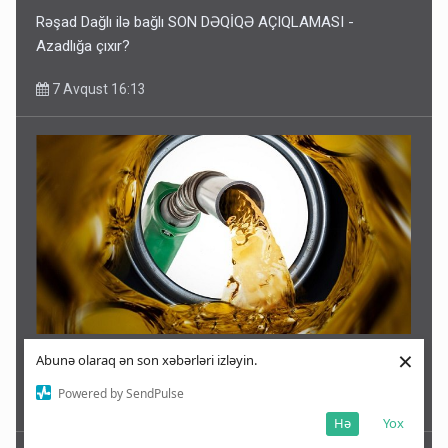
Rəşad Dağlı ilə bağlı SON DƏQİQƏ AÇIQLAMASI -
Azadlığa çıxır?
7 Avqust 16:13
×
Abunə olaraq ən son xəbərləri izləyin.
Azərbaycan dizeli Ermənistana neçəyə satıb?
Powered by SendPulse
7 Avqust 16:09
Hə
Yox